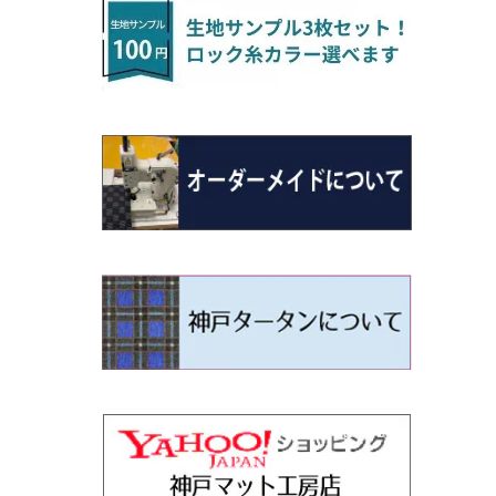
H22/4～R3/2 HA/HD系
アウトランダー
H16/4～28/1 １T系 トゥラン
ラグマットミニ（S）
H27/1～R5/6 30系
R3/11～ 20系
R2/6~R8/6 15系(e-POWER)
R1/7～ LA650/660
H24/4～29/10 20系
H26/10～
H11/6～H16/10 Y34
H23/5～ LA100系
H24/11～R1/8 GJ系
H28/11～ M900系
H13/9～ DA系
H24/11～R2/3 JG1・JG2
R2/7～ A1D系
H27/6～R1/8
ヴィッツ
ＲＸ
サクラ
ソルテラ
キャロル
ハイゼット・キャディー
クロスビー(XBEE)
N-ONE e:
ティグアン
ＣＬＳクラス
H24/10～R2/12 GF系
アウトランダーＰＨＥＶ
R5/6～ 40系
R8/6～ 16系
R2/11～ JG3・JG4
H22/12～R2/3 130系
H27/10～R4/7 20系5人乗
R4/5～ B6AW
R4/5~ XEAM10X・YEAM15X
H27/1～ HB36/37/97S
H28/6～R3/9 LA700V
H29/12～R7/10 MN71S
R7/9~ JG5
H20/9～H29/1 5NC系
H30/6～
ヴォクシー
ＵＸ
シーマ
ディアスワゴン
キャロルエコ
ハイゼット・カーゴ
ジムニー
N-VAN
トゥアレグ
Ｅクラス
H25/1～ GG/GN系 5人乗
エクリプスクロス/エクリプスクロスPH
R01/8～R4/7 20系6人乗
R7/10～ MND1S
H29/1～ 5NC/5ND系
EV
H26/1～R4/1 80系
H30/11～
H13/1～R4/8 F50・Y51
H21/9～R2/4 S300系
H24/11～H27/1 HB35S
H16/12～ S300/S700系
H3/6～ JA/JB系
H30/7～ JJ1・JJ2
H15/9～H30/4 7L/7P系
H28/7～
エスクァイア
シルビア
トレジア
スクラム
ハイゼット・トラック
ジムニーノマド
N-VAN e:
パサート
ＧＬＡクラス
H25/1～ GN0W 7人乗
H29/12～R4/7 20系7人乗
H30/3～ GK/GL系
R4/1～ 90系
タウンボックス
H26/10～R3/12 80系
H3/1～H11/1 S13・S14
H22/11～H28/3 120系
H17/9～ DG64/DG17
H11/1～ S200/S500系
R7/4～ JC74W
R6/10~ JJ3
H23/5～H27/7 3CCAX
H26/5～R2/6
エスティマ
シルフィ
フォレスター
スクラムトラック
ブーン
ジムニーワイド/ジムニーシエラ
N‐WGN/N‐WGNカスタム
ザ・ビートル
ＧＬＥクラス
R4/11～ 10系
H26/2～ DS17/64W
H11/1～H14/11 S15
H27/7～ 3CC/3CD系
ディグニティ
H18/1～H24/5（前期）
H24/12～R3/10 TB17
H14/2～ SG/SH/SJ/SK系
H25/9～ DG16T
H28/4～R5/12 M700系
H10/1～H14/1 JB33/43W
H25/11～ JH1・JH2・JH3・JH4
H24/4～R3/4 16C系
R1/6～
エスティマ・ハイブリッド
ジューク
プレオ
デミオ
ミラ
スイフト/スイフトスポーツ
S660
ポロ
Ｓクラス
H24/7～H29/1 BHGY51
H24/5～R1/10（後期）
H14/1～ JB43/74W
デリカＤ：２
H18/6～H24/5（前期）
H22/6～R2/6 F15
H22/4～H30/3 L275/285
H19/7～R1/7 DE/DJ系
H18/12～ L275/285
H22/9～ スイフト
H27/4～R3/12 JW5
H21/10～H30/3 6RC系
H25/10～R3/10
オーリス
スカイライン
プレオプラス
ビアンテ
ミラ・イース
スペーシア/スペーシアカスタム/スペー
WR-V
Ｖクラス
シアギア
H23/3～ MB系
H24/5～R1/10（後期）
H23/12～
H30/3～ AW系
デリカＤ：３
H24/8～H30/3 180系
H13/6～H18/11 V35
H24/12～H29/5 LA300/310
H20/7～30/3 CC系
H23/9～ LA300系
R6/3～ DG5
H27/4～
カムリ
スカイライン・クロスオーバー
レヴォーグ
ファミリア バン
ミラ・ココア
ZR-V
H25/3～R5/11
スペーシアベース