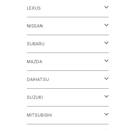
86
LEXUS
H24/4～R3/8 ZN6
GR86
ＣＴ
NISSAN
R3/10～ ZN8
H23/1～R4/11
ｂＢ
ＥＳ
ＡＤ
SUBARU
H17/12～H28/8 20系
H30/10～
H18/12～ Y12
ｂZ４X
ＧＳ
ＧＴ－Ｒ
ＢＲＺ
MAZDA
R4/5~ XEAM10/11/15・YEAM15
H24/1～R2/7
H19/12～ R35
H24/3～R3/8 ZC6
Ｃ-ＨＲ
ＨＳ
ＮＴ１００クリッパートラック
ＷＲＸ Ｓ４/ＳＴＩ
ＣＸ－３
DAIHATSU
R3/8～ ZD8
H28/12~ 10/50系
H21/7～H30/3
H25/12～ DR16T
H26/8～R3/3 VA系
H27/2～ DK系
ＦＪクルーザー
ＩＳ
ＮV１００クリッパーバン/リオ
ＸＶ/ＸＶハイブリット
ＣＸ－５
アトレー
SUZUKI
H22/12～H30/1 GSJ15W
H25/5～
H25/12～H27/3 DR64
H25/6～H29/4 GPE
H24/2～H29/2 KE系
H17/5～ S300/S700系
ＩＱ（アイキュー）
ＬＢＸ
アリア
インプレッサ /G4/スポーツ
ＣＸ－８
アルティス
eビターラ
MITSUBISHI
H27/3～ DR17
H24/10～R5/4 GP/GT（XV)
H29/2～R8/5 KF系