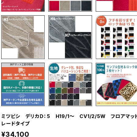
ミツビシ デリカＤ：５ H19/1〜 CV1/2/5W フロア
レードタイプ
¥34,100