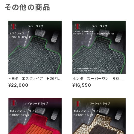
その他の商品
トヨタ エスクァイア H26/1
ホンダ スーパーワン R8/
0〜R3/12 80系 フロアマッ
5〜 JG6 ラゲッジマット・ア
¥22,000
¥16,550
ト一式 カーマット 防水 ラバ
ンドマット付 フロアマット一
ータイプ
式 カーマット 防水 ラバー
タイプ スーパーONE Super
-ONE jg6