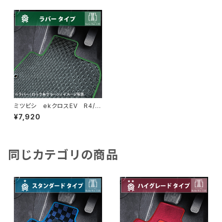
ミツビシ ekクロスEV R4/
6〜 B5AW フロアマット一
¥7,920
式 カーマット 防水 ラバー
タイプ
同じカテゴリの商品