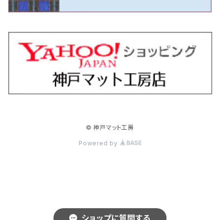
H18/11～H26/4 V36
H29/5～ LA350/360
H30/12～R5/11
H23/10～H31/4 BM20 5人乗
H23/9～ 50/70系
H21/7～H28/6 J50
H26/6～ VM/VN系
H29/2～H30/6 後期 Y12系
H21/8～H30/3 L675/685
R4/8～ MK33V
H19/1～ CV系
R5/4～ RZ系
カローラ・アクシオ（セダン）
セドリック
レガシィB4
フレア
ミラ・トコット
ソリオ/ソリオバンディット
デリカミニ
アクティ バン/トラック
H26/2～ V37
R5/11～ MK54S・MK94S
H30/6～ 160系
H24/5～ 160系
H11/6～H16/10 Y34
H15/6～R2/8 BN/BM/BL系
H24/10～ MJ系
H30/6～ LA550/560S
H23/1～H27/8 MA15S
R5/5～ B30系/BA系
H11/6～H30/7 バン HH5・HH6
カローラ・クロス
セレナ
レガシィアウトバック
フレアクロスオーバー
ムーヴ
ハスラー
パジェロ
アコード・アコードハイブリッド
H1/6～H11/6 Y30
H27/8～R2/12 MA26/36/46S
H21/12～R3/4 トラック
R3/9～ 10系
H22/11～H28/9 C26
H15/10～ BP/BR/BS/BT系
H26/1～ MS系
H26/12～R5/7 LA150/160S
H26/1～ MR系
H18/10～R1/8 7人乗ロング V90系
H25/6～R2/2 CR系
カローラ・スポーツ
ティアナ
レガシィツーリングワゴン
フレアワゴン
ムーヴキャンバス
バレーノ
パジェロ・ミニ
インサイト
R2/12～ MA27/37/47S
H28/8～R4/11 C27
R7/6～ LA850/860S
H18/10～R1/8 5人乗ショート V80系
R2/2～R5/1 CV3
H30/6～ 210系
H15/2～R2/7 J31/J32/L33
H15/6～H26/10 BP/BR系
H24/6～ MM系
H28/9～R4/7 LA800/810S
H28/3～R2/7 WB系
H6/12～H25/1 H50系
H11/11～R4/12 ZE1・ZE2・ZE4
カローラ・ツーリング
デイズ
レックス
プレマシー
メビウス
フロンクス
プラウディア
ヴェゼル
© 神戸マット工房
R4/11～ C28
R6/3～ CY2
R4/7～ LA850/860S
R1/10～ 210系
H25/6～H31/3 20系
R4/11～ A201F
H22/7～30/3 CW系
H25/4～R3/2 ZVW41N
R6/10～ WDB3S・WEB3S
H24/7～H29/1 Y51系
H25/12～R3/4 RU系
カローラ・フィールダー
デイズルークス
ボンゴバン
ロッキー
ランディ
ミニキャブ・バン
オデッセイ
Powered by
H31/3～ 40系
R3/4～ RV系
H24/5～ 160系
H26/2～R2/2 B21A
R2/9～ S400系
R1/11～ A200系
H28/12～R4/8 C27系
H26/2～ DS17/64V
H15/10～H20/10 RB1/2
クラウン
ノート
ボンゴブローニイバン
ワゴンＲ
ミニキャブ・トラック
オデッセイハイブリッド
R4/8～ 90系
H20/10～H25/11 RB3/4
H15/12～R4/7 180/200/210/220系
H17/1～H24/9 E11
R1/5～
H20/9～ MH系
H26/2～ DS16T
H28/2～R4/9 RC4
クラウンエステート
フェアレディＺ
ボンゴトラック
ワゴンＲスマイル
ミラージュ
クロスロード
ショップに質問する