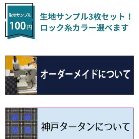
H16/4～28/1 １T系 トゥラン
ラグマットミニ（S）
H27/1～R5/6 30系
R3/11～ 20系
R2/6~R8/6 15系(e-POWER)
R1/7～ LA650/660
H24/4～29/10 20系
H26/10～
H11/6～H16/10 Y34
H23/5～ LA100系
H24/11～R1/8 GJ系
H28/11～ M900系
H13/9～ DA系
H24/10～R2/12 GF系
H24/11～R2/3 JG1・JG2
R2/7～ A1D系
H27/6～R1/8
ヴィッツ
ＲＸ
サクラ
ソルテラ
キャロル
ハイゼット・キャディー
クロスビー(XBEE)
アウトランダーＰＨＥＶ
N-ONE e:
ティグアン
ＣＬＳクラス
R5/6～ 40系
R8/6～ 16系
R2/11～ JG3・JG4
H22/12～R2/3 130系
H27/10～R4/7 20系5人乗
R4/5～ B6AW
R4/5~ XEAM10X・YEAM15X
H27/1～ HB36/37/97S
H28/6～R3/9 LA700V
H29/12～R7/10 MN71S
H25/1～ GG/GN系 5人乗
R7/9~ JG5
H20/9～H29/1 5NC系
H30/6～
ヴォクシー
ＵＸ
シーマ
ディアスワゴン
キャロルエコ
ハイゼット・カーゴ
ジムニー
エクリプスクロス/エクリプスクロスPHEV
N-VAN
トゥアレグ
Ｅクラス
R01/8～R4/7 20系6人乗
R7/10～ MND1S
H25/1～ GN0W 7人乗
H29/1～ 5NC/5ND系
H26/1～R4/1 80系
H30/11～
H13/1～R4/8 F50・Y51
H21/9～R2/4 S300系
H24/11～H27/1 HB35S
H16/12～ S300/S700系
H3/6～ JA/JB系
H30/3～ GK/GL系
H30/7～ JJ1・JJ2
H15/9～H30/4 7L/7P系
H28/7～
エスクァイア
シルビア
トレジア
スクラム
ハイゼット・トラック
ジムニーノマド
タウンボックス
N-VAN e:
パサート
ＧＬＡクラス
H29/12～R4/7 20系7人乗
R4/1～ 90系
H26/10～R3/12 80系
H3/1～H11/1 S13・S14
H22/11～H28/3 120系
H17/9～ DG64/DG17
H11/1～ S200/S500系
R7/4～ JC74W
H26/2～ DS17/64W
R6/10~ JJ3
H23/5～H27/7 3CCAX
H26/5～R2/6
エスティマ
シルフィ
フォレスター
スクラムトラック
ブーン
ジムニーワイド/ジムニーシエラ
ディグニティ
N‐WGN/N‐WGNカスタム
ザ・ビートル
ＧＬＥクラス
R4/11～ 10系
H11/1～H14/11 S15
H27/7～ 3CC/3CD系
H18/1～H24/5（前期）
H24/12～R3/10 TB17
H14/2～ SG/SH/SJ/SK系
H25/9～ DG16T
H28/4～R5/12 M700系
H10/1～H14/1 JB33/43W
H24/7～H29/1 BHGY51
H25/11～ JH1・JH2・JH3・JH4
H24/4～R3/4 16C系
R1/6～
エスティマ・ハイブリッド
ジューク
プレオ
デミオ
ミラ
スイフト/スイフトスポーツ
デリカＤ：２
S660
ポロ
Ｓクラス
H24/5～R1/10（後期）
H14/1～ JB43/74W
H18/6～H24/5（前期）
H22/6～R2/6 F15
H22/4～H30/3 L275/285
H19/7～R1/7 DE/DJ系
H18/12～ L275/285
H22/9～ スイフト
H23/3～ MB系
H27/4～R3/12 JW5
H21/10～H30/3 6RC系
H25/10～R3/10
オーリス
スカイライン
プレオプラス
ビアンテ
ミラ・イース
スペーシア/スペーシアカスタム/スペーシアギア
デリカＤ：３
WR-V
Ｖクラス
H24/5～R1/10（後期）
H23/12～
H30/3～ AW系
H24/8～H30/3 180系
H13/6～H18/11 V35
H24/12～H29/5 LA300/310
H20/7～30/3 CC系
H23/9～ LA300系
H25/3～R5/11
H23/10～H31/4 BM20 7人乗
R6/3～ DG5
H27/4～
カムリ
スカイライン・クロスオーバー
レヴォーグ
ファミリア バン
ミラ・ココア
スペーシアベース
デリカＤ：５
ZR-V