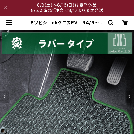
8/8(土)～8/16(日)は夏季休業
8/5以降のご注文は8/17より順次発送
ミツビシ ekクロスEV R4/6〜
B5AW フロアマット一式 カーマッ
ト 防水 ラバータイプ | 神戸マット
工房