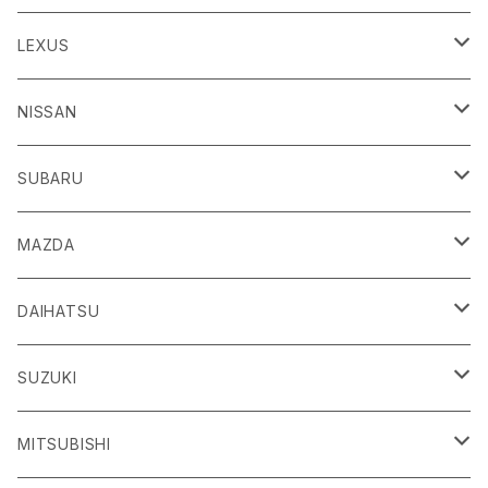
86
LEXUS
H24/4～R3/8 ZN6
GR86
ＣＴ
NISSAN
R3/10～ ZN8
H23/1～R4/11
ｂＢ
ＥＳ
ＡＤ
SUBARU
H17/12～H28/8 20系
H30/10～
H18/12～ Y12
ｂZ４X
ＧＳ
ＧＴ－Ｒ
ＢＲＺ
MAZDA
R4/5~ XEAM10/11/15・YEAM15
H24/1～R2/7
H19/12～ R35
H24/3～R3/8 ZC6
Ｃ-ＨＲ
ＨＳ
ＮＴ１００クリッパートラック
ＷＲＸ Ｓ４/ＳＴＩ
ＣＸ－３
DAIHATSU
R3/8～ ZD8
H28/12~ 10/50系
H21/7～H30/3
H25/12～ DR16T
H26/8～R3/3 VA系
H27/2～ DK系
ＦＪクルーザー
ＩＳ
ＮV１００クリッパーバン/リオ
ＸＶ/ＸＶハイブリット
ＣＸ－５
アトレー
SUZUKI
H22/12～H30/1 GSJ15W
H25/5～
H25/12～H27/3 DR64
H25/6～H29/4 GPE
H24/2～H29/2 KE系
H17/5～ S300/S700系
ＩＱ（アイキュー）
ＬＢＸ
アリア
インプレッサ /G4/スポーツ
ＣＸ－８
アルティス
eビターラ
MITSUBISHI