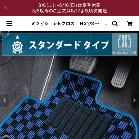
8/8(土)～8/16(日)は夏季休業
8/5以降のご注文は8/17より順次発送
ミツビシ ｅｋクロス H31/3〜 B
30系 フロアマット一式 カーマッ
ト スタンダードタイプ | 神戸マット
工房