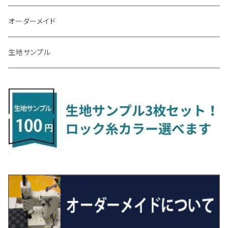
R3/7～ MXPK系
H24/4～R4/1 S3系
H29/9～R5/10 JF3/4
H30/10～
H23/9～H30/4 270系
H29/10～
H24/6～ E26 3人乗
H24/2～H26/9 S200系
R1/8～ GJ系
H14/6～ L880/LA400K
H28/2～ FF21S
H25/6～H31/3 ｅｋカスタム
H24/7～H29/8 JF1/2
H25/4～R3/4 AU系
H24/4～R1/6
MINIクロスオーバー
アリオン
ＬＸ
キューブ
シフォン
ＭＸ－３０
タフト
エスクード
ekクロスEV
NBOXスラッシュ
シャラン
Ｃクラス
ラグマット
オーダーメイド
R4/1～ S7系
R5/10～ JF5/6
H24/6～ E26 5・6人乗
H26/9～ S500系
H31/3～ ｅｋクロス
R3/6～ CDD系
H23/10～R3/3 260系
H27/9～R3/10 URJ201W
H14/10～R2/3 Z11・Z12
H28/12～R1/7 LA600/610
R2/10～ DREJ3P
R2/6～ LA900/910S
H17/5～H27/10 TA/TD系
R4/6～ B5AW
H26/12～R2/2 JF1/2
H23/2～ 7N系
H26/7～R4/2
ラグマットセカンド（L）
アルファード/ヴェルファイアＨＶ
ＮＸ
キックス
ジャスティ
アクセラ/アクセラ・スポーツ
タント
エブリィ
アイミーブ
NBOXジョイ
Tクロス
ＣＬＡクラス
生地サンプル
H24/6〜 E26 9人乗
R4/1～ ゴルフGTI/R
R4/1～ VJA310W
R3/1～ EVモデル
H27/10～ YD/YE系
H28/3～R3/6
ラグマットサード（M）
H20/5～H27/1 20系
H26/7～R3/7 10系
H20/10～H24/8 H59A
H28/11～ M900系
H21/6～R1/5 BL/BM系
H25/10～R1/7 LA600/610S
H17/9～ DA64/DA17
H22/4～R3/2 HA/HD系
R6/9～ JF5/6
R1/11～ C1DKR
H25/7～31/8
ウィッシュ
ＲＣ
グロリア
ステラ
アテンザセダン/アテンザワゴン
トール
キャリイトラック
アウトランダー
N-ONE
Tロック
ＣＬＡクラスシューティングブレーク
H16/4～28/1 １T系 トゥラン
ラグマットミニ（S）
H27/1～R5/6 30系
R3/11～ 20系
R2/6~R8/6 15系(e-POWER)
R1/7～ LA650/660
H24/4～29/10 20系
H26/10～
H11/6～H16/10 Y34
H23/5～ LA100系
H24/11～R1/8 GJ系
H28/11～ M900系
H13/9～ DA系
H24/10～R2/12 GF系
H24/11～R2/3 JG1・JG2
R2/7～ A1D系
H27/6～R1/8
ヴィッツ
ＲＸ
サクラ
ソルテラ
キャロル
ハイゼット・キャディー
クロスビー(XBEE)
アウトランダーＰＨＥＶ
N-ONE e:
ティグアン
ＣＬＳクラス
R5/6～ 40系
R8/6～ 16系
R2/11～ JG3・JG4
H22/12～R2/3 130系
H27/10～R4/7 20系5人乗
R4/5～ B6AW
R4/5~ XEAM10X・YEAM15X
H27/1～ HB36/37/97S
H28/6～R3/9 LA700V
H29/12～R7/10 MN71S
H25/1～ GG/GN系 5人乗
R7/9~ JG5
H20/9～H29/1 5NC系
H30/6～
ヴォクシー
ＵＸ
シーマ
ディアスワゴン
キャロルエコ
ハイゼット・カーゴ
ジムニー
エクリプスクロス/エクリプスクロスPHEV
N-VAN
トゥアレグ
Ｅクラス
R01/8～R4/7 20系6人乗
R7/10～ MND1S
H25/1～ GN0W 7人乗
H29/1～ 5NC/5ND系
H26/1～R4/1 80系
H30/11～
H13/1～R4/8 F50・Y51
H21/9～R2/4 S300系
H24/11～H27/1 HB35S
H16/12～ S300/S700系
H3/6～ JA/JB系
H30/3～ GK/GL系
H30/7～ JJ1・JJ2
H15/9～H30/4 7L/7P系
H28/7～
エスクァイア
シルビア
トレジア
スクラム
ハイゼット・トラック
ジムニーノマド
タウンボックス
N-VAN e:
パサート
ＧＬＡクラス
H29/12～R4/7 20系7人乗
R4/1～ 90系
H26/10～R3/12 80系
H3/1～H11/1 S13・S14
H22/11～H28/3 120系
H17/9～ DG64/DG17
H11/1～ S200/S500系
R7/4～ JC74W
H26/2～ DS17/64W
R6/10~ JJ3
H23/5～H27/7 3CCAX
H26/5～R2/6
エスティマ
シルフィ
フォレスター
スクラムトラック
ブーン
ジムニーワイド/ジムニーシエラ
ディグニティ
N‐WGN/N‐WGNカスタム
ザ・ビートル
ＧＬＥクラス