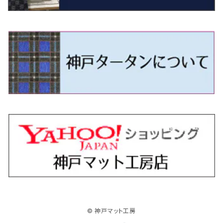
R4/11～ 10系
H11/1～H14/11 S15
H27/7～ 3CC/3CD系
H18/1～H24/5（前期）
H24/12～R3/10 TB17
H14/2～ SG/SH/SJ/SK系
H25/9～ DG16T
H28/4～R5/12 M700系
H10/1～H14/1 JB33/43W
H24/7～H29/1 BHGY51
H25/11～ JH1・JH2・JH3・JH4
H24/4～R3/4 16C系
R1/6～
エスティマ・ハイブリッド
ジューク
プレオ
デミオ
ミラ
スイフト/スイフトスポーツ
デリカＤ：２
S660
ポロ
Ｓクラス
H24/5～R1/10（後期）
H14/1～ JB43/74W
H18/6～H24/5（前期）
H22/6～R2/6 F15
H22/4～H30/3 L275/285
H19/7～R1/7 DE/DJ系
H18/12～ L275/285
H22/9～ スイフト
H23/3～ MB系
H27/4～R3/12 JW5
H21/10～H30/3 6RC系
H25/10～R3/10
オーリス
スカイライン
プレオプラス
ビアンテ
ミラ・イース
スペーシア/スペーシアカスタム/スペーシアギア
デリカＤ：３
WR-V
Ｖクラス
H24/5～R1/10（後期）
H23/12～
H30/3～ AW系
H24/8～H30/3 180系
H13/6～H18/11 V35
H24/12～H29/5 LA300/310
H20/7～30/3 CC系
H23/9～ LA300系
H25/3～R5/11
H23/10～H31/4 BM20 7人乗
R6/3～ DG5
H27/4～
カムリ
スカイライン・クロスオーバー
レヴォーグ
ファミリア バン
ミラ・ココア
スペーシアベース
デリカＤ：５
ZR-V
H18/11～H26/4 V36
H29/5～ LA350/360
H30/12～R5/11
H23/10～H31/4 BM20 5人乗
H23/9～ 50/70系
H21/7～H28/6 J50
H26/6～ VM/VN系
H29/2～H30/6 後期 Y12系
H21/8～H30/3 L675/685
R4/8～ MK33V
H19/1～ CV系
R5/4～ RZ系
カローラ・アクシオ（セダン）
セドリック
レガシィB4
フレア
ミラ・トコット
ソリオ/ソリオバンディット
デリカミニ
アクティ バン/トラック
H26/2～ V37
R5/11～ MK54S・MK94S
H30/6～ 160系
H24/5～ 160系
H11/6～H16/10 Y34
H15/6～R2/8 BN/BM/BL系
H24/10～ MJ系
H30/6～ LA550/560S
H23/1～H27/8 MA15S
R5/5～ B30系/BA系
H11/6～H30/7 バン HH5・HH6
カローラ・クロス
セレナ
レガシィアウトバック
フレアクロスオーバー
ムーヴ
ハスラー
パジェロ
アコード・アコードハイブリッド
H1/6～H11/6 Y30
H27/8～R2/12 MA26/36/46S
H21/12～R3/4 トラック
R3/9～ 10系
H22/11～H28/9 C26
H15/10～ BP/BR/BS/BT系
H26/1～ MS系
H26/12～R5/7 LA150/160S
H26/1～ MR系
H18/10～R1/8 7人乗ロング V90系
H25/6～R2/2 CR系
カローラ・スポーツ
ティアナ
レガシィツーリングワゴン
フレアワゴン
ムーヴキャンバス
バレーノ
パジェロ・ミニ
インサイト
R2/12～ MA27/37/47S
H28/8～R4/11 C27
R7/6～ LA850/860S
H18/10～R1/8 5人乗ショート V80系
R2/2～R5/1 CV3
H30/6～ 210系
H15/2～R2/7 J31/J32/L33
H15/6～H26/10 BP/BR系
H24/6～ MM系
H28/9～R4/7 LA800/810S
H28/3～R2/7 WB系
H6/12～H25/1 H50系
H11/11～R4/12 ZE1・ZE2・ZE4
カローラ・ツーリング
デイズ
レックス
プレマシー
メビウス
フロンクス
プラウディア
ヴェゼル
© 神戸マット工房
R4/11～ C28
R6/3～ CY2
R4/7～ LA850/860S
R1/10～ 210系
H25/6～H31/3 20系
R4/11～ A201F
H22/7～30/3 CW系
H25/4～R3/2 ZVW41N
R6/10～ WDB3S・WEB3S
H24/7～H29/1 Y51系
H25/12～R3/4 RU系
カローラ・フィールダー
デイズルークス
ボンゴバン
ロッキー
ランディ
ミニキャブ・バン
オデッセイ