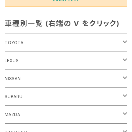
車種別一覧 (右端の V をクリック)
TOYOTA
86
LEXUS
H24/4～R3/8 ZN6
GR86
ＣＴ
NISSAN
R3/10～ ZN8
H23/1～R4/11
ｂＢ
ＥＳ
ＡＤ
SUBARU
H17/12～H28/8 20系
H30/10～
H18/12～ Y12
ｂZ４X
ＧＳ
ＧＴ－Ｒ
ＢＲＺ
MAZDA
R4/5~ XEAM10/11/15・YEAM15
H24/1～R2/7
H19/12～ R35
H24/3～R3/8 ZC6