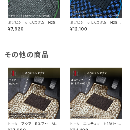
ミツビシ ｅｋカスタム H25/
ミツビシ ｅｋカスタム H25/
6〜H31/3 B11W フロアマッ
6〜H31/3 B11W フロアマッ
¥7,920
¥12,100
ト一式 カーマット 防水 ラバ
ト一式 カーマット スタンダー
ータイプ
ドタイプ
その他の商品
トヨタ アクア R3/7〜 MX
トヨタ エスティマ H18/1〜H
PK系 フロアマット一式 カー
24/5（前期） 50系 フロアマ