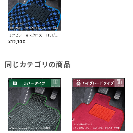
ミツビシ ｅｋクロス H31/
3〜 B30系 フロアマット一
¥12,100
式 カーマット スタンダードタ
イプ
同じカテゴリの商品