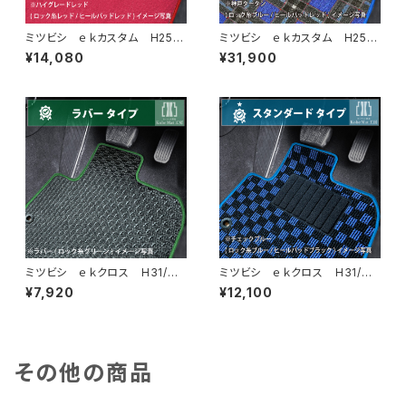
ミツビシ ｅｋカスタム H25/
ミツビシ ｅｋカスタム H25/
6〜H31/3 B11W フロアマッ
6〜H31/3 B11W フロアマッ
¥14,080
¥31,900
ト一式 カーマット ハイグレー
ト一式 カーマット 神戸タータ
ドタイプ
ン 特別受注生産品
ミツビシ ｅｋクロス H31/
ミツビシ ｅｋクロス H31/
3〜 B30系 フロアマット一
3〜 B30系 フロアマット一
¥7,920
¥12,100
式 カーマット 防水 ラバー
式 カーマット スタンダードタ
タイプ
イプ
その他の商品