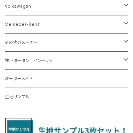
R8/5～ KM系
H23/12～R5/4 GJ/GK系
H29/10～ NTP10
H29/3～
H17/11～H30/3 Y12
H20/6～H27/3 YA系
R1/10～ DM系
H26/11～R4/8 LA700系
H27/2～R2/11
H22/2～ GA系
ＲＡＶ４
ＬＭ
エクストレイル
エクシーガクロスオーバー７
ＣＸ－６０
キャスト
アルト
ｅｋスペース
CR-V
Volkswagen
R5/4～ GU系
H12/5～H28/8 20/30系
R5/12〜 4人乗 TAWH15W
H25/12～R4/7 T32
H27/4～H30/3 YAM
R4/9～ KH系
H27/9～R5/6 LA250/260S
H26/12～R3/12 HA36
H26/2～ B11A/B30系/BA系
H23/12～28/8 RM1/4
アイシス
ＬＳ４６０
エルグランド
クロストレック
ＭＡＺＤＡ２
グランマックスカーゴ
アルトラパン/アルトラパンショコラ
ｅｋスペースカスタム/ｅｋクロススペース
CR-Z
アップ
Mercedes-Benz
H31/4～R7/12 50系
R6/5～ 6人乗 TAWH15W
R4/7～ T33
R3/12～ HA37/97S
H30/8～R4/12 RW1/2・RT5/6 5人乗り
H24/6～H29/12 10系
H18/9～H29/10
H22/8～R8/7 E52
R4/9～ GU系
R1/9～ DJ系
R2/9～ S403/413V
H20/11～ HE22/33S
H26/2～ B11A/B30系
H22/2～29/1 ZF1・ZF2
H24/10～R3/3 AA系
アクア
ＬＳ６００ｈ
オーラ
サンバーバン/ディアス
ＭＡＺＤＡ３
グランマックストラック
アルトラパンLC
ｅｋワゴン
NBOX/NBOXカスタム
アルテオン
Ａクラス
その他のメーカー
R7/12～ 60系
R8/2～ RS5/6
R8/7～ E53
H23/12～R3/7 NHP10
H19/5～H29/10
R3/8～ E13
H11/2～H24/2 TV系
R1/5～ BP系
R2/9～ S403/413P
R4/6～ HE33S
H25/6～ B11W/B30系
H23/12～H29/9 JF1/2
H29/10～ ３HD系
H24/11～30/10
アベンシス
ＬＳ５００/ＬＳ５００ｈ
ＮＶ３５０キャラバン
サンバートラック
ＭＡＺＤＡ６
コペン
イグニス
ｅｋカスタム/ｅｋクロス
NBOXプラス/NBOXプラスカスタム
ゴルフ
Ｂクラス
MINI
神戸タータン インテリア
R3/7～ MXPK系
H24/4～R4/1 S3系
H29/9～R5/10 JF3/4
H30/10～
H23/9～H30/4 270系
H29/10～
H24/6～ E26 3人乗
H24/2～H26/9 S200系
R1/8～ GJ系
H14/6～ L880/LA400K
H28/2～ FF21S
H25/6～H31/3 ｅｋカスタム
H24/7～H29/8 JF1/2
H25/4～R3/4 AU系
H24/4～R1/6
MINIクロスオーバー
アリオン
ＬＸ
キューブ
シフォン
ＭＸ－３０
タフト
エスクード
ekクロスEV
NBOXスラッシュ
シャラン
Ｃクラス
ラグマット
オーダーメイド
R4/1～ S7系
R5/10～ JF5/6
H24/6～ E26 5・6人乗
H26/9～ S500系
H31/3～ ｅｋクロス
R3/6～ CDD系
H23/10～R3/3 260系
H27/9～R3/10 URJ201W
H14/10～R2/3 Z11・Z12
H28/12～R1/7 LA600/610
R2/10～ DREJ3P
R2/6～ LA900/910S
H17/5～H27/10 TA/TD系
R4/6～ B5AW
H26/12～R2/2 JF1/2
H23/2～ 7N系
H26/7～R4/2
ラグマットセカンド（L）
アルファード/ヴェルファイアＨＶ
ＮＸ
キックス
ジャスティ
アクセラ/アクセラ・スポーツ
タント
エブリィ
アイミーブ
NBOXジョイ
Tクロス
ＣＬＡクラス
生地サンプル
H24/6〜 E26 9人乗
R4/1～ ゴルフGTI/R
R4/1～ VJA310W
R3/1～ EVモデル
H27/10～ YD/YE系
H28/3～R3/6
ラグマットサード（M）
H20/5～H27/1 20系
H26/7～R3/7 10系
H20/10～H24/8 H59A
H28/11～ M900系
H21/6～R1/5 BL/BM系
H25/10～R1/7 LA600/610S
H17/9～ DA64/DA17
H22/4～R3/2 HA/HD系
R6/9～ JF5/6
R1/11～ C1DKR
H25/7～31/8
ウィッシュ
ＲＣ
グロリア
ステラ
アテンザセダン/アテンザワゴン
トール
キャリイトラック
アウトランダー
N-ONE
Tロック
ＣＬＡクラスシューティングブレーク
H16/4～28/1 １T系 トゥラン
ラグマットミニ（S）
H27/1～R5/6 30系
R3/11～ 20系
R2/6~R8/6 15系(e-POWER)
R1/7～ LA650/660
H24/4～29/10 20系
H26/10～
H11/6～H16/10 Y34
H23/5～ LA100系
H24/11～R1/8 GJ系
H28/11～ M900系
H13/9～ DA系
H24/10～R2/12 GF系
H24/11～R2/3 JG1・JG2
R2/7～ A1D系
H27/6～R1/8
ヴィッツ
ＲＸ
サクラ
ソルテラ
キャロル
ハイゼット・キャディー
クロスビー(XBEE)
アウトランダーＰＨＥＶ
N-ONE e:
ティグアン
ＣＬＳクラス