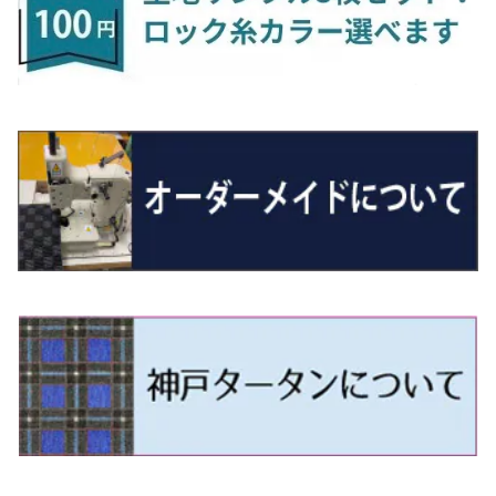
R5/6～ 40系
R8/6～ 16系
R2/11～ JG3・JG4
H22/12～R2/3 130系
H27/10～R4/7 20系5人乗
R4/5～ B6AW
R4/5~ XEAM10X・YEAM15X
H27/1～ HB36/37/97S
H28/6～R3/9 LA700V
H29/12～R7/10 MN71S
H25/1～ GG/GN系 5人乗
R7/9~ JG5
H20/9～H29/1 5NC系
H30/6～
ヴォクシー
ＵＸ
シーマ
ディアスワゴン
キャロルエコ
ハイゼット・カーゴ
ジムニー
エクリプスクロス/エクリプスクロスPHEV
N-VAN
トゥアレグ
Ｅクラス
R01/8～R4/7 20系6人乗
R7/10～ MND1S
H25/1～ GN0W 7人乗
H29/1～ 5NC/5ND系
H26/1～R4/1 80系
H30/11～
H13/1～R4/8 F50・Y51
H21/9～R2/4 S300系
H24/11～H27/1 HB35S
H16/12～ S300/S700系
H3/6～ JA/JB系
H30/3～ GK/GL系
H30/7～ JJ1・JJ2
H15/9～H30/4 7L/7P系
H28/7～
エスクァイア
シルビア
トレジア
スクラム
ハイゼット・トラック
ジムニーノマド
タウンボックス
N-VAN e:
パサート
ＧＬＡクラス
H29/12～R4/7 20系7人乗
R4/1～ 90系
H26/10～R3/12 80系
H3/1～H11/1 S13・S14
H22/11～H28/3 120系
H17/9～ DG64/DG17
H11/1～ S200/S500系
R7/4～ JC74W
H26/2～ DS17/64W
R6/10~ JJ3
H23/5～H27/7 3CCAX
H26/5～R2/6
エスティマ
シルフィ
フォレスター
スクラムトラック
ブーン
ジムニーワイド/ジムニーシエラ
ディグニティ
N‐WGN/N‐WGNカスタム
ザ・ビートル
ＧＬＥクラス
R4/11～ 10系
H11/1～H14/11 S15
H27/7～ 3CC/3CD系
H18/1～H24/5（前期）
H24/12～R3/10 TB17
H14/2～ SG/SH/SJ/SK系
H25/9～ DG16T
H28/4～R5/12 M700系
H10/1～H14/1 JB33/43W
H24/7～H29/1 BHGY51
H25/11～ JH1・JH2・JH3・JH4
H24/4～R3/4 16C系
R1/6～
エスティマ・ハイブリッド
ジューク
プレオ
デミオ
ミラ
スイフト/スイフトスポーツ
デリカＤ：２
S660
ポロ
Ｓクラス
H24/5～R1/10（後期）
H14/1～ JB43/74W
H18/6～H24/5（前期）
H22/6～R2/6 F15
H22/4～H30/3 L275/285
H19/7～R1/7 DE/DJ系
H18/12～ L275/285
H22/9～ スイフト
H23/3～ MB系
H27/4～R3/12 JW5
H21/10～H30/3 6RC系
H25/10～R3/10
オーリス
スカイライン
プレオプラス
ビアンテ
ミラ・イース
スペーシア/スペーシアカスタム/スペーシアギア
デリカＤ：３
WR-V
Ｖクラス
H24/5～R1/10（後期）
H23/12～
H30/3～ AW系
H24/8～H30/3 180系
H13/6～H18/11 V35
H24/12～H29/5 LA300/310
H20/7～30/3 CC系
H23/9～ LA300系
H25/3～R5/11
H23/10～H31/4 BM20 7人乗
R6/3～ DG5
H27/4～
カムリ
スカイライン・クロスオーバー
レヴォーグ
ファミリア バン
ミラ・ココア
スペーシアベース
デリカＤ：５
ZR-V
H18/11～H26/4 V36
H29/5～ LA350/360
H30/12～R5/11
H23/10～H31/4 BM20 5人乗
H23/9～ 50/70系
H21/7～H28/6 J50
H26/6～ VM/VN系
H29/2～H30/6 後期 Y12系
H21/8～H30/3 L675/685
R4/8～ MK33V
H19/1～ CV系
R5/4～ RZ系
カローラ・アクシオ（セダン）
セドリック
レガシィB4
フレア
ミラ・トコット
ソリオ/ソリオバンディット
デリカミニ
アクティ バン/トラック