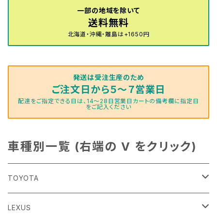
一部の地域を除いて
送料無料
北海道・沖縄・離島は+1650円
発送は受注生産のため
ご注文日から５～７営業日
配達をご指定できる日は、14～28日営業日カートの備考欄に指定日
をご記入ください
車種別一覧 (右端の V をクリック)
TOYOTA
86
LEXUS