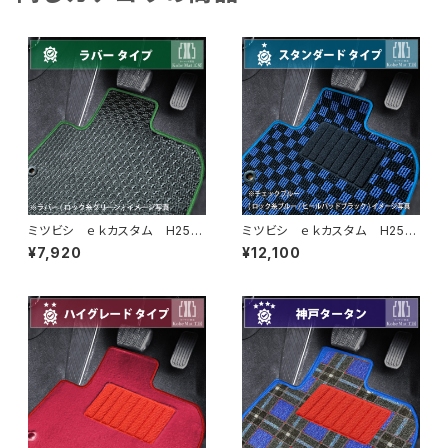
ミツビシ ｅｋカスタム H25/
ミツビシ ｅｋカスタム H25/
6〜H31/3 B11W フロアマッ
6〜H31/3 B11W フロアマッ
¥7,920
¥12,100
ト一式 カーマット 防水 ラバ
ト一式 カーマット スタンダー
ータイプ
ドタイプ