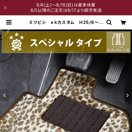
8/8(土)～8/16(日)は夏季休業
8/5以降のご注文は8/17より順次発送
ミツビシ ｅｋカスタム H25/6〜H
31/3 B11W フロアマット一式 カ
ーマット スペシャルタイプ | 神戸マ
ット工房