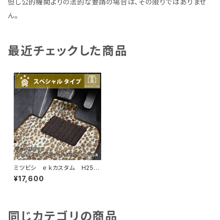
但し公的機関よりの法的な要請の場合は、その限りではありませ
ん。
最近チェックした商品
ミツビシ ｅｋカスタム H25/
6〜H31/3 B11W フロアマッ
¥17,600
ト一式 カーマット スペシャル
タイプ
同じカテゴリの商品