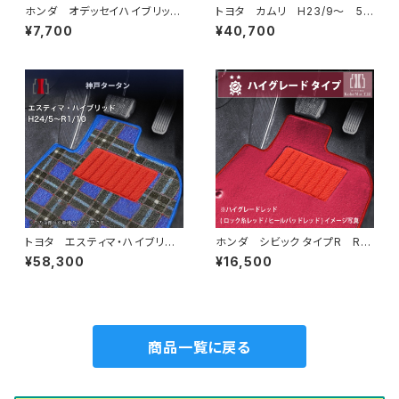
ホンダ オデッセイハイブリッ
トヨタ カムリ H23/9〜 5
ド R5/12〜 RC5 アンダー
0/70系 フロアマット一式 カ
¥7,700
¥40,700
ラゲッジマット トランクマッ
ーマット 神戸タータン 特別
ト カーマット 防水 ラバータ
受注生産品
イプ rc5
トヨタ エスティマ・ハイブリッ
ホンダ シビック タイプR R4/
ド H24/5〜R1/10（後期） 20
9〜 FL5 フロアマット一式
¥58,300
¥16,500
系 フロアマット一式 カーマッ
カーマット ハイグレードタイプ
ト 神戸タータン 特別受注生
産品
商品一覧に戻る