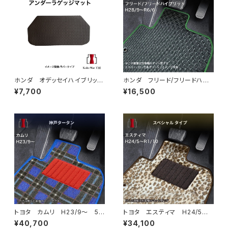
ホンダ オデッセイハイブリッ
ホンダ フリード/フリードハイ
ド R5/12〜 RC5 アンダー
ブリッド H28/9〜R6/6 GB
¥7,700
¥16,500
ラゲッジマット トランクマッ
5/6/7/8 6人/7人乗 フロア
ト カーマット 防水 ラバータ
マット一式 カーマット 防水
イプ rc5
ラバータイプ
トヨタ カムリ H23/9〜 5
トヨタ エスティマ H24/5〜R
0/70系 フロアマット一式 カ
1/10（後期） 50系 フロアマッ
¥40,700
¥34,100
ーマット 神戸タータン 特別
ト一式 カーマット スペシャル