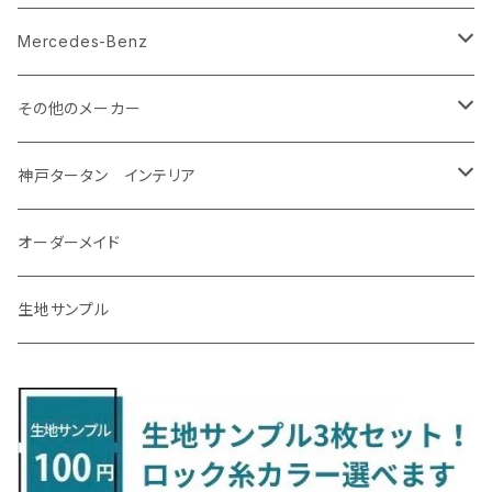
R5/4～ GU系
H12/5～H28/8 20/30系
R5/12〜 4人乗 TAWH15W
H25/12～R4/7 T32
H27/4～H30/3 YAM
R4/9～ KH系
H27/9～R5/6 LA250/260S
H26/12～R3/12 HA36
H26/2～ B11A/B30系/BA系
H23/12～28/8 RM1/4
アイシス
ＬＳ４６０
エルグランド
クロストレック
ＭＡＺＤＡ２
グランマックスカーゴ
アルトラパン/アルトラパンショコラ
ｅｋスペースカスタム/ｅｋクロススペース
CR-Z
アップ
Mercedes-Benz
H31/4～R7/12 50系
R6/5～ 6人乗 TAWH15W
R4/7～ T33
R3/12～ HA37/97S
H30/8～R4/12 RW1/2・RT5/6 5人乗り
H24/6～H29/12 10系
H18/9～H29/10
H22/8～R8/7 E52
R4/9～ GU系
R1/9～ DJ系
R2/9～ S403/413V
H20/11～ HE22/33S
H26/2～ B11A/B30系
H22/2～29/1 ZF1・ZF2
H24/10～R3/3 AA系
アクア
ＬＳ６００ｈ
オーラ
サンバーバン/ディアス
ＭＡＺＤＡ３
グランマックストラック
アルトラパンLC
ｅｋワゴン
NBOX/NBOXカスタム
アルテオン
Ａクラス
その他のメーカー
R7/12～ 60系
R8/2～ RS5/6
R8/7～ E53
H23/12～R3/7 NHP10
H19/5～H29/10
R3/8～ E13
H11/2～H24/2 TV系
R1/5～ BP系
R2/9～ S403/413P
R4/6～ HE33S
H25/6～ B11W/B30系
H23/12～H29/9 JF1/2
H29/10～ ３HD系
H24/11～30/10
アベンシス
ＬＳ５００/ＬＳ５００ｈ
ＮＶ３５０キャラバン
サンバートラック
ＭＡＺＤＡ６
コペン
イグニス
ｅｋカスタム/ｅｋクロス
NBOXプラス/NBOXプラスカスタム
ゴルフ
Ｂクラス
MINI
神戸タータン インテリア
R3/7～ MXPK系
H24/4～R4/1 S3系
H29/9～R5/10 JF3/4
H30/10～
H23/9～H30/4 270系
H29/10～
H24/6～ E26 3人乗
H24/2～H26/9 S200系
R1/8～ GJ系
H14/6～ L880/LA400K
H28/2～ FF21S
H25/6～H31/3 ｅｋカスタム
H24/7～H29/8 JF1/2
H25/4～R3/4 AU系
H24/4～R1/6
MINIクロスオーバー
アリオン
ＬＸ
キューブ
シフォン
ＭＸ－３０
タフト
エスクード
ekクロスEV
NBOXスラッシュ
シャラン
Ｃクラス
ラグマット
オーダーメイド
R4/1～ S7系
R5/10～ JF5/6
H24/6～ E26 5・6人乗
H26/9～ S500系
H31/3～ ｅｋクロス
R3/6～ CDD系
H23/10～R3/3 260系
H27/9～R3/10 URJ201W
H14/10～R2/3 Z11・Z12
H28/12～R1/7 LA600/610
R2/10～ DREJ3P
R2/6～ LA900/910S
H17/5～H27/10 TA/TD系
R4/6～ B5AW
H26/12～R2/2 JF1/2
H23/2～ 7N系
H26/7～R4/2
ラグマットセカンド（L）
アルファード/ヴェルファイアＨＶ
ＮＸ
キックス
ジャスティ
アクセラ/アクセラ・スポーツ
タント
エブリィ
アイミーブ
NBOXジョイ
Tクロス
ＣＬＡクラス
生地サンプル
H24/6〜 E26 9人乗
R4/1～ ゴルフGTI/R
R4/1～ VJA310W
R3/1～ EVモデル
H27/10～ YD/YE系
H28/3～R3/6
ラグマットサード（M）
H20/5～H27/1 20系
H26/7～R3/7 10系
H20/10～H24/8 H59A
H28/11～ M900系
H21/6～R1/5 BL/BM系
H25/10～R1/7 LA600/610S
H17/9～ DA64/DA17
H22/4～R3/2 HA/HD系
R6/9～ JF5/6
R1/11～ C1DKR
H25/7～31/8
ウィッシュ
ＲＣ
グロリア
ステラ
アテンザセダン/アテンザワゴン
トール
キャリイトラック
アウトランダー
N-ONE
Tロック
ＣＬＡクラスシューティングブレーク
H16/4～28/1 １T系 トゥラン
ラグマットミニ（S）
H27/1～R5/6 30系
R3/11～ 20系
R2/6~R8/6 15系(e-POWER)
R1/7～ LA650/660
H24/4～29/10 20系
H26/10～
H11/6～H16/10 Y34
H23/5～ LA100系
H24/11～R1/8 GJ系
H28/11～ M900系
H13/9～ DA系
H24/10～R2/12 GF系
H24/11～R2/3 JG1・JG2
R2/7～ A1D系
H27/6～R1/8
ヴィッツ
ＲＸ
サクラ
ソルテラ
キャロル
ハイゼット・キャディー
クロスビー(XBEE)
アウトランダーＰＨＥＶ
N-ONE e:
ティグアン
ＣＬＳクラス