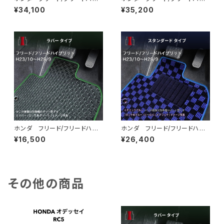
ブリッド H28/9〜R6/6 GB
ブリッド e:HEV R6/6〜 G
¥34,100
¥35,200
5/6/7/8 6人/7人乗 フロア
T1・GT2・GT3・GT4・GT5・G
マット一式 カーマット スペシ
T6・GT7・GT8 6・7人乗 フ
ャルタイプ
ロアマット一式 ラゲッジマット
付 カーマット ハイグレードタ
イプ
ホンダ フリード/フリードハイ
ホンダ フリード/フリードハイ
ブリッド H23/10〜H28/9 G
ブリッド H23/10〜H28/9 G
¥16,500
¥26,400
B3/4・GP3 フロアマット一
B3/4・GP3 フロアマット一
式 カーマット 防水 ラバー
式 カーマット スタンダードタ
タイプ
イプ
その他の商品