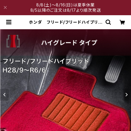
8/8(土)～8/16(日)は夏季休業
8/5以降のご注文は8/17より順次発送
ホンダ フリード/フリードハイブリッ
ド H28/9〜R6/6 GB5/6/7/8
6人/7人乗 フロアマット一式 カ
ーマット ハイグレードタイプ | 神戸
マット工房