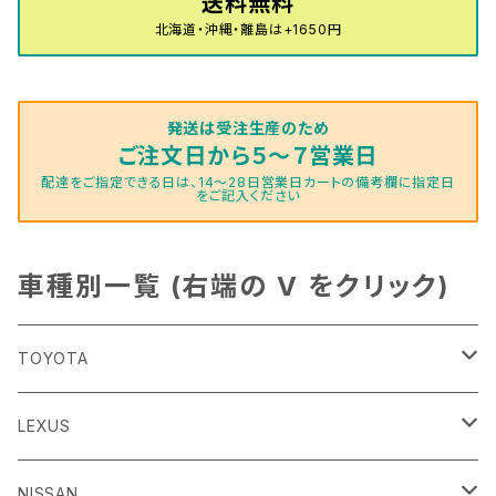
送料無料
北海道・沖縄・離島は+1650円
発送は受注生産のため
ご注文日から５～７営業日
配達をご指定できる日は、14～28日営業日カートの備考欄に指定日
をご記入ください
車種別一覧 (右端の V をクリック)
TOYOTA
86
LEXUS
H24/4～R3/8 ZN6
GR86
ＣＴ
NISSAN