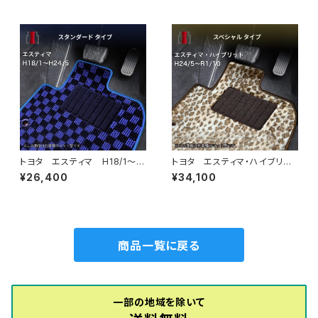
受注生産品
タイプ
トヨタ エスティマ H18/1〜H
トヨタ エスティマ・ハイブリッ
24/5（前期） 50系 フロアマ
ド H24/5〜R1/10（後期） 20
¥26,400
¥34,100
ット一式 カーマット スタンダ
系 フロアマット一式 カーマッ
ードタイプ
ト スペシャルタイプ
商品一覧に戻る
一部の地域を除いて