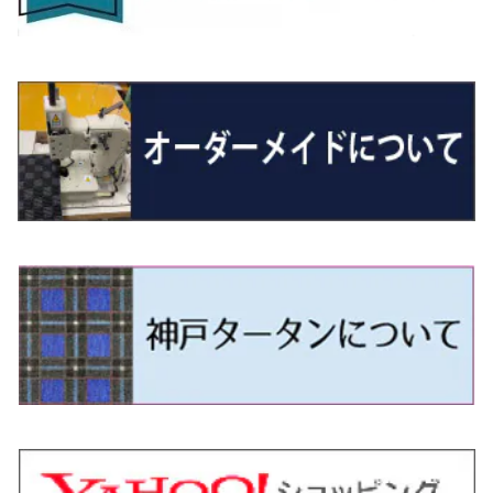
R5/6～ 40系
R8/6～ 16系
R2/11～ JG3・JG4
H22/12～R2/3 130系
H27/10～R4/7 20系5人乗
R4/5～ B6AW
R4/5~ XEAM10X・YEAM15X
H27/1～ HB36/37/97S
H28/6～R3/9 LA700V
H29/12～R7/10 MN71S
H25/1～ GG/GN系 5人乗
R7/9~ JG5
H20/9～H29/1 5NC系
H30/6～
ヴォクシー
ＵＸ
シーマ
ディアスワゴン
キャロルエコ
ハイゼット・カーゴ
ジムニー
エクリプスクロス/エクリプスクロスPHEV
N-VAN
トゥアレグ
Ｅクラス
R01/8～R4/7 20系6人乗
R7/10～ MND1S
H25/1～ GN0W 7人乗
H29/1～ 5NC/5ND系
H26/1～R4/1 80系
H30/11～
H13/1～R4/8 F50・Y51
H21/9～R2/4 S300系
H24/11～H27/1 HB35S
H16/12～ S300/S700系
H3/6～ JA/JB系
H30/3～ GK/GL系
H30/7～ JJ1・JJ2
H15/9～H30/4 7L/7P系
H28/7～
エスクァイア
シルビア
トレジア
スクラム
ハイゼット・トラック
ジムニーノマド
タウンボックス
N-VAN e:
パサート
ＧＬＡクラス
H29/12～R4/7 20系7人乗
R4/1～ 90系
H26/10～R3/12 80系
H3/1～H11/1 S13・S14
H22/11～H28/3 120系
H17/9～ DG64/DG17
H11/1～ S200/S500系
R7/4～ JC74W
H26/2～ DS17/64W
R6/10~ JJ3
H23/5～H27/7 3CCAX
H26/5～R2/6
エスティマ
シルフィ
フォレスター
スクラムトラック
ブーン
ジムニーワイド/ジムニーシエラ
ディグニティ
N‐WGN/N‐WGNカスタム
ザ・ビートル
ＧＬＥクラス
R4/11～ 10系
H11/1～H14/11 S15
H27/7～ 3CC/3CD系
H18/1～H24/5（前期）
H24/12～R3/10 TB17
H14/2～ SG/SH/SJ/SK系
H25/9～ DG16T
H28/4～R5/12 M700系
H10/1～H14/1 JB33/43W
H24/7～H29/1 BHGY51
H25/11～ JH1・JH2・JH3・JH4
H24/4～R3/4 16C系
R1/6～
エスティマ・ハイブリッド
ジューク
プレオ
デミオ
ミラ
スイフト/スイフトスポーツ
デリカＤ：２
S660
ポロ
Ｓクラス
H24/5～R1/10（後期）
H14/1～ JB43/74W
H18/6～H24/5（前期）
H22/6～R2/6 F15
H22/4～H30/3 L275/285
H19/7～R1/7 DE/DJ系
H18/12～ L275/285
H22/9～ スイフト
H23/3～ MB系
H27/4～R3/12 JW5
H21/10～H30/3 6RC系
H25/10～R3/10
オーリス
スカイライン
プレオプラス
ビアンテ
ミラ・イース
スペーシア/スペーシアカスタム/スペーシアギア
デリカＤ：３
WR-V
Ｖクラス
H24/5～R1/10（後期）
H23/12～
H30/3～ AW系
H24/8～H30/3 180系
H13/6～H18/11 V35
H24/12～H29/5 LA300/310
H20/7～30/3 CC系
H23/9～ LA300系
H25/3～R5/11
H23/10～H31/4 BM20 7人乗
R6/3～ DG5
H27/4～
カムリ
スカイライン・クロスオーバー
レヴォーグ
ファミリア バン
ミラ・ココア
スペーシアベース
デリカＤ：５
ZR-V
H18/11～H26/4 V36
H29/5～ LA350/360
H30/12～R5/11
H23/10～H31/4 BM20 5人乗
H23/9～ 50/70系
H21/7～H28/6 J50
H26/6～ VM/VN系
H29/2～H30/6 後期 Y12系
H21/8～H30/3 L675/685
R4/8～ MK33V
H19/1～ CV系
R5/4～ RZ系
カローラ・アクシオ（セダン）
セドリック
レガシィB4
フレア
ミラ・トコット
ソリオ/ソリオバンディット
デリカミニ
アクティ バン/トラック
H26/2～ V37
R5/11～ MK54S・MK94S
H30/6～ 160系
H24/5～ 160系
H11/6～H16/10 Y34
H15/6～R2/8 BN/BM/BL系
H24/10～ MJ系
H30/6～ LA550/560S
H23/1～H27/8 MA15S
R5/5～ B30系/BA系
H11/6～H30/7 バン HH5・HH6
カローラ・クロス
セレナ
レガシィアウトバック
フレアクロスオーバー
ムーヴ
ハスラー
パジェロ
アコード・アコードハイブリッド