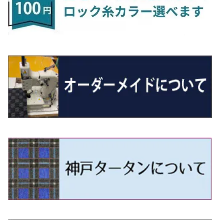
R5/6～ 40系
R8/6～ 16系
R2/11～ JG3・JG4
H22/12～R2/3 130系
H27/10～R4/7 20系5人乗
R4/5～ B6AW
R4/5~ XEAM10X・YEAM15X
H27/1～ HB36/37/97S
H28/6～R3/9 LA700V
H29/12～R7/10 MN71S
H25/1～ GG/GN系 5人乗
R7/9~ JG5
H20/9～H29/1 5NC系
H30/6～
ヴォクシー
ＵＸ
シーマ
ディアスワゴン
キャロルエコ
ハイゼット・カーゴ
ジムニー
エクリプスクロス/エクリプスクロスPHEV
N-VAN
トゥアレグ
Ｅクラス
R01/8～R4/7 20系6人乗
R7/10～ MND1S
H25/1～ GN0W 7人乗
H29/1～ 5NC/5ND系
H26/1～R4/1 80系
H30/11～
H13/1～R4/8 F50・Y51
H21/9～R2/4 S300系
H24/11～H27/1 HB35S
H16/12～ S300/S700系
H3/6～ JA/JB系
H30/3～ GK/GL系
H30/7～ JJ1・JJ2
H15/9～H30/4 7L/7P系
H28/7～
エスクァイア
シルビア
トレジア
スクラム
ハイゼット・トラック
ジムニーノマド
タウンボックス
N-VAN e:
パサート
ＧＬＡクラス
H29/12～R4/7 20系7人乗
R4/1～ 90系
H26/10～R3/12 80系
H3/1～H11/1 S13・S14
H22/11～H28/3 120系
H17/9～ DG64/DG17
H11/1～ S200/S500系
R7/4～ JC74W
H26/2～ DS17/64W
R6/10~ JJ3
H23/5～H27/7 3CCAX
H26/5～R2/6
エスティマ
シルフィ
フォレスター
スクラムトラック
ブーン
ジムニーワイド/ジムニーシエラ
ディグニティ
N‐WGN/N‐WGNカスタム
ザ・ビートル
ＧＬＥクラス
R4/11～ 10系
H11/1～H14/11 S15
H27/7～ 3CC/3CD系
H18/1～H24/5（前期）
H24/12～R3/10 TB17
H14/2～ SG/SH/SJ/SK系
H25/9～ DG16T
H28/4～R5/12 M700系
H10/1～H14/1 JB33/43W
H24/7～H29/1 BHGY51
H25/11～ JH1・JH2・JH3・JH4
H24/4～R3/4 16C系
R1/6～
エスティマ・ハイブリッド
ジューク
プレオ
デミオ
ミラ
スイフト/スイフトスポーツ
デリカＤ：２
S660
ポロ
Ｓクラス
H24/5～R1/10（後期）
H14/1～ JB43/74W
H18/6～H24/5（前期）
H22/6～R2/6 F15
H22/4～H30/3 L275/285
H19/7～R1/7 DE/DJ系
H18/12～ L275/285
H22/9～ スイフト
H23/3～ MB系
H27/4～R3/12 JW5
H21/10～H30/3 6RC系
H25/10～R3/10
オーリス
スカイライン
プレオプラス
ビアンテ
ミラ・イース
スペーシア/スペーシアカスタム/スペーシアギア
デリカＤ：３
WR-V
Ｖクラス
H24/5～R1/10（後期）
H23/12～
H30/3～ AW系
H24/8～H30/3 180系
H13/6～H18/11 V35
H24/12～H29/5 LA300/310
H20/7～30/3 CC系
H23/9～ LA300系
H25/3～R5/11
H23/10～H31/4 BM20 7人乗
R6/3～ DG5
H27/4～
カムリ
スカイライン・クロスオーバー
レヴォーグ
ファミリア バン
ミラ・ココア
スペーシアベース
デリカＤ：５
ZR-V
H18/11～H26/4 V36
H29/5～ LA350/360
H30/12～R5/11
H23/10～H31/4 BM20 5人乗
H23/9～ 50/70系
H21/7～H28/6 J50
H26/6～ VM/VN系
H29/2～H30/6 後期 Y12系
H21/8～H30/3 L675/685
R4/8～ MK33V
H19/1～ CV系
R5/4～ RZ系
カローラ・アクシオ（セダン）
セドリック
レガシィB4
フレア
ミラ・トコット
ソリオ/ソリオバンディット
デリカミニ
アクティ バン/トラック