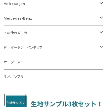
R8/5～ KM系
H23/12～R5/4 GJ/GK系
H29/10～ NTP10
H29/3～
H17/11～H30/3 Y12
H20/6～H27/3 YA系
R1/10～ DM系
H26/11～R4/8 LA700系
H27/2～R2/11
H22/2～ GA系
ＲＡＶ４
ＬＭ
エクストレイル
エクシーガクロスオーバー７
ＣＸ－６０
キャスト
アルト
ｅｋスペース
CR-V
Volkswagen
R5/4～ GU系
H12/5～H28/8 20/30系
R5/12〜 4人乗 TAWH15W
H25/12～R4/7 T32
H27/4～H30/3 YAM
R4/9～ KH系
H27/9～R5/6 LA250/260S
H26/12～R3/12 HA36
H26/2～ B11A/B30系/BA系
H23/12～28/8 RM1/4
アイシス
ＬＳ４６０
エルグランド
クロストレック
ＭＡＺＤＡ２
グランマックスカーゴ
アルトラパン/アルトラパンショコラ
ｅｋスペースカスタム/ｅｋクロススペース
CR-Z
アップ
Mercedes-Benz
H31/4～R7/12 50系
R6/5～ 6人乗 TAWH15W
R4/7～ T33
R3/12～ HA37/97S
H30/8～R4/12 RW1/2・RT5/6 5人乗り
H24/6～H29/12 10系
H18/9～H29/10
H22/8～R8/7 E52
R4/9～ GU系
R1/9～ DJ系
R2/9～ S403/413V
H20/11～ HE22/33S
H26/2～ B11A/B30系
H22/2～29/1 ZF1・ZF2
H24/10～R3/3 AA系
アクア
ＬＳ６００ｈ
オーラ
サンバーバン/ディアス
ＭＡＺＤＡ３
グランマックストラック
アルトラパンLC
ｅｋワゴン
NBOX/NBOXカスタム
アルテオン
Ａクラス
その他のメーカー
R7/12～ 60系
R8/2～ RS5/6
R8/7～ E53
H23/12～R3/7 NHP10
H19/5～H29/10
R3/8～ E13
H11/2～H24/2 TV系
R1/5～ BP系
R2/9～ S403/413P
R4/6～ HE33S
H25/6～ B11W/B30系
H23/12～H29/9 JF1/2
H29/10～ ３HD系
H24/11～30/10
アベンシス
ＬＳ５００/ＬＳ５００ｈ
ＮＶ３５０キャラバン
サンバートラック
ＭＡＺＤＡ６
コペン
イグニス
ｅｋカスタム/ｅｋクロス
NBOXプラス/NBOXプラスカスタム
ゴルフ
Ｂクラス
MINI
神戸タータン インテリア
R3/7～ MXPK系
H24/4～R4/1 S3系
H29/9～R5/10 JF3/4
H30/10～
H23/9～H30/4 270系
H29/10～
H24/6～ E26 3人乗
H24/2～H26/9 S200系
R1/8～ GJ系
H14/6～ L880/LA400K
H28/2～ FF21S
H25/6～H31/3 ｅｋカスタム
H24/7～H29/8 JF1/2
H25/4～R3/4 AU系
H24/4～R1/6
MINIクロスオーバー
アリオン
ＬＸ
キューブ
シフォン
ＭＸ－３０
タフト
エスクード
ekクロスEV
NBOXスラッシュ
シャラン
Ｃクラス
ラグマット
オーダーメイド
R4/1～ S7系
R5/10～ JF5/6
H24/6～ E26 5・6人乗
H26/9～ S500系
H31/3～ ｅｋクロス
R3/6～ CDD系
H23/10～R3/3 260系
H27/9～R3/10 URJ201W
H14/10～R2/3 Z11・Z12
H28/12～R1/7 LA600/610
R2/10～ DREJ3P
R2/6～ LA900/910S
H17/5～H27/10 TA/TD系
R4/6～ B5AW
H26/12～R2/2 JF1/2
H23/2～ 7N系
H26/7～R4/2
ラグマットセカンド（L）
アルファード/ヴェルファイアＨＶ
ＮＸ
キックス
ジャスティ
アクセラ/アクセラ・スポーツ
タント
エブリィ
アイミーブ
NBOXジョイ
Tクロス
ＣＬＡクラス
生地サンプル
H24/6〜 E26 9人乗
R4/1～ ゴルフGTI/R
R4/1～ VJA310W
R3/1～ EVモデル
H27/10～ YD/YE系
H28/3～R3/6
ラグマットサード（M）
H20/5～H27/1 20系
H26/7～R3/7 10系
H20/10～H24/8 H59A
H28/11～ M900系
H21/6～R1/5 BL/BM系
H25/10～R1/7 LA600/610S
H17/9～ DA64/DA17
H22/4～R3/2 HA/HD系
R6/9～ JF5/6
R1/11～ C1DKR
H25/7～31/8
ウィッシュ
ＲＣ
グロリア
ステラ
アテンザセダン/アテンザワゴン
トール
キャリイトラック
アウトランダー
N-ONE
Tロック
ＣＬＡクラスシューティングブレーク
H16/4～28/1 １T系 トゥラン
ラグマットミニ（S）
H27/1～R5/6 30系
R3/11～ 20系
R2/6~R8/6 15系(e-POWER)
R1/7～ LA650/660
H24/4～29/10 20系
H26/10～
H11/6～H16/10 Y34
H23/5～ LA100系
H24/11～R1/8 GJ系
H28/11～ M900系
H13/9～ DA系
H24/10～R2/12 GF系
H24/11～R2/3 JG1・JG2
R2/7～ A1D系
H27/6～R1/8
ヴィッツ
ＲＸ
サクラ
ソルテラ
キャロル
ハイゼット・キャディー
クロスビー(XBEE)
アウトランダーＰＨＥＶ
N-ONE e:
ティグアン
ＣＬＳクラス