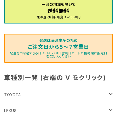
一部の地域を除いて
送料無料
北海道・沖縄・離島は+1650円
発送は受注生産のため
ご注文日から５～７営業日
配達をご指定できる日は、14～28日営業日カートの備考欄に指定日
をご記入ください
車種別一覧 (右端の V をクリック)
TOYOTA
86
LEXUS