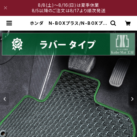
8/8(土)～8/16(日)は夏季休業
8/5以降のご注文は8/17より順次発送
ホンダ N-BOXプラス/N-BOXプラ
スカスタム H24/7〜H29/8 JF
1/2 フロアマット一式 カーマッ
ト 防水 ラバータイプ | 神戸マット
工房