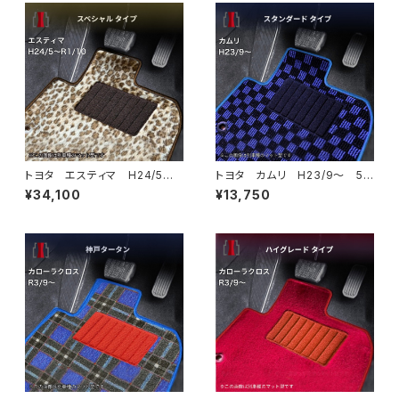
トヨタ エスティマ H24/5〜R
トヨタ カムリ H23/9〜 5
1/10（後期） 50系 フロアマッ
0/70系 フロアマット一式 カ
¥34,100
¥13,750
ト一式 カーマット スペシャル
ーマット スタンダードタイプ
タイプ