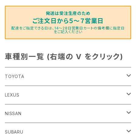
発送は受注生産のため
ご注文日から５～７営業日
配達をご指定できる日は、14～28日営業日カートの備考欄に指定日
をご記入ください
車種別一覧 (右端の V をクリック)
TOYOTA
86
LEXUS
H24/4～R3/8 ZN6
GR86
ＣＴ
NISSAN
R3/10～ ZN8
H23/1～R4/11
ｂＢ
ＥＳ
ＡＤ
SUBARU