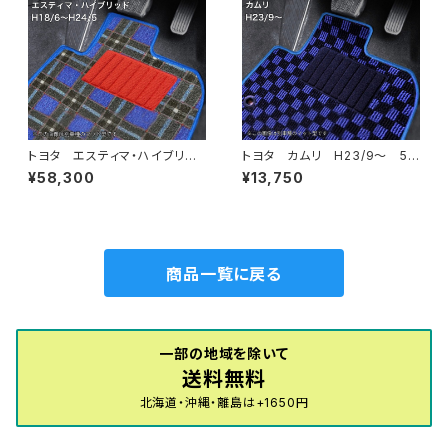
トヨタ エスティマ・ハイブリッ
トヨタ カムリ H23/9〜 5
ド H18/6〜H24/5（前期） 2
0/70系 フロアマット一式 カ
¥58,300
¥13,750
0系 フロアマット一式 カーマ
ーマット スタンダードタイプ
ット 神戸タータン 特別受注
生産品
商品一覧に戻る
一部の地域を除いて
送料無料
北海道・沖縄・離島は+1650円