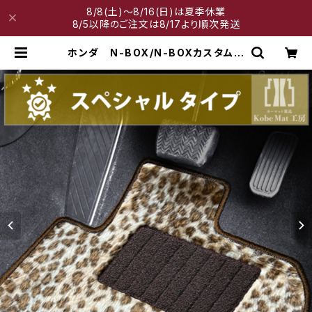
8/8(土)～8/16(日)は夏季休業
8/5以降のご注文は8/17より順次発送
ホンダ N-BOX/N-BOXカスタム
H29/9〜R5/10 JF3/4 フロアマ
ット一式 カーマット スペシャルタ
イプ | 神戸マット工房