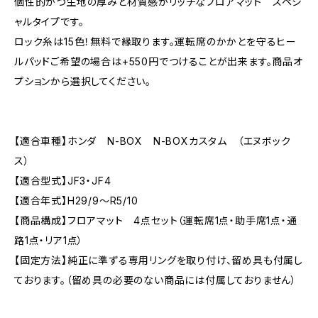
個性的かつ生地の厚みと材質感がリッチなフロアマット スペシ
ャルタイプです。
ロック糸は15色！無料で縁取ります。運転席のかかとを守るヒー
ルパッドご希望の場合は+550円でつけることが出来ます。商品オ
プションから選択してください。
【適合車種】ホンダ N-BOX N-BOXカスタム （エヌボック
ス）
【適合型式】JF3・JF4
【適合年式】H29/9〜R5/10
【商品構成】フロアマット 4点セット（運転席1点・助手席1点・通
路1点・リア1点）
【固定方法】純正に準ずる専用リングを取り付け、留め具も付属し
ております。（留め具の必要のない商品には付属しておりません）