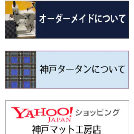
H26/1～R4/1 80系
H30/11～
H13/1～R4/8 F50・Y51
H21/9～R2/4 S300系
H24/11～H27/1 HB35S
H16/12～ S300/S700系
H3/6～ JA/JB系
H30/3～ GK/GL系
H30/7～ JJ1・JJ2
H15/9～H30/4 7L/7P系
H28/7～
エスクァイア
シルビア
トレジア
スクラム
ハイゼット・トラック
ジムニーノマド
タウンボックス
N-VAN e:
パサート
ＧＬＡクラス
H29/12～R4/7 20系7人乗
R4/1～ 90系
H26/10～R3/12 80系
H3/1～H11/1 S13・S14
H22/11～H28/3 120系
H17/9～ DG64/DG17
H11/1～ S200/S500系
R7/4～ JC74W
H26/2～ DS17/64W
R6/10~ JJ3
H23/5～H27/7 3CCAX
H26/5～R2/6
エスティマ
シルフィ
フォレスター
スクラムトラック
ブーン
ジムニーワイド/ジムニーシエラ
ディグニティ
N‐WGN/N‐WGNカスタム
ザ・ビートル
ＧＬＥクラス
R4/11～ 10系
H11/1～H14/11 S15
H27/7～ 3CC/3CD系
H18/1～H24/5（前期）
H24/12～R3/10 TB17
H14/2～ SG/SH/SJ/SK系
H25/9～ DG16T
H28/4～R5/12 M700系
H10/1～H14/1 JB33/43W
H24/7～H29/1 BHGY51
H25/11～ JH1・JH2・JH3・JH4
H24/4～R3/4 16C系
R1/6～
エスティマ・ハイブリッド
ジューク
プレオ
デミオ
ミラ
スイフト/スイフトスポーツ
デリカＤ：２
S660
ポロ
Ｓクラス
H24/5～R1/10（後期）
H14/1～ JB43/74W
H18/6～H24/5（前期）
H22/6～R2/6 F15
H22/4～H30/3 L275/285
H19/7～R1/7 DE/DJ系
H18/12～ L275/285
H22/9～ スイフト
H23/3～ MB系
H27/4～R3/12 JW5
H21/10～H30/3 6RC系
H25/10～R3/10
オーリス
スカイライン
プレオプラス
ビアンテ
ミラ・イース
スペーシア/スペーシアカスタム/スペーシアギア
デリカＤ：３
WR-V
Ｖクラス
H24/5～R1/10（後期）
H23/12～
H30/3～ AW系
H24/8～H30/3 180系
H13/6～H18/11 V35
H24/12～H29/5 LA300/310
H20/7～30/3 CC系
H23/9～ LA300系
H25/3～R5/11
H23/10～H31/4 BM20 7人乗
R6/3～ DG5
H27/4～
カムリ
スカイライン・クロスオーバー
レヴォーグ
ファミリア バン
ミラ・ココア
スペーシアベース
デリカＤ：５
ZR-V
H18/11～H26/4 V36
H29/5～ LA350/360
H30/12～R5/11
H23/10～H31/4 BM20 5人乗
H23/9～ 50/70系
H21/7～H28/6 J50
H26/6～ VM/VN系
H29/2～H30/6 後期 Y12系
H21/8～H30/3 L675/685
R4/8～ MK33V
H19/1～ CV系
R5/4～ RZ系
カローラ・アクシオ（セダン）
セドリック
レガシィB4
フレア
ミラ・トコット
ソリオ/ソリオバンディット
デリカミニ
アクティ バン/トラック
H26/2～ V37
R5/11～ MK54S・MK94S
H30/6～ 160系
H24/5～ 160系
H11/6～H16/10 Y34
H15/6～R2/8 BN/BM/BL系
H24/10～ MJ系
H30/6～ LA550/560S
H23/1～H27/8 MA15S
R5/5～ B30系/BA系
H11/6～H30/7 バン HH5・HH6
カローラ・クロス
セレナ
レガシィアウトバック
フレアクロスオーバー
ムーヴ
ハスラー
パジェロ
アコード・アコードハイブリッド
H1/6～H11/6 Y30
H27/8～R2/12 MA26/36/46S
H21/12～R3/4 トラック
R3/9～ 10系
H22/11～H28/9 C26
H15/10～ BP/BR/BS/BT系
H26/1～ MS系
H26/12～R5/7 LA150/160S
H26/1～ MR系
H18/10～R1/8 7人乗ロング V90系
H25/6～R2/2 CR系
カローラ・スポーツ
ティアナ
レガシィツーリングワゴン
フレアワゴン
ムーヴキャンバス
バレーノ
パジェロ・ミニ
インサイト