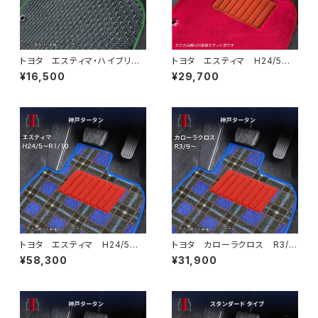
トヨタ エスティマ・ハイブリッ
トヨタ エスティマ H24/5〜R
ド H24/5〜R1/10（後期） 20
1/10（後期） 50系 フロアマッ
¥16,500
¥29,700
系 フロアマット一式 カーマッ
ト一式 カーマット ハイグレー
ト 防水 ラバータイプ
ドタイプ
トヨタ エスティマ H24/5〜R
トヨタ カローラクロス R3/
1/10（後期） 50系 フロアマッ
9〜 10系 フロアマット一
¥58,300
¥31,900
ト一式 カーマット 神戸タータ
式 カーマット 神戸タータ
ン 特別受注生産品
ン 特別受注生産品