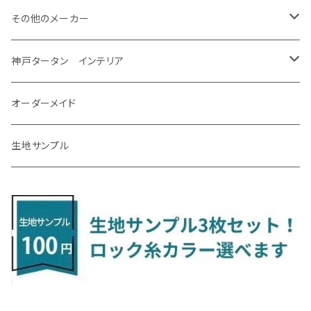
H31/4～R7/12 50系
R6/5～ 6人乗 TAWH15W
R4/7～ T33
R3/12～ HA37/97S
H30/8～R4/12 RW1/2・RT5/6 5人乗り
H24/6～H29/12 10系
H18/9～H29/10
H22/8～R8/7 E52
R4/9～ GU系
R1/9～ DJ系
R2/9～ S403/413V
H20/11～ HE22/33S
H26/2～ B11A/B30系
H22/2～29/1 ZF1・ZF2
H24/10～R3/3 AA系
アクア
ＬＳ６００ｈ
オーラ
サンバーバン/ディアス
ＭＡＺＤＡ３
グランマックストラック
アルトラパンLC
ｅｋワゴン
NBOX/NBOXカスタム
アルテオン
Ａクラス
その他のメーカー
R7/12～ 60系
R8/2～ RS5/6
R8/7～ E53
H23/12～R3/7 NHP10
H19/5～H29/10
R3/8～ E13
H11/2～H24/2 TV系
R1/5～ BP系
R2/9～ S403/413P
R4/6～ HE33S
H25/6～ B11W/B30系
H23/12～H29/9 JF1/2
H29/10～ ３HD系
H24/11～30/10
アベンシス
ＬＳ５００/ＬＳ５００ｈ
ＮＶ３５０キャラバン
サンバートラック
ＭＡＺＤＡ６
コペン
イグニス
ｅｋカスタム/ｅｋクロス
NBOXプラス/NBOXプラスカスタム
ゴルフ
Ｂクラス
MINI
神戸タータン インテリア
R3/7～ MXPK系
H24/4～R4/1 S3系
H29/9～R5/10 JF3/4
H30/10～
H23/9～H30/4 270系
H29/10～
H24/6～ E26 3人乗
H24/2～H26/9 S200系
R1/8～ GJ系
H14/6～ L880/LA400K
H28/2～ FF21S
H25/6～H31/3 ｅｋカスタム
H24/7～H29/8 JF1/2
H25/4～R3/4 AU系
H24/4～R1/6
MINIクロスオーバー
アリオン
ＬＸ
キューブ
シフォン
ＭＸ－３０
タフト
エスクード
ekクロスEV
NBOXスラッシュ
シャラン
Ｃクラス
ラグマット
オーダーメイド
R4/1～ S7系
R5/10～ JF5/6
H24/6～ E26 5・6人乗
H26/9～ S500系
H31/3～ ｅｋクロス
R3/6～ CDD系
H23/10～R3/3 260系
H27/9～R3/10 URJ201W
H14/10～R2/3 Z11・Z12
H28/12～R1/7 LA600/610
R2/10～ DREJ3P
R2/6～ LA900/910S
H17/5～H27/10 TA/TD系
R4/6～ B5AW
H26/12～R2/2 JF1/2
H23/2～ 7N系
H26/7～R4/2
ラグマットセカンド（L）
アルファード/ヴェルファイアＨＶ
ＮＸ
キックス
ジャスティ
アクセラ/アクセラ・スポーツ
タント
エブリィ
アイミーブ
NBOXジョイ
Tクロス
ＣＬＡクラス
生地サンプル
H24/6〜 E26 9人乗
R4/1～ ゴルフGTI/R
R4/1～ VJA310W
R3/1～ EVモデル
H27/10～ YD/YE系
H28/3～R3/6
ラグマットサード（M）
H20/5～H27/1 20系
H26/7～R3/7 10系
H20/10～H24/8 H59A
H28/11～ M900系
H21/6～R1/5 BL/BM系
H25/10～R1/7 LA600/610S
H17/9～ DA64/DA17
H22/4～R3/2 HA/HD系
R6/9～ JF5/6
R1/11～ C1DKR
H25/7～31/8
ウィッシュ
ＲＣ
グロリア
ステラ
アテンザセダン/アテンザワゴン
トール
キャリイトラック
アウトランダー
N-ONE
Tロック
ＣＬＡクラスシューティングブレーク
H16/4～28/1 １T系 トゥラン
ラグマットミニ（S）
H27/1～R5/6 30系
R3/11～ 20系
R2/6~R8/6 15系(e-POWER)
R1/7～ LA650/660
H24/4～29/10 20系
H26/10～
H11/6～H16/10 Y34
H23/5～ LA100系
H24/11～R1/8 GJ系
H28/11～ M900系
H13/9～ DA系
H24/10～R2/12 GF系
H24/11～R2/3 JG1・JG2
R2/7～ A1D系
H27/6～R1/8
ヴィッツ
ＲＸ
サクラ
ソルテラ
キャロル
ハイゼット・キャディー
クロスビー(XBEE)
アウトランダーＰＨＥＶ
N-ONE e:
ティグアン
ＣＬＳクラス
R5/6～ 40系
R8/6～ 16系
R2/11～ JG3・JG4
H22/12～R2/3 130系
H27/10～R4/7 20系5人乗
R4/5～ B6AW
R4/5~ XEAM10X・YEAM15X
H27/1～ HB36/37/97S
H28/6～R3/9 LA700V
H29/12～R7/10 MN71S
H25/1～ GG/GN系 5人乗
R7/9~ JG5
H20/9～H29/1 5NC系
H30/6～
ヴォクシー
ＵＸ
シーマ
ディアスワゴン
キャロルエコ
ハイゼット・カーゴ
ジムニー
エクリプスクロス/エクリプスクロスPHEV
N-VAN
トゥアレグ
Ｅクラス
R01/8～R4/7 20系6人乗
R7/10～ MND1S
H25/1～ GN0W 7人乗
H29/1～ 5NC/5ND系