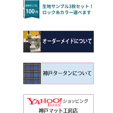
H22/4～R3/2 HA/HD系
アウトランダー
H16/4～28/1 １T系 トゥラン
ラグマットミニ（S）
H27/1～R5/6 30系
R3/11～ 20系
R2/6~R8/6 15系(e-POWER)
R1/7～ LA650/660
H24/4～29/10 20系
H26/10～
H11/6～H16/10 Y34
H23/5～ LA100系
H24/11～R1/8 GJ系
H28/11～ M900系
H13/9～ DA系
H24/11～R2/3 JG1・JG2
R2/7～ A1D系
H27/6～R1/8
ヴィッツ
ＲＸ
サクラ
ソルテラ
キャロル
ハイゼット・キャディー
クロスビー(XBEE)
N-ONE e:
ティグアン
ＣＬＳクラス
H24/10～R2/12 GF系
アウトランダーＰＨＥＶ
R5/6～ 40系
R8/6～ 16系
R2/11～ JG3・JG4
H22/12～R2/3 130系
H27/10～R4/7 20系5人乗
R4/5～ B6AW
R4/5~ XEAM10X・YEAM15X
H27/1～ HB36/37/97S
H28/6～R3/9 LA700V
H29/12～R7/10 MN71S
R7/9~ JG5
H20/9～H29/1 5NC系
H30/6～
ヴォクシー
ＵＸ
シーマ
ディアスワゴン
キャロルエコ
ハイゼット・カーゴ
ジムニー
N-VAN
トゥアレグ
Ｅクラス
H25/1～ GG/GN系 5人乗
エクリプスクロス/エクリプスクロスPH
R01/8～R4/7 20系6人乗
R7/10～ MND1S
H29/1～ 5NC/5ND系
EV
H26/1～R4/1 80系
H30/11～
H13/1～R4/8 F50・Y51
H21/9～R2/4 S300系
H24/11～H27/1 HB35S
H16/12～ S300/S700系
H3/6～ JA/JB系
H30/7～ JJ1・JJ2
H15/9～H30/4 7L/7P系
H28/7～
エスクァイア
シルビア
トレジア
スクラム
ハイゼット・トラック
ジムニーノマド
N-VAN e:
パサート
ＧＬＡクラス
H25/1～ GN0W 7人乗
H29/12～R4/7 20系7人乗
H30/3～ GK/GL系
R4/1～ 90系
タウンボックス
H26/10～R3/12 80系
H3/1～H11/1 S13・S14
H22/11～H28/3 120系
H17/9～ DG64/DG17
H11/1～ S200/S500系
R7/4～ JC74W
R6/10~ JJ3
H23/5～H27/7 3CCAX
H26/5～R2/6
エスティマ
シルフィ
フォレスター
スクラムトラック
ブーン
ジムニーワイド/ジムニーシエラ
N‐WGN/N‐WGNカスタム
ザ・ビートル
ＧＬＥクラス
R4/11～ 10系
H26/2～ DS17/64W
H11/1～H14/11 S15
H27/7～ 3CC/3CD系
ディグニティ
H18/1～H24/5（前期）
H24/12～R3/10 TB17
H14/2～ SG/SH/SJ/SK系
H25/9～ DG16T
H28/4～R5/12 M700系
H10/1～H14/1 JB33/43W
H25/11～ JH1・JH2・JH3・JH4
H24/4～R3/4 16C系
R1/6～
エスティマ・ハイブリッド
ジューク
プレオ
デミオ
ミラ
スイフト/スイフトスポーツ
S660
ポロ
Ｓクラス
H24/7～H29/1 BHGY51
H24/5～R1/10（後期）
H14/1～ JB43/74W
デリカＤ：２
H18/6～H24/5（前期）
H22/6～R2/6 F15
H22/4～H30/3 L275/285
H19/7～R1/7 DE/DJ系
H18/12～ L275/285
H22/9～ スイフト
H27/4～R3/12 JW5
H21/10～H30/3 6RC系
H25/10～R3/10
オーリス
スカイライン
プレオプラス
ビアンテ
ミラ・イース
スペーシア/スペーシアカスタム/スペー
WR-V
Ｖクラス
シアギア
H23/3～ MB系
H24/5～R1/10（後期）
H23/12～
H30/3～ AW系
デリカＤ：３
H24/8～H30/3 180系
H13/6～H18/11 V35
H24/12～H29/5 LA300/310
H20/7～30/3 CC系
H23/9～ LA300系
R6/3～ DG5
H27/4～
カムリ
スカイライン・クロスオーバー
レヴォーグ
ファミリア バン
ミラ・ココア
ZR-V
H25/3～R5/11
スペーシアベース