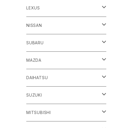
86
LEXUS
H24/4～R3/8 ZN6
GR86
ＣＴ
NISSAN
R3/10～ ZN8
H23/1～R4/11
ｂＢ
ＥＳ
ＡＤ
SUBARU
H17/12～H28/8 20系
H30/10～
H18/12～ Y12
ｂZ４X
ＧＳ
ＧＴ－Ｒ
ＢＲＺ
MAZDA
R4/5~ XEAM10/11/15・YEAM15
H24/1～R2/7
H19/12～ R35
H24/3～R3/8 ZC6
Ｃ-ＨＲ
ＨＳ
ＮＴ１００クリッパートラック
ＷＲＸ Ｓ４/ＳＴＩ
ＣＸ－３
DAIHATSU
R3/8～ ZD8
H28/12~ 10/50系
H21/7～H30/3
H25/12～ DR16T
H26/8～R3/3 VA系
H27/2～ DK系
ＦＪクルーザー
ＩＳ
ＮV１００クリッパーバン/リオ
ＸＶ/ＸＶハイブリット
ＣＸ－５
アトレー
SUZUKI
H22/12～H30/1 GSJ15W
H25/5～
H25/12～H27/3 DR64
H25/6～H29/4 GPE
H24/2～H29/2 KE系
H17/5～ S300/S700系
ＩＱ（アイキュー）
ＬＢＸ
アリア
インプレッサ /G4/スポーツ
ＣＸ－８
アルティス
eビターラ
MITSUBISHI
H27/3～ DR17
H24/10～R5/4 GP/GT（XV)
H29/2～R8/5 KF系