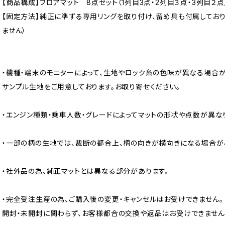
【商品構成】フロアマット 8点セット（1列目3点・2列目３点・3列目２点
【固定方法】純正に準ずる専用リングを取り付け、留め具も付属してお
ません）
・機種・端末のモニターによって、生地やロック糸の色味が異なる場合が
サンプル生地をご用意しております。お取り寄せください。
・エンジン種類・乗車人数・グレードによってマットの形状や点数が異な
・一部の柄の生地では、裁断の都合上、柄の向きが横向きになる場合が
・社外品の為、純正マットとは異なる部分があります。
・完全受注生産の為、ご購入後の変更・キャンセルはお受けできません。
開封・未開封に関わらず、お客様都合の交換や返品はお受けできません