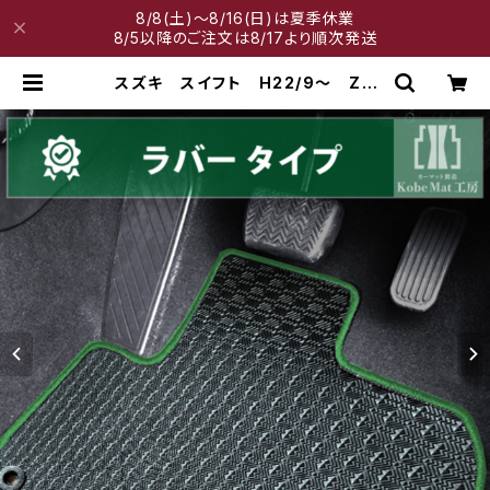
8/8(土)～8/16(日)は夏季休業
8/5以降のご注文は8/17より順次発送
スズキ スイフト H22/9〜 ZC
系・ZD系 フロアマット一式 カーマ
ット 防水 ラバータイプ | 神戸マッ
ト工房