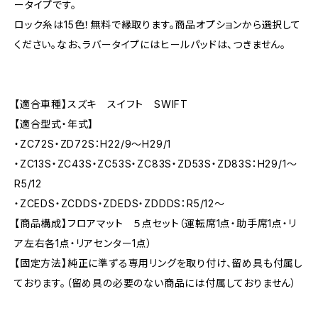
ータイプです。
ロック糸は15色！無料で縁取ります。商品オプションから選択して
ください。なお、ラバータイプにはヒールパッドは、つきません。
【適合車種】スズキ スイフト SWIFT
【適合型式・年式】
・ZC72S・ZD72S：H22/9〜H29/1
・ZC13S・ZC43S・ZC53S・ZC83S・ZD53S・ZD83S：H29/1〜
R5/12
・ZCEDS・ZCDDS・ZDEDS・ZDDDS：R5/12～
【商品構成】フロアマット ５点セット（運転席1点・助手席1点・リ
ア左右各1点・リアセンター1点）
【固定方法】純正に準ずる専用リングを取り付け、留め具も付属し
ております。（留め具の必要のない商品には付属しておりません）