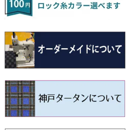
R5/6～ 40系
R8/6～ 16系
R2/11～ JG3・JG4
H22/12～R2/3 130系
H27/10～R4/7 20系5人乗
R4/5～ B6AW
R4/5~ XEAM10X・YEAM15X
H27/1～ HB36/37/97S
H28/6～R3/9 LA700V
H29/12～R7/10 MN71S
H25/1～ GG/GN系 5人乗
R7/9~ JG5
H20/9～H29/1 5NC系
H30/6～
ヴォクシー
ＵＸ
シーマ
ディアスワゴン
キャロルエコ
ハイゼット・カーゴ
ジムニー
エクリプスクロス/エクリプスクロスPHEV
N-VAN
トゥアレグ
Ｅクラス
R01/8～R4/7 20系6人乗
R7/10～ MND1S
H25/1～ GN0W 7人乗
H29/1～ 5NC/5ND系
H26/1～R4/1 80系
H30/11～
H13/1～R4/8 F50・Y51
H21/9～R2/4 S300系
H24/11～H27/1 HB35S
H16/12～ S300/S700系
H3/6～ JA/JB系
H30/3～ GK/GL系
H30/7～ JJ1・JJ2
H15/9～H30/4 7L/7P系
H28/7～
エスクァイア
シルビア
トレジア
スクラム
ハイゼット・トラック
ジムニーノマド
タウンボックス
N-VAN e:
パサート
ＧＬＡクラス
H29/12～R4/7 20系7人乗
R4/1～ 90系
H26/10～R3/12 80系
H3/1～H11/1 S13・S14
H22/11～H28/3 120系
H17/9～ DG64/DG17
H11/1～ S200/S500系
R7/4～ JC74W
H26/2～ DS17/64W
R6/10~ JJ3
H23/5～H27/7 3CCAX
H26/5～R2/6
エスティマ
シルフィ
フォレスター
スクラムトラック
ブーン
ジムニーワイド/ジムニーシエラ
ディグニティ
N‐WGN/N‐WGNカスタム
ザ・ビートル
ＧＬＥクラス
R4/11～ 10系
H11/1～H14/11 S15
H27/7～ 3CC/3CD系
H18/1～H24/5（前期）
H24/12～R3/10 TB17
H14/2～ SG/SH/SJ/SK系
H25/9～ DG16T
H28/4～R5/12 M700系
H10/1～H14/1 JB33/43W
H24/7～H29/1 BHGY51
H25/11～ JH1・JH2・JH3・JH4
H24/4～R3/4 16C系
R1/6～
エスティマ・ハイブリッド
ジューク
プレオ
デミオ
ミラ
スイフト/スイフトスポーツ
デリカＤ：２
S660
ポロ
Ｓクラス
H24/5～R1/10（後期）
H14/1～ JB43/74W
H18/6～H24/5（前期）
H22/6～R2/6 F15
H22/4～H30/3 L275/285
H19/7～R1/7 DE/DJ系
H18/12～ L275/285
H22/9～ スイフト
H23/3～ MB系
H27/4～R3/12 JW5
H21/10～H30/3 6RC系
H25/10～R3/10
オーリス
スカイライン
プレオプラス
ビアンテ
ミラ・イース
スペーシア/スペーシアカスタム/スペーシアギア
デリカＤ：３
WR-V
Ｖクラス
H24/5～R1/10（後期）
H23/12～
H30/3～ AW系
H24/8～H30/3 180系
H13/6～H18/11 V35
H24/12～H29/5 LA300/310
H20/7～30/3 CC系
H23/9～ LA300系
H25/3～R5/11
H23/10～H31/4 BM20 7人乗
R6/3～ DG5
H27/4～
カムリ
スカイライン・クロスオーバー
レヴォーグ
ファミリア バン
ミラ・ココア
スペーシアベース
デリカＤ：５
ZR-V
H18/11～H26/4 V36
H29/5～ LA350/360
H30/12～R5/11
H23/10～H31/4 BM20 5人乗
H23/9～ 50/70系
H21/7～H28/6 J50
H26/6～ VM/VN系
H29/2～H30/6 後期 Y12系
H21/8～H30/3 L675/685
R4/8～ MK33V
H19/1～ CV系
R5/4～ RZ系
カローラ・アクシオ（セダン）
セドリック
レガシィB4
フレア
ミラ・トコット
ソリオ/ソリオバンディット
デリカミニ
アクティ バン/トラック