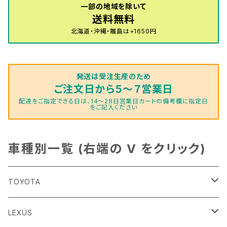
一部の地域を除いて
送料無料
北海道・沖縄・離島は+1650円
発送は受注生産のため
ご注文日から５～７営業日
配達をご指定できる日は、14～28日営業日カートの備考欄に指定日
をご記入ください
車種別一覧 (右端の V をクリック)
TOYOTA
86
LEXUS