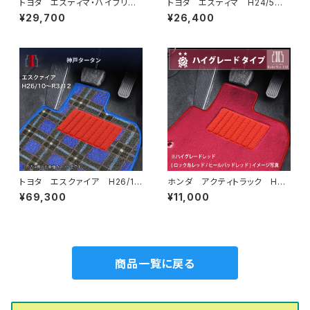
トヨタ エスティマ・ハイブリッ
トヨタ エスティマ H24/5〜R
ド H18/6〜H24/5（前期） 2
1/10（後期） 50系 フロアマッ
¥29,700
¥26,400
0系 フロアマット一式 カーマ
ト一式 カーマット スタンダー
ット ハイグレードタイプ
ドタイプ
トヨタ エスクァイア H26/1
ホンダ アクティトラック H21/
0〜R3/12 80系 フロアマッ
12〜R3/4 HA8・HA9 フロ
¥69,300
¥11,000
ト一式 カーマット 神戸タータ
アマット一式 カーマット ハイ
ン 特別受注生産品
グレードタイプ
商品一覧に戻る