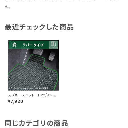
ん。
最近チェックした商品
スズキ スイフト H22/9〜
ZC系・ZD系 フロアマット一
¥7,920
式 カーマット 防水 ラバー
タイプ
同じカテゴリの商品