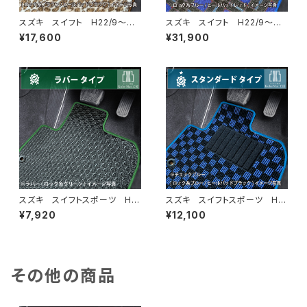
スズキ スイフト H22/9〜
スズキ スイフト H22/9〜
ZC系・ZD系 フロアマット一
ZC系・ZD系 フロアマット一
¥17,600
¥31,900
式 カーマット スペシャルタイ
式 カーマット 神戸タータ
プ
ン 特別受注生産品
スズキ スイフトスポーツ H2
スズキ スイフトスポーツ H2
3/12〜 ZC32S・ZC33S フ
3/12〜 ZC32S・ZC33S フ
¥7,920
¥12,100
ロアマット一式 カーマット 防
ロアマット一式 カーマット ス
水 ラバータイプ
タンダードタイプ
その他の商品