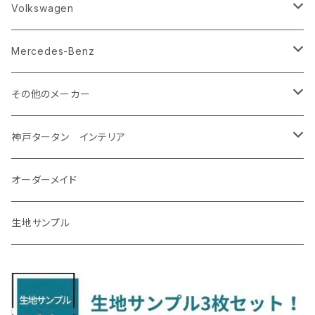
H23/12～R5/4 GJ/GK系
H29/10～ NTP10
H29/3～
H17/11～H30/3 Y12
H20/6～H27/3 YA系
R1/10～ DM系
H26/11～R4/8 LA700系
H27/2～R2/11
H22/2～ GA系
ＲＡＶ４
ＬＭ
エクストレイル
エクシーガクロスオーバー７
ＣＸ－６０
キャスト
アルト
ｅｋスペース
CR-V
Volkswagen
R5/4～ GU系
H12/5～H28/8 20/30系
R5/12〜 4人乗 TAWH15W
H25/12～R4/7 T32
H27/4～H30/3 YAM
R4/9～ KH系
H27/9～R5/6 LA250/260S
H26/12～R3/12 HA36
H26/2～ B11A/B30系/BA系
H23/12～28/8 RM1/4
アイシス
ＬＳ４６０
エルグランド
クロストレック
ＭＡＺＤＡ２
グランマックスカーゴ
アルトラパン/アルトラパンショコラ
ｅｋスペースカスタム/ｅｋクロススペース
CR-Z
アップ
Mercedes-Benz
H31/4～R7/12 50系
R6/5～ 6人乗 TAWH15W
R4/7～ T33
R3/12～ HA37/97S
H30/8～R4/12 RW1/2・RT5/6 5人乗り
H24/6～H29/12 10系
H18/9～H29/10
H22/8～R8/7 E52
R4/9～ GU系
R1/9～ DJ系
R2/9～ S403/413V
H20/11～ HE22/33S
H26/2～ B11A/B30系
H22/2～29/1 ZF1・ZF2
H24/10～R3/3 AA系
アクア
ＬＳ６００ｈ
オーラ
サンバーバン/ディアス
ＭＡＺＤＡ３
グランマックストラック
アルトラパンLC
ｅｋワゴン
NBOX/NBOXカスタム
アルテオン
Ａクラス
その他のメーカー
R7/12～ 60系
R8/2～ RS5/6
R8/7～ E53
H23/12～R3/7 NHP10
H19/5～H29/10
R3/8～ E13
H11/2～H24/2 TV系
R1/5～ BP系
R2/9～ S403/413P
R4/6～ HE33S
H25/6～ B11W/B30系
H23/12～H29/9 JF1/2
H29/10～ ３HD系
H24/11～30/10
アベンシス
ＬＳ５００/ＬＳ５００ｈ
ＮＶ３５０キャラバン
サンバートラック
ＭＡＺＤＡ６
コペン
イグニス
ｅｋカスタム/ｅｋクロス
NBOXプラス/NBOXプラスカスタム
ゴルフ
Ｂクラス
MINI
神戸タータン インテリア
R3/7～ MXPK系
H24/4～R4/1 S3系
H29/9～R5/10 JF3/4
H30/10～
H23/9～H30/4 270系
H29/10～
H24/6～ E26 3人乗
H24/2～H26/9 S200系
R1/8～ GJ系
H14/6～ L880/LA400K
H28/2～ FF21S
H25/6～H31/3 ｅｋカスタム
H24/7～H29/8 JF1/2
H25/4～R3/4 AU系
H24/4～R1/6
MINIクロスオーバー
アリオン
ＬＸ
キューブ
シフォン
ＭＸ－３０
タフト
エスクード
ekクロスEV
NBOXスラッシュ
シャラン
Ｃクラス
ラグマット
オーダーメイド
R4/1～ S7系
R5/10～ JF5/6
H24/6～ E26 5・6人乗
H26/9～ S500系
H31/3～ ｅｋクロス
R3/6～ CDD系
H23/10～R3/3 260系
H27/9～R3/10 URJ201W
H14/10～R2/3 Z11・Z12
H28/12～R1/7 LA600/610
R2/10～ DREJ3P
R2/6～ LA900/910S
H17/5～H27/10 TA/TD系
R4/6～ B5AW
H26/12～R2/2 JF1/2
H23/2～ 7N系
H26/7～R4/2
ラグマットセカンド（L）
アルファード/ヴェルファイアＨＶ
ＮＸ
キックス
ジャスティ
アクセラ/アクセラ・スポーツ
タント
エブリィ
アイミーブ
NBOXジョイ
Tクロス
ＣＬＡクラス
生地サンプル
H24/6〜 E26 9人乗
R4/1～ ゴルフGTI/R
R4/1～ VJA310W
R3/1～ EVモデル
H27/10～ YD/YE系
H28/3～R3/6
ラグマットサード（M）
H20/5～H27/1 20系
H26/7～R3/7 10系
H20/10～H24/8 H59A
H28/11～ M900系
H21/6～R1/5 BL/BM系
H25/10～R1/7 LA600/610S
H17/9～ DA64/DA17
H22/4～R3/2 HA/HD系
R6/9～ JF5/6
R1/11～ C1DKR
H25/7～31/8
ウィッシュ
ＲＣ
グロリア
ステラ
アテンザセダン/アテンザワゴン
トール
キャリイトラック
アウトランダー
N-ONE
Tロック
ＣＬＡクラスシューティングブレーク
H16/4～28/1 １T系 トゥラン
ラグマットミニ（S）
H27/1～R5/6 30系
R3/11～ 20系
R2/6~R8/6 15系(e-POWER)
R1/7～ LA650/660
H24/4～29/10 20系
H26/10～
H11/6～H16/10 Y34
H23/5～ LA100系
H24/11～R1/8 GJ系
H28/11～ M900系
H13/9～ DA系
H24/10～R2/12 GF系
H24/11～R2/3 JG1・JG2
R2/7～ A1D系
H27/6～R1/8
ヴィッツ
ＲＸ
サクラ
ソルテラ
キャロル
ハイゼット・キャディー
クロスビー(XBEE)
アウトランダーＰＨＥＶ
N-ONE e:
ティグアン
ＣＬＳクラス