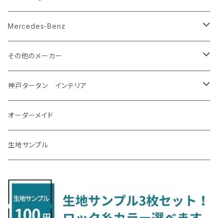
R5/4～ GU系
H12/5～H28/8 20/30系
R5/12〜 4人乗 TAWH15W
H25/12～R4/7 T32
H27/4～H30/3 YAM
R4/9～ KH系
H27/9～R5/6 LA250/260S
H26/12～R3/12 HA36
H26/2～ B11A/B30系/BA系
H23/12～28/8 RM1/4
アイシス
ＬＳ４６０
エルグランド
クロストレック
ＭＡＺＤＡ２
グランマックスカーゴ
アルトラパン/アルトラパンショコラ
ｅｋスペースカスタム/ｅｋクロススペース
CR-Z
アップ
Mercedes-Benz
H31/4～R7/12 50系
R6/5～ 6人乗 TAWH15W
R4/7～ T33
R3/12～ HA37/97S
H30/8～R4/12 RW1/2・RT5/6 5人乗り
H24/6～H29/12 10系
H18/9～H29/10
H22/8～R8/7 E52
R4/9～ GU系
R1/9～ DJ系
R2/9～ S403/413V
H20/11～ HE22/33S
H26/2～ B11A/B30系
H22/2～29/1 ZF1・ZF2
H24/10～R3/3 AA系
アクア
ＬＳ６００ｈ
オーラ
サンバーバン/ディアス
ＭＡＺＤＡ３
グランマックストラック
アルトラパンLC
ｅｋワゴン
NBOX/NBOXカスタム
アルテオン
Ａクラス
その他のメーカー
R7/12～ 60系
R8/2～ RS5/6
R8/7～ E53
H23/12～R3/7 NHP10
H19/5～H29/10
R3/8～ E13
H11/2～H24/2 TV系
R1/5～ BP系
R2/9～ S403/413P
R4/6～ HE33S
H25/6～ B11W/B30系
H23/12～H29/9 JF1/2
H29/10～ ３HD系
H24/11～30/10
アベンシス
ＬＳ５００/ＬＳ５００ｈ
ＮＶ３５０キャラバン
サンバートラック
ＭＡＺＤＡ６
コペン
イグニス
ｅｋカスタム/ｅｋクロス
NBOXプラス/NBOXプラスカスタム
ゴルフ
Ｂクラス
MINI
神戸タータン インテリア
R3/7～ MXPK系
H24/4～R4/1 S3系
H29/9～R5/10 JF3/4
H30/10～
H23/9～H30/4 270系
H29/10～
H24/6～ E26 3人乗
H24/2～H26/9 S200系
R1/8～ GJ系
H14/6～ L880/LA400K
H28/2～ FF21S
H25/6～H31/3 ｅｋカスタム
H24/7～H29/8 JF1/2
H25/4～R3/4 AU系
H24/4～R1/6
MINIクロスオーバー
アリオン
ＬＸ
キューブ
シフォン
ＭＸ－３０
タフト
エスクード
ekクロスEV
NBOXスラッシュ
シャラン
Ｃクラス
ラグマット
オーダーメイド
R4/1～ S7系
R5/10～ JF5/6
H24/6～ E26 5・6人乗
H26/9～ S500系
H31/3～ ｅｋクロス
R3/6～ CDD系
H23/10～R3/3 260系
H27/9～R3/10 URJ201W
H14/10～R2/3 Z11・Z12
H28/12～R1/7 LA600/610
R2/10～ DREJ3P
R2/6～ LA900/910S
H17/5～H27/10 TA/TD系
R4/6～ B5AW
H26/12～R2/2 JF1/2
H23/2～ 7N系
H26/7～R4/2
ラグマットセカンド（L）
アルファード/ヴェルファイアＨＶ
ＮＸ
キックス
ジャスティ
アクセラ/アクセラ・スポーツ
タント
エブリィ
アイミーブ
NBOXジョイ
Tクロス
ＣＬＡクラス
生地サンプル
H24/6〜 E26 9人乗
R4/1～ ゴルフGTI/R
R4/1～ VJA310W
R3/1～ EVモデル
H27/10～ YD/YE系
H28/3～R3/6
ラグマットサード（M）
H20/5～H27/1 20系
H26/7～R3/7 10系
H20/10～H24/8 H59A
H28/11～ M900系
H21/6～R1/5 BL/BM系
H25/10～R1/7 LA600/610S
H17/9～ DA64/DA17
H22/4～R3/2 HA/HD系
R6/9～ JF5/6
R1/11～ C1DKR
H25/7～31/8
ウィッシュ
ＲＣ
グロリア
ステラ
アテンザセダン/アテンザワゴン
トール
キャリイトラック
アウトランダー
N-ONE
Tロック
ＣＬＡクラスシューティングブレーク
H16/4～28/1 １T系 トゥラン
ラグマットミニ（S）
H27/1～R5/6 30系
R3/11～ 20系
R2/6~R8/6 15系(e-POWER)
R1/7～ LA650/660
H24/4～29/10 20系
H26/10～
H11/6～H16/10 Y34
H23/5～ LA100系
H24/11～R1/8 GJ系
H28/11～ M900系
H13/9～ DA系
H24/10～R2/12 GF系
H24/11～R2/3 JG1・JG2
R2/7～ A1D系
H27/6～R1/8
ヴィッツ
ＲＸ
サクラ
ソルテラ
キャロル
ハイゼット・キャディー
クロスビー(XBEE)
アウトランダーＰＨＥＶ
N-ONE e:
ティグアン
ＣＬＳクラス