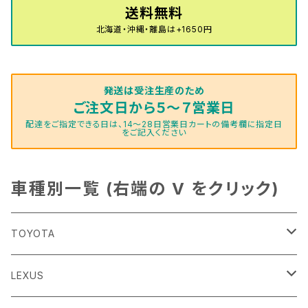
送料無料
北海道・沖縄・離島は+1650円
発送は受注生産のため
ご注文日から５～７営業日
配達をご指定できる日は、14～28日営業日カートの備考欄に指定日
をご記入ください
車種別一覧 (右端の V をクリック)
TOYOTA
86
LEXUS