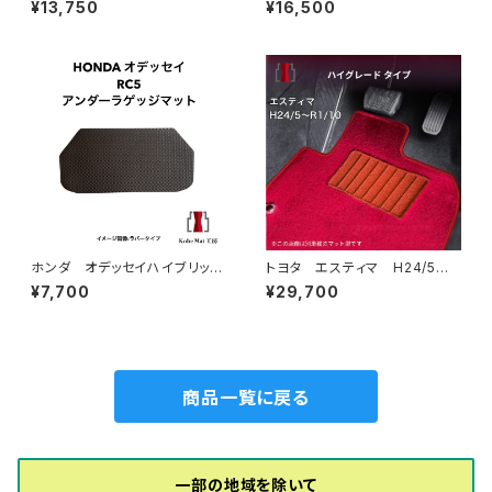
¥13,750
¥16,500
ーマット スタンダードタイプ
系 フロアマット一式 カーマッ
ト 防水 ラバータイプ
ホンダ オデッセイハイブリッ
トヨタ エスティマ H24/5〜R
ド R5/12〜 RC5 アンダー
1/10（後期） 50系 フロアマッ
¥7,700
¥29,700
ラゲッジマット トランクマッ
ト一式 カーマット ハイグレー
ト カーマット 防水 ラバータ
ドタイプ
イプ rc5
商品一覧に戻る
一部の地域を除いて