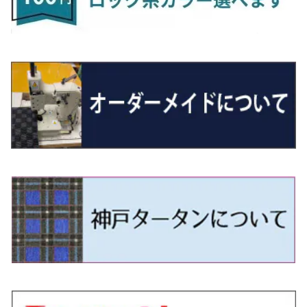
R5/6～ 40系
R8/6～ 16系
R2/11～ JG3・JG4
H22/12～R2/3 130系
H27/10～R4/7 20系5人乗
R4/5～ B6AW
R4/5~ XEAM10X・YEAM15X
H27/1～ HB36/37/97S
H28/6～R3/9 LA700V
H29/12～R7/10 MN71S
H25/1～ GG/GN系 5人乗
R7/9~ JG5
H20/9～H29/1 5NC系
H30/6～
ヴォクシー
ＵＸ
シーマ
ディアスワゴン
キャロルエコ
ハイゼット・カーゴ
ジムニー
エクリプスクロス/エクリプスクロスPHEV
N-VAN
トゥアレグ
Ｅクラス
R01/8～R4/7 20系6人乗
R7/10～ MND1S
H25/1～ GN0W 7人乗
H29/1～ 5NC/5ND系
H26/1～R4/1 80系
H30/11～
H13/1～R4/8 F50・Y51
H21/9～R2/4 S300系
H24/11～H27/1 HB35S
H16/12～ S300/S700系
H3/6～ JA/JB系
H30/3～ GK/GL系
H30/7～ JJ1・JJ2
H15/9～H30/4 7L/7P系
H28/7～
エスクァイア
シルビア
トレジア
スクラム
ハイゼット・トラック
ジムニーノマド
タウンボックス
N-VAN e:
パサート
ＧＬＡクラス
H29/12～R4/7 20系7人乗
R4/1～ 90系
H26/10～R3/12 80系
H3/1～H11/1 S13・S14
H22/11～H28/3 120系
H17/9～ DG64/DG17
H11/1～ S200/S500系
R7/4～ JC74W
H26/2～ DS17/64W
R6/10~ JJ3
H23/5～H27/7 3CCAX
H26/5～R2/6
エスティマ
シルフィ
フォレスター
スクラムトラック
ブーン
ジムニーワイド/ジムニーシエラ
ディグニティ
N‐WGN/N‐WGNカスタム
ザ・ビートル
ＧＬＥクラス
R4/11～ 10系
H11/1～H14/11 S15
H27/7～ 3CC/3CD系
H18/1～H24/5（前期）
H24/12～R3/10 TB17
H14/2～ SG/SH/SJ/SK系
H25/9～ DG16T
H28/4～R5/12 M700系
H10/1～H14/1 JB33/43W
H24/7～H29/1 BHGY51
H25/11～ JH1・JH2・JH3・JH4
H24/4～R3/4 16C系
R1/6～
エスティマ・ハイブリッド
ジューク
プレオ
デミオ
ミラ
スイフト/スイフトスポーツ
デリカＤ：２
S660
ポロ
Ｓクラス
H24/5～R1/10（後期）
H14/1～ JB43/74W
H18/6～H24/5（前期）
H22/6～R2/6 F15
H22/4～H30/3 L275/285
H19/7～R1/7 DE/DJ系
H18/12～ L275/285
H22/9～ スイフト
H23/3～ MB系
H27/4～R3/12 JW5
H21/10～H30/3 6RC系
H25/10～R3/10
オーリス
スカイライン
プレオプラス
ビアンテ
ミラ・イース
スペーシア/スペーシアカスタム/スペーシアギア
デリカＤ：３
WR-V
Ｖクラス
H24/5～R1/10（後期）
H23/12～
H30/3～ AW系
H24/8～H30/3 180系
H13/6～H18/11 V35
H24/12～H29/5 LA300/310
H20/7～30/3 CC系
H23/9～ LA300系
H25/3～R5/11
H23/10～H31/4 BM20 7人乗
R6/3～ DG5
H27/4～
カムリ
スカイライン・クロスオーバー
レヴォーグ
ファミリア バン
ミラ・ココア
スペーシアベース
デリカＤ：５
ZR-V
H18/11～H26/4 V36
H29/5～ LA350/360
H30/12～R5/11
H23/10～H31/4 BM20 5人乗
H23/9～ 50/70系
H21/7～H28/6 J50
H26/6～ VM/VN系
H29/2～H30/6 後期 Y12系
H21/8～H30/3 L675/685
R4/8～ MK33V
H19/1～ CV系
R5/4～ RZ系
カローラ・アクシオ（セダン）
セドリック
レガシィB4
フレア
ミラ・トコット
ソリオ/ソリオバンディット
デリカミニ
アクティ バン/トラック
H26/2～ V37
R5/11～ MK54S・MK94S