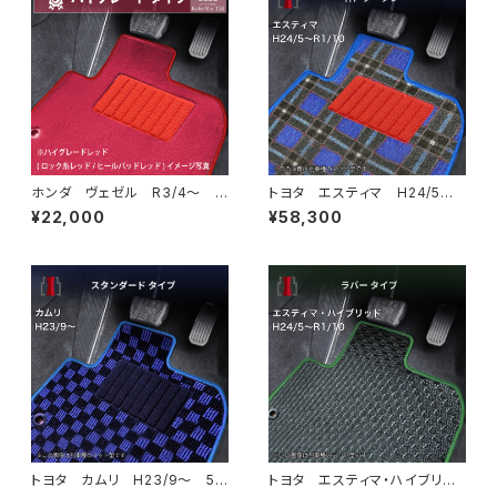
ホンダ ヴェゼル R3/4〜 R
トヨタ エスティマ H24/5〜R
V系 ラゲッジマット付 フロア
1/10（後期） 50系 フロアマッ
¥22,000
¥58,300
マット一式 トランクマット カ
ト一式 カーマット 神戸タータ
ーマット ハイグレードタイプ
ン 特別受注生産品
トヨタ カムリ H23/9〜 5
トヨタ エスティマ・ハイブリッ
0/70系 フロアマット一式 カ
ド H24/5〜R1/10（後期） 20