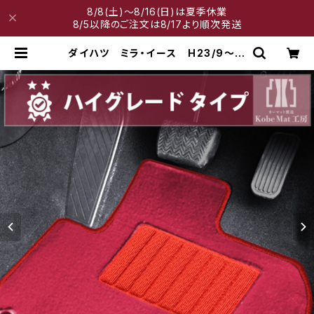
8/8(土)～8/16(日)は夏季休業
8/5以降のご注文は8/17より順次発送
ダイハツ ミラ・イース H23/9〜
LA300系 フロアマット一式 カー
マット ハイグレードタイプ | 神戸マ
ット工房