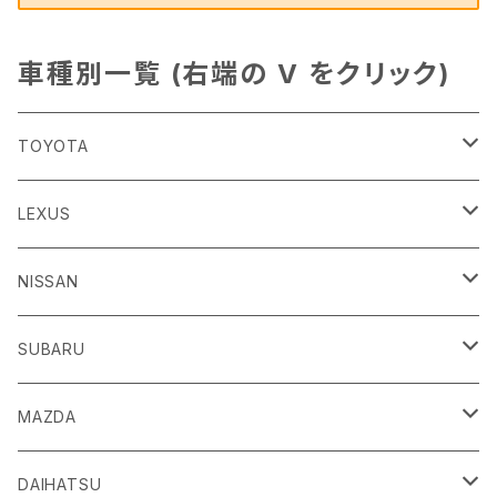
車種別一覧 (右端の V をクリック)
TOYOTA
86
LEXUS
H24/4～R3/8 ZN6
GR86
ＣＴ
NISSAN
R3/10～ ZN8
H23/1～R4/11
ｂＢ
ＥＳ
ＡＤ
SUBARU
H17/12～H28/8 20系
H30/10～
H18/12～ Y12
ｂZ４X
ＧＳ
ＧＴ－Ｒ
ＢＲＺ
MAZDA
R4/5~ XEAM10/11/15・YEAM15
H24/1～R2/7
H19/12～ R35
H24/3～R3/8 ZC6
Ｃ-ＨＲ
ＨＳ
ＮＴ１００クリッパートラック
ＷＲＸ Ｓ４/ＳＴＩ
ＣＸ－３
DAIHATSU