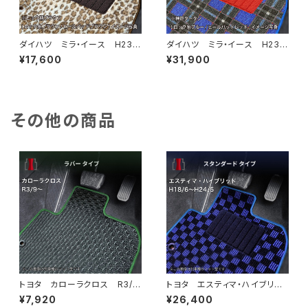
ダイハツ ミラ・イース H23/
ダイハツ ミラ・イース H23/
9〜 LA300系 フロアマット
9〜 LA300系 フロアマット
¥17,600
¥31,900
一式 カーマット スペシャルタ
一式 カーマット 神戸タータ
イプ
ン 特別受注生産品
その他の商品
トヨタ カローラクロス R3/
トヨタ エスティマ・ハイブリッ
9〜 10系 フロアマット一
ド H18/6〜H24/5（前期） 2
¥7,920
¥26,400
式 カーマット 防水 ラバー
0系 フロアマット一式 カーマ