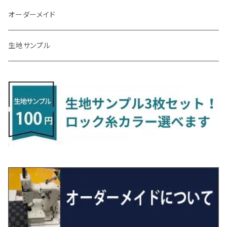
R3/7～ MXPK系
H24/4～R4/1 S3系
H29/9～R5/10 JF3/4
H30/10～
H23/9～H30/4 270系
H29/10～
H24/6～ E26 3人乗
H24/2～H26/9 S200系
R1/8～ GJ系
H14/6～ L880/LA400K
H28/2～ FF21S
H25/6～H31/3 ｅｋカスタム
H24/7～H29/8 JF1/2
H25/4～R3/4 AU系
H24/4～R1/6
MINIクロスオーバー
アリオン
ＬＸ
キューブ
シフォン
ＭＸ－３０
タフト
エスクード
ekクロスEV
NBOXスラッシュ
シャラン
Ｃクラス
ラグマット
オーダーメイド
R4/1～ S7系
R5/10～ JF5/6
H24/6～ E26 5・6人乗
H26/9～ S500系
H31/3～ ｅｋクロス
R3/6～ CDD系
H23/10～R3/3 260系
H27/9～R3/10 URJ201W
H14/10～R2/3 Z11・Z12
H28/12～R1/7 LA600/610
R2/10～ DREJ3P
R2/6～ LA900/910S
H17/5～H27/10 TA/TD系
R4/6～ B5AW
H26/12～R2/2 JF1/2
H23/2～ 7N系
H26/7～R4/2
ラグマットセカンド（L）
アルファード/ヴェルファイアＨＶ
ＮＸ
キックス
ジャスティ
アクセラ/アクセラ・スポーツ
タント
エブリィ
アイミーブ
NBOXジョイ
Tクロス
ＣＬＡクラス
生地サンプル
H24/6〜 E26 9人乗
R4/1～ ゴルフGTI/R
R4/1～ VJA310W
R3/1～ EVモデル
H27/10～ YD/YE系
H28/3～R3/6
ラグマットサード（M）
H20/5～H27/1 20系
H26/7～R3/7 10系
H20/10～H24/8 H59A
H28/11～ M900系
H21/6～R1/5 BL/BM系
H25/10～R1/7 LA600/610S
H17/9～ DA64/DA17
H22/4～R3/2 HA/HD系
R6/9～ JF5/6
R1/11～ C1DKR
H25/7～31/8
ウィッシュ
ＲＣ
グロリア
ステラ
アテンザセダン/アテンザワゴン
トール
キャリイトラック
アウトランダー
N-ONE
Tロック
ＣＬＡクラスシューティングブレーク
H16/4～28/1 １T系 トゥラン
ラグマットミニ（S）
H27/1～R5/6 30系
R3/11～ 20系
R2/6~R8/6 15系(e-POWER)
R1/7～ LA650/660
H24/4～29/10 20系
H26/10～
H11/6～H16/10 Y34
H23/5～ LA100系
H24/11～R1/8 GJ系
H28/11～ M900系
H13/9～ DA系
H24/10～R2/12 GF系
H24/11～R2/3 JG1・JG2
R2/7～ A1D系
H27/6～R1/8
ヴィッツ
ＲＸ
サクラ
ソルテラ
キャロル
ハイゼット・キャディー
クロスビー(XBEE)
アウトランダーＰＨＥＶ
N-ONE e:
ティグアン
ＣＬＳクラス
R5/6～ 40系
R8/6～ 16系
R2/11～ JG3・JG4
H22/12～R2/3 130系
H27/10～R4/7 20系5人乗
R4/5～ B6AW
R4/5~ XEAM10X・YEAM15X
H27/1～ HB36/37/97S
H28/6～R3/9 LA700V
H29/12～R7/10 MN71S
H25/1～ GG/GN系 5人乗
R7/9~ JG5
H20/9～H29/1 5NC系
H30/6～
ヴォクシー
ＵＸ
シーマ
ディアスワゴン
キャロルエコ
ハイゼット・カーゴ
ジムニー
エクリプスクロス/エクリプスクロスPHEV
N-VAN
トゥアレグ
Ｅクラス
R01/8～R4/7 20系6人乗
R7/10～ MND1S
H25/1～ GN0W 7人乗
H29/1～ 5NC/5ND系
H26/1～R4/1 80系
H30/11～
H13/1～R4/8 F50・Y51
H21/9～R2/4 S300系
H24/11～H27/1 HB35S
H16/12～ S300/S700系
H3/6～ JA/JB系
H30/3～ GK/GL系
H30/7～ JJ1・JJ2
H15/9～H30/4 7L/7P系
H28/7～
エスクァイア
シルビア
トレジア
スクラム
ハイゼット・トラック
ジムニーノマド
タウンボックス
N-VAN e:
パサート
ＧＬＡクラス
H29/12～R4/7 20系7人乗
R4/1～ 90系
H26/10～R3/12 80系
H3/1～H11/1 S13・S14
H22/11～H28/3 120系
H17/9～ DG64/DG17
H11/1～ S200/S500系
R7/4～ JC74W
H26/2～ DS17/64W
R6/10~ JJ3
H23/5～H27/7 3CCAX
H26/5～R2/6
エスティマ
シルフィ
フォレスター
スクラムトラック
ブーン
ジムニーワイド/ジムニーシエラ
ディグニティ
N‐WGN/N‐WGNカスタム
ザ・ビートル
ＧＬＥクラス
R4/11～ 10系
H11/1～H14/11 S15
H27/7～ 3CC/3CD系