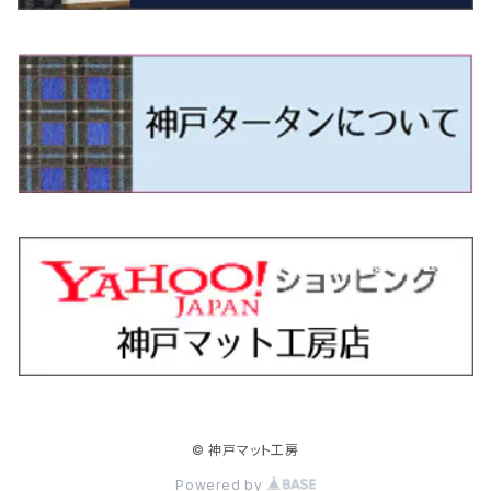
H18/1～H24/5（前期）
H24/12～R3/10 TB17
H14/2～ SG/SH/SJ/SK系
H25/9～ DG16T
H28/4～R5/12 M700系
H10/1～H14/1 JB33/43W
H24/7～H29/1 BHGY51
H25/11～ JH1・JH2・JH3・JH4
H24/4～R3/4 16C系
R1/6～
エスティマ・ハイブリッド
ジューク
プレオ
デミオ
ミラ
スイフト/スイフトスポーツ
デリカＤ：２
S660
ポロ
Ｓクラス
H24/5～R1/10（後期）
H14/1～ JB43/74W
H18/6～H24/5（前期）
H22/6～R2/6 F15
H22/4～H30/3 L275/285
H19/7～R1/7 DE/DJ系
H18/12～ L275/285
H22/9～ スイフト
H23/3～ MB系
H27/4～R3/12 JW5
H21/10～H30/3 6RC系
H25/10～R3/10
オーリス
スカイライン
プレオプラス
ビアンテ
ミラ・イース
スペーシア/スペーシアカスタム/スペーシアギア
デリカＤ：３
WR-V
Ｖクラス
H24/5～R1/10（後期）
H23/12～
H30/3～ AW系
H24/8～H30/3 180系
H13/6～H18/11 V35
H24/12～H29/5 LA300/310
H20/7～30/3 CC系
H23/9～ LA300系
H25/3～R5/11
H23/10～H31/4 BM20 7人乗
R6/3～ DG5
H27/4～
カムリ
スカイライン・クロスオーバー
レヴォーグ
ファミリア バン
ミラ・ココア
スペーシアベース
デリカＤ：５
ZR-V
H18/11～H26/4 V36
H29/5～ LA350/360
H30/12～R5/11
H23/10～H31/4 BM20 5人乗
H23/9～ 50/70系
H21/7～H28/6 J50
H26/6～ VM/VN系
H29/2～H30/6 後期 Y12系
H21/8～H30/3 L675/685
R4/8～ MK33V
H19/1～ CV系
R5/4～ RZ系
カローラ・アクシオ（セダン）
セドリック
レガシィB4
フレア
ミラ・トコット
ソリオ/ソリオバンディット
デリカミニ
アクティ バン/トラック
H26/2～ V37
R5/11～ MK54S・MK94S
H30/6～ 160系
H24/5～ 160系
H11/6～H16/10 Y34
H15/6～R2/8 BN/BM/BL系
H24/10～ MJ系
H30/6～ LA550/560S
H23/1～H27/8 MA15S
R5/5～ B30系/BA系
H11/6～H30/7 バン HH5・HH6
カローラ・クロス
セレナ
レガシィアウトバック
フレアクロスオーバー
ムーヴ
ハスラー
パジェロ
アコード・アコードハイブリッド
H1/6～H11/6 Y30
H27/8～R2/12 MA26/36/46S
H21/12～R3/4 トラック
R3/9～ 10系
H22/11～H28/9 C26
H15/10～ BP/BR/BS/BT系
H26/1～ MS系
H26/12～R5/7 LA150/160S
H26/1～ MR系
H18/10～R1/8 7人乗ロング V90系
H25/6～R2/2 CR系
カローラ・スポーツ
ティアナ
レガシィツーリングワゴン
フレアワゴン
ムーヴキャンバス
バレーノ
パジェロ・ミニ
インサイト
R2/12～ MA27/37/47S
H28/8～R4/11 C27
R7/6～ LA850/860S
H18/10～R1/8 5人乗ショート V80系
R2/2～R5/1 CV3
H30/6～ 210系
H15/2～R2/7 J31/J32/L33
H15/6～H26/10 BP/BR系
H24/6～ MM系
H28/9～R4/7 LA800/810S
H28/3～R2/7 WB系
H6/12～H25/1 H50系
H11/11～R4/12 ZE1・ZE2・ZE4
カローラ・ツーリング
デイズ
レックス
プレマシー
メビウス
フロンクス
プラウディア
ヴェゼル
© 神戸マット工房
R4/11～ C28
R6/3～ CY2
R4/7～ LA850/860S
R1/10～ 210系
H25/6～H31/3 20系
R4/11～ A201F
H22/7～30/3 CW系
H25/4～R3/2 ZVW41N
R6/10～ WDB3S・WEB3S
H24/7～H29/1 Y51系
H25/12～R3/4 RU系
カローラ・フィールダー
デイズルークス
ボンゴバン
ロッキー
ランディ
ミニキャブ・バン
オデッセイ
Powered by