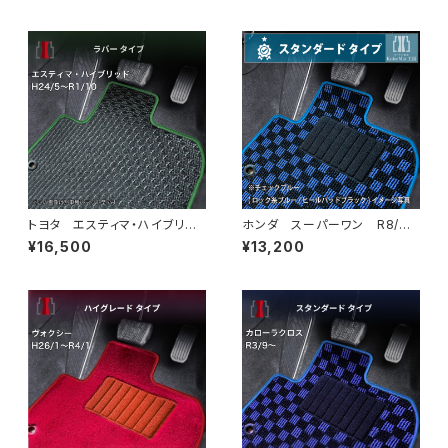
タイプ
ット スタンダードタイプ
トヨタ エスティマ・ハイブリッ
ホンダ スーパーワン R8/
ド H24/5〜R1/10（後期） 20
5〜 JG6 フロアマット一式
¥16,500
¥13,200
系 フロアマット一式 カーマッ
カーマット スタンダードタイプ
ト 防水 ラバータイプ
スーパーONE Super-ONE j
g6