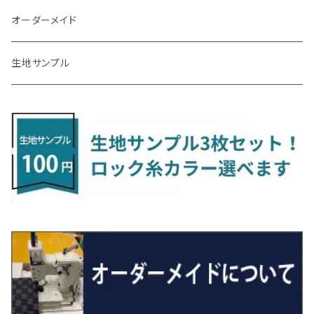
R3/7～ MXPK系
H24/4～R4/1 S3系
H29/9～R5/10 JF3/4
H30/10～
H23/9～H30/4 270系
H29/10～
H24/6～ E26 3人乗
H24/2～H26/9 S200系
R1/8～ GJ系
H14/6～ L880/LA400K
H28/2～ FF21S
H25/6～H31/3 ｅｋカスタム
H24/7～H29/8 JF1/2
H25/4～R3/4 AU系
H24/4～R1/6
MINIクロスオーバー
アリオン
ＬＸ
キューブ
シフォン
ＭＸ－３０
タフト
エスクード
ekクロスEV
NBOXスラッシュ
シャラン
Ｃクラス
ラグマット
オーダーメイド
R4/1～ S7系
R5/10～ JF5/6
H24/6～ E26 5・6人乗
H26/9～ S500系
H31/3～ ｅｋクロス
R3/6～ CDD系
H23/10～R3/3 260系
H27/9～R3/10 URJ201W
H14/10～R2/3 Z11・Z12
H28/12～R1/7 LA600/610
R2/10～ DREJ3P
R2/6～ LA900/910S
H17/5～H27/10 TA/TD系
R4/6～ B5AW
H26/12～R2/2 JF1/2
H23/2～ 7N系
H26/7～R4/2
ラグマットセカンド（L）
アルファード/ヴェルファイアＨＶ
ＮＸ
キックス
ジャスティ
アクセラ/アクセラ・スポーツ
タント
エブリィ
アイミーブ
NBOXジョイ
Tクロス
ＣＬＡクラス
生地サンプル
H24/6〜 E26 9人乗
R4/1～ ゴルフGTI/R
R4/1～ VJA310W
R3/1～ EVモデル
H27/10～ YD/YE系
H28/3～R3/6
ラグマットサード（M）
H20/5～H27/1 20系
H26/7～R3/7 10系
H20/10～H24/8 H59A
H28/11～ M900系
H21/6～R1/5 BL/BM系
H25/10～R1/7 LA600/610S
H17/9～ DA64/DA17
H22/4～R3/2 HA/HD系
R6/9～ JF5/6
R1/11～ C1DKR
H25/7～31/8
ウィッシュ
ＲＣ
グロリア
ステラ
アテンザセダン/アテンザワゴン
トール
キャリイトラック
アウトランダー
N-ONE
Tロック
ＣＬＡクラスシューティングブレーク
H16/4～28/1 １T系 トゥラン
ラグマットミニ（S）
H27/1～R5/6 30系
R3/11～ 20系
R2/6~R8/6 15系(e-POWER)
R1/7～ LA650/660
H24/4～29/10 20系
H26/10～
H11/6～H16/10 Y34
H23/5～ LA100系
H24/11～R1/8 GJ系
H28/11～ M900系
H13/9～ DA系
H24/10～R2/12 GF系
H24/11～R2/3 JG1・JG2
R2/7～ A1D系
H27/6～R1/8
ヴィッツ
ＲＸ
サクラ
ソルテラ
キャロル
ハイゼット・キャディー
クロスビー(XBEE)
アウトランダーＰＨＥＶ
N-ONE e:
ティグアン
ＣＬＳクラス
R5/6～ 40系
R8/6～ 16系
R2/11～ JG3・JG4
H22/12～R2/3 130系
H27/10～R4/7 20系5人乗
R4/5～ B6AW
R4/5~ XEAM10X・YEAM15X
H27/1～ HB36/37/97S
H28/6～R3/9 LA700V
H29/12～R7/10 MN71S
H25/1～ GG/GN系 5人乗
R7/9~ JG5
H20/9～H29/1 5NC系
H30/6～
ヴォクシー
ＵＸ
シーマ
ディアスワゴン
キャロルエコ
ハイゼット・カーゴ
ジムニー
エクリプスクロス/エクリプスクロスPHEV
N-VAN
トゥアレグ
Ｅクラス
R01/8～R4/7 20系6人乗
R7/10～ MND1S
H25/1～ GN0W 7人乗
H29/1～ 5NC/5ND系
H26/1～R4/1 80系
H30/11～
H13/1～R4/8 F50・Y51
H21/9～R2/4 S300系
H24/11～H27/1 HB35S
H16/12～ S300/S700系
H3/6～ JA/JB系
H30/3～ GK/GL系
H30/7～ JJ1・JJ2
H15/9～H30/4 7L/7P系
H28/7～
エスクァイア
シルビア
トレジア
スクラム
ハイゼット・トラック
ジムニーノマド
タウンボックス
N-VAN e:
パサート
ＧＬＡクラス
H29/12～R4/7 20系7人乗
R4/1～ 90系
H26/10～R3/12 80系
H3/1～H11/1 S13・S14
H22/11～H28/3 120系
H17/9～ DG64/DG17
H11/1～ S200/S500系
R7/4～ JC74W
H26/2～ DS17/64W
R6/10~ JJ3
H23/5～H27/7 3CCAX
H26/5～R2/6
エスティマ
シルフィ
フォレスター
スクラムトラック
ブーン
ジムニーワイド/ジムニーシエラ
ディグニティ
N‐WGN/N‐WGNカスタム
ザ・ビートル
ＧＬＥクラス
R4/11～ 10系
H11/1～H14/11 S15
H27/7～ 3CC/3CD系