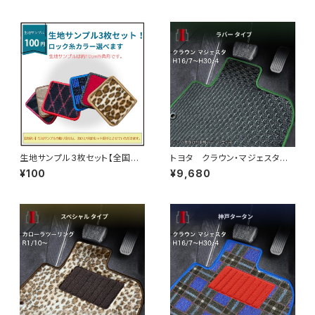
一式 カーマット 神戸タータ
神戸タータン 特別受注生産品
ン 特別受注生産品
生地サンプル3枚セット【全国一
トヨタ クラウン・マジェスタ
律送料無料】ネコポス便で発送
H16/7〜H30/4 180・200・2
¥100
¥9,680
10系 フロアマット一式 カー
マット 防水 ラバータイプ