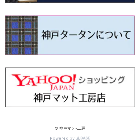
H18/1～H24/5（前期）
H24/12～R3/10 TB17
H14/2～ SG/SH/SJ/SK系
H25/9～ DG16T
H28/4～R5/12 M700系
H10/1～H14/1 JB33/43W
H24/7～H29/1 BHGY51
H25/11～ JH1・JH2・JH3・JH4
H24/4～R3/4 16C系
R1/6～
エスティマ・ハイブリッド
ジューク
プレオ
デミオ
ミラ
スイフト/スイフトスポーツ
デリカＤ：２
S660
ポロ
Ｓクラス
H24/5～R1/10（後期）
H14/1～ JB43/74W
H18/6～H24/5（前期）
H22/6～R2/6 F15
H22/4～H30/3 L275/285
H19/7～R1/7 DE/DJ系
H18/12～ L275/285
H22/9～ スイフト
H23/3～ MB系
H27/4～R3/12 JW5
H21/10～H30/3 6RC系
H25/10～R3/10
オーリス
スカイライン
プレオプラス
ビアンテ
ミラ・イース
スペーシア/スペーシアカスタム/スペーシアギア
デリカＤ：３
WR-V
Ｖクラス
H24/5～R1/10（後期）
H23/12～
H30/3～ AW系
H24/8～H30/3 180系
H13/6～H18/11 V35
H24/12～H29/5 LA300/310
H20/7～30/3 CC系
H23/9～ LA300系
H25/3～R5/11
H23/10～H31/4 BM20 7人乗
R6/3～ DG5
H27/4～
カムリ
スカイライン・クロスオーバー
レヴォーグ
ファミリア バン
ミラ・ココア
スペーシアベース
デリカＤ：５
ZR-V
H18/11～H26/4 V36
H29/5～ LA350/360
H30/12～R5/11
H23/10～H31/4 BM20 5人乗
H23/9～ 50/70系
H21/7～H28/6 J50
H26/6～ VM/VN系
H29/2～H30/6 後期 Y12系
H21/8～H30/3 L675/685
R4/8～ MK33V
H19/1～ CV系
R5/4～ RZ系
カローラ・アクシオ（セダン）
セドリック
レガシィB4
フレア
ミラ・トコット
ソリオ/ソリオバンディット
デリカミニ
アクティ バン/トラック
H26/2～ V37
R5/11～ MK54S・MK94S
H30/6～ 160系
H24/5～ 160系
H11/6～H16/10 Y34
H15/6～R2/8 BN/BM/BL系
H24/10～ MJ系
H30/6～ LA550/560S
H23/1～H27/8 MA15S
R5/5～ B30系/BA系
H11/6～H30/7 バン HH5・HH6
カローラ・クロス
セレナ
レガシィアウトバック
フレアクロスオーバー
ムーヴ
ハスラー
パジェロ
アコード・アコードハイブリッド
H1/6～H11/6 Y30
H27/8～R2/12 MA26/36/46S
H21/12～R3/4 トラック
R3/9～ 10系
H22/11～H28/9 C26
H15/10～ BP/BR/BS/BT系
H26/1～ MS系
H26/12～R5/7 LA150/160S
H26/1～ MR系
H18/10～R1/8 7人乗ロング V90系
H25/6～R2/2 CR系
カローラ・スポーツ
ティアナ
レガシィツーリングワゴン
フレアワゴン
ムーヴキャンバス
バレーノ
パジェロ・ミニ
インサイト
R2/12～ MA27/37/47S
H28/8～R4/11 C27
R7/6～ LA850/860S
H18/10～R1/8 5人乗ショート V80系
R2/2～R5/1 CV3
H30/6～ 210系
H15/2～R2/7 J31/J32/L33
H15/6～H26/10 BP/BR系
H24/6～ MM系
H28/9～R4/7 LA800/810S
H28/3～R2/7 WB系
H6/12～H25/1 H50系
H11/11～R4/12 ZE1・ZE2・ZE4
カローラ・ツーリング
デイズ
レックス
プレマシー
メビウス
フロンクス
プラウディア
ヴェゼル
© 神戸マット工房
R4/11～ C28
R6/3～ CY2
R4/7～ LA850/860S
R1/10～ 210系
H25/6～H31/3 20系
R4/11～ A201F
H22/7～30/3 CW系
H25/4～R3/2 ZVW41N
R6/10～ WDB3S・WEB3S
H24/7～H29/1 Y51系
H25/12～R3/4 RU系
カローラ・フィールダー
デイズルークス
ボンゴバン
ロッキー
ランディ
ミニキャブ・バン
オデッセイ
Powered by