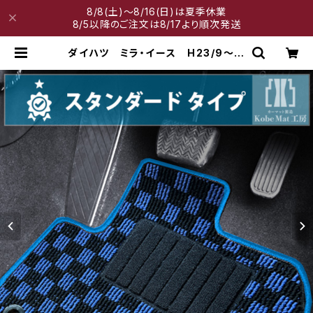
8/8(土)～8/16(日)は夏季休業
8/5以降のご注文は8/17より順次発送
ダイハツ ミラ・イース H23/9〜
LA300系 フロアマット一式 カー
マット スタンダードタイプ | 神戸マ
ット工房