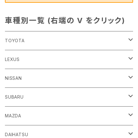
車種別一覧 (右端の V をクリック)
TOYOTA
86
LEXUS
H24/4～R3/8 ZN6
GR86
ＣＴ
NISSAN
R3/10～ ZN8
H23/1～R4/11
ｂＢ
ＥＳ
ＡＤ
SUBARU
H17/12～H28/8 20系
H30/10～
H18/12～ Y12
ｂZ４X
ＧＳ
ＧＴ－Ｒ
ＢＲＺ
MAZDA
R4/5~ XEAM10/11/15・YEAM15
H24/1～R2/7
H19/12～ R35
H24/3～R3/8 ZC6
Ｃ-ＨＲ
ＨＳ
ＮＴ１００クリッパートラック
ＷＲＸ Ｓ４/ＳＴＩ
ＣＸ－３
DAIHATSU