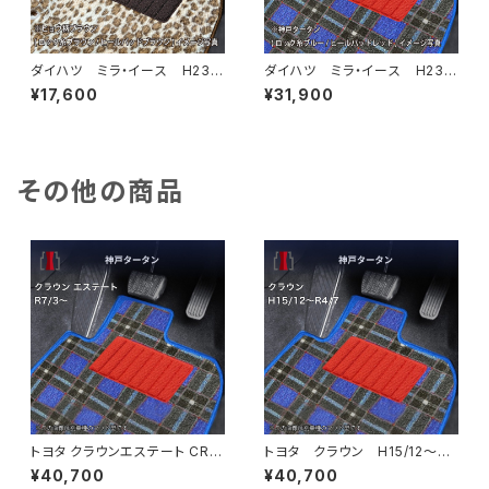
ダイハツ ミラ・イース H23/
ダイハツ ミラ・イース H23/
9〜 LA300系 フロアマット
9〜 LA300系 フロアマット
¥17,600
¥31,900
一式 カーマット スペシャルタ
一式 カーマット 神戸タータ
イプ
ン 特別受注生産品
その他の商品
トヨタ クラウンエステート CRO
トヨタ クラウン H15/12〜R
WN_ESTATE R7/3〜 AZSH3
4/7 180・200・210・220系
¥40,700
¥40,700
8W・AZSH39W フロアマット
フロアマット一式 カーマット