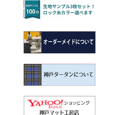
H22/4～R3/2 HA/HD系
アウトランダー
H16/4～28/1 １T系 トゥラン
ラグマットミニ（S）
H27/1～R5/6 30系
R3/11～ 20系
R2/6~R8/6 15系(e-POWER)
R1/7～ LA650/660
H24/4～29/10 20系
H26/10～
H11/6～H16/10 Y34
H23/5～ LA100系
H24/11～R1/8 GJ系
H28/11～ M900系
H13/9～ DA系
H24/11～R2/3 JG1・JG2
R2/7～ A1D系
H27/6～R1/8
ヴィッツ
ＲＸ
サクラ
ソルテラ
キャロル
ハイゼット・キャディー
クロスビー(XBEE)
N-ONE e:
ティグアン
ＣＬＳクラス
H24/10～R2/12 GF系
アウトランダーＰＨＥＶ
R5/6～ 40系
R8/6～ 16系
R2/11～ JG3・JG4
H22/12～R2/3 130系
H27/10～R4/7 20系5人乗
R4/5～ B6AW
R4/5~ XEAM10X・YEAM15X
H27/1～ HB36/37/97S
H28/6～R3/9 LA700V
H29/12～R7/10 MN71S
R7/9~ JG5
H20/9～H29/1 5NC系
H30/6～
ヴォクシー
ＵＸ
シーマ
ディアスワゴン
キャロルエコ
ハイゼット・カーゴ
ジムニー
N-VAN
トゥアレグ
Ｅクラス
H25/1～ GG/GN系 5人乗
エクリプスクロス/エクリプスクロスPH
R01/8～R4/7 20系6人乗
R7/10～ MND1S
H29/1～ 5NC/5ND系
EV
H26/1～R4/1 80系
H30/11～
H13/1～R4/8 F50・Y51
H21/9～R2/4 S300系
H24/11～H27/1 HB35S
H16/12～ S300/S700系
H3/6～ JA/JB系
H30/7～ JJ1・JJ2
H15/9～H30/4 7L/7P系
H28/7～
エスクァイア
シルビア
トレジア
スクラム
ハイゼット・トラック
ジムニーノマド
N-VAN e:
パサート
ＧＬＡクラス
H25/1～ GN0W 7人乗
H29/12～R4/7 20系7人乗
H30/3～ GK/GL系
R4/1～ 90系
タウンボックス
H26/10～R3/12 80系
H3/1～H11/1 S13・S14
H22/11～H28/3 120系
H17/9～ DG64/DG17
H11/1～ S200/S500系
R7/4～ JC74W
R6/10~ JJ3
H23/5～H27/7 3CCAX
H26/5～R2/6
エスティマ
シルフィ
フォレスター
スクラムトラック
ブーン
ジムニーワイド/ジムニーシエラ
N‐WGN/N‐WGNカスタム
ザ・ビートル
ＧＬＥクラス
R4/11～ 10系
H26/2～ DS17/64W
H11/1～H14/11 S15
H27/7～ 3CC/3CD系
ディグニティ
H18/1～H24/5（前期）
H24/12～R3/10 TB17
H14/2～ SG/SH/SJ/SK系
H25/9～ DG16T
H28/4～R5/12 M700系
H10/1～H14/1 JB33/43W
H25/11～ JH1・JH2・JH3・JH4
H24/4～R3/4 16C系
R1/6～
エスティマ・ハイブリッド
ジューク
プレオ
デミオ
ミラ
スイフト/スイフトスポーツ
S660
ポロ
Ｓクラス
H24/7～H29/1 BHGY51
H24/5～R1/10（後期）
H14/1～ JB43/74W
デリカＤ：２
H18/6～H24/5（前期）
H22/6～R2/6 F15
H22/4～H30/3 L275/285
H19/7～R1/7 DE/DJ系
H18/12～ L275/285
H22/9～ スイフト
H27/4～R3/12 JW5
H21/10～H30/3 6RC系
H25/10～R3/10
オーリス
スカイライン
プレオプラス
ビアンテ
ミラ・イース
スペーシア/スペーシアカスタム/スペー
WR-V
Ｖクラス
シアギア
H23/3～ MB系
H24/5～R1/10（後期）
H23/12～
H30/3～ AW系
デリカＤ：３
H24/8～H30/3 180系
H13/6～H18/11 V35
H24/12～H29/5 LA300/310
H20/7～30/3 CC系
H23/9～ LA300系
R6/3～ DG5
H27/4～
カムリ
スカイライン・クロスオーバー
レヴォーグ
ファミリア バン
ミラ・ココア
ZR-V
H25/3～R5/11
スペーシアベース