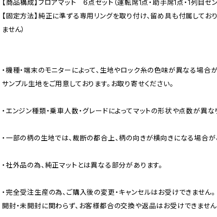
【商品構成】フロアマット 6点セット（運転席1点・助手席1点・1列目セン
【固定方法】純正に準ずる専用リングを取り付け、留め具も付属してお
ません）
・機種・端末のモニターによって、生地やロック糸の色味が異なる場合が
サンプル生地をご用意しております。お取り寄せください。
・エンジン種類・乗車人数・グレードによってマットの形状や点数が異な
・一部の柄の生地では、裁断の都合上、柄の向きが横向きになる場合が
・社外品の為、純正マットとは異なる部分があります。
・完全受注生産の為、ご購入後の変更・キャンセルはお受けできません。
開封・未開封に関わらず、お客様都合の交換や返品はお受けできません