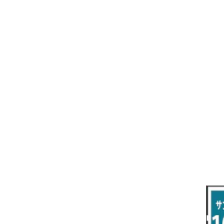
R7/10～ ZE2
R4/5～ RP6/7/8
H15/9～ 6・7人乗
H18/7~H26/5 7人乗 RN6/7/8/9
スープラ
バモス
H27/7～ 5人乗
H21/6~H24/4 5人乗 RN6/8
R1/5～ ＤＢ系
H11/6～H30/5 HM1・HM2
スペイド
バモス ホビオ
H24/4~H26/5 6人乗 RN6/7/8/9
H24/7～R2/12 140系
H15/4～Ｈ30/5 HM3・HM4
センチュリー
フィット/フィットハイブリッド
H9/4～R5/9 50/60系
H25/9～R2/2 GK/GP系
タウンエース・トラック
フリード/フリードハイブリッド
R2/2～ GR/GS系
H20/2～ 400系
H23/10～H28/9 GB3/4・GP3
タウンエース・バン
フリードスパイク/フリードスパイクHV
H28/9～R6/6 GB5/6/7/8
H20/2～ 400系
H22/7～H28/9 GB3/4
タンク
フリード+（プラス）/+ハイブリッド
R6/6～ 5人乗 GT2/4/6/8
H28/11～R2/9 M900A・M910A
H28/9～R6/6 GB5/6/7/8
ノア
プレリュード