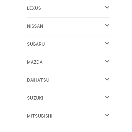
86
LEXUS
H24/4～R3/8 ZN6
GR86
ＣＴ
NISSAN
R3/10～ ZN8
H23/1～R4/11
ｂＢ
ＥＳ
ＡＤ
SUBARU
H17/12～H28/8 20系
H30/10～
H18/12～ Y12
ｂZ４X
ＧＳ
ＧＴ－Ｒ
ＢＲＺ
MAZDA
R4/5~ XEAM10/11/15・YEAM15
H24/1～R2/7
H19/12～ R35
H24/3～R3/8 ZC6
Ｃ-ＨＲ
ＨＳ
ＮＴ１００クリッパートラック
ＷＲＸ Ｓ４/ＳＴＩ
ＣＸ－３
DAIHATSU
R3/8～ ZD8
H28/12~ 10/50系
H21/7～H30/3
H25/12～ DR16T
H26/8～R3/3 VA系
H27/2～ DK系
ＦＪクルーザー
ＩＳ
ＮV１００クリッパーバン/リオ
ＸＶ/ＸＶハイブリット
ＣＸ－５
アトレー
SUZUKI
H22/12～H30/1 GSJ15W
H25/5～
H25/12～H27/3 DR64
H25/6～H29/4 GPE
H24/2～H29/2 KE系
H17/5～ S300/S700系
ＩＱ（アイキュー）
ＬＢＸ
アリア
インプレッサ /G4/スポーツ
ＣＸ－８
アルティス
eビターラ
MITSUBISHI
H27/3～ DR17
H24/10～R5/4 GP/GT（XV)
H29/2～R8/5 KF系