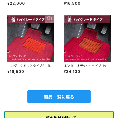
V系 ラゲッジマット付 フロア
ブリッド H28/9〜R6/6 GB
¥22,000
¥16,500
マット一式 トランクマット カ
5/6/7/8 6人/7人乗 フロア
ーマット ハイグレードタイプ
マット一式 カーマット 防水
ラバータイプ
ホンダ シビック タイプR R4/
ホンダ オデッセイハイブリッ
9〜 FL5 フロアマット一式
ド R5/12～ RC5 フロアマ
¥16,500
¥34,100
カーマット ハイグレードタイプ
ット一式 カーマット ハイグレ
ードタイプ
商品一覧に戻る
一部の地域を除いて