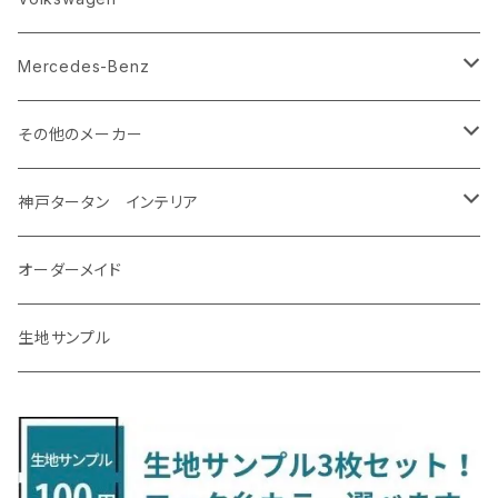
R5/4～ GU系
H12/5～H28/8 20/30系
R5/12〜 4人乗 TAWH15W
H25/12～R4/7 T32
H27/4～H30/3 YAM
R4/9～ KH系
H27/9～R5/6 LA250/260S
H26/12～R3/12 HA36
H26/2～ B11A/B30系/BA系
H23/12～28/8 RM1/4
アイシス
ＬＳ４６０
エルグランド
クロストレック
ＭＡＺＤＡ２
グランマックスカーゴ
アルトラパン/アルトラパンショコラ
ｅｋスペースカスタム/ｅｋクロススペース
CR-Z
アップ
Mercedes-Benz
H31/4～R7/12 50系
R6/5～ 6人乗 TAWH15W
R4/7～ T33
R3/12～ HA37/97S
H30/8～R4/12 RW1/2・RT5/6 5人乗り
H24/6～H29/12 10系
H18/9～H29/10
H22/8～R8/7 E52
R4/9～ GU系
R1/9～ DJ系
R2/9～ S403/413V
H20/11～ HE22/33S
H26/2～ B11A/B30系
H22/2～29/1 ZF1・ZF2
H24/10～R3/3 AA系
アクア
ＬＳ６００ｈ
オーラ
サンバーバン/ディアス
ＭＡＺＤＡ３
グランマックストラック
アルトラパンLC
ｅｋワゴン
NBOX/NBOXカスタム
アルテオン
Ａクラス
その他のメーカー
R7/12～ 60系
R8/2～ RS5/6
R8/7～ E53
H23/12～R3/7 NHP10
H19/5～H29/10
R3/8～ E13
H11/2～H24/2 TV系
R1/5～ BP系
R2/9～ S403/413P
R4/6～ HE33S
H25/6～ B11W/B30系
H23/12～H29/9 JF1/2
H29/10～ ３HD系
H24/11～30/10
アベンシス
ＬＳ５００/ＬＳ５００ｈ
ＮＶ３５０キャラバン
サンバートラック
ＭＡＺＤＡ６
コペン
イグニス
ｅｋカスタム/ｅｋクロス
NBOXプラス/NBOXプラスカスタム
ゴルフ
Ｂクラス
MINI
神戸タータン インテリア
R3/7～ MXPK系
H24/4～R4/1 S3系
H29/9～R5/10 JF3/4
H30/10～
H23/9～H30/4 270系
H29/10～
H24/6～ E26 3人乗
H24/2～H26/9 S200系
R1/8～ GJ系
H14/6～ L880/LA400K
H28/2～ FF21S
H25/6～H31/3 ｅｋカスタム
H24/7～H29/8 JF1/2
H25/4～R3/4 AU系
H24/4～R1/6
MINIクロスオーバー
アリオン
ＬＸ
キューブ
シフォン
ＭＸ－３０
タフト
エスクード
ekクロスEV
NBOXスラッシュ
シャラン
Ｃクラス
ラグマット
オーダーメイド
R4/1～ S7系
R5/10～ JF5/6
H24/6～ E26 5・6人乗
H26/9～ S500系
H31/3～ ｅｋクロス
R3/6～ CDD系
H23/10～R3/3 260系
H27/9～R3/10 URJ201W
H14/10～R2/3 Z11・Z12
H28/12～R1/7 LA600/610
R2/10～ DREJ3P
R2/6～ LA900/910S
H17/5～H27/10 TA/TD系
R4/6～ B5AW
H26/12～R2/2 JF1/2
H23/2～ 7N系
H26/7～R4/2
ラグマットセカンド（L）
アルファード/ヴェルファイアＨＶ
ＮＸ
キックス
ジャスティ
アクセラ/アクセラ・スポーツ
タント
エブリィ
アイミーブ
NBOXジョイ
Tクロス
ＣＬＡクラス
生地サンプル
H24/6〜 E26 9人乗
R4/1～ ゴルフGTI/R
R4/1～ VJA310W
R3/1～ EVモデル
H27/10～ YD/YE系
H28/3～R3/6
ラグマットサード（M）
H20/5～H27/1 20系
H26/7～R3/7 10系
H20/10～H24/8 H59A
H28/11～ M900系
H21/6～R1/5 BL/BM系
H25/10～R1/7 LA600/610S
H17/9～ DA64/DA17
H22/4～R3/2 HA/HD系
R6/9～ JF5/6
R1/11～ C1DKR
H25/7～31/8
ウィッシュ
ＲＣ
グロリア
ステラ
アテンザセダン/アテンザワゴン
トール
キャリイトラック
アウトランダー
N-ONE
Tロック
ＣＬＡクラスシューティングブレーク
H16/4～28/1 １T系 トゥラン
ラグマットミニ（S）
H27/1～R5/6 30系
R3/11～ 20系
R2/6~R8/6 15系(e-POWER)
R1/7～ LA650/660
H24/4～29/10 20系
H26/10～
H11/6～H16/10 Y34
H23/5～ LA100系
H24/11～R1/8 GJ系
H28/11～ M900系
H13/9～ DA系
H24/10～R2/12 GF系
H24/11～R2/3 JG1・JG2
R2/7～ A1D系
H27/6～R1/8
ヴィッツ
ＲＸ
サクラ
ソルテラ
キャロル
ハイゼット・キャディー
クロスビー(XBEE)
アウトランダーＰＨＥＶ
N-ONE e:
ティグアン
ＣＬＳクラス