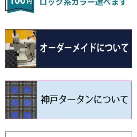
R5/6～ 40系
R8/6～ 16系
R2/11～ JG3・JG4
H22/12～R2/3 130系
H27/10～R4/7 20系5人乗
R4/5～ B6AW
R4/5~ XEAM10X・YEAM15X
H27/1～ HB36/37/97S
H28/6～R3/9 LA700V
H29/12～R7/10 MN71S
H25/1～ GG/GN系 5人乗
R7/9~ JG5
H20/9～H29/1 5NC系
H30/6～
ヴォクシー
ＵＸ
シーマ
ディアスワゴン
キャロルエコ
ハイゼット・カーゴ
ジムニー
エクリプスクロス/エクリプスクロスPHEV
N-VAN
トゥアレグ
Ｅクラス
R01/8～R4/7 20系6人乗
R7/10～ MND1S
H25/1～ GN0W 7人乗
H29/1～ 5NC/5ND系
H26/1～R4/1 80系
H30/11～
H13/1～R4/8 F50・Y51
H21/9～R2/4 S300系
H24/11～H27/1 HB35S
H16/12～ S300/S700系
H3/6～ JA/JB系
H30/3～ GK/GL系
H30/7～ JJ1・JJ2
H15/9～H30/4 7L/7P系
H28/7～
エスクァイア
シルビア
トレジア
スクラム
ハイゼット・トラック
ジムニーノマド
タウンボックス
N-VAN e:
パサート
ＧＬＡクラス
H29/12～R4/7 20系7人乗
R4/1～ 90系
H26/10～R3/12 80系
H3/1～H11/1 S13・S14
H22/11～H28/3 120系
H17/9～ DG64/DG17
H11/1～ S200/S500系
R7/4～ JC74W
H26/2～ DS17/64W
R6/10~ JJ3
H23/5～H27/7 3CCAX
H26/5～R2/6
エスティマ
シルフィ
フォレスター
スクラムトラック
ブーン
ジムニーワイド/ジムニーシエラ
ディグニティ
N‐WGN/N‐WGNカスタム
ザ・ビートル
ＧＬＥクラス
R4/11～ 10系
H11/1～H14/11 S15
H27/7～ 3CC/3CD系
H18/1～H24/5（前期）
H24/12～R3/10 TB17
H14/2～ SG/SH/SJ/SK系
H25/9～ DG16T
H28/4～R5/12 M700系
H10/1～H14/1 JB33/43W
H24/7～H29/1 BHGY51
H25/11～ JH1・JH2・JH3・JH4
H24/4～R3/4 16C系
R1/6～
エスティマ・ハイブリッド
ジューク
プレオ
デミオ
ミラ
スイフト/スイフトスポーツ
デリカＤ：２
S660
ポロ
Ｓクラス
H24/5～R1/10（後期）
H14/1～ JB43/74W
H18/6～H24/5（前期）
H22/6～R2/6 F15
H22/4～H30/3 L275/285
H19/7～R1/7 DE/DJ系
H18/12～ L275/285
H22/9～ スイフト
H23/3～ MB系
H27/4～R3/12 JW5
H21/10～H30/3 6RC系
H25/10～R3/10
オーリス
スカイライン
プレオプラス
ビアンテ
ミラ・イース
スペーシア/スペーシアカスタム/スペーシアギア
デリカＤ：３
WR-V
Ｖクラス
H24/5～R1/10（後期）
H23/12～
H30/3～ AW系
H24/8～H30/3 180系
H13/6～H18/11 V35
H24/12～H29/5 LA300/310
H20/7～30/3 CC系
H23/9～ LA300系
H25/3～R5/11
H23/10～H31/4 BM20 7人乗
R6/3～ DG5
H27/4～
カムリ
スカイライン・クロスオーバー
レヴォーグ
ファミリア バン
ミラ・ココア
スペーシアベース
デリカＤ：５
ZR-V
H18/11～H26/4 V36
H29/5～ LA350/360
H30/12～R5/11
H23/10～H31/4 BM20 5人乗
H23/9～ 50/70系
H21/7～H28/6 J50
H26/6～ VM/VN系
H29/2～H30/6 後期 Y12系
H21/8～H30/3 L675/685
R4/8～ MK33V
H19/1～ CV系
R5/4～ RZ系
カローラ・アクシオ（セダン）
セドリック
レガシィB4
フレア
ミラ・トコット
ソリオ/ソリオバンディット
デリカミニ
アクティ バン/トラック