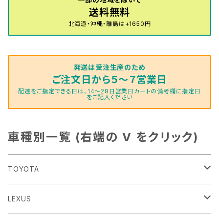
送料無料
北海道・沖縄・離島は+1650円
発送は受注生産のため
ご注文日から５～７営業日
配達をご指定できる日は、14～28日営業日カートの備考欄に指定日
をご記入ください
車種別一覧 (右端の V をクリック)
TOYOTA
86
LEXUS