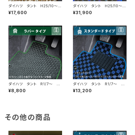
ダイハツ タント H25/10〜R
ダイハツ タント H25/10〜R
1/7 LA600/610S フロアマ
1/7 LA600/610S フロアマ
¥17,600
¥31,900
ット一式 カーマット スペシャ
ット一式 カーマット 神戸ター
ルタイプ
タン 特別受注生産品
ダイハツ タント R1/7〜 LA
ダイハツ タント R1/7〜 LA
650/660S フロアマット一
650/660S フロアマット一
¥8,800
¥13,200
式 カーマット 防水 ラバー
式 カーマット スタンダードタ
タイプ
イプ
その他の商品