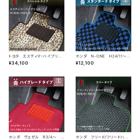
トヨタ エスティマ・ハイブリッ
ホンダ N-ONE H24/11〜R
ド H18/6〜H24/5（前期） 2
2/3 JG1・JG2 フロアマット
¥34,100
¥12,100
0系 フロアマット一式 カーマ
一式 カーマット スタンダード
ット スペシャルタイプ
タイプ
ホンダ ヴェゼル R3/4〜 R
ホンダ フリード/フリードハイ