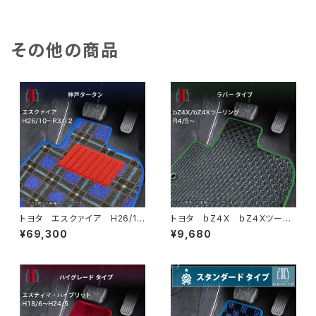
水 ラバータイプ
ンダードタイプ
その他の商品
トヨタ エスクァイア H26/1
トヨタ ｂZ４X ｂZ４Xツーリ
0〜R3/12 80系 フロアマッ
ング R4/5~ XEAM10・XEA
¥69,300
¥9,680
ト一式 カーマット 神戸タータ
M11・XEAM12・XEAM15・XEA
ン 特別受注生産品
M17・YEAM15 フロアマット一
式 カーマット 防水 ラバー
タイプ bz4x