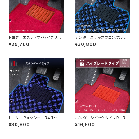
トヨタ エスティマ・ハイブリッ
ホンダ ステップワゴン/ステッ
ド H18/6〜H24/5（前期） 2
プワゴンスパーダ R4/5〜 R
¥29,700
¥30,800
0系 フロアマット一式 カーマ
P6/7/8 フロアマット一式 カ
ット ハイグレードタイプ
ーマット スタンダードタイプ
トヨタ ヴォクシー R4/1〜
ホンダ シビック タイプR R4/
90系 ラゲッジ・ステップマット
9〜 FL5 フロアマット一式
¥30,800
¥16,500
付 フロアマット一式 カーマッ
カーマット ハイグレードタイプ
ト スタンダードタイプ