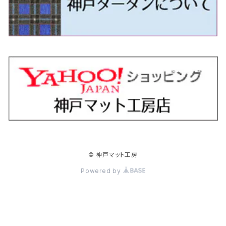
H24/5～R1/10（後期）
H23/12～
H30/3～ AW系
H24/8～H30/3 180系
H13/6～H18/11 V35
H24/12～H29/5 LA300/310
H20/7～30/3 CC系
H23/9～ LA300系
H25/3～R5/11
H23/10～H31/4 BM20 7人乗
R6/3～ DG5
H27/4～
カムリ
スカイライン・クロスオーバー
レヴォーグ
ファミリア バン
ミラ・ココア
スペーシアベース
デリカＤ：５
ZR-V
H18/11～H26/4 V36
H29/5～ LA350/360
H30/12～R5/11
H23/10～H31/4 BM20 5人乗
H23/9～ 50/70系
H21/7～H28/6 J50
H26/6～ VM/VN系
H29/2～H30/6 後期 Y12系
H21/8～H30/3 L675/685
R4/8～ MK33V
H19/1～ CV系
R5/4～ RZ系
カローラ・アクシオ（セダン）
セドリック
レガシィB4
フレア
ミラ・トコット
ソリオ/ソリオバンディット
デリカミニ
アクティ バン/トラック
H26/2～ V37
R5/11～ MK54S・MK94S
H30/6～ 160系
H24/5～ 160系
H11/6～H16/10 Y34
H15/6～R2/8 BN/BM/BL系
H24/10～ MJ系
H30/6～ LA550/560S
H23/1～H27/8 MA15S
R5/5～ B30系/BA系
H11/6～H30/7 バン HH5・HH6
カローラ・クロス
セレナ
レガシィアウトバック
フレアクロスオーバー
ムーヴ
ハスラー
パジェロ
アコード・アコードハイブリッド
H1/6～H11/6 Y30
H27/8～R2/12 MA26/36/46S
H21/12～R3/4 トラック
R3/9～ 10系
H22/11～H28/9 C26
H15/10～ BP/BR/BS/BT系
H26/1～ MS系
H26/12～R5/7 LA150/160S
H26/1～ MR系
H18/10～R1/8 7人乗ロング V90系
H25/6～R2/2 CR系
カローラ・スポーツ
ティアナ
レガシィツーリングワゴン
フレアワゴン
ムーヴキャンバス
バレーノ
パジェロ・ミニ
インサイト
R2/12～ MA27/37/47S
H28/8～R4/11 C27
R7/6～ LA850/860S
H18/10～R1/8 5人乗ショート V80系
R2/2～R5/1 CV3
H30/6～ 210系
H15/2～R2/7 J31/J32/L33
H15/6～H26/10 BP/BR系
H24/6～ MM系
H28/9～R4/7 LA800/810S
H28/3～R2/7 WB系
H6/12～H25/1 H50系
H11/11～R4/12 ZE1・ZE2・ZE4
カローラ・ツーリング
デイズ
レックス
プレマシー
メビウス
フロンクス
プラウディア
ヴェゼル
© 神戸マット工房
R4/11～ C28
R6/3～ CY2
R4/7～ LA850/860S
R1/10～ 210系
H25/6～H31/3 20系
R4/11～ A201F
H22/7～30/3 CW系
H25/4～R3/2 ZVW41N
R6/10～ WDB3S・WEB3S
H24/7～H29/1 Y51系
H25/12～R3/4 RU系
カローラ・フィールダー
デイズルークス
ボンゴバン
ロッキー
ランディ
ミニキャブ・バン
オデッセイ
Powered by
H31/3～ 40系
R3/4～ RV系
H24/5～ 160系
H26/2～R2/2 B21A
R2/9～ S400系
R1/11～ A200系
H28/12～R4/8 C27系
H26/2～ DS17/64V
H15/10～H20/10 RB1/2
クラウン
ノート
ボンゴブローニイバン
ワゴンＲ
ミニキャブ・トラック
オデッセイハイブリッド
R4/8～ 90系
H20/10～H25/11 RB3/4