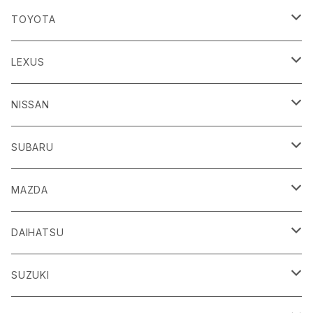
TOYOTA
86
LEXUS
H24/4～R3/8 ZN6
GR86
ＣＴ
NISSAN
R3/10～ ZN8
H23/1～R4/11
ｂＢ
ＥＳ
ＡＤ
SUBARU
H17/12～H28/8 20系
H30/10～
H18/12～ Y12
ｂZ４X
ＧＳ
ＧＴ－Ｒ
ＢＲＺ
MAZDA
R4/5~ XEAM10/11/15・YEAM15
H24/1～R2/7
H19/12～ R35
H24/3～R3/8 ZC6
Ｃ-ＨＲ
ＨＳ
ＮＴ１００クリッパートラック
ＷＲＸ Ｓ４/ＳＴＩ
ＣＸ－３
DAIHATSU
R3/8～ ZD8
H28/12~ 10/50系
H21/7～H30/3
H25/12～ DR16T
H26/8～R3/3 VA系
H27/2～ DK系
ＦＪクルーザー
ＩＳ
ＮV１００クリッパーバン/リオ
ＸＶ/ＸＶハイブリット
ＣＸ－５
アトレー
SUZUKI