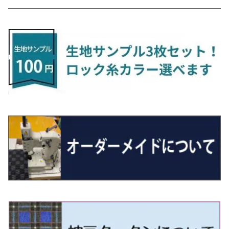
H24/6〜 E26 9人乗
R4/1～ ゴルフGTI/R
R4/1～ VJA310W
R3/1～ EVモデル
H27/10～ YD/YE系
H28/3～R3/6
ラグマットサード（M）
H20/5～H27/1 20系
H26/7～R3/7 10系
H20/10～H24/8 H59A
H28/11～ M900系
H21/6～R1/5 BL/BM系
H25/10～R1/7 LA600/610S
H17/9～ DA64/DA17
H22/4～R3/2 HA/HD系
R6/9～ JF5/6
R1/11～ C1DKR
H25/7～31/8
ウィッシュ
ＲＣ
グロリア
ステラ
アテンザセダン/アテンザワゴン
トール
キャリイトラック
アウトランダー
N-ONE
Tロック
ＣＬＡクラスシューティングブレーク
H16/4～28/1 １T系 トゥラン
ラグマットミニ（S）
H27/1～R5/6 30系
R3/11～ 20系
R2/6~R8/6 15系(e-POWER)
R1/7～ LA650/660
H24/4～29/10 20系
H26/10～
H11/6～H16/10 Y34
H23/5～ LA100系
H24/11～R1/8 GJ系
H28/11～ M900系
H13/9～ DA系
H24/10～R2/12 GF系
H24/11～R2/3 JG1・JG2
R2/7～ A1D系
H27/6～R1/8
ヴィッツ
ＲＸ
サクラ
ソルテラ
キャロル
ハイゼット・キャディー
クロスビー(XBEE)
アウトランダーＰＨＥＶ
N-ONE e:
ティグアン
ＣＬＳクラス
R5/6～ 40系
R8/6～ 16系
R2/11～ JG3・JG4
H22/12～R2/3 130系
H27/10～R4/7 20系5人乗
R4/5～ B6AW
R4/5~ XEAM10X・YEAM15X
H27/1～ HB36/37/97S
H28/6～R3/9 LA700V
H29/12～R7/10 MN71S
H25/1～ GG/GN系 5人乗
R7/9~ JG5
H20/9～H29/1 5NC系
H30/6～
ヴォクシー
ＵＸ
シーマ
ディアスワゴン
キャロルエコ
ハイゼット・カーゴ
ジムニー
エクリプスクロス/エクリプスクロスPHEV
N-VAN
トゥアレグ
Ｅクラス
R01/8～R4/7 20系6人乗
R7/10～ MND1S
H25/1～ GN0W 7人乗
H29/1～ 5NC/5ND系
H26/1～R4/1 80系
H30/11～
H13/1～R4/8 F50・Y51
H21/9～R2/4 S300系
H24/11～H27/1 HB35S
H16/12～ S300/S700系
H3/6～ JA/JB系
H30/3～ GK/GL系
H30/7～ JJ1・JJ2
H15/9～H30/4 7L/7P系
H28/7～
エスクァイア
シルビア
トレジア
スクラム
ハイゼット・トラック
ジムニーノマド
タウンボックス
N-VAN e:
パサート
ＧＬＡクラス
H29/12～R4/7 20系7人乗
R4/1～ 90系
H26/10～R3/12 80系
H3/1～H11/1 S13・S14
H22/11～H28/3 120系
H17/9～ DG64/DG17
H11/1～ S200/S500系
R7/4～ JC74W
H26/2～ DS17/64W
R6/10~ JJ3
H23/5～H27/7 3CCAX
H26/5～R2/6
エスティマ
シルフィ
フォレスター
スクラムトラック
ブーン
ジムニーワイド/ジムニーシエラ
ディグニティ
N‐WGN/N‐WGNカスタム
ザ・ビートル
ＧＬＥクラス
R4/11～ 10系
H11/1～H14/11 S15
H27/7～ 3CC/3CD系
H18/1～H24/5（前期）
H24/12～R3/10 TB17
H14/2～ SG/SH/SJ/SK系
H25/9～ DG16T
H28/4～R5/12 M700系
H10/1～H14/1 JB33/43W
H24/7～H29/1 BHGY51
H25/11～ JH1・JH2・JH3・JH4
H24/4～R3/4 16C系
R1/6～
エスティマ・ハイブリッド
ジューク
プレオ
デミオ
ミラ
スイフト/スイフトスポーツ
デリカＤ：２
S660
ポロ
Ｓクラス
H24/5～R1/10（後期）
H14/1～ JB43/74W
H18/6～H24/5（前期）
H22/6～R2/6 F15
H22/4～H30/3 L275/285
H19/7～R1/7 DE/DJ系
H18/12～ L275/285
H22/9～ スイフト
H23/3～ MB系
H27/4～R3/12 JW5
H21/10～H30/3 6RC系
H25/10～R3/10
オーリス
スカイライン
プレオプラス
ビアンテ
ミラ・イース
スペーシア/スペーシアカスタム/スペーシアギア
デリカＤ：３
WR-V
Ｖクラス