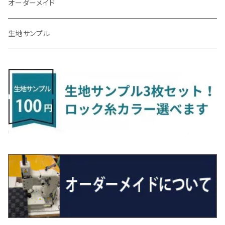
H23/9～H30/4 270系
H29/10～
H24/6～ E26 3人乗
H24/2～H26/9 S200系
R1/8～ GJ系
H14/6～ L880/LA400K
H28/2～ FF21S
H25/6～H31/3 ｅｋカスタム
H24/7～H29/8 JF1/2
H25/4～R3/4 AU系
H24/4～R1/6
MINIクロスオーバー
アリオン
ＬＸ
キューブ
シフォン
ＭＸ－３０
タフト
エスクード
ekクロスEV
NBOXスラッシュ
シャラン
Ｃクラス
ラグマット
オーダーメイド
R4/1～ S7系
R5/10～ JF5/6
H24/6～ E26 5・6人乗
H26/9～ S500系
H31/3～ ｅｋクロス
R3/6～ CDD系
H23/10～R3/3 260系
H27/9～R3/10 URJ201W
H14/10～R2/3 Z11・Z12
H28/12～R1/7 LA600/610
R2/10～ DREJ3P
R2/6～ LA900/910S
H17/5～H27/10 TA/TD系
R4/6～ B5AW
H26/12～R2/2 JF1/2
H23/2～ 7N系
H26/7～R4/2
ラグマットセカンド（L）
アルファード/ヴェルファイアＨＶ
ＮＸ
キックス
ジャスティ
アクセラ/アクセラ・スポーツ
タント
エブリィ
アイミーブ
NBOXジョイ
Tクロス
ＣＬＡクラス
生地サンプル
H24/6〜 E26 9人乗
R4/1～ ゴルフGTI/R
R4/1～ VJA310W
R3/1～ EVモデル
H27/10～ YD/YE系
H28/3～R3/6
ラグマットサード（M）
H20/5～H27/1 20系
H26/7～R3/7 10系
H20/10～H24/8 H59A
H28/11～ M900系
H21/6～R1/5 BL/BM系
H25/10～R1/7 LA600/610S
H17/9～ DA64/DA17
H22/4～R3/2 HA/HD系
R6/9～ JF5/6
R1/11～ C1DKR
H25/7～31/8
ウィッシュ
ＲＣ
グロリア
ステラ
アテンザセダン/アテンザワゴン
トール
キャリイトラック
アウトランダー
N-ONE
Tロック
ＣＬＡクラスシューティングブレーク
H16/4～28/1 １T系 トゥラン
ラグマットミニ（S）
H27/1～R5/6 30系
R3/11～ 20系
R2/6~R8/6 15系(e-POWER)
R1/7～ LA650/660
H24/4～29/10 20系
H26/10～
H11/6～H16/10 Y34
H23/5～ LA100系
H24/11～R1/8 GJ系
H28/11～ M900系
H13/9～ DA系
H24/10～R2/12 GF系
H24/11～R2/3 JG1・JG2
R2/7～ A1D系
H27/6～R1/8
ヴィッツ
ＲＸ
サクラ
ソルテラ
キャロル
ハイゼット・キャディー
クロスビー(XBEE)
アウトランダーＰＨＥＶ
N-ONE e:
ティグアン
ＣＬＳクラス
R5/6～ 40系
R8/6～ 16系
R2/11～ JG3・JG4
H22/12～R2/3 130系
H27/10～R4/7 20系5人乗
R4/5～ B6AW
R4/5~ XEAM10X・YEAM15X
H27/1～ HB36/37/97S
H28/6～R3/9 LA700V
H29/12～R7/10 MN71S
H25/1～ GG/GN系 5人乗
R7/9~ JG5
H20/9～H29/1 5NC系
H30/6～
ヴォクシー
ＵＸ
シーマ
ディアスワゴン
キャロルエコ
ハイゼット・カーゴ
ジムニー
エクリプスクロス/エクリプスクロスPHEV
N-VAN
トゥアレグ
Ｅクラス
R01/8～R4/7 20系6人乗
R7/10～ MND1S
H25/1～ GN0W 7人乗
H29/1～ 5NC/5ND系
H26/1～R4/1 80系
H30/11～
H13/1～R4/8 F50・Y51
H21/9～R2/4 S300系
H24/11～H27/1 HB35S
H16/12～ S300/S700系
H3/6～ JA/JB系
H30/3～ GK/GL系
H30/7～ JJ1・JJ2
H15/9～H30/4 7L/7P系
H28/7～
エスクァイア
シルビア
トレジア
スクラム
ハイゼット・トラック
ジムニーノマド
タウンボックス
N-VAN e:
パサート
ＧＬＡクラス
H29/12～R4/7 20系7人乗
R4/1～ 90系
H26/10～R3/12 80系
H3/1～H11/1 S13・S14
H22/11～H28/3 120系
H17/9～ DG64/DG17
H11/1～ S200/S500系
R7/4～ JC74W
H26/2～ DS17/64W
R6/10~ JJ3
H23/5～H27/7 3CCAX
H26/5～R2/6
エスティマ
シルフィ
フォレスター
スクラムトラック
ブーン
ジムニーワイド/ジムニーシエラ
ディグニティ
N‐WGN/N‐WGNカスタム
ザ・ビートル
ＧＬＥクラス
R4/11～ 10系
H11/1～H14/11 S15
H27/7～ 3CC/3CD系
H18/1～H24/5（前期）
H24/12～R3/10 TB17
H14/2～ SG/SH/SJ/SK系
H25/9～ DG16T
H28/4～R5/12 M700系
H10/1～H14/1 JB33/43W
H24/7～H29/1 BHGY51
H25/11～ JH1・JH2・JH3・JH4
H24/4～R3/4 16C系
R1/6～
エスティマ・ハイブリッド
ジューク
プレオ
デミオ
ミラ
スイフト/スイフトスポーツ
デリカＤ：２
S660
ポロ
Ｓクラス