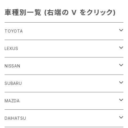
車種別一覧 (右端の V をクリック)
TOYOTA
86
LEXUS
H24/4～R3/8 ZN6
GR86
ＣＴ
NISSAN
R3/10～ ZN8
H23/1～R4/11
ｂＢ
ＥＳ
ＡＤ
SUBARU
H17/12～H28/8 20系
H30/10～
H18/12～ Y12
ｂZ４X
ＧＳ
ＧＴ－Ｒ
ＢＲＺ
MAZDA
R4/5~ XEAM10/11/15・YEAM15
H24/1～R2/7
H19/12～ R35
H24/3～R3/8 ZC6
Ｃ-ＨＲ
ＨＳ
ＮＴ１００クリッパートラック
ＷＲＸ Ｓ４/ＳＴＩ
ＣＸ－３
DAIHATSU