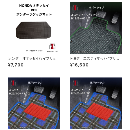
ホンダ オデッセイハイブリッ
トヨタ エスティマ・ハイブリッ
ド R5/12〜 RC5 アンダー
ド H18/6〜H24/5（前期） 2
¥7,700
¥16,500
ラゲッジマット トランクマッ
0系 フロアマット一式 カーマ
ト カーマット 防水 ラバータ
ット 防水 ラバータイプ
イプ rc5