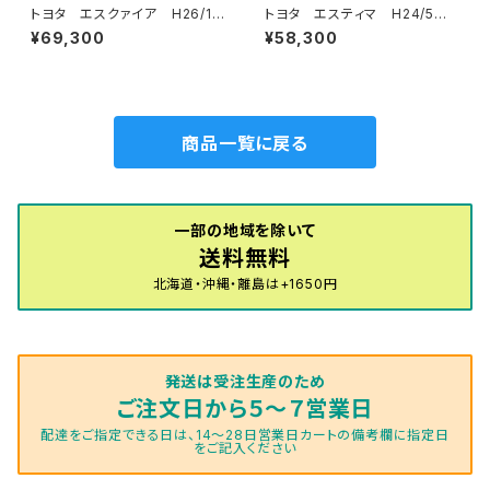
トヨタ エスクァイア H26/1
トヨタ エスティマ H24/5〜R
0〜R3/12 80系 フロアマッ
1/10（後期） 50系 フロアマッ
¥69,300
¥58,300
ト一式 カーマット 神戸タータ
ト一式 カーマット 神戸タータ
ン 特別受注生産品
ン 特別受注生産品
商品一覧に戻る
一部の地域を除いて
送料無料
北海道・沖縄・離島は+1650円
発送は受注生産のため
ご注文日から５～７営業日
配達をご指定できる日は、14～28日営業日カートの備考欄に指定日
をご記入ください