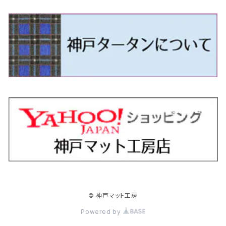
H24/5～R1/10（後期）
H14/1～ JB43/74W
H18/6～H24/5（前期）
H22/6～R2/6 F15
H22/4～H30/3 L275/285
H19/7～R1/7 DE/DJ系
H18/12～ L275/285
H22/9～ スイフト
H23/3～ MB系
H27/4～R3/12 JW5
H21/10～H30/3 6RC系
H25/10～R3/10
オーリス
スカイライン
プレオプラス
ビアンテ
ミラ・イース
スペーシア/スペーシアカスタム/スペーシアギア
デリカＤ：３
WR-V
Ｖクラス
H24/5～R1/10（後期）
H23/12～
H30/3～ AW系
H24/8～H30/3 180系
H13/6～H18/11 V35
H24/12～H29/5 LA300/310
H20/7～30/3 CC系
H23/9～ LA300系
H25/3～R5/11
H23/10～H31/4 BM20 7人乗
R6/3～ DG5
H27/4～
カムリ
スカイライン・クロスオーバー
レヴォーグ
ファミリア バン
ミラ・ココア
スペーシアベース
デリカＤ：５
ZR-V
H18/11～H26/4 V36
H29/5～ LA350/360
H30/12～R5/11
H23/10～H31/4 BM20 5人乗
H23/9～ 50/70系
H21/7～H28/6 J50
H26/6～ VM/VN系
H29/2～H30/6 後期 Y12系
H21/8～H30/3 L675/685
R4/8～ MK33V
H19/1～ CV系
R5/4～ RZ系
カローラ・アクシオ（セダン）
セドリック
レガシィB4
フレア
ミラ・トコット
ソリオ/ソリオバンディット
デリカミニ
アクティ バン/トラック
H26/2～ V37
R5/11～ MK54S・MK94S
H30/6～ 160系
H24/5～ 160系
H11/6～H16/10 Y34
H15/6～R2/8 BN/BM/BL系
H24/10～ MJ系
H30/6～ LA550/560S
H23/1～H27/8 MA15S
R5/5～ B30系/BA系
H11/6～H30/7 バン HH5・HH6
カローラ・クロス
セレナ
レガシィアウトバック
フレアクロスオーバー
ムーヴ
ハスラー
パジェロ
アコード・アコードハイブリッド
H1/6～H11/6 Y30
H27/8～R2/12 MA26/36/46S
H21/12～R3/4 トラック
R3/9～ 10系
H22/11～H28/9 C26
H15/10～ BP/BR/BS/BT系
H26/1～ MS系
H26/12～R5/7 LA150/160S
H26/1～ MR系
H18/10～R1/8 7人乗ロング V90系
H25/6～R2/2 CR系
カローラ・スポーツ
ティアナ
レガシィツーリングワゴン
フレアワゴン
ムーヴキャンバス
バレーノ
パジェロ・ミニ
インサイト
R2/12～ MA27/37/47S
H28/8～R4/11 C27
R7/6～ LA850/860S
H18/10～R1/8 5人乗ショート V80系
R2/2～R5/1 CV3
H30/6～ 210系
H15/2～R2/7 J31/J32/L33
H15/6～H26/10 BP/BR系
H24/6～ MM系
H28/9～R4/7 LA800/810S
H28/3～R2/7 WB系
H6/12～H25/1 H50系
H11/11～R4/12 ZE1・ZE2・ZE4
カローラ・ツーリング
デイズ
レックス
プレマシー
メビウス
フロンクス
プラウディア
ヴェゼル
© 神戸マット工房
R4/11～ C28
R6/3～ CY2
R4/7～ LA850/860S
R1/10～ 210系
H25/6～H31/3 20系
R4/11～ A201F
H22/7～30/3 CW系
H25/4～R3/2 ZVW41N
R6/10～ WDB3S・WEB3S
H24/7～H29/1 Y51系
H25/12～R3/4 RU系
カローラ・フィールダー
デイズルークス
ボンゴバン
ロッキー
ランディ
ミニキャブ・バン
オデッセイ
Powered by