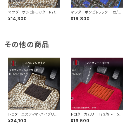
マツダ ボンゴトラック R2/
マツダ ボンゴトラック R2/
9〜 S400系 フロアマット一
9〜 S400系 フロアマット一
¥14,300
¥19,800
式 カーマット スペシャルタイ
式 カーマット 神戸タータ
プ
ン 特別受注生産品
その他の商品
トヨタ エスティマ・ハイブリッ
トヨタ カムリ H23/9〜 5
ド H18/6〜H24/5（前期） 2
0/70系 フロアマット一式 カ
¥34,100
¥16,500
0系 フロアマット一式 カーマ
ーマット ハイグレードタイプ
ット スペシャルタイプ