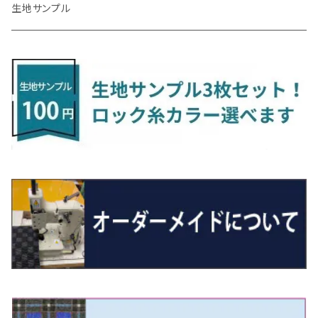
H24/6～ E26 5・6人乗
H26/9～ S500系
H31/3～ ｅｋクロス
R3/6～ CDD系
H23/10～R3/3 260系
H27/9～R3/10 URJ201W
H14/10～R2/3 Z11・Z12
H28/12～R1/7 LA600/610
R2/10～ DREJ3P
R2/6～ LA900/910S
H17/5～H27/10 TA/TD系
R4/6～ B5AW
H26/12～R2/2 JF1/2
H23/2～ 7N系
H26/7～R4/2
ラグマットセカンド（L）
アルファード/ヴェルファイアＨＶ
ＮＸ
キックス
ジャスティ
アクセラ/アクセラ・スポーツ
タント
エブリィ
アイミーブ
NBOXジョイ
Tクロス
ＣＬＡクラス
生地サンプル
H24/6〜 E26 9人乗
R4/1～ ゴルフGTI/R
R4/1～ VJA310W
R3/1～ EVモデル
H27/10～ YD/YE系
H28/3～R3/6
ラグマットサード（M）
H20/5～H27/1 20系
H26/7～R3/7 10系
H20/10～H24/8 H59A
H28/11～ M900系
H21/6～R1/5 BL/BM系
H25/10～R1/7 LA600/610S
H17/9～ DA64/DA17
H22/4～R3/2 HA/HD系
R6/9～ JF5/6
R1/11～ C1DKR
H25/7～31/8
ウィッシュ
ＲＣ
グロリア
ステラ
アテンザセダン/アテンザワゴン
トール
キャリイトラック
アウトランダー
N-ONE
Tロック
ＣＬＡクラスシューティングブレーク
H16/4～28/1 １T系 トゥラン
ラグマットミニ（S）
H27/1～R5/6 30系
R3/11～ 20系
R2/6~R8/6 15系(e-POWER)
R1/7～ LA650/660
H24/4～29/10 20系
H26/10～
H11/6～H16/10 Y34
H23/5～ LA100系
H24/11～R1/8 GJ系
H28/11～ M900系
H13/9～ DA系
H24/10～R2/12 GF系
H24/11～R2/3 JG1・JG2
R2/7～ A1D系
H27/6～R1/8
ヴィッツ
ＲＸ
サクラ
ソルテラ
キャロル
ハイゼット・キャディー
クロスビー(XBEE)
アウトランダーＰＨＥＶ
N-ONE e:
ティグアン
ＣＬＳクラス
R5/6～ 40系
R8/6～ 16系
R2/11～ JG3・JG4
H22/12～R2/3 130系
H27/10～R4/7 20系5人乗
R4/5～ B6AW
R4/5~ XEAM10X・YEAM15X
H27/1～ HB36/37/97S
H28/6～R3/9 LA700V
H29/12～R7/10 MN71S
H25/1～ GG/GN系 5人乗
R7/9~ JG5
H20/9～H29/1 5NC系
H30/6～
ヴォクシー
ＵＸ
シーマ
ディアスワゴン
キャロルエコ
ハイゼット・カーゴ
ジムニー
エクリプスクロス/エクリプスクロスPHEV
N-VAN
トゥアレグ
Ｅクラス
R01/8～R4/7 20系6人乗
R7/10～ MND1S
H25/1～ GN0W 7人乗
H29/1～ 5NC/5ND系
H26/1～R4/1 80系
H30/11～
H13/1～R4/8 F50・Y51
H21/9～R2/4 S300系
H24/11～H27/1 HB35S
H16/12～ S300/S700系
H3/6～ JA/JB系
H30/3～ GK/GL系
H30/7～ JJ1・JJ2
H15/9～H30/4 7L/7P系
H28/7～
エスクァイア
シルビア
トレジア
スクラム
ハイゼット・トラック
ジムニーノマド
タウンボックス
N-VAN e:
パサート
ＧＬＡクラス
H29/12～R4/7 20系7人乗
R4/1～ 90系
H26/10～R3/12 80系
H3/1～H11/1 S13・S14
H22/11～H28/3 120系
H17/9～ DG64/DG17
H11/1～ S200/S500系
R7/4～ JC74W
H26/2～ DS17/64W
R6/10~ JJ3
H23/5～H27/7 3CCAX
H26/5～R2/6
エスティマ
シルフィ
フォレスター
スクラムトラック
ブーン
ジムニーワイド/ジムニーシエラ
ディグニティ
N‐WGN/N‐WGNカスタム
ザ・ビートル
ＧＬＥクラス
R4/11～ 10系
H11/1～H14/11 S15
H27/7～ 3CC/3CD系
H18/1～H24/5（前期）
H24/12～R3/10 TB17
H14/2～ SG/SH/SJ/SK系
H25/9～ DG16T
H28/4～R5/12 M700系
H10/1～H14/1 JB33/43W
H24/7～H29/1 BHGY51
H25/11～ JH1・JH2・JH3・JH4
H24/4～R3/4 16C系
R1/6～
エスティマ・ハイブリッド
ジューク
プレオ
デミオ
ミラ
スイフト/スイフトスポーツ
デリカＤ：２
S660
ポロ
Ｓクラス
H24/5～R1/10（後期）
H14/1～ JB43/74W
H18/6～H24/5（前期）
H22/6～R2/6 F15
H22/4～H30/3 L275/285
H19/7～R1/7 DE/DJ系
H18/12～ L275/285
H22/9～ スイフト
H23/3～ MB系
H27/4～R3/12 JW5
H21/10～H30/3 6RC系
H25/10～R3/10
オーリス
スカイライン
プレオプラス
ビアンテ
ミラ・イース
スペーシア/スペーシアカスタム/スペーシアギア
デリカＤ：３
WR-V
Ｖクラス