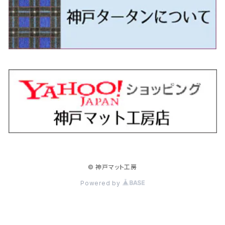
H24/5～R1/10（後期）
H23/12～
H30/3～ AW系
H24/8～H30/3 180系
H13/6～H18/11 V35
H24/12～H29/5 LA300/310
H20/7～30/3 CC系
H23/9～ LA300系
H25/3～R5/11
H23/10～H31/4 BM20 7人乗
R6/3～ DG5
H27/4～
カムリ
スカイライン・クロスオーバー
レヴォーグ
ファミリア バン
ミラ・ココア
スペーシアベース
デリカＤ：５
ZR-V
H18/11～H26/4 V36
H29/5～ LA350/360
H30/12～R5/11
H23/10～H31/4 BM20 5人乗
H23/9～ 50/70系
H21/7～H28/6 J50
H26/6～ VM/VN系
H29/2～H30/6 後期 Y12系
H21/8～H30/3 L675/685
R4/8～ MK33V
H19/1～ CV系
R5/4～ RZ系
カローラ・アクシオ（セダン）
セドリック
レガシィB4
フレア
ミラ・トコット
ソリオ/ソリオバンディット
デリカミニ
アクティ バン/トラック
H26/2～ V37
R5/11～ MK54S・MK94S
H30/6～ 160系
H24/5～ 160系
H11/6～H16/10 Y34
H15/6～R2/8 BN/BM/BL系
H24/10～ MJ系
H30/6～ LA550/560S
H23/1～H27/8 MA15S
R5/5～ B30系/BA系
H11/6～H30/7 バン HH5・HH6
カローラ・クロス
セレナ
レガシィアウトバック
フレアクロスオーバー
ムーヴ
ハスラー
パジェロ
アコード・アコードハイブリッド
H1/6～H11/6 Y30
H27/8～R2/12 MA26/36/46S
H21/12～R3/4 トラック
R3/9～ 10系
H22/11～H28/9 C26
H15/10～ BP/BR/BS/BT系
H26/1～ MS系
H26/12～R5/7 LA150/160S
H26/1～ MR系
H18/10～R1/8 7人乗ロング V90系
H25/6～R2/2 CR系
カローラ・スポーツ
ティアナ
レガシィツーリングワゴン
フレアワゴン
ムーヴキャンバス
バレーノ
パジェロ・ミニ
インサイト
R2/12～ MA27/37/47S
H28/8～R4/11 C27
R7/6～ LA850/860S
H18/10～R1/8 5人乗ショート V80系
R2/2～R5/1 CV3
H30/6～ 210系
H15/2～R2/7 J31/J32/L33
H15/6～H26/10 BP/BR系
H24/6～ MM系
H28/9～R4/7 LA800/810S
H28/3～R2/7 WB系
H6/12～H25/1 H50系
H11/11～R4/12 ZE1・ZE2・ZE4
カローラ・ツーリング
デイズ
レックス
プレマシー
メビウス
フロンクス
プラウディア
ヴェゼル
© 神戸マット工房
R4/11～ C28
R6/3～ CY2
R4/7～ LA850/860S
R1/10～ 210系
H25/6～H31/3 20系
R4/11～ A201F
H22/7～30/3 CW系
H25/4～R3/2 ZVW41N
R6/10～ WDB3S・WEB3S
H24/7～H29/1 Y51系
H25/12～R3/4 RU系
カローラ・フィールダー
デイズルークス
ボンゴバン
ロッキー
ランディ
ミニキャブ・バン
オデッセイ
Powered by
H31/3～ 40系
R3/4～ RV系
H24/5～ 160系
H26/2～R2/2 B21A
R2/9～ S400系
R1/11～ A200系
H28/12～R4/8 C27系
H26/2～ DS17/64V
H15/10～H20/10 RB1/2
クラウン
ノート
ボンゴブローニイバン
ワゴンＲ
ミニキャブ・トラック
オデッセイハイブリッド