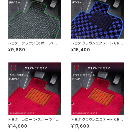
トヨタ クラウン（スポーツ） R
トヨタ クラウンエステート CRO
5/11~ AZSH36・AZSH37
WN_ESTATE R7/3〜 AZSH3
¥9,680
¥15,400
フロアマット一式 カーマット
8W・AZSH39W フロアマット
防水 ラバータイプ
一式 カーマット スタンダード
タイプ
トヨタ カローラ・スポーツ H
トヨタ クラウンエステート CRO
30/6〜 210系 フロアマット
WN_ESTATE R7/3〜 AZSH3
¥14,080
¥17,600
一式 カーマット ハイグレー
8W・AZSH39W フロアマット