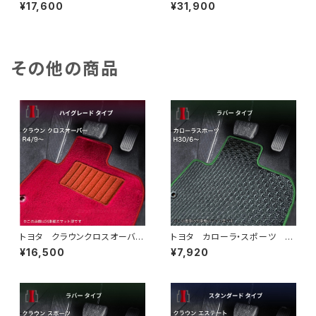
MJ系 フロアマット一式 カー
MJ系 フロアマット一式 カー
¥17,600
¥31,900
マット スペシャルタイプ
マット 神戸タータン 特別受
注生産品
その他の商品
トヨタ クラウンクロスオーバ
トヨタ カローラ・スポーツ H
ー R4/9〜 TZSH35/AZSH
30/6〜 210系 フロアマット
¥16,500
¥7,920
35 フロアマット一式 カーマ
一式 カーマット 防水 ラバ
ット ハイグレードタイプ
ータイプ