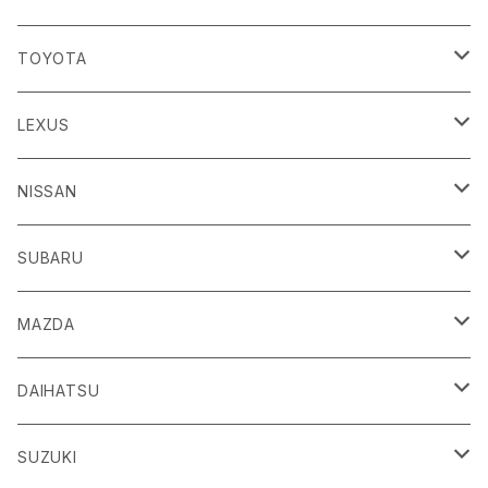
TOYOTA
86
LEXUS
H24/4～R3/8 ZN6
GR86
ＣＴ
NISSAN
R3/10～ ZN8
H23/1～R4/11
ｂＢ
ＥＳ
ＡＤ
SUBARU
H17/12～H28/8 20系
H30/10～
H18/12～ Y12
ｂZ４X
ＧＳ
ＧＴ－Ｒ
ＢＲＺ
MAZDA
R4/5~ XEAM10/11/15・YEAM15
H24/1～R2/7
H19/12～ R35
H24/3～R3/8 ZC6
Ｃ-ＨＲ
ＨＳ
ＮＴ１００クリッパートラック
ＷＲＸ Ｓ４/ＳＴＩ
ＣＸ－３
DAIHATSU
R3/8～ ZD8
H28/12~ 10/50系
H21/7～H30/3
H25/12～ DR16T
H26/8～R3/3 VA系
H27/2～ DK系
ＦＪクルーザー
ＩＳ
ＮV１００クリッパーバン/リオ
ＸＶ/ＸＶハイブリット
ＣＸ－５
アトレー
SUZUKI