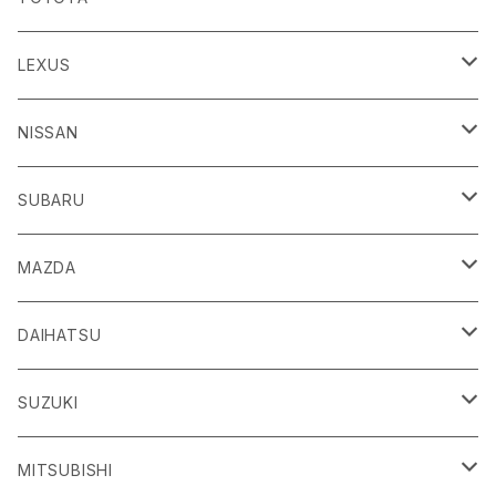
86
LEXUS
H24/4～R3/8 ZN6
GR86
ＣＴ
NISSAN
R3/10～ ZN8
H23/1～R4/11
ｂＢ
ＥＳ
ＡＤ
SUBARU
H17/12～H28/8 20系
H30/10～
H18/12～ Y12
ｂZ４X
ＧＳ
ＧＴ－Ｒ
ＢＲＺ
MAZDA
R4/5~ XEAM10/11/15・YEAM15
H24/1～R2/7
H19/12～ R35
H24/3～R3/8 ZC6
Ｃ-ＨＲ
ＨＳ
ＮＴ１００クリッパートラック
ＷＲＸ Ｓ４/ＳＴＩ
ＣＸ－３
DAIHATSU
R3/8～ ZD8
H28/12~ 10/50系
H21/7～H30/3
H25/12～ DR16T
H26/8～R3/3 VA系
H27/2～ DK系
ＦＪクルーザー
ＩＳ
ＮV１００クリッパーバン/リオ
ＸＶ/ＸＶハイブリット
ＣＸ－５
アトレー
SUZUKI
H22/12～H30/1 GSJ15W
H25/5～
H25/12～H27/3 DR64
H25/6～H29/4 GPE
H24/2～H29/2 KE系
H17/5～ S300/S700系
ＩＱ（アイキュー）
ＬＢＸ
アリア
インプレッサ /G4/スポーツ
ＣＸ－８
アルティス
eビターラ
MITSUBISHI