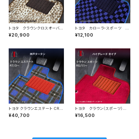
トヨタ クラウンクロスオーバ
トヨタ カローラ・スポーツ H
ー R4/9〜 TZSH35/AZSH
30/6〜 210系 フロアマット
¥20,900
¥12,100
35 フロアマット一式 カーマ
一式 カーマット スタンダード
ット スペシャルタイプ
タイプ
トヨタ クラウンエステート CRO
トヨタ クラウン（スポーツ） R
WN_ESTATE R7/3〜 AZSH3
5/11〜 AZSH36・AZSH37
¥40,700
¥16,500
8W・AZSH39W フロアマット
フロアマット一式 カーマット
一式 カーマット 神戸タータ
ハイグレードタイプ
ン 特別受注生産品