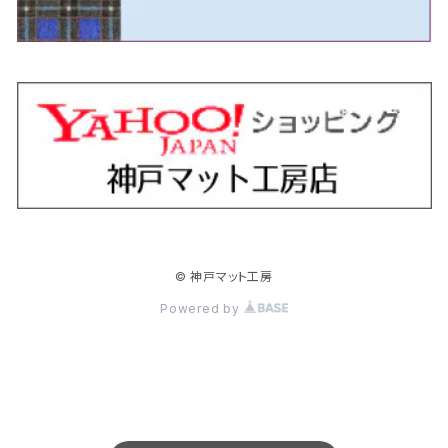
H18/11～H26/4 V36
H29/5～ LA350/360
H30/12～R5/11
H23/10～H31/4 BM20 5人乗
H23/9～ 50/70系
H21/7～H28/6 J50
H26/6～ VM/VN系
H29/2～H30/6 後期 Y12系
H21/8～H30/3 L675/685
R4/8～ MK33V
H19/1～ CV系
R5/4～ RZ系
カローラ・アクシオ（セダン）
セドリック
レガシィB4
フレア
ミラ・トコット
ソリオ/ソリオバンディット
デリカミニ
アクティ バン/トラック
H26/2～ V37
R5/11～ MK54S・MK94S
H30/6～ 160系
H24/5～ 160系
H11/6～H16/10 Y34
H15/6～R2/8 BN/BM/BL系
H24/10～ MJ系
H30/6～ LA550/560S
H23/1～H27/8 MA15S
R5/5～ B30系/BA系
H11/6～H30/7 バン HH5・HH6
カローラ・クロス
セレナ
レガシィアウトバック
フレアクロスオーバー
ムーヴ
ハスラー
パジェロ
アコード・アコードハイブリッド
H1/6～H11/6 Y30
H27/8～R2/12 MA26/36/46S
H21/12～R3/4 トラック
R3/9～ 10系
H22/11～H28/9 C26
H15/10～ BP/BR/BS/BT系
H26/1～ MS系
H26/12～R5/7 LA150/160S
H26/1～ MR系
H18/10～R1/8 7人乗ロング V90系
H25/6～R2/2 CR系
カローラ・スポーツ
ティアナ
レガシィツーリングワゴン
フレアワゴン
ムーヴキャンバス
バレーノ
パジェロ・ミニ
インサイト
R2/12～ MA27/37/47S
H28/8～R4/11 C27
R7/6～ LA850/860S
H18/10～R1/8 5人乗ショート V80系
R2/2～R5/1 CV3
H30/6～ 210系
H15/2～R2/7 J31/J32/L33
H15/6～H26/10 BP/BR系
H24/6～ MM系
H28/9～R4/7 LA800/810S
H28/3～R2/7 WB系
H6/12～H25/1 H50系
H11/11～R4/12 ZE1・ZE2・ZE4
カローラ・ツーリング
デイズ
レックス
プレマシー
メビウス
フロンクス
プラウディア
ヴェゼル
© 神戸マット工房
R4/11～ C28
R6/3～ CY2
R4/7～ LA850/860S
R1/10～ 210系
H25/6～H31/3 20系
R4/11～ A201F
H22/7～30/3 CW系
H25/4～R3/2 ZVW41N
R6/10～ WDB3S・WEB3S
H24/7～H29/1 Y51系
H25/12～R3/4 RU系
カローラ・フィールダー
デイズルークス
ボンゴバン
ロッキー
ランディ
ミニキャブ・バン
オデッセイ
Powered by
H31/3～ 40系
R3/4～ RV系
H24/5～ 160系
H26/2～R2/2 B21A
R2/9～ S400系
R1/11～ A200系
H28/12～R4/8 C27系
H26/2～ DS17/64V
H15/10～H20/10 RB1/2
クラウン
ノート
ボンゴブローニイバン
ワゴンＲ
ミニキャブ・トラック
オデッセイハイブリッド
R4/8～ 90系
H20/10～H25/11 RB3/4
H15/12～R4/7 180/200/210/220系
H17/1～H24/9 E11
R1/5～
H20/9～ MH系
H26/2～ DS16T
H28/2～R4/9 RC4
クラウンエステート
フェアレディＺ
ボンゴトラック
ワゴンＲスマイル
ミラージュ
クロスロード