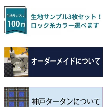
H24/6〜 E26 9人乗
R4/1～ ゴルフGTI/R
R4/1～ VJA310W
R3/1～ EVモデル
H27/10～ YD/YE系
H28/3～R3/6
ラグマットサード（M）
H20/5～H27/1 20系
H26/7～R3/7 10系
H20/10～H24/8 H59A
H28/11～ M900系
H21/6～R1/5 BL/BM系
H25/10～R1/7 LA600/610S
H17/9～ DA64/DA17
H22/4～R3/2 HA/HD系
R6/9～ JF5/6
R1/11～ C1DKR
H25/7～31/8
ウィッシュ
ＲＣ
グロリア
ステラ
アテンザセダン/アテンザワゴン
トール
キャリイトラック
アウトランダー
N-ONE
Tロック
ＣＬＡクラスシューティングブレーク
H16/4～28/1 １T系 トゥラン
ラグマットミニ（S）
H27/1～R5/6 30系
R3/11～ 20系
R2/6~R8/6 15系(e-POWER)
R1/7～ LA650/660
H24/4～29/10 20系
H26/10～
H11/6～H16/10 Y34
H23/5～ LA100系
H24/11～R1/8 GJ系
H28/11～ M900系
H13/9～ DA系
H24/10～R2/12 GF系
H24/11～R2/3 JG1・JG2
R2/7～ A1D系
H27/6～R1/8
ヴィッツ
ＲＸ
サクラ
ソルテラ
キャロル
ハイゼット・キャディー
クロスビー(XBEE)
アウトランダーＰＨＥＶ
N-ONE e:
ティグアン
ＣＬＳクラス
R5/6～ 40系
R8/6～ 16系
R2/11～ JG3・JG4
H22/12～R2/3 130系
H27/10～R4/7 20系5人乗
R4/5～ B6AW
R4/5~ XEAM10X・YEAM15X
H27/1～ HB36/37/97S
H28/6～R3/9 LA700V
H29/12～R7/10 MN71S
H25/1～ GG/GN系 5人乗
R7/9~ JG5
H20/9～H29/1 5NC系
H30/6～
ヴォクシー
ＵＸ
シーマ
ディアスワゴン
キャロルエコ
ハイゼット・カーゴ
ジムニー
エクリプスクロス/エクリプスクロスPHEV
N-VAN
トゥアレグ
Ｅクラス
R01/8～R4/7 20系6人乗
R7/10～ MND1S
H25/1～ GN0W 7人乗
H29/1～ 5NC/5ND系
H26/1～R4/1 80系
H30/11～
H13/1～R4/8 F50・Y51
H21/9～R2/4 S300系
H24/11～H27/1 HB35S
H16/12～ S300/S700系
H3/6～ JA/JB系
H30/3～ GK/GL系
H30/7～ JJ1・JJ2
H15/9～H30/4 7L/7P系
H28/7～
エスクァイア
シルビア
トレジア
スクラム
ハイゼット・トラック
ジムニーノマド
タウンボックス
N-VAN e:
パサート
ＧＬＡクラス
H29/12～R4/7 20系7人乗
R4/1～ 90系
H26/10～R3/12 80系
H3/1～H11/1 S13・S14
H22/11～H28/3 120系
H17/9～ DG64/DG17
H11/1～ S200/S500系
R7/4～ JC74W
H26/2～ DS17/64W
R6/10~ JJ3
H23/5～H27/7 3CCAX
H26/5～R2/6
エスティマ
シルフィ
フォレスター
スクラムトラック
ブーン
ジムニーワイド/ジムニーシエラ
ディグニティ
N‐WGN/N‐WGNカスタム
ザ・ビートル
ＧＬＥクラス
R4/11～ 10系
H11/1～H14/11 S15
H27/7～ 3CC/3CD系
H18/1～H24/5（前期）
H24/12～R3/10 TB17
H14/2～ SG/SH/SJ/SK系
H25/9～ DG16T
H28/4～R5/12 M700系
H10/1～H14/1 JB33/43W
H24/7～H29/1 BHGY51
H25/11～ JH1・JH2・JH3・JH4
H24/4～R3/4 16C系
R1/6～
エスティマ・ハイブリッド
ジューク
プレオ
デミオ
ミラ
スイフト/スイフトスポーツ
デリカＤ：２
S660
ポロ
Ｓクラス
H24/5～R1/10（後期）
H14/1～ JB43/74W
H18/6～H24/5（前期）
H22/6～R2/6 F15
H22/4～H30/3 L275/285
H19/7～R1/7 DE/DJ系
H18/12～ L275/285
H22/9～ スイフト
H23/3～ MB系
H27/4～R3/12 JW5
H21/10～H30/3 6RC系
H25/10～R3/10
オーリス
スカイライン
プレオプラス
ビアンテ
ミラ・イース
スペーシア/スペーシアカスタム/スペーシアギア
デリカＤ：３
WR-V
Ｖクラス
H24/5～R1/10（後期）
H23/12～
H30/3～ AW系
H24/8～H30/3 180系
H13/6～H18/11 V35
H24/12～H29/5 LA300/310
H20/7～30/3 CC系
H23/9～ LA300系
H25/3～R5/11
H23/10～H31/4 BM20 7人乗
R6/3～ DG5
H27/4～
カムリ
スカイライン・クロスオーバー
レヴォーグ
ファミリア バン
ミラ・ココア
スペーシアベース
デリカＤ：５
ZR-V