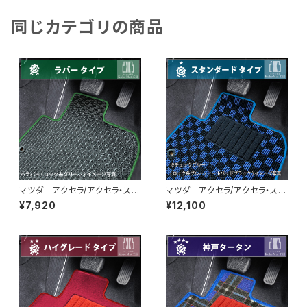
ペシャルタイプ
同じカテゴリの商品
マツダ アクセラ/アクセラ・スポ
マツダ アクセラ/アクセラ・スポ
ーツ/アクセラハイブリッド H2
ーツ/アクセラハイブリッド H2
¥7,920
¥12,100
1/6〜R1/5 BL系・BM系 フ
1/6〜R1/5 BM系 フロアマッ
ロアマット一式 カーマット 防
ト一式 カーマット スタンダー
水 ラバータイプ
ドタイプ