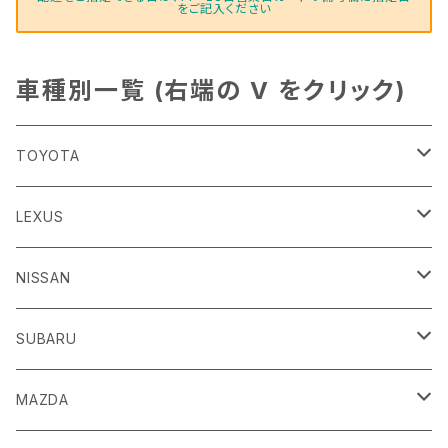
をご記入ください
車種別一覧 (右端の V をクリック)
TOYOTA
86
LEXUS
H24/4～R3/8 ZN6
GR86
ＣＴ
NISSAN
R3/10～ ZN8
H23/1～R4/11
ｂＢ
ＥＳ
ＡＤ
SUBARU
H17/12～H28/8 20系
H30/10～
H18/12～ Y12
ｂZ４X
ＧＳ
ＧＴ－Ｒ
ＢＲＺ
MAZDA