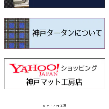
R4/11～ 10系
H11/1～H14/11 S15
H27/7～ 3CC/3CD系
H18/1～H24/5（前期）
H24/12～R3/10 TB17
H14/2～ SG/SH/SJ/SK系
H25/9～ DG16T
H28/4～R5/12 M700系
H10/1～H14/1 JB33/43W
H24/7～H29/1 BHGY51
H25/11～ JH1・JH2・JH3・JH4
H24/4～R3/4 16C系
R1/6～
エスティマ・ハイブリッド
ジューク
プレオ
デミオ
ミラ
スイフト/スイフトスポーツ
デリカＤ：２
S660
ポロ
Ｓクラス
H24/5～R1/10（後期）
H14/1～ JB43/74W
H18/6～H24/5（前期）
H22/6～R2/6 F15
H22/4～H30/3 L275/285
H19/7～R1/7 DE/DJ系
H18/12～ L275/285
H22/9～ スイフト
H23/3～ MB系
H27/4～R3/12 JW5
H21/10～H30/3 6RC系
H25/10～R3/10
オーリス
スカイライン
プレオプラス
ビアンテ
ミラ・イース
スペーシア/スペーシアカスタム/スペーシアギア
デリカＤ：３
WR-V
Ｖクラス
H24/5～R1/10（後期）
H23/12～
H30/3～ AW系
H24/8～H30/3 180系
H13/6～H18/11 V35
H24/12～H29/5 LA300/310
H20/7～30/3 CC系
H23/9～ LA300系
H25/3～R5/11
H23/10～H31/4 BM20 7人乗
R6/3～ DG5
H27/4～
カムリ
スカイライン・クロスオーバー
レヴォーグ
ファミリア バン
ミラ・ココア
スペーシアベース
デリカＤ：５
ZR-V
H18/11～H26/4 V36
H29/5～ LA350/360
H30/12～R5/11
H23/10～H31/4 BM20 5人乗
H23/9～ 50/70系
H21/7～H28/6 J50
H26/6～ VM/VN系
H29/2～H30/6 後期 Y12系
H21/8～H30/3 L675/685
R4/8～ MK33V
H19/1～ CV系
R5/4～ RZ系
カローラ・アクシオ（セダン）
セドリック
レガシィB4
フレア
ミラ・トコット
ソリオ/ソリオバンディット
デリカミニ
アクティ バン/トラック
H26/2～ V37
R5/11～ MK54S・MK94S
H30/6～ 160系
H24/5～ 160系
H11/6～H16/10 Y34
H15/6～R2/8 BN/BM/BL系
H24/10～ MJ系
H30/6～ LA550/560S
H23/1～H27/8 MA15S
R5/5～ B30系/BA系
H11/6～H30/7 バン HH5・HH6
カローラ・クロス
セレナ
レガシィアウトバック
フレアクロスオーバー
ムーヴ
ハスラー
パジェロ
アコード・アコードハイブリッド
H1/6～H11/6 Y30
H27/8～R2/12 MA26/36/46S
H21/12～R3/4 トラック
R3/9～ 10系
H22/11～H28/9 C26
H15/10～ BP/BR/BS/BT系
H26/1～ MS系
H26/12～R5/7 LA150/160S
H26/1～ MR系
H18/10～R1/8 7人乗ロング V90系
H25/6～R2/2 CR系
カローラ・スポーツ
ティアナ
レガシィツーリングワゴン
フレアワゴン
ムーヴキャンバス
バレーノ
パジェロ・ミニ
インサイト
R2/12～ MA27/37/47S
H28/8～R4/11 C27
R7/6～ LA850/860S
H18/10～R1/8 5人乗ショート V80系
R2/2～R5/1 CV3
H30/6～ 210系
H15/2～R2/7 J31/J32/L33
H15/6～H26/10 BP/BR系
H24/6～ MM系
H28/9～R4/7 LA800/810S
H28/3～R2/7 WB系
H6/12～H25/1 H50系
H11/11～R4/12 ZE1・ZE2・ZE4
カローラ・ツーリング
デイズ
レックス
プレマシー
メビウス
フロンクス
プラウディア
ヴェゼル
© 神戸マット工房
R4/11～ C28
R6/3～ CY2