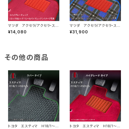
マツダ アクセラ/アクセラ・スポ
マツダ アクセラ/アクセラ・スポ
ーツ/アクセラハイブリッド H2
ーツ/アクセラハイブリッド H2
¥14,080
¥31,900
1/6〜R1/5 BL系・BM系 フ
1/6〜R1/5 BL系・BM系 フ
ロアマット一式 カーマット ハ
ロアマット一式 カーマット 神
イグレードタイプ
戸タータン 特別受注生産品
その他の商品
トヨタ エスティマ H18/1〜H
トヨタ エスティマ H18/1〜H