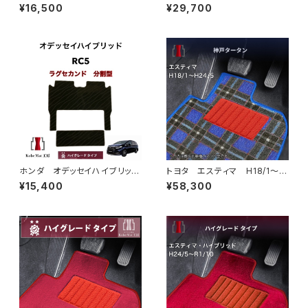
24/5（前期） 50系 フロアマ
24/5（前期） 50系 フロアマ
¥16,500
¥29,700
ット一式 カーマット 防水 ラ
ット一式 カーマット ハイグレ
バータイプ
ードタイプ
ホンダ オデッセイハイブリッ
トヨタ エスティマ H18/1〜H
ド e:HEV R5/12〜 RC5
24/5（前期） 50系 フロアマ
¥15,400
¥58,300
ラグセカンド ラグマット 2列
ット一式 カーマット 神戸ター
目 カーマット ハイグレードタ
タン 特別受注生産品
イプ