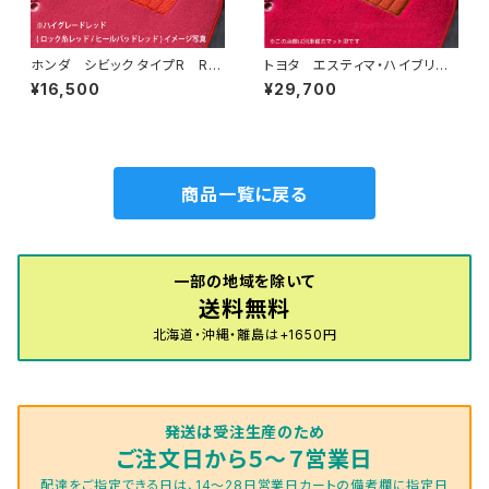
ホンダ シビック タイプR R4/
トヨタ エスティマ・ハイブリッ
9〜 FL5 フロアマット一式
ド H24/5〜R1/10（後期） 20
¥16,500
¥29,700
カーマット ハイグレードタイプ
系 フロアマット一式 カーマッ
ト ハイグレードタイプ
商品一覧に戻る
一部の地域を除いて
送料無料
北海道・沖縄・離島は+1650円
発送は受注生産のため
ご注文日から５～７営業日
配達をご指定できる日は、14～28日営業日カートの備考欄に指定日