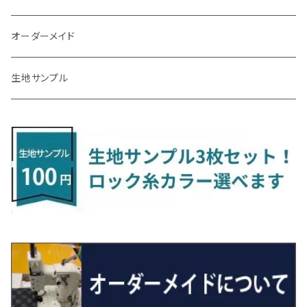
R3/7～ MXPK系
H24/4～R4/1 S3系
H29/9～R5/10 JF3/4
H30/10～
H23/9～H30/4 270系
H29/10～
H24/6～ E26 3人乗
H24/2～H26/9 S200系
R1/8～ GJ系
H14/6～ L880/LA400K
H28/2～ FF21S
H25/6～H31/3 ｅｋカスタム
H24/7～H29/8 JF1/2
H25/4～R3/4 AU系
H24/4～R1/6
MINIクロスオーバー
アリオン
ＬＸ
キューブ
シフォン
ＭＸ－３０
タフト
エスクード
ekクロスEV
NBOXスラッシュ
シャラン
Ｃクラス
ラグマット
オーダーメイド
R4/1～ S7系
R5/10～ JF5/6
H24/6～ E26 5・6人乗
H26/9～ S500系
H31/3～ ｅｋクロス
R3/6～ CDD系
H23/10～R3/3 260系
H27/9～R3/10 URJ201W
H14/10～R2/3 Z11・Z12
H28/12～R1/7 LA600/610
R2/10～ DREJ3P
R2/6～ LA900/910S
H17/5～H27/10 TA/TD系
R4/6～ B5AW
H26/12～R2/2 JF1/2
H23/2～ 7N系
H26/7～R4/2
ラグマットセカンド（L）
アルファード/ヴェルファイアＨＶ
ＮＸ
キックス
ジャスティ
アクセラ/アクセラ・スポーツ
タント
エブリィ
アイミーブ
NBOXジョイ
Tクロス
ＣＬＡクラス
生地サンプル
H24/6〜 E26 9人乗
R4/1～ ゴルフGTI/R
R4/1～ VJA310W
R3/1～ EVモデル
H27/10～ YD/YE系
H28/3～R3/6
ラグマットサード（M）
H20/5～H27/1 20系
H26/7～R3/7 10系
H20/10～H24/8 H59A
H28/11～ M900系
H21/6～R1/5 BL/BM系
H25/10～R1/7 LA600/610S
H17/9～ DA64/DA17
H22/4～R3/2 HA/HD系
R6/9～ JF5/6
R1/11～ C1DKR
H25/7～31/8
ウィッシュ
ＲＣ
グロリア
ステラ
アテンザセダン/アテンザワゴン
トール
キャリイトラック
アウトランダー
N-ONE
Tロック
ＣＬＡクラスシューティングブレーク
H16/4～28/1 １T系 トゥラン
ラグマットミニ（S）
H27/1～R5/6 30系
R3/11～ 20系
R2/6~R8/6 15系(e-POWER)
R1/7～ LA650/660
H24/4～29/10 20系
H26/10～
H11/6～H16/10 Y34
H23/5～ LA100系
H24/11～R1/8 GJ系
H28/11～ M900系
H13/9～ DA系
H24/10～R2/12 GF系
H24/11～R2/3 JG1・JG2
R2/7～ A1D系
H27/6～R1/8
ヴィッツ
ＲＸ
サクラ
ソルテラ
キャロル
ハイゼット・キャディー
クロスビー(XBEE)
アウトランダーＰＨＥＶ
N-ONE e:
ティグアン
ＣＬＳクラス
R5/6～ 40系
R8/6～ 16系
R2/11～ JG3・JG4
H22/12～R2/3 130系
H27/10～R4/7 20系5人乗
R4/5～ B6AW
R4/5~ XEAM10X・YEAM15X
H27/1～ HB36/37/97S
H28/6～R3/9 LA700V
H29/12～R7/10 MN71S
H25/1～ GG/GN系 5人乗
R7/9~ JG5
H20/9～H29/1 5NC系
H30/6～
ヴォクシー
ＵＸ
シーマ
ディアスワゴン
キャロルエコ
ハイゼット・カーゴ
ジムニー
エクリプスクロス/エクリプスクロスPHEV
N-VAN
トゥアレグ
Ｅクラス
R01/8～R4/7 20系6人乗
R7/10～ MND1S
H25/1～ GN0W 7人乗
H29/1～ 5NC/5ND系
H26/1～R4/1 80系
H30/11～
H13/1～R4/8 F50・Y51
H21/9～R2/4 S300系
H24/11～H27/1 HB35S
H16/12～ S300/S700系
H3/6～ JA/JB系
H30/3～ GK/GL系
H30/7～ JJ1・JJ2
H15/9～H30/4 7L/7P系
H28/7～
エスクァイア
シルビア
トレジア
スクラム
ハイゼット・トラック
ジムニーノマド
タウンボックス
N-VAN e:
パサート
ＧＬＡクラス
H29/12～R4/7 20系7人乗
R4/1～ 90系
H26/10～R3/12 80系
H3/1～H11/1 S13・S14
H22/11～H28/3 120系
H17/9～ DG64/DG17
H11/1～ S200/S500系
R7/4～ JC74W
H26/2～ DS17/64W
R6/10~ JJ3
H23/5～H27/7 3CCAX
H26/5～R2/6
エスティマ
シルフィ
フォレスター
スクラムトラック
ブーン
ジムニーワイド/ジムニーシエラ
ディグニティ
N‐WGN/N‐WGNカスタム
ザ・ビートル
ＧＬＥクラス