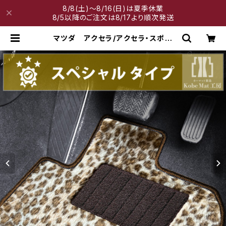
8/8(土)～8/16(日)は夏季休業
8/5以降のご注文は8/17より順次発送
マツダ アクセラ/アクセラ・スポー
ツ/アクセラハイブリッド H21/6〜R
1/5 BL系・BM系 フロアマット一
式 カーマット スペシャルタイプ |
神戸マット工房