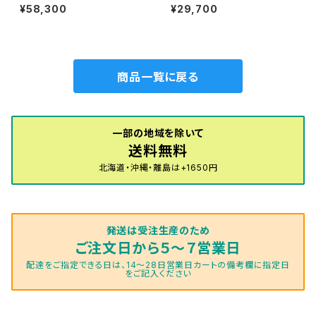
1/10（後期） 50系 フロアマッ
ド H18/6〜H24/5（前期） 2
¥58,300
¥29,700
ト一式 カーマット 神戸タータ
0系 フロアマット一式 カーマ
ン 特別受注生産品
ット ハイグレードタイプ
商品一覧に戻る
一部の地域を除いて
送料無料
北海道・沖縄・離島は+1650円
発送は受注生産のため
ご注文日から５～７営業日
配達をご指定できる日は、14～28日営業日カートの備考欄に指定日
をご記入ください