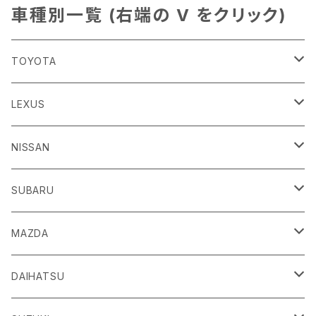
車種別一覧 (右端の V をクリック)
TOYOTA
86
LEXUS
H24/4～R3/8 ZN6
GR86
ＣＴ
NISSAN
R3/10～ ZN8
H23/1～R4/11
ｂＢ
ＥＳ
ＡＤ
SUBARU
H17/12～H28/8 20系
H30/10～
H18/12～ Y12
ｂZ４X
ＧＳ
ＧＴ－Ｒ
ＢＲＺ
MAZDA
R4/5~ XEAM10/11/15・YEAM15
H24/1～R2/7
H19/12～ R35
H24/3～R3/8 ZC6
Ｃ-ＨＲ
ＨＳ
ＮＴ１００クリッパートラック
ＷＲＸ Ｓ４/ＳＴＩ
ＣＸ－３
DAIHATSU
R3/8～ ZD8