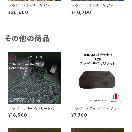
マツダ マツダ６ R1/8〜 GJ
マツダ マツダ６ R1/8〜 GJ
系 フロアマット一式 カーマッ
系 フロアマット一式 カーマッ
¥20,900
¥40,700
ト スペシャルタイプ
ト 神戸タータン 特別受注生
産品
その他の商品
ホンダ フリード/フリードハイ
ホンダ オデッセイハイブリッ
ブリッド H28/9〜R6/6 GB
ド R5/12〜 RC5 アンダー
¥16,500
¥7,700
5/6/7/8 6人/7人乗 フロア
ラゲッジマット トランクマッ
マット一式 カーマット 防水
ト カーマット 防水 ラバータ
ラバータイプ
イプ rc5