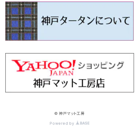
H24/5～R1/10（後期）
H14/1～ JB43/74W
H18/6～H24/5（前期）
H22/6～R2/6 F15
H22/4～H30/3 L275/285
H19/7～R1/7 DE/DJ系
H18/12～ L275/285
H22/9～ スイフト
H23/3～ MB系
H27/4～R3/12 JW5
H21/10～H30/3 6RC系
H25/10～R3/10
オーリス
スカイライン
プレオプラス
ビアンテ
ミラ・イース
スペーシア/スペーシアカスタム/スペーシアギア
デリカＤ：３
WR-V
Ｖクラス
H24/5～R1/10（後期）
H23/12～
H30/3～ AW系
H24/8～H30/3 180系
H13/6～H18/11 V35
H24/12～H29/5 LA300/310
H20/7～30/3 CC系
H23/9～ LA300系
H25/3～R5/11
H23/10～H31/4 BM20 7人乗
R6/3～ DG5
H27/4～
カムリ
スカイライン・クロスオーバー
レヴォーグ
ファミリア バン
ミラ・ココア
スペーシアベース
デリカＤ：５
ZR-V
H18/11～H26/4 V36
H29/5～ LA350/360
H30/12～R5/11
H23/10～H31/4 BM20 5人乗
H23/9～ 50/70系
H21/7～H28/6 J50
H26/6～ VM/VN系
H29/2～H30/6 後期 Y12系
H21/8～H30/3 L675/685
R4/8～ MK33V
H19/1～ CV系
R5/4～ RZ系
カローラ・アクシオ（セダン）
セドリック
レガシィB4
フレア
ミラ・トコット
ソリオ/ソリオバンディット
デリカミニ
アクティ バン/トラック
H26/2～ V37
R5/11～ MK54S・MK94S
H30/6～ 160系
H24/5～ 160系
H11/6～H16/10 Y34
H15/6～R2/8 BN/BM/BL系
H24/10～ MJ系
H30/6～ LA550/560S
H23/1～H27/8 MA15S
R5/5～ B30系/BA系
H11/6～H30/7 バン HH5・HH6
カローラ・クロス
セレナ
レガシィアウトバック
フレアクロスオーバー
ムーヴ
ハスラー
パジェロ
アコード・アコードハイブリッド
H1/6～H11/6 Y30
H27/8～R2/12 MA26/36/46S
H21/12～R3/4 トラック
R3/9～ 10系
H22/11～H28/9 C26
H15/10～ BP/BR/BS/BT系
H26/1～ MS系
H26/12～R5/7 LA150/160S
H26/1～ MR系
H18/10～R1/8 7人乗ロング V90系
H25/6～R2/2 CR系
カローラ・スポーツ
ティアナ
レガシィツーリングワゴン
フレアワゴン
ムーヴキャンバス
バレーノ
パジェロ・ミニ
インサイト
R2/12～ MA27/37/47S
H28/8～R4/11 C27
R7/6～ LA850/860S
H18/10～R1/8 5人乗ショート V80系
R2/2～R5/1 CV3
H30/6～ 210系
H15/2～R2/7 J31/J32/L33
H15/6～H26/10 BP/BR系
H24/6～ MM系
H28/9～R4/7 LA800/810S
H28/3～R2/7 WB系
H6/12～H25/1 H50系
H11/11～R4/12 ZE1・ZE2・ZE4
カローラ・ツーリング
デイズ
レックス
プレマシー
メビウス
フロンクス
プラウディア
ヴェゼル
© 神戸マット工房
R4/11～ C28
R6/3～ CY2
R4/7～ LA850/860S
R1/10～ 210系
H25/6～H31/3 20系
R4/11～ A201F
H22/7～30/3 CW系
H25/4～R3/2 ZVW41N
R6/10～ WDB3S・WEB3S
H24/7～H29/1 Y51系
H25/12～R3/4 RU系
カローラ・フィールダー
デイズルークス
ボンゴバン
ロッキー
ランディ
ミニキャブ・バン
オデッセイ
Powered by
H31/3～ 40系
R3/4～ RV系
H24/5～ 160系
H26/2～R2/2 B21A
R2/9～ S400系
R1/11～ A200系
H28/12～R4/8 C27系
H26/2～ DS17/64V
H15/10～H20/10 RB1/2