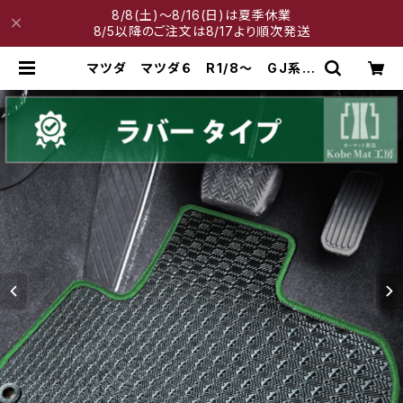
8/8(土)～8/16(日)は夏季休業
8/5以降のご注文は8/17より順次発送
マツダ マツダ６ R1/8〜 GJ系
フロアマット一式 カーマット 防
水 ラバータイプ | 神戸マット工房