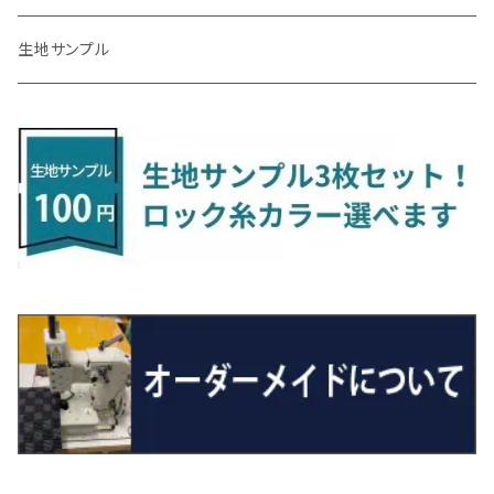
R4/1～ S7系
R5/10～ JF5/6
H24/6～ E26 5・6人乗
H26/9～ S500系
H31/3～ ｅｋクロス
R3/6～ CDD系
H23/10～R3/3 260系
H27/9～R3/10 URJ201W
H14/10～R2/3 Z11・Z12
H28/12～R1/7 LA600/610
R2/10～ DREJ3P
R2/6～ LA900/910S
H17/5～H27/10 TA/TD系
R4/6～ B5AW
H26/12～R2/2 JF1/2
H23/2～ 7N系
H26/7～R4/2
ラグマットセカンド（L）
アルファード/ヴェルファイアＨＶ
ＮＸ
キックス
ジャスティ
アクセラ/アクセラ・スポーツ
タント
エブリィ
アイミーブ
NBOXジョイ
Tクロス
ＣＬＡクラス
生地サンプル
H24/6〜 E26 9人乗
R4/1～ ゴルフGTI/R
R4/1～ VJA310W
R3/1～ EVモデル
H27/10～ YD/YE系
H28/3～R3/6
ラグマットサード（M）
H20/5～H27/1 20系
H26/7～R3/7 10系
H20/10～H24/8 H59A
H28/11～ M900系
H21/6～R1/5 BL/BM系
H25/10～R1/7 LA600/610S
H17/9～ DA64/DA17
H22/4～R3/2 HA/HD系
R6/9～ JF5/6
R1/11～ C1DKR
H25/7～31/8
ウィッシュ
ＲＣ
グロリア
ステラ
アテンザセダン/アテンザワゴン
トール
キャリイトラック
アウトランダー
N-ONE
Tロック
ＣＬＡクラスシューティングブレーク
H16/4～28/1 １T系 トゥラン
ラグマットミニ（S）
H27/1～R5/6 30系
R3/11～ 20系
R2/6~R8/6 15系(e-POWER)
R1/7～ LA650/660
H24/4～29/10 20系
H26/10～
H11/6～H16/10 Y34
H23/5～ LA100系
H24/11～R1/8 GJ系
H28/11～ M900系
H13/9～ DA系
H24/10～R2/12 GF系
H24/11～R2/3 JG1・JG2
R2/7～ A1D系
H27/6～R1/8
ヴィッツ
ＲＸ
サクラ
ソルテラ
キャロル
ハイゼット・キャディー
クロスビー(XBEE)
アウトランダーＰＨＥＶ
N-ONE e:
ティグアン
ＣＬＳクラス
R5/6～ 40系
R8/6～ 16系
R2/11～ JG3・JG4
H22/12～R2/3 130系
H27/10～R4/7 20系5人乗
R4/5～ B6AW
R4/5~ XEAM10X・YEAM15X
H27/1～ HB36/37/97S
H28/6～R3/9 LA700V
H29/12～R7/10 MN71S
H25/1～ GG/GN系 5人乗
R7/9~ JG5
H20/9～H29/1 5NC系
H30/6～
ヴォクシー
ＵＸ
シーマ
ディアスワゴン
キャロルエコ
ハイゼット・カーゴ
ジムニー
エクリプスクロス/エクリプスクロスPHEV
N-VAN
トゥアレグ
Ｅクラス
R01/8～R4/7 20系6人乗
R7/10～ MND1S
H25/1～ GN0W 7人乗
H29/1～ 5NC/5ND系
H26/1～R4/1 80系
H30/11～
H13/1～R4/8 F50・Y51
H21/9～R2/4 S300系
H24/11～H27/1 HB35S
H16/12～ S300/S700系
H3/6～ JA/JB系
H30/3～ GK/GL系
H30/7～ JJ1・JJ2
H15/9～H30/4 7L/7P系
H28/7～
エスクァイア
シルビア
トレジア
スクラム
ハイゼット・トラック
ジムニーノマド
タウンボックス
N-VAN e:
パサート
ＧＬＡクラス
H29/12～R4/7 20系7人乗
R4/1～ 90系
H26/10～R3/12 80系
H3/1～H11/1 S13・S14
H22/11～H28/3 120系
H17/9～ DG64/DG17
H11/1～ S200/S500系
R7/4～ JC74W
H26/2～ DS17/64W
R6/10~ JJ3
H23/5～H27/7 3CCAX
H26/5～R2/6
エスティマ
シルフィ
フォレスター
スクラムトラック
ブーン
ジムニーワイド/ジムニーシエラ
ディグニティ
N‐WGN/N‐WGNカスタム
ザ・ビートル
ＧＬＥクラス
R4/11～ 10系
H11/1～H14/11 S15
H27/7～ 3CC/3CD系
H18/1～H24/5（前期）
H24/12～R3/10 TB17
H14/2～ SG/SH/SJ/SK系
H25/9～ DG16T
H28/4～R5/12 M700系
H10/1～H14/1 JB33/43W
H24/7～H29/1 BHGY51
H25/11～ JH1・JH2・JH3・JH4
H24/4～R3/4 16C系
R1/6～
エスティマ・ハイブリッド
ジューク
プレオ
デミオ
ミラ
スイフト/スイフトスポーツ
デリカＤ：２
S660
ポロ
Ｓクラス