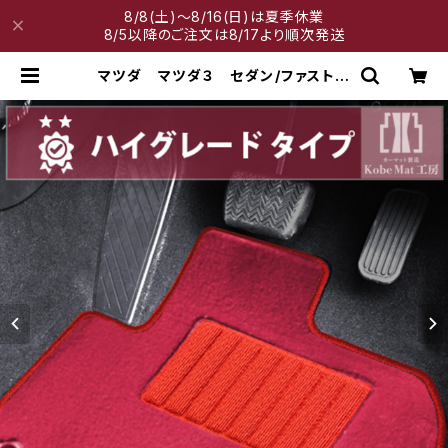
8/8(土)～8/16(日)は夏季休業
8/5以降のご注文は8/17より順次発送
マツダ マツダ３ セダン/ファストバ
ック R1/5〜 BP系 フロアマット
一式 カーマット ハイグレードタイ
プ | 神戸マット工房