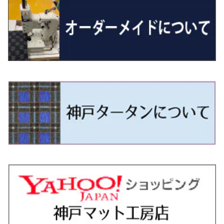
H29/12～R4/7 20系7人乗
R4/1～ 90系
H26/10～R3/12 80系
H3/1～H11/1 S13・S14
H22/11～H28/3 120系
H17/9～ DG64/DG17
H11/1～ S200/S500系
R7/4～ JC74W
H26/2～ DS17/64W
R6/10~ JJ3
H23/5～H27/7 3CCAX
H26/5～R2/6
エスティマ
シルフィ
フォレスター
スクラムトラック
ブーン
ジムニーワイド/ジムニーシエラ
ディグニティ
N‐WGN/N‐WGNカスタム
ザ・ビートル
ＧＬＥクラス
R4/11～ 10系
H11/1～H14/11 S15
H27/7～ 3CC/3CD系
H18/1～H24/5（前期）
H24/12～R3/10 TB17
H14/2～ SG/SH/SJ/SK系
H25/9～ DG16T
H28/4～R5/12 M700系
H10/1～H14/1 JB33/43W
H24/7～H29/1 BHGY51
H25/11～ JH1・JH2・JH3・JH4
H24/4～R3/4 16C系
R1/6～
エスティマ・ハイブリッド
ジューク
プレオ
デミオ
ミラ
スイフト/スイフトスポーツ
デリカＤ：２
S660
ポロ
Ｓクラス
H24/5～R1/10（後期）
H14/1～ JB43/74W
H18/6～H24/5（前期）
H22/6～R2/6 F15
H22/4～H30/3 L275/285
H19/7～R1/7 DE/DJ系
H18/12～ L275/285
H22/9～ スイフト
H23/3～ MB系
H27/4～R3/12 JW5
H21/10～H30/3 6RC系
H25/10～R3/10
オーリス
スカイライン
プレオプラス
ビアンテ
ミラ・イース
スペーシア/スペーシアカスタム/スペーシアギア
デリカＤ：３
WR-V
Ｖクラス
H24/5～R1/10（後期）
H23/12～
H30/3～ AW系
H24/8～H30/3 180系
H13/6～H18/11 V35
H24/12～H29/5 LA300/310
H20/7～30/3 CC系
H23/9～ LA300系
H25/3～R5/11
H23/10～H31/4 BM20 7人乗
R6/3～ DG5
H27/4～
カムリ
スカイライン・クロスオーバー
レヴォーグ
ファミリア バン
ミラ・ココア
スペーシアベース
デリカＤ：５
ZR-V
H18/11～H26/4 V36
H29/5～ LA350/360
H30/12～R5/11
H23/10～H31/4 BM20 5人乗
H23/9～ 50/70系
H21/7～H28/6 J50
H26/6～ VM/VN系
H29/2～H30/6 後期 Y12系
H21/8～H30/3 L675/685
R4/8～ MK33V
H19/1～ CV系
R5/4～ RZ系
カローラ・アクシオ（セダン）
セドリック
レガシィB4
フレア
ミラ・トコット
ソリオ/ソリオバンディット
デリカミニ
アクティ バン/トラック
H26/2～ V37
R5/11～ MK54S・MK94S
H30/6～ 160系
H24/5～ 160系
H11/6～H16/10 Y34
H15/6～R2/8 BN/BM/BL系
H24/10～ MJ系
H30/6～ LA550/560S
H23/1～H27/8 MA15S
R5/5～ B30系/BA系
H11/6～H30/7 バン HH5・HH6
カローラ・クロス
セレナ
レガシィアウトバック
フレアクロスオーバー
ムーヴ
ハスラー
パジェロ
アコード・アコードハイブリッド
H1/6～H11/6 Y30
H27/8～R2/12 MA26/36/46S
H21/12～R3/4 トラック
R3/9～ 10系
H22/11～H28/9 C26
H15/10～ BP/BR/BS/BT系
H26/1～ MS系
H26/12～R5/7 LA150/160S
H26/1～ MR系
H18/10～R1/8 7人乗ロング V90系
H25/6～R2/2 CR系
カローラ・スポーツ
ティアナ
レガシィツーリングワゴン
フレアワゴン
ムーヴキャンバス
バレーノ
パジェロ・ミニ
インサイト