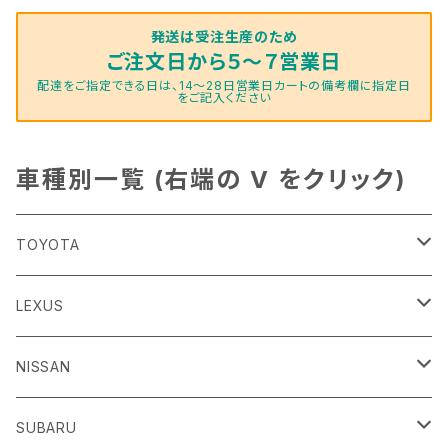
発送は受注生産のため
ご注文日から５～７営業日
配達をご指定できる日は、14～28日営業日カートの備考欄に指定日
をご記入ください
車種別一覧 (右端の V をクリック)
TOYOTA
86
LEXUS
H24/4～R3/8 ZN6
GR86
ＣＴ
NISSAN
R3/10～ ZN8
H23/1～R4/11
ｂＢ
ＥＳ
ＡＤ
SUBARU