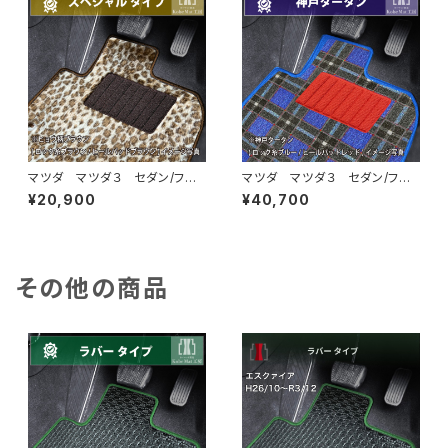
マツダ マツダ３ セダン/ファ
マツダ マツダ３ セダン/ファ
ストバック R1/5〜 BP系 フ
ストバック R1/5〜 BP系 フ
¥20,900
¥40,700
ロアマット一式 カーマット ス
ロアマット一式 カーマット 神
ペシャルタイプ
戸タータン 特別受注生産品
その他の商品