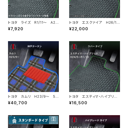
トヨタ ライズ R1/11〜 A20
トヨタ エスクァイア H26/1
0系 フロアマット一式 カーマ
0〜R3/12 80系 フロアマッ
¥7,920
¥22,000
ット 防水 ラバータイプ
ト一式 カーマット 防水 ラバ
ータイプ
トヨタ カムリ H23/9〜 5
トヨタ エスティマ・ハイブリッ
0/70系 フロアマット一式 カ
ド H24/5〜R1/10（後期） 20
¥40,700
¥16,500
ーマット 神戸タータン 特別
系 フロアマット一式 カーマッ
受注生産品
ト 防水 ラバータイプ