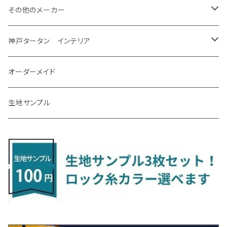
H31/4～R7/12 50系
R6/5～ 6人乗 TAWH15W
R4/7～ T33
R3/12～ HA37/97S
H30/8～R4/12 RW1/2・RT5/6 5人乗り
H24/6～H29/12 10系
H18/9～H29/10
H22/8～R8/7 E52
R4/9～ GU系
R1/9～ DJ系
R2/9～ S403/413V
H20/11～ HE22/33S
H26/2～ B11A/B30系
H22/2～29/1 ZF1・ZF2
H24/10～R3/3 AA系
アクア
ＬＳ６００ｈ
オーラ
サンバーバン/ディアス
ＭＡＺＤＡ３
グランマックストラック
アルトラパンLC
ｅｋワゴン
NBOX/NBOXカスタム
アルテオン
Ａクラス
その他のメーカー
R7/12～ 60系
R8/2～ RS5/6
R8/7～ E53
H23/12～R3/7 NHP10
H19/5～H29/10
R3/8～ E13
H11/2～H24/2 TV系
R1/5～ BP系
R2/9～ S403/413P
R4/6～ HE33S
H25/6～ B11W/B30系
H23/12～H29/9 JF1/2
H29/10～ ３HD系
H24/11～30/10
アベンシス
ＬＳ５００/ＬＳ５００ｈ
ＮＶ３５０キャラバン
サンバートラック
ＭＡＺＤＡ６
コペン
イグニス
ｅｋカスタム/ｅｋクロス
NBOXプラス/NBOXプラスカスタム
ゴルフ
Ｂクラス
MINI
神戸タータン インテリア
R3/7～ MXPK系
H24/4～R4/1 S3系
H29/9～R5/10 JF3/4
H30/10～
H23/9～H30/4 270系
H29/10～
H24/6～ E26 3人乗
H24/2～H26/9 S200系
R1/8～ GJ系
H14/6～ L880/LA400K
H28/2～ FF21S
H25/6～H31/3 ｅｋカスタム
H24/7～H29/8 JF1/2
H25/4～R3/4 AU系
H24/4～R1/6
MINIクロスオーバー
アリオン
ＬＸ
キューブ
シフォン
ＭＸ－３０
タフト
エスクード
ekクロスEV
NBOXスラッシュ
シャラン
Ｃクラス
ラグマット
オーダーメイド
R4/1～ S7系
R5/10～ JF5/6
H24/6～ E26 5・6人乗
H26/9～ S500系
H31/3～ ｅｋクロス
R3/6～ CDD系
H23/10～R3/3 260系
H27/9～R3/10 URJ201W
H14/10～R2/3 Z11・Z12
H28/12～R1/7 LA600/610
R2/10～ DREJ3P
R2/6～ LA900/910S
H17/5～H27/10 TA/TD系
R4/6～ B5AW
H26/12～R2/2 JF1/2
H23/2～ 7N系
H26/7～R4/2
ラグマットセカンド（L）
アルファード/ヴェルファイアＨＶ
ＮＸ
キックス
ジャスティ
アクセラ/アクセラ・スポーツ
タント
エブリィ
アイミーブ
NBOXジョイ
Tクロス
ＣＬＡクラス
生地サンプル
H24/6〜 E26 9人乗
R4/1～ ゴルフGTI/R
R4/1～ VJA310W
R3/1～ EVモデル
H27/10～ YD/YE系
H28/3～R3/6
ラグマットサード（M）
H20/5～H27/1 20系
H26/7～R3/7 10系
H20/10～H24/8 H59A
H28/11～ M900系
H21/6～R1/5 BL/BM系
H25/10～R1/7 LA600/610S
H17/9～ DA64/DA17
H22/4～R3/2 HA/HD系
R6/9～ JF5/6
R1/11～ C1DKR
H25/7～31/8
ウィッシュ
ＲＣ
グロリア
ステラ
アテンザセダン/アテンザワゴン
トール
キャリイトラック
アウトランダー
N-ONE
Tロック
ＣＬＡクラスシューティングブレーク
H16/4～28/1 １T系 トゥラン
ラグマットミニ（S）
H27/1～R5/6 30系
R3/11～ 20系
R2/6~R8/6 15系(e-POWER)
R1/7～ LA650/660
H24/4～29/10 20系
H26/10～
H11/6～H16/10 Y34
H23/5～ LA100系
H24/11～R1/8 GJ系
H28/11～ M900系
H13/9～ DA系
H24/10～R2/12 GF系
H24/11～R2/3 JG1・JG2
R2/7～ A1D系
H27/6～R1/8
ヴィッツ
ＲＸ
サクラ
ソルテラ
キャロル
ハイゼット・キャディー
クロスビー(XBEE)
アウトランダーＰＨＥＶ
N-ONE e:
ティグアン
ＣＬＳクラス
R5/6～ 40系
R8/6～ 16系
R2/11～ JG3・JG4
H22/12～R2/3 130系
H27/10～R4/7 20系5人乗
R4/5～ B6AW
R4/5~ XEAM10X・YEAM15X
H27/1～ HB36/37/97S
H28/6～R3/9 LA700V
H29/12～R7/10 MN71S
H25/1～ GG/GN系 5人乗
R7/9~ JG5
H20/9～H29/1 5NC系
H30/6～
ヴォクシー
ＵＸ
シーマ
ディアスワゴン
キャロルエコ
ハイゼット・カーゴ
ジムニー
エクリプスクロス/エクリプスクロスPHEV
N-VAN
トゥアレグ
Ｅクラス
R01/8～R4/7 20系6人乗
R7/10～ MND1S
H25/1～ GN0W 7人乗
H29/1～ 5NC/5ND系
H26/1～R4/1 80系
H30/11～
H13/1～R4/8 F50・Y51
H21/9～R2/4 S300系
H24/11～H27/1 HB35S
H16/12～ S300/S700系
H3/6～ JA/JB系
H30/3～ GK/GL系
H30/7～ JJ1・JJ2
H15/9～H30/4 7L/7P系
H28/7～
エスクァイア
シルビア
トレジア
スクラム
ハイゼット・トラック
ジムニーノマド
タウンボックス
N-VAN e:
パサート
ＧＬＡクラス