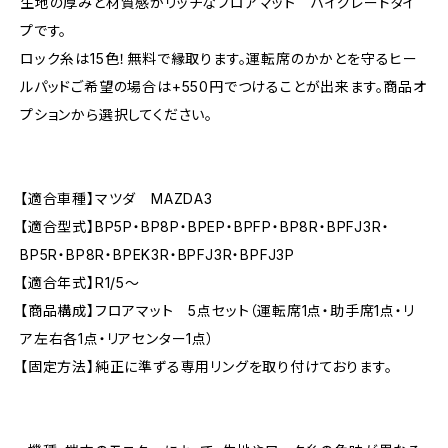
生地の厚みと材質感がリッチなフロアマット ハイグレードタイ
プです。
ロック糸は15色！無料で縁取ります。運転席のかかとを守るヒー
ルパッドご希望の場合は+550円でつけることが出来ます。商品オ
プションから選択してください。
【適合車種】マツダ MAZDA3
【適合型式】BP5P・BP8P・BPEP・BPFP・BP8R・BPFJ3R・
BP5R・BP8R・BPEK3R・BPFJ3R・BPFJ3P
【適合年式】R1/5〜
【商品構成】フロアマット 5点セット（運転席1点・助手席1点・リ
ア左右各1点・リアセンター1点）
【固定方法】純正に準ずる専用リングを取り付けております。