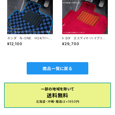
ホンダ N-ONE H24/11〜R
トヨタ エスティマ・ハイブリッ
2/3 JG1・JG2 フロアマット
ド H18/6〜H24/5（前期） 2
¥12,100
¥29,700
一式 カーマット スタンダード
0系 フロアマット一式 カーマ
タイプ
ット ハイグレードタイプ
商品一覧に戻る
一部の地域を除いて
送料無料
北海道・沖縄・離島は+1650円