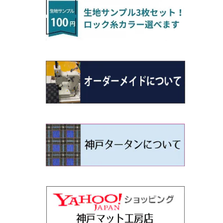
H22/4～R3/2 HA/HD系
アウトランダー
H16/4～28/1 １T系 トゥラン
ラグマットミニ（S）
H27/1～R5/6 30系
R3/11～ 20系
R2/6~R8/6 15系(e-POWER)
R1/7～ LA650/660
H24/4～29/10 20系
H26/10～
H11/6～H16/10 Y34
H23/5～ LA100系
H24/11～R1/8 GJ系
H28/11～ M900系
H13/9～ DA系
H24/11～R2/3 JG1・JG2
R2/7～ A1D系
H27/6～R1/8
ヴィッツ
ＲＸ
サクラ
ソルテラ
キャロル
ハイゼット・キャディー
クロスビー(XBEE)
N-ONE e:
ティグアン
ＣＬＳクラス
H24/10～R2/12 GF系
アウトランダーＰＨＥＶ
R5/6～ 40系
R8/6～ 16系
R2/11～ JG3・JG4
H22/12～R2/3 130系
H27/10～R4/7 20系5人乗
R4/5～ B6AW
R4/5~ XEAM10X・YEAM15X
H27/1～ HB36/37/97S
H28/6～R3/9 LA700V
H29/12～R7/10 MN71S
R7/9~ JG5
H20/9～H29/1 5NC系
H30/6～
ヴォクシー
ＵＸ
シーマ
ディアスワゴン
キャロルエコ
ハイゼット・カーゴ
ジムニー
N-VAN
トゥアレグ
Ｅクラス
H25/1～ GG/GN系 5人乗
エクリプスクロス/エクリプスクロスPH
R01/8～R4/7 20系6人乗
R7/10～ MND1S
H29/1～ 5NC/5ND系
EV
H26/1～R4/1 80系
H30/11～
H13/1～R4/8 F50・Y51
H21/9～R2/4 S300系
H24/11～H27/1 HB35S
H16/12～ S300/S700系
H3/6～ JA/JB系
H30/7～ JJ1・JJ2
H15/9～H30/4 7L/7P系
H28/7～
エスクァイア
シルビア
トレジア
スクラム
ハイゼット・トラック
ジムニーノマド
N-VAN e:
パサート
ＧＬＡクラス
H25/1～ GN0W 7人乗
H29/12～R4/7 20系7人乗
H30/3～ GK/GL系
R4/1～ 90系
タウンボックス
H26/10～R3/12 80系
H3/1～H11/1 S13・S14
H22/11～H28/3 120系
H17/9～ DG64/DG17
H11/1～ S200/S500系
R7/4～ JC74W
R6/10~ JJ3
H23/5～H27/7 3CCAX
H26/5～R2/6
エスティマ
シルフィ
フォレスター
スクラムトラック
ブーン
ジムニーワイド/ジムニーシエラ
N‐WGN/N‐WGNカスタム
ザ・ビートル
ＧＬＥクラス
R4/11～ 10系
H26/2～ DS17/64W
H11/1～H14/11 S15
H27/7～ 3CC/3CD系
ディグニティ
H18/1～H24/5（前期）
H24/12～R3/10 TB17
H14/2～ SG/SH/SJ/SK系
H25/9～ DG16T
H28/4～R5/12 M700系
H10/1～H14/1 JB33/43W
H25/11～ JH1・JH2・JH3・JH4
H24/4～R3/4 16C系
R1/6～
エスティマ・ハイブリッド
ジューク
プレオ
デミオ
ミラ
スイフト/スイフトスポーツ
S660
ポロ
Ｓクラス
H24/7～H29/1 BHGY51
H24/5～R1/10（後期）
H14/1～ JB43/74W
デリカＤ：２
H18/6～H24/5（前期）
H22/6～R2/6 F15
H22/4～H30/3 L275/285
H19/7～R1/7 DE/DJ系
H18/12～ L275/285
H22/9～ スイフト
H27/4～R3/12 JW5
H21/10～H30/3 6RC系
H25/10～R3/10
オーリス
スカイライン
プレオプラス
ビアンテ
ミラ・イース
スペーシア/スペーシアカスタム/スペー
WR-V
Ｖクラス
シアギア
H23/3～ MB系
H24/5～R1/10（後期）
H23/12～
H30/3～ AW系
デリカＤ：３
H24/8～H30/3 180系
H13/6～H18/11 V35
H24/12～H29/5 LA300/310
H20/7～30/3 CC系
H23/9～ LA300系
R6/3～ DG5
H27/4～
カムリ
スカイライン・クロスオーバー
レヴォーグ
ファミリア バン
ミラ・ココア
ZR-V
H25/3～R5/11
スペーシアベース