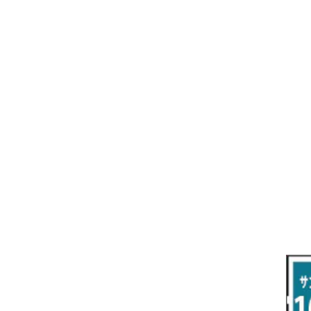
R7/10～ ZE2
R4/5～ RP6/7/8
H15/9～ 6・7人乗
H18/7~H26/5 7人乗 RN6/7/8/9
スープラ
バモス
H27/7～ 5人乗
H21/6~H24/4 5人乗 RN6/8
R1/5～ ＤＢ系
H11/6～H30/5 HM1・HM2
スペイド
バモス ホビオ
H24/4~H26/5 6人乗 RN6/7/8/9
H24/7～R2/12 140系
H15/4～Ｈ30/5 HM3・HM4
センチュリー
フィット/フィットハイブリッド
H9/4～R5/9 50/60系
H25/9～R2/2 GK/GP系
タウンエース・トラック
フリード/フリードハイブリッド
R2/2～ GR/GS系
H20/2～ 400系
H23/10～H28/9 GB3/4・GP3
タウンエース・バン
フリードスパイク/フリードスパイクHV
H28/9～R6/6 GB5/6/7/8
H20/2～ 400系
H22/7～H28/9 GB3/4
タンク
フリード+（プラス）/+ハイブリッド
R6/6～ 5人乗 GT2/4/6/8
H28/11～R2/9 M900A・M910A
H28/9～R6/6 GB5/6/7/8
ノア
プレリュード