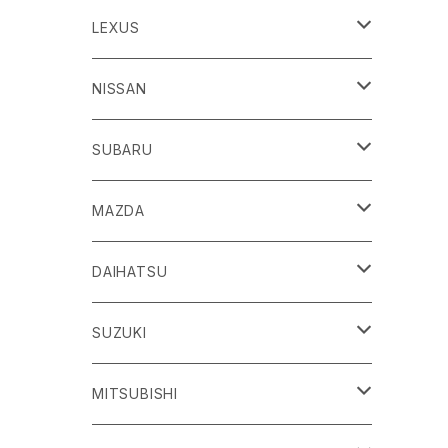
86
LEXUS
H24/4～R3/8 ZN6
GR86
ＣＴ
NISSAN
R3/10～ ZN8
H23/1～R4/11
ｂＢ
ＥＳ
ＡＤ
SUBARU
H17/12～H28/8 20系
H30/10～
H18/12～ Y12
ｂZ４X
ＧＳ
ＧＴ－Ｒ
ＢＲＺ
MAZDA
R4/5~ XEAM10/11/15・YEAM15
H24/1～R2/7
H19/12～ R35
H24/3～R3/8 ZC6
Ｃ-ＨＲ
ＨＳ
ＮＴ１００クリッパートラック
ＷＲＸ Ｓ４/ＳＴＩ
ＣＸ－３
DAIHATSU
R3/8～ ZD8
H28/12~ 10/50系
H21/7～H30/3
H25/12～ DR16T
H26/8～R3/3 VA系
H27/2～ DK系
ＦＪクルーザー
ＩＳ
ＮV１００クリッパーバン/リオ
ＸＶ/ＸＶハイブリット
ＣＸ－５
アトレー
SUZUKI
H22/12～H30/1 GSJ15W
H25/5～
H25/12～H27/3 DR64
H25/6～H29/4 GPE
H24/2～H29/2 KE系
H17/5～ S300/S700系
ＩＱ（アイキュー）
ＬＢＸ
アリア
インプレッサ /G4/スポーツ
ＣＸ－８
アルティス
eビターラ
MITSUBISHI
H27/3～ DR17
H24/10～R5/4 GP/GT（XV)
H29/2～R8/5 KF系