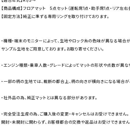
【適合年式】R1/5〜
【商品構成】フロアマット 5点セット（運転席1点・助手席1点・リア左右各
【固定方法】純正に準ずる専用リングを取り付けております。
・機種・端末のモニターによって、生地やロック糸の色味が異なる場合が
サンプル生地をご用意しております。お取り寄せください。
・エンジン種類・乗車人数・グレードによってマットの形状や点数が異な
・一部の柄の生地では、裁断の都合上、柄の向きが横向きになる場合が
・社外品の為、純正マットとは異なる部分があります。
・完全受注生産の為、ご購入後の変更・キャンセルはお受けできません。
開封・未開封に関わらず、お客様都合の交換や返品はお受けできません