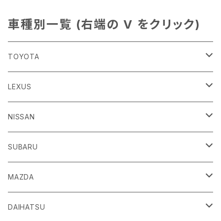
車種別一覧 (右端の V をクリック)
TOYOTA
86
LEXUS
H24/4～R3/8 ZN6
GR86
ＣＴ
NISSAN
R3/10～ ZN8
H23/1～R4/11
ｂＢ
ＥＳ
ＡＤ
SUBARU
H17/12～H28/8 20系
H30/10～
H18/12～ Y12
ｂZ４X
ＧＳ
ＧＴ－Ｒ
ＢＲＺ
MAZDA
R4/5~ XEAM10/11/15・YEAM15
H24/1～R2/7
H19/12～ R35
H24/3～R3/8 ZC6
Ｃ-ＨＲ
ＨＳ
ＮＴ１００クリッパートラック
ＷＲＸ Ｓ４/ＳＴＩ
ＣＸ－３
DAIHATSU