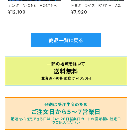
ホンダ N-ONE H24/11〜R
トヨタ ライズ R1/11〜 A20
2/3 JG1・JG2 フロアマット
0系 フロアマット一式 カーマ
¥12,100
¥7,920
一式 カーマット スタンダード
ット 防水 ラバータイプ
タイプ
商品一覧に戻る
一部の地域を除いて
送料無料
北海道・沖縄・離島は+1650円
発送は受注生産のため
ご注文日から５～７営業日
配達をご指定できる日は、14～28日営業日カートの備考欄に指定日
をご記入ください