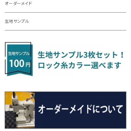
R3/7～ MXPK系
H24/4～R4/1 S3系
H29/9～R5/10 JF3/4
H30/10～
H23/9～H30/4 270系
H29/10～
H24/6～ E26 3人乗
H24/2～H26/9 S200系
R1/8～ GJ系
H14/6～ L880/LA400K
H28/2～ FF21S
H25/6～H31/3 ｅｋカスタム
H24/7～H29/8 JF1/2
H25/4～R3/4 AU系
H24/4～R1/6
MINIクロスオーバー
アリオン
ＬＸ
キューブ
シフォン
ＭＸ－３０
タフト
エスクード
ekクロスEV
NBOXスラッシュ
シャラン
Ｃクラス
ラグマット
オーダーメイド
R4/1～ S7系
R5/10～ JF5/6
H24/6～ E26 5・6人乗
H26/9～ S500系
H31/3～ ｅｋクロス
R3/6～ CDD系
H23/10～R3/3 260系
H27/9～R3/10 URJ201W
H14/10～R2/3 Z11・Z12
H28/12～R1/7 LA600/610
R2/10～ DREJ3P
R2/6～ LA900/910S
H17/5～H27/10 TA/TD系
R4/6～ B5AW
H26/12～R2/2 JF1/2
H23/2～ 7N系
H26/7～R4/2
ラグマットセカンド（L）
アルファード/ヴェルファイアＨＶ
ＮＸ
キックス
ジャスティ
アクセラ/アクセラ・スポーツ
タント
エブリィ
アイミーブ
NBOXジョイ
Tクロス
ＣＬＡクラス
生地サンプル
H24/6〜 E26 9人乗
R4/1～ ゴルフGTI/R
R4/1～ VJA310W
R3/1～ EVモデル
H27/10～ YD/YE系
H28/3～R3/6
ラグマットサード（M）
H20/5～H27/1 20系
H26/7～R3/7 10系
H20/10～H24/8 H59A
H28/11～ M900系
H21/6～R1/5 BL/BM系
H25/10～R1/7 LA600/610S
H17/9～ DA64/DA17
H22/4～R3/2 HA/HD系
R6/9～ JF5/6
R1/11～ C1DKR
H25/7～31/8
ウィッシュ
ＲＣ
グロリア
ステラ
アテンザセダン/アテンザワゴン
トール
キャリイトラック
アウトランダー
N-ONE
Tロック
ＣＬＡクラスシューティングブレーク
H16/4～28/1 １T系 トゥラン
ラグマットミニ（S）
H27/1～R5/6 30系
R3/11～ 20系
R2/6~R8/6 15系(e-POWER)
R1/7～ LA650/660
H24/4～29/10 20系
H26/10～
H11/6～H16/10 Y34
H23/5～ LA100系
H24/11～R1/8 GJ系
H28/11～ M900系
H13/9～ DA系
H24/10～R2/12 GF系
H24/11～R2/3 JG1・JG2
R2/7～ A1D系
H27/6～R1/8
ヴィッツ
ＲＸ
サクラ
ソルテラ
キャロル
ハイゼット・キャディー
クロスビー(XBEE)
アウトランダーＰＨＥＶ
N-ONE e:
ティグアン
ＣＬＳクラス
R5/6～ 40系
R8/6～ 16系
R2/11～ JG3・JG4
H22/12～R2/3 130系
H27/10～R4/7 20系5人乗
R4/5～ B6AW
R4/5~ XEAM10X・YEAM15X
H27/1～ HB36/37/97S
H28/6～R3/9 LA700V
H29/12～R7/10 MN71S
H25/1～ GG/GN系 5人乗
R7/9~ JG5
H20/9～H29/1 5NC系
H30/6～
ヴォクシー
ＵＸ
シーマ
ディアスワゴン
キャロルエコ
ハイゼット・カーゴ
ジムニー
エクリプスクロス/エクリプスクロスPHEV
N-VAN
トゥアレグ
Ｅクラス
R01/8～R4/7 20系6人乗
R7/10～ MND1S
H25/1～ GN0W 7人乗
H29/1～ 5NC/5ND系
H26/1～R4/1 80系
H30/11～
H13/1～R4/8 F50・Y51
H21/9～R2/4 S300系
H24/11～H27/1 HB35S
H16/12～ S300/S700系
H3/6～ JA/JB系
H30/3～ GK/GL系
H30/7～ JJ1・JJ2
H15/9～H30/4 7L/7P系
H28/7～
エスクァイア
シルビア
トレジア
スクラム
ハイゼット・トラック
ジムニーノマド
タウンボックス
N-VAN e:
パサート
ＧＬＡクラス
H29/12～R4/7 20系7人乗
R4/1～ 90系
H26/10～R3/12 80系
H3/1～H11/1 S13・S14
H22/11～H28/3 120系
H17/9～ DG64/DG17
H11/1～ S200/S500系
R7/4～ JC74W
H26/2～ DS17/64W
R6/10~ JJ3
H23/5～H27/7 3CCAX
H26/5～R2/6
エスティマ
シルフィ
フォレスター
スクラムトラック
ブーン
ジムニーワイド/ジムニーシエラ
ディグニティ
N‐WGN/N‐WGNカスタム
ザ・ビートル
ＧＬＥクラス
R4/11～ 10系
H11/1～H14/11 S15
H27/7～ 3CC/3CD系
H18/1～H24/5（前期）
H24/12～R3/10 TB17
H14/2～ SG/SH/SJ/SK系
H25/9～ DG16T
H28/4～R5/12 M700系
H10/1～H14/1 JB33/43W
H24/7～H29/1 BHGY51
H25/11～ JH1・JH2・JH3・JH4
H24/4～R3/4 16C系
R1/6～
エスティマ・ハイブリッド
ジューク
プレオ
デミオ
ミラ
スイフト/スイフトスポーツ
デリカＤ：２
S660
ポロ
Ｓクラス