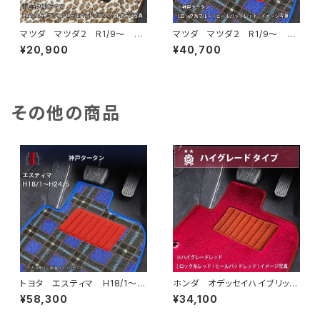
マツダ マツダ２ R1/9〜 DJ
マツダ マツダ２ R1/9〜 DJ
系 フロアマット一式 カーマッ
系 フロアマット一式 カーマッ
¥20,900
¥40,700
ト スペシャルタイプ
ト 神戸タータン 特別受注生
産品
その他の商品
トヨタ エスティマ H18/1〜H
ホンダ オデッセイハイブリッ
24/5（前期） 50系 フロアマ
ド R5/12～ RC5 フロアマ
¥58,300
¥34,100
ット一式 カーマット 神戸ター
ット一式 カーマット ハイグレ
タン 特別受注生産品
ードタイプ