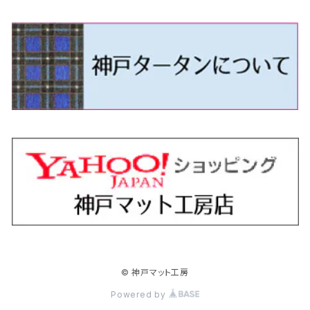
H24/5～R1/10（後期）
H14/1～ JB43/74W
H18/6～H24/5（前期）
H22/6～R2/6 F15
H22/4～H30/3 L275/285
H19/7～R1/7 DE/DJ系
H18/12～ L275/285
H22/9～ スイフト
H23/3～ MB系
H27/4～R3/12 JW5
H21/10～H30/3 6RC系
H25/10～R3/10
オーリス
スカイライン
プレオプラス
ビアンテ
ミラ・イース
スペーシア/スペーシアカスタム/スペーシアギア
デリカＤ：３
WR-V
Ｖクラス
H24/5～R1/10（後期）
H23/12～
H30/3～ AW系
H24/8～H30/3 180系
H13/6～H18/11 V35
H24/12～H29/5 LA300/310
H20/7～30/3 CC系
H23/9～ LA300系
H25/3～R5/11
H23/10～H31/4 BM20 7人乗
R6/3～ DG5
H27/4～
カムリ
スカイライン・クロスオーバー
レヴォーグ
ファミリア バン
ミラ・ココア
スペーシアベース
デリカＤ：５
ZR-V
H18/11～H26/4 V36
H29/5～ LA350/360
H30/12～R5/11
H23/10～H31/4 BM20 5人乗
H23/9～ 50/70系
H21/7～H28/6 J50
H26/6～ VM/VN系
H29/2～H30/6 後期 Y12系
H21/8～H30/3 L675/685
R4/8～ MK33V
H19/1～ CV系
R5/4～ RZ系
カローラ・アクシオ（セダン）
セドリック
レガシィB4
フレア
ミラ・トコット
ソリオ/ソリオバンディット
デリカミニ
アクティ バン/トラック
H26/2～ V37
R5/11～ MK54S・MK94S
H30/6～ 160系
H24/5～ 160系
H11/6～H16/10 Y34
H15/6～R2/8 BN/BM/BL系
H24/10～ MJ系
H30/6～ LA550/560S
H23/1～H27/8 MA15S
R5/5～ B30系/BA系
H11/6～H30/7 バン HH5・HH6
カローラ・クロス
セレナ
レガシィアウトバック
フレアクロスオーバー
ムーヴ
ハスラー
パジェロ
アコード・アコードハイブリッド
H1/6～H11/6 Y30
H27/8～R2/12 MA26/36/46S
H21/12～R3/4 トラック
R3/9～ 10系
H22/11～H28/9 C26
H15/10～ BP/BR/BS/BT系
H26/1～ MS系
H26/12～R5/7 LA150/160S
H26/1～ MR系
H18/10～R1/8 7人乗ロング V90系
H25/6～R2/2 CR系
カローラ・スポーツ
ティアナ
レガシィツーリングワゴン
フレアワゴン
ムーヴキャンバス
バレーノ
パジェロ・ミニ
インサイト
R2/12～ MA27/37/47S
H28/8～R4/11 C27
R7/6～ LA850/860S
H18/10～R1/8 5人乗ショート V80系
R2/2～R5/1 CV3
H30/6～ 210系
H15/2～R2/7 J31/J32/L33
H15/6～H26/10 BP/BR系
H24/6～ MM系
H28/9～R4/7 LA800/810S
H28/3～R2/7 WB系
H6/12～H25/1 H50系
H11/11～R4/12 ZE1・ZE2・ZE4
カローラ・ツーリング
デイズ
レックス
プレマシー
メビウス
フロンクス
プラウディア
ヴェゼル
© 神戸マット工房
R4/11～ C28
R6/3～ CY2
R4/7～ LA850/860S
R1/10～ 210系
H25/6～H31/3 20系
R4/11～ A201F
H22/7～30/3 CW系
H25/4～R3/2 ZVW41N
R6/10～ WDB3S・WEB3S
H24/7～H29/1 Y51系
H25/12～R3/4 RU系
カローラ・フィールダー
デイズルークス
ボンゴバン
ロッキー
ランディ
ミニキャブ・バン
オデッセイ
Powered by