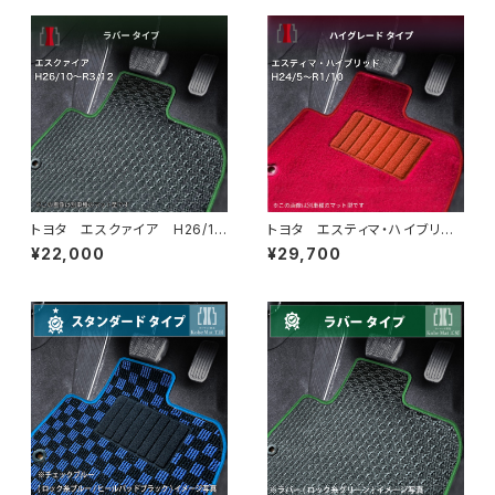
トヨタ エスクァイア H26/1
トヨタ エスティマ・ハイブリッ
0〜R3/12 80系 フロアマッ
ド H24/5〜R1/10（後期） 20
¥22,000
¥29,700
ト一式 カーマット 防水 ラバ
系 フロアマット一式 カーマッ
ータイプ
ト ハイグレードタイプ