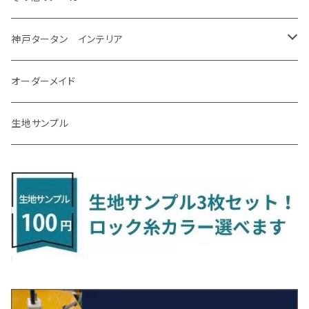
R7/12～ 60系
R8/2～ RS5/6
R8/7～ E53
H23/12～R3/7 NHP10
H19/5～H29/10
R3/8～ E13
H11/2～H24/2 TV系
R1/5～ BP系
R2/9～ S403/413P
R4/6～ HE33S
H25/6～ B11W/B30系
H23/12～H29/9 JF1/2
H29/10～ ３HD系
H24/11～30/10
アベンシス
ＬＳ５００/ＬＳ５００ｈ
ＮＶ３５０キャラバン
サンバートラック
ＭＡＺＤＡ６
コペン
イグニス
ｅｋカスタム/ｅｋクロス
NBOXプラス/NBOXプラスカスタム
ゴルフ
Ｂクラス
MINI
神戸タータン インテリア
R3/7～ MXPK系
H24/4～R4/1 S3系
H29/9～R5/10 JF3/4
H30/10～
H23/9～H30/4 270系
H29/10～
H24/6～ E26 3人乗
H24/2～H26/9 S200系
R1/8～ GJ系
H14/6～ L880/LA400K
H28/2～ FF21S
H25/6～H31/3 ｅｋカスタム
H24/7～H29/8 JF1/2
H25/4～R3/4 AU系
H24/4～R1/6
MINIクロスオーバー
アリオン
ＬＸ
キューブ
シフォン
ＭＸ－３０
タフト
エスクード
ekクロスEV
NBOXスラッシュ
シャラン
Ｃクラス
ラグマット
オーダーメイド
R4/1～ S7系
R5/10～ JF5/6
H24/6～ E26 5・6人乗
H26/9～ S500系
H31/3～ ｅｋクロス
R3/6～ CDD系
H23/10～R3/3 260系
H27/9～R3/10 URJ201W
H14/10～R2/3 Z11・Z12
H28/12～R1/7 LA600/610
R2/10～ DREJ3P
R2/6～ LA900/910S
H17/5～H27/10 TA/TD系
R4/6～ B5AW
H26/12～R2/2 JF1/2
H23/2～ 7N系
H26/7～R4/2
ラグマットセカンド（L）
アルファード/ヴェルファイアＨＶ
ＮＸ
キックス
ジャスティ
アクセラ/アクセラ・スポーツ
タント
エブリィ
アイミーブ
NBOXジョイ
Tクロス
ＣＬＡクラス
生地サンプル
H24/6〜 E26 9人乗
R4/1～ ゴルフGTI/R
R4/1～ VJA310W
R3/1～ EVモデル
H27/10～ YD/YE系
H28/3～R3/6
ラグマットサード（M）
H20/5～H27/1 20系
H26/7～R3/7 10系
H20/10～H24/8 H59A
H28/11～ M900系
H21/6～R1/5 BL/BM系
H25/10～R1/7 LA600/610S
H17/9～ DA64/DA17
H22/4～R3/2 HA/HD系
R6/9～ JF5/6
R1/11～ C1DKR
H25/7～31/8
ウィッシュ
ＲＣ
グロリア
ステラ
アテンザセダン/アテンザワゴン
トール
キャリイトラック
アウトランダー
N-ONE
Tロック
ＣＬＡクラスシューティングブレーク
H16/4～28/1 １T系 トゥラン
ラグマットミニ（S）
H27/1～R5/6 30系
R3/11～ 20系
R2/6~R8/6 15系(e-POWER)
R1/7～ LA650/660
H24/4～29/10 20系
H26/10～
H11/6～H16/10 Y34
H23/5～ LA100系
H24/11～R1/8 GJ系
H28/11～ M900系
H13/9～ DA系
H24/10～R2/12 GF系
H24/11～R2/3 JG1・JG2
R2/7～ A1D系
H27/6～R1/8
ヴィッツ
ＲＸ
サクラ
ソルテラ
キャロル
ハイゼット・キャディー
クロスビー(XBEE)
アウトランダーＰＨＥＶ
N-ONE e:
ティグアン
ＣＬＳクラス
R5/6～ 40系
R8/6～ 16系
R2/11～ JG3・JG4
H22/12～R2/3 130系
H27/10～R4/7 20系5人乗
R4/5～ B6AW
R4/5~ XEAM10X・YEAM15X
H27/1～ HB36/37/97S
H28/6～R3/9 LA700V
H29/12～R7/10 MN71S
H25/1～ GG/GN系 5人乗
R7/9~ JG5
H20/9～H29/1 5NC系
H30/6～
ヴォクシー
ＵＸ
シーマ
ディアスワゴン
キャロルエコ
ハイゼット・カーゴ
ジムニー
エクリプスクロス/エクリプスクロスPHEV
N-VAN
トゥアレグ
Ｅクラス
R01/8～R4/7 20系6人乗
R7/10～ MND1S
H25/1～ GN0W 7人乗
H29/1～ 5NC/5ND系
H26/1～R4/1 80系
H30/11～
H13/1～R4/8 F50・Y51
H21/9～R2/4 S300系
H24/11～H27/1 HB35S
H16/12～ S300/S700系
H3/6～ JA/JB系
H30/3～ GK/GL系
H30/7～ JJ1・JJ2
H15/9～H30/4 7L/7P系
H28/7～
エスクァイア
シルビア
トレジア
スクラム
ハイゼット・トラック
ジムニーノマド
タウンボックス
N-VAN e:
パサート
ＧＬＡクラス