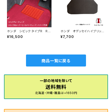
ホンダ シビック タイプR R4/
ホンダ オデッセイハイブリッ
9〜 FL5 フロアマット一式
ド R5/12〜 RC5 アンダー
¥16,500
¥7,700
カーマット ハイグレードタイプ
ラゲッジマット トランクマッ
ト カーマット 防水 ラバータ
イプ rc5
商品一覧に戻る
一部の地域を除いて
送料無料
北海道・沖縄・離島は+1650円