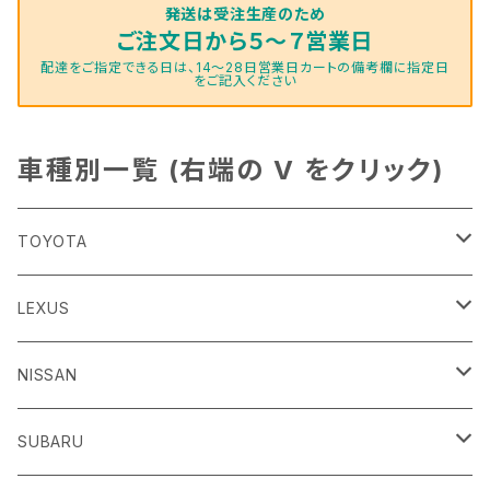
発送は受注生産のため
ご注文日から５～７営業日
配達をご指定できる日は、14～28日営業日カートの備考欄に指定日
をご記入ください
車種別一覧 (右端の V をクリック)
TOYOTA
86
LEXUS
H24/4～R3/8 ZN6
GR86
ＣＴ
NISSAN
R3/10～ ZN8
H23/1～R4/11
ｂＢ
ＥＳ
ＡＤ
SUBARU