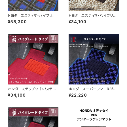
トヨタ エスティマ・ハイブリッ
トヨタ エスティマ・ハイブリッ
ド H18/6〜H24/5（前期） 2
ド H24/5〜R1/10（後期） 20
¥58,300
¥34,100
0系 フロアマット一式 カーマ
系 フロアマット一式 カーマッ
ット 神戸タータン 特別受注
ト スペシャルタイプ
生産品
ホンダ ステップワゴン/ステッ
ホンダ スーパーワン R8/
プワゴンスパーダ R4/5〜 R
5〜 JG6 ラゲッジマット・ア
¥34,100
¥22,220
P6/7/8 フロアマット一式 カ
ンドマット付 フロアマット一
ーマット ハイグレードタイプ
式 カーマット スタンダードタ
イプ スーパーONE Super-O
NE jg6