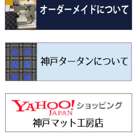
H29/12～R4/7 20系7人乗
R4/1～ 90系
H26/10～R3/12 80系
H3/1～H11/1 S13・S14
H22/11～H28/3 120系
H17/9～ DG64/DG17
H11/1～ S200/S500系
R7/4～ JC74W
H26/2～ DS17/64W
R6/10~ JJ3
H23/5～H27/7 3CCAX
H26/5～R2/6
エスティマ
シルフィ
フォレスター
スクラムトラック
ブーン
ジムニーワイド/ジムニーシエラ
ディグニティ
N‐WGN/N‐WGNカスタム
ザ・ビートル
ＧＬＥクラス
R4/11～ 10系
H11/1～H14/11 S15
H27/7～ 3CC/3CD系
H18/1～H24/5（前期）
H24/12～R3/10 TB17
H14/2～ SG/SH/SJ/SK系
H25/9～ DG16T
H28/4～R5/12 M700系
H10/1～H14/1 JB33/43W
H24/7～H29/1 BHGY51
H25/11～ JH1・JH2・JH3・JH4
H24/4～R3/4 16C系
R1/6～
エスティマ・ハイブリッド
ジューク
プレオ
デミオ
ミラ
スイフト/スイフトスポーツ
デリカＤ：２
S660
ポロ
Ｓクラス
H24/5～R1/10（後期）
H14/1～ JB43/74W
H18/6～H24/5（前期）
H22/6～R2/6 F15
H22/4～H30/3 L275/285
H19/7～R1/7 DE/DJ系
H18/12～ L275/285
H22/9～ スイフト
H23/3～ MB系
H27/4～R3/12 JW5
H21/10～H30/3 6RC系
H25/10～R3/10
オーリス
スカイライン
プレオプラス
ビアンテ
ミラ・イース
スペーシア/スペーシアカスタム/スペーシアギア
デリカＤ：３
WR-V
Ｖクラス
H24/5～R1/10（後期）
H23/12～
H30/3～ AW系
H24/8～H30/3 180系
H13/6～H18/11 V35
H24/12～H29/5 LA300/310
H20/7～30/3 CC系
H23/9～ LA300系
H25/3～R5/11
H23/10～H31/4 BM20 7人乗
R6/3～ DG5
H27/4～
カムリ
スカイライン・クロスオーバー
レヴォーグ
ファミリア バン
ミラ・ココア
スペーシアベース
デリカＤ：５
ZR-V
H18/11～H26/4 V36
H29/5～ LA350/360
H30/12～R5/11
H23/10～H31/4 BM20 5人乗
H23/9～ 50/70系
H21/7～H28/6 J50
H26/6～ VM/VN系
H29/2～H30/6 後期 Y12系
H21/8～H30/3 L675/685
R4/8～ MK33V
H19/1～ CV系
R5/4～ RZ系
カローラ・アクシオ（セダン）
セドリック
レガシィB4
フレア
ミラ・トコット
ソリオ/ソリオバンディット
デリカミニ
アクティ バン/トラック
H26/2～ V37
R5/11～ MK54S・MK94S
H30/6～ 160系
H24/5～ 160系
H11/6～H16/10 Y34
H15/6～R2/8 BN/BM/BL系
H24/10～ MJ系
H30/6～ LA550/560S
H23/1～H27/8 MA15S
R5/5～ B30系/BA系
H11/6～H30/7 バン HH5・HH6
カローラ・クロス
セレナ
レガシィアウトバック
フレアクロスオーバー
ムーヴ
ハスラー
パジェロ
アコード・アコードハイブリッド
H1/6～H11/6 Y30
H27/8～R2/12 MA26/36/46S
H21/12～R3/4 トラック
R3/9～ 10系
H22/11～H28/9 C26
H15/10～ BP/BR/BS/BT系
H26/1～ MS系
H26/12～R5/7 LA150/160S
H26/1～ MR系
H18/10～R1/8 7人乗ロング V90系
H25/6～R2/2 CR系
カローラ・スポーツ
ティアナ
レガシィツーリングワゴン
フレアワゴン
ムーヴキャンバス
バレーノ
パジェロ・ミニ
インサイト