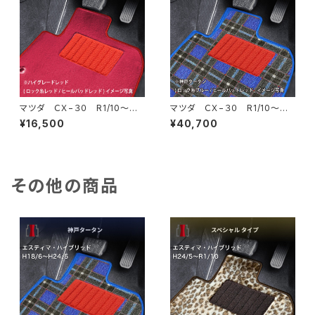
マツダ ＣＸ−３０ R1/10〜
マツダ ＣＸ−３０ R1/10〜
DM系 フロアマット一式 カー
DM系 フロアマット一式 カー
¥16,500
¥40,700
マット ハイグレードタイプ
マット 神戸タータン 特別受
注生産品
その他の商品