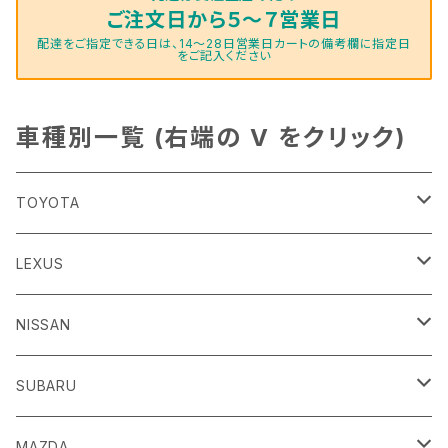
ご注文日から５～７営業日
配達をご指定できる日は、14～28日営業日カートの備考欄に指定日
をご記入ください
車種別一覧 (右端の V をクリック)
TOYOTA
86
LEXUS
H24/4～R3/8 ZN6
GR86
ＣＴ
NISSAN
R3/10～ ZN8
H23/1～R4/11
ｂＢ
ＥＳ
ＡＤ
SUBARU
H17/12～H28/8 20系
H30/10～
H18/12～ Y12
ｂZ４X
ＧＳ
ＧＴ－Ｒ
ＢＲＺ
MAZDA