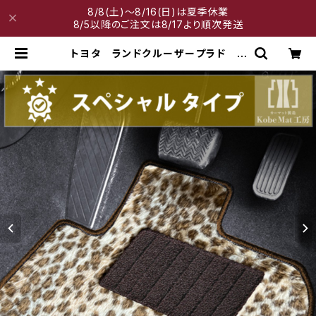
8/8(土)～8/16(日)は夏季休業
8/5以降のご注文は8/17より順次発送
トヨタ ランドクルーザープラド H
21/9〜 150系 5人乗り フロアマ
ット一式 カーマット スペシャルタ
イプ | 神戸マット工房