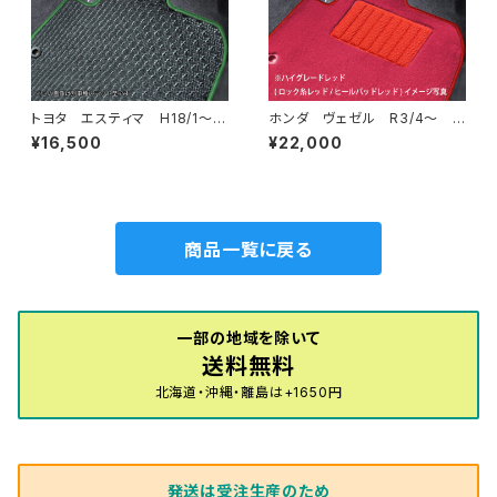
トヨタ エスティマ H18/1〜H
ホンダ ヴェゼル R3/4〜 R
24/5（前期） 50系 フロアマ
V系 ラゲッジマット付 フロア
¥16,500
¥22,000
ット一式 カーマット 防水 ラ
マット一式 トランクマット カ
バータイプ
ーマット ハイグレードタイプ
商品一覧に戻る
一部の地域を除いて
送料無料
北海道・沖縄・離島は+1650円
発送は受注生産のため