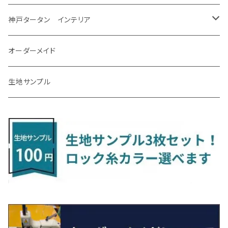
R7/12～ 60系
R8/2～ RS5/6
R8/7～ E53
H23/12～R3/7 NHP10
H19/5～H29/10
R3/8～ E13
H11/2～H24/2 TV系
R1/5～ BP系
R2/9～ S403/413P
R4/6～ HE33S
H25/6～ B11W/B30系
H23/12～H29/9 JF1/2
H29/10～ ３HD系
H24/11～30/10
アベンシス
ＬＳ５００/ＬＳ５００ｈ
ＮＶ３５０キャラバン
サンバートラック
ＭＡＺＤＡ６
コペン
イグニス
ｅｋカスタム/ｅｋクロス
NBOXプラス/NBOXプラスカスタム
ゴルフ
Ｂクラス
MINI
神戸タータン インテリア
R3/7～ MXPK系
H24/4～R4/1 S3系
H29/9～R5/10 JF3/4
H30/10～
H23/9～H30/4 270系
H29/10～
H24/6～ E26 3人乗
H24/2～H26/9 S200系
R1/8～ GJ系
H14/6～ L880/LA400K
H28/2～ FF21S
H25/6～H31/3 ｅｋカスタム
H24/7～H29/8 JF1/2
H25/4～R3/4 AU系
H24/4～R1/6
MINIクロスオーバー
アリオン
ＬＸ
キューブ
シフォン
ＭＸ－３０
タフト
エスクード
ekクロスEV
NBOXスラッシュ
シャラン
Ｃクラス
ラグマット
オーダーメイド
R4/1～ S7系
R5/10～ JF5/6
H24/6～ E26 5・6人乗
H26/9～ S500系
H31/3～ ｅｋクロス
R3/6～ CDD系
H23/10～R3/3 260系
H27/9～R3/10 URJ201W
H14/10～R2/3 Z11・Z12
H28/12～R1/7 LA600/610
R2/10～ DREJ3P
R2/6～ LA900/910S
H17/5～H27/10 TA/TD系
R4/6～ B5AW
H26/12～R2/2 JF1/2
H23/2～ 7N系
H26/7～R4/2
ラグマットセカンド（L）
アルファード/ヴェルファイアＨＶ
ＮＸ
キックス
ジャスティ
アクセラ/アクセラ・スポーツ
タント
エブリィ
アイミーブ
NBOXジョイ
Tクロス
ＣＬＡクラス
生地サンプル
H24/6〜 E26 9人乗
R4/1～ ゴルフGTI/R
R4/1～ VJA310W
R3/1～ EVモデル
H27/10～ YD/YE系
H28/3～R3/6
ラグマットサード（M）
H20/5～H27/1 20系
H26/7～R3/7 10系
H20/10～H24/8 H59A
H28/11～ M900系
H21/6～R1/5 BL/BM系
H25/10～R1/7 LA600/610S
H17/9～ DA64/DA17
H22/4～R3/2 HA/HD系
R6/9～ JF5/6
R1/11～ C1DKR
H25/7～31/8
ウィッシュ
ＲＣ
グロリア
ステラ
アテンザセダン/アテンザワゴン
トール
キャリイトラック
アウトランダー
N-ONE
Tロック
ＣＬＡクラスシューティングブレーク
H16/4～28/1 １T系 トゥラン
ラグマットミニ（S）
H27/1～R5/6 30系
R3/11～ 20系
R2/6~R8/6 15系(e-POWER)
R1/7～ LA650/660
H24/4～29/10 20系
H26/10～
H11/6～H16/10 Y34
H23/5～ LA100系
H24/11～R1/8 GJ系
H28/11～ M900系
H13/9～ DA系
H24/10～R2/12 GF系
H24/11～R2/3 JG1・JG2
R2/7～ A1D系
H27/6～R1/8
ヴィッツ
ＲＸ
サクラ
ソルテラ
キャロル
ハイゼット・キャディー
クロスビー(XBEE)
アウトランダーＰＨＥＶ
N-ONE e:
ティグアン
ＣＬＳクラス
R5/6～ 40系
R8/6～ 16系
R2/11～ JG3・JG4
H22/12～R2/3 130系
H27/10～R4/7 20系5人乗
R4/5～ B6AW
R4/5~ XEAM10X・YEAM15X
H27/1～ HB36/37/97S
H28/6～R3/9 LA700V
H29/12～R7/10 MN71S
H25/1～ GG/GN系 5人乗
R7/9~ JG5
H20/9～H29/1 5NC系
H30/6～
ヴォクシー
ＵＸ
シーマ
ディアスワゴン
キャロルエコ
ハイゼット・カーゴ
ジムニー
エクリプスクロス/エクリプスクロスPHEV
N-VAN
トゥアレグ
Ｅクラス
R01/8～R4/7 20系6人乗
R7/10～ MND1S
H25/1～ GN0W 7人乗
H29/1～ 5NC/5ND系
H26/1～R4/1 80系
H30/11～
H13/1～R4/8 F50・Y51
H21/9～R2/4 S300系
H24/11～H27/1 HB35S
H16/12～ S300/S700系
H3/6～ JA/JB系
H30/3～ GK/GL系
H30/7～ JJ1・JJ2
H15/9～H30/4 7L/7P系
H28/7～
エスクァイア
シルビア
トレジア
スクラム
ハイゼット・トラック
ジムニーノマド
タウンボックス
N-VAN e:
パサート
ＧＬＡクラス