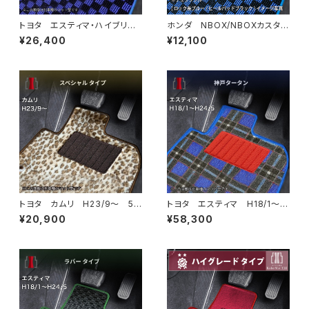
トヨタ エスティマ・ハイブリッ
ホンダ NBOX/NBOXカスタ
ド H24/5〜R1/10（後期） 20
ム R5/10〜 JF5/6 フロア
¥26,400
¥12,100
系 フロアマット一式 カーマッ
マット一式 カーマット スタン
ト スタンダードタイプ
ダードタイプ
トヨタ カムリ H23/9〜 5
トヨタ エスティマ H18/1〜H
0/70系 フロアマット一式 カ
24/5（前期） 50系 フロアマ
¥20,900
¥58,300
ーマット スペシャルタイプ
ット一式 カーマット 神戸ター
タン 特別受注生産品