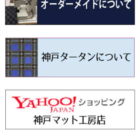
H29/12～R4/7 20系7人乗
R4/1～ 90系
H26/10～R3/12 80系
H3/1～H11/1 S13・S14
H22/11～H28/3 120系
H17/9～ DG64/DG17
H11/1～ S200/S500系
R7/4～ JC74W
H26/2～ DS17/64W
R6/10~ JJ3
H23/5～H27/7 3CCAX
H26/5～R2/6
エスティマ
シルフィ
フォレスター
スクラムトラック
ブーン
ジムニーワイド/ジムニーシエラ
ディグニティ
N‐WGN/N‐WGNカスタム
ザ・ビートル
ＧＬＥクラス
R4/11～ 10系
H11/1～H14/11 S15
H27/7～ 3CC/3CD系
H18/1～H24/5（前期）
H24/12～R3/10 TB17
H14/2～ SG/SH/SJ/SK系
H25/9～ DG16T
H28/4～R5/12 M700系
H10/1～H14/1 JB33/43W
H24/7～H29/1 BHGY51
H25/11～ JH1・JH2・JH3・JH4
H24/4～R3/4 16C系
R1/6～
エスティマ・ハイブリッド
ジューク
プレオ
デミオ
ミラ
スイフト/スイフトスポーツ
デリカＤ：２
S660
ポロ
Ｓクラス
H24/5～R1/10（後期）
H14/1～ JB43/74W
H18/6～H24/5（前期）
H22/6～R2/6 F15
H22/4～H30/3 L275/285
H19/7～R1/7 DE/DJ系
H18/12～ L275/285
H22/9～ スイフト
H23/3～ MB系
H27/4～R3/12 JW5
H21/10～H30/3 6RC系
H25/10～R3/10
オーリス
スカイライン
プレオプラス
ビアンテ
ミラ・イース
スペーシア/スペーシアカスタム/スペーシアギア
デリカＤ：３
WR-V
Ｖクラス
H24/5～R1/10（後期）
H23/12～
H30/3～ AW系
H24/8～H30/3 180系
H13/6～H18/11 V35
H24/12～H29/5 LA300/310
H20/7～30/3 CC系
H23/9～ LA300系
H25/3～R5/11
H23/10～H31/4 BM20 7人乗
R6/3～ DG5
H27/4～
カムリ
スカイライン・クロスオーバー
レヴォーグ
ファミリア バン
ミラ・ココア
スペーシアベース
デリカＤ：５
ZR-V
H18/11～H26/4 V36
H29/5～ LA350/360
H30/12～R5/11
H23/10～H31/4 BM20 5人乗
H23/9～ 50/70系
H21/7～H28/6 J50
H26/6～ VM/VN系
H29/2～H30/6 後期 Y12系
H21/8～H30/3 L675/685
R4/8～ MK33V
H19/1～ CV系
R5/4～ RZ系
カローラ・アクシオ（セダン）
セドリック
レガシィB4
フレア
ミラ・トコット
ソリオ/ソリオバンディット
デリカミニ
アクティ バン/トラック
H26/2～ V37
R5/11～ MK54S・MK94S
H30/6～ 160系
H24/5～ 160系
H11/6～H16/10 Y34
H15/6～R2/8 BN/BM/BL系
H24/10～ MJ系
H30/6～ LA550/560S
H23/1～H27/8 MA15S
R5/5～ B30系/BA系
H11/6～H30/7 バン HH5・HH6
カローラ・クロス
セレナ
レガシィアウトバック
フレアクロスオーバー
ムーヴ
ハスラー
パジェロ
アコード・アコードハイブリッド
H1/6～H11/6 Y30
H27/8～R2/12 MA26/36/46S
H21/12～R3/4 トラック
R3/9～ 10系
H22/11～H28/9 C26
H15/10～ BP/BR/BS/BT系
H26/1～ MS系
H26/12～R5/7 LA150/160S
H26/1～ MR系
H18/10～R1/8 7人乗ロング V90系
H25/6～R2/2 CR系
カローラ・スポーツ
ティアナ
レガシィツーリングワゴン
フレアワゴン
ムーヴキャンバス
バレーノ
パジェロ・ミニ
インサイト
R2/12～ MA27/37/47S
H28/8～R4/11 C27
R7/6～ LA850/860S
H18/10～R1/8 5人乗ショート V80系
R2/2～R5/1 CV3
H30/6～ 210系
H15/2～R2/7 J31/J32/L33
H15/6～H26/10 BP/BR系
H24/6～ MM系
H28/9～R4/7 LA800/810S
H28/3～R2/7 WB系
H6/12～H25/1 H50系
H11/11～R4/12 ZE1・ZE2・ZE4
カローラ・ツーリング
デイズ
レックス
プレマシー
メビウス
フロンクス
プラウディア
ヴェゼル