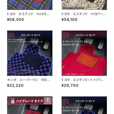
トヨタ エスティマ H24/5〜R
トヨタ エスティマ H18/1〜H
1/10（後期） 50系 フロアマッ
24/5（前期） 50系 フロアマ
¥58,300
¥34,100
ト一式 カーマット 神戸タータ
ット一式 カーマット スペシャ
ン 特別受注生産品
ルタイプ
ホンダ スーパーワン R8/
トヨタ エスティマ・ハイブリッ
5〜 JG6 ラゲッジマット・ア
ド H24/5〜R1/10（後期） 20
¥22,220
¥29,700
ンドマット付 フロアマット一
系 フロアマット一式 カーマッ
式 カーマット スタンダードタ
ト ハイグレードタイプ
イプ スーパーONE Super-O
NE jg6