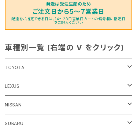
発送は受注生産のため
ご注文日から５～７営業日
配達をご指定できる日は、14～28日営業日カートの備考欄に指定日
をご記入ください
車種別一覧 (右端の V をクリック)
TOYOTA
86
LEXUS
H24/4～R3/8 ZN6
GR86
ＣＴ
NISSAN
R3/10～ ZN8
H23/1～R4/11
ｂＢ
ＥＳ
ＡＤ
SUBARU