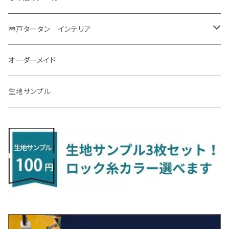
R7/12～ 60系
R8/2～ RS5/6
R8/7～ E53
H23/12～R3/7 NHP10
H19/5～H29/10
R3/8～ E13
H11/2～H24/2 TV系
R1/5～ BP系
R2/9～ S403/413P
R4/6～ HE33S
H25/6～ B11W/B30系
H23/12～H29/9 JF1/2
H29/10～ ３HD系
H24/11～30/10
アベンシス
ＬＳ５００/ＬＳ５００ｈ
ＮＶ３５０キャラバン
サンバートラック
ＭＡＺＤＡ６
コペン
イグニス
ｅｋカスタム/ｅｋクロス
NBOXプラス/NBOXプラスカスタム
ゴルフ
Ｂクラス
MINI
神戸タータン インテリア
R3/7～ MXPK系
H24/4～R4/1 S3系
H29/9～R5/10 JF3/4
H30/10～
H23/9～H30/4 270系
H29/10～
H24/6～ E26 3人乗
H24/2～H26/9 S200系
R1/8～ GJ系
H14/6～ L880/LA400K
H28/2～ FF21S
H25/6～H31/3 ｅｋカスタム
H24/7～H29/8 JF1/2
H25/4～R3/4 AU系
H24/4～R1/6
MINIクロスオーバー
アリオン
ＬＸ
キューブ
シフォン
ＭＸ－３０
タフト
エスクード
ekクロスEV
NBOXスラッシュ
シャラン
Ｃクラス
ラグマット
オーダーメイド
R4/1～ S7系
R5/10～ JF5/6
H24/6～ E26 5・6人乗
H26/9～ S500系
H31/3～ ｅｋクロス
R3/6～ CDD系
H23/10～R3/3 260系
H27/9～R3/10 URJ201W
H14/10～R2/3 Z11・Z12
H28/12～R1/7 LA600/610
R2/10～ DREJ3P
R2/6～ LA900/910S
H17/5～H27/10 TA/TD系
R4/6～ B5AW
H26/12～R2/2 JF1/2
H23/2～ 7N系
H26/7～R4/2
ラグマットセカンド（L）
アルファード/ヴェルファイアＨＶ
ＮＸ
キックス
ジャスティ
アクセラ/アクセラ・スポーツ
タント
エブリィ
アイミーブ
NBOXジョイ
Tクロス
ＣＬＡクラス
生地サンプル
H24/6〜 E26 9人乗
R4/1～ ゴルフGTI/R
R4/1～ VJA310W
R3/1～ EVモデル
H27/10～ YD/YE系
H28/3～R3/6
ラグマットサード（M）
H20/5～H27/1 20系
H26/7～R3/7 10系
H20/10～H24/8 H59A
H28/11～ M900系
H21/6～R1/5 BL/BM系
H25/10～R1/7 LA600/610S
H17/9～ DA64/DA17
H22/4～R3/2 HA/HD系
R6/9～ JF5/6
R1/11～ C1DKR
H25/7～31/8
ウィッシュ
ＲＣ
グロリア
ステラ
アテンザセダン/アテンザワゴン
トール
キャリイトラック
アウトランダー
N-ONE
Tロック
ＣＬＡクラスシューティングブレーク
H16/4～28/1 １T系 トゥラン
ラグマットミニ（S）
H27/1～R5/6 30系
R3/11～ 20系
R2/6~R8/6 15系(e-POWER)
R1/7～ LA650/660
H24/4～29/10 20系
H26/10～
H11/6～H16/10 Y34
H23/5～ LA100系
H24/11～R1/8 GJ系
H28/11～ M900系
H13/9～ DA系
H24/10～R2/12 GF系
H24/11～R2/3 JG1・JG2
R2/7～ A1D系
H27/6～R1/8
ヴィッツ
ＲＸ
サクラ
ソルテラ
キャロル
ハイゼット・キャディー
クロスビー(XBEE)
アウトランダーＰＨＥＶ
N-ONE e:
ティグアン
ＣＬＳクラス
R5/6～ 40系
R8/6～ 16系
R2/11～ JG3・JG4
H22/12～R2/3 130系
H27/10～R4/7 20系5人乗
R4/5～ B6AW
R4/5~ XEAM10X・YEAM15X
H27/1～ HB36/37/97S
H28/6～R3/9 LA700V
H29/12～R7/10 MN71S
H25/1～ GG/GN系 5人乗
R7/9~ JG5
H20/9～H29/1 5NC系
H30/6～
ヴォクシー
ＵＸ
シーマ
ディアスワゴン
キャロルエコ
ハイゼット・カーゴ
ジムニー
エクリプスクロス/エクリプスクロスPHEV
N-VAN
トゥアレグ
Ｅクラス
R01/8～R4/7 20系6人乗
R7/10～ MND1S
H25/1～ GN0W 7人乗
H29/1～ 5NC/5ND系
H26/1～R4/1 80系
H30/11～
H13/1～R4/8 F50・Y51
H21/9～R2/4 S300系
H24/11～H27/1 HB35S
H16/12～ S300/S700系
H3/6～ JA/JB系
H30/3～ GK/GL系
H30/7～ JJ1・JJ2
H15/9～H30/4 7L/7P系
H28/7～
エスクァイア
シルビア
トレジア
スクラム
ハイゼット・トラック
ジムニーノマド
タウンボックス
N-VAN e:
パサート
ＧＬＡクラス