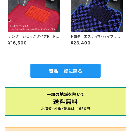
ホンダ シビック タイプR R4/
トヨタ エスティマ・ハイブリッ
9〜 FL5 フロアマット一式
ド H24/5〜R1/10（後期） 20
¥16,500
¥26,400
カーマット ハイグレードタイプ
系 フロアマット一式 カーマッ
ト スタンダードタイプ
商品一覧に戻る
一部の地域を除いて
送料無料
北海道・沖縄・離島は+1650円