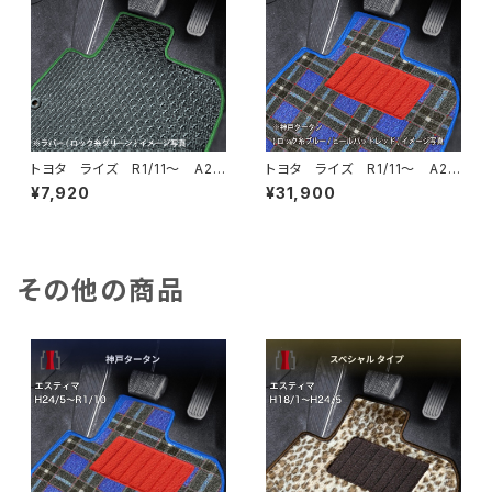
トヨタ ライズ R1/11〜 A20
トヨタ ライズ R1/11〜 A20
0系 フロアマット一式 カーマ
0系 フロアマット一式 カーマ
¥7,920
¥31,900
ット 防水 ラバータイプ
ット 神戸タータン 特別受注
生産品
その他の商品