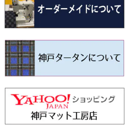
H29/12～R4/7 20系7人乗
R4/1～ 90系
H26/10～R3/12 80系
H3/1～H11/1 S13・S14
H22/11～H28/3 120系
H17/9～ DG64/DG17
H11/1～ S200/S500系
R7/4～ JC74W
H26/2～ DS17/64W
R6/10~ JJ3
H23/5～H27/7 3CCAX
H26/5～R2/6
エスティマ
シルフィ
フォレスター
スクラムトラック
ブーン
ジムニーワイド/ジムニーシエラ
ディグニティ
N‐WGN/N‐WGNカスタム
ザ・ビートル
ＧＬＥクラス
R4/11～ 10系
H11/1～H14/11 S15
H27/7～ 3CC/3CD系
H18/1～H24/5（前期）
H24/12～R3/10 TB17
H14/2～ SG/SH/SJ/SK系
H25/9～ DG16T
H28/4～R5/12 M700系
H10/1～H14/1 JB33/43W
H24/7～H29/1 BHGY51
H25/11～ JH1・JH2・JH3・JH4
H24/4～R3/4 16C系
R1/6～
エスティマ・ハイブリッド
ジューク
プレオ
デミオ
ミラ
スイフト/スイフトスポーツ
デリカＤ：２
S660
ポロ
Ｓクラス
H24/5～R1/10（後期）
H14/1～ JB43/74W
H18/6～H24/5（前期）
H22/6～R2/6 F15
H22/4～H30/3 L275/285
H19/7～R1/7 DE/DJ系
H18/12～ L275/285
H22/9～ スイフト
H23/3～ MB系
H27/4～R3/12 JW5
H21/10～H30/3 6RC系
H25/10～R3/10
オーリス
スカイライン
プレオプラス
ビアンテ
ミラ・イース
スペーシア/スペーシアカスタム/スペーシアギア
デリカＤ：３
WR-V
Ｖクラス
H24/5～R1/10（後期）
H23/12～
H30/3～ AW系
H24/8～H30/3 180系
H13/6～H18/11 V35
H24/12～H29/5 LA300/310
H20/7～30/3 CC系
H23/9～ LA300系
H25/3～R5/11
H23/10～H31/4 BM20 7人乗
R6/3～ DG5
H27/4～
カムリ
スカイライン・クロスオーバー
レヴォーグ
ファミリア バン
ミラ・ココア
スペーシアベース
デリカＤ：５
ZR-V
H18/11～H26/4 V36
H29/5～ LA350/360
H30/12～R5/11
H23/10～H31/4 BM20 5人乗
H23/9～ 50/70系
H21/7～H28/6 J50
H26/6～ VM/VN系
H29/2～H30/6 後期 Y12系
H21/8～H30/3 L675/685
R4/8～ MK33V
H19/1～ CV系
R5/4～ RZ系
カローラ・アクシオ（セダン）
セドリック
レガシィB4
フレア
ミラ・トコット
ソリオ/ソリオバンディット
デリカミニ
アクティ バン/トラック
H26/2～ V37
R5/11～ MK54S・MK94S
H30/6～ 160系
H24/5～ 160系
H11/6～H16/10 Y34
H15/6～R2/8 BN/BM/BL系
H24/10～ MJ系
H30/6～ LA550/560S
H23/1～H27/8 MA15S
R5/5～ B30系/BA系
H11/6～H30/7 バン HH5・HH6
カローラ・クロス
セレナ
レガシィアウトバック
フレアクロスオーバー
ムーヴ
ハスラー
パジェロ
アコード・アコードハイブリッド
H1/6～H11/6 Y30
H27/8～R2/12 MA26/36/46S
H21/12～R3/4 トラック
R3/9～ 10系
H22/11～H28/9 C26
H15/10～ BP/BR/BS/BT系
H26/1～ MS系
H26/12～R5/7 LA150/160S
H26/1～ MR系
H18/10～R1/8 7人乗ロング V90系
H25/6～R2/2 CR系
カローラ・スポーツ
ティアナ
レガシィツーリングワゴン
フレアワゴン
ムーヴキャンバス
バレーノ
パジェロ・ミニ
インサイト