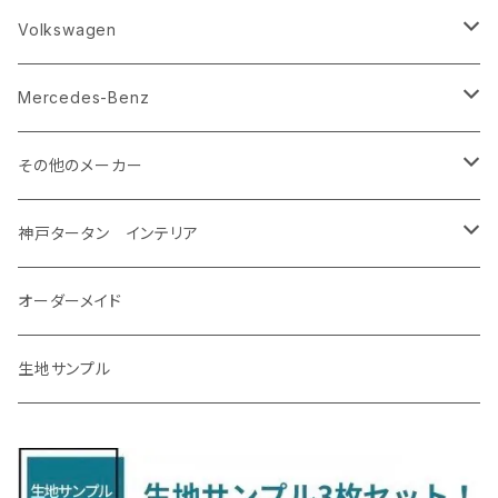
R8/5～ KM系
H23/12～R5/4 GJ/GK系
H29/10～ NTP10
H29/3～
H17/11～H30/3 Y12
H20/6～H27/3 YA系
R1/10～ DM系
H26/11～R4/8 LA700系
H27/2～R2/11
H22/2～ GA系
ＲＡＶ４
ＬＭ
エクストレイル
エクシーガクロスオーバー７
ＣＸ－６０
キャスト
アルト
ｅｋスペース
CR-V
Volkswagen
R5/4～ GU系
H12/5～H28/8 20/30系
R5/12〜 4人乗 TAWH15W
H25/12～R4/7 T32
H27/4～H30/3 YAM
R4/9～ KH系
H27/9～R5/6 LA250/260S
H26/12～R3/12 HA36
H26/2～ B11A/B30系/BA系
H23/12～28/8 RM1/4
アイシス
ＬＳ４６０
エルグランド
クロストレック
ＭＡＺＤＡ２
グランマックスカーゴ
アルトラパン/アルトラパンショコラ
ｅｋスペースカスタム/ｅｋクロススペース
CR-Z
アップ
Mercedes-Benz
H31/4～R7/12 50系
R6/5～ 6人乗 TAWH15W
R4/7～ T33
R3/12～ HA37/97S
H30/8～R4/12 RW1/2・RT5/6 5人乗り
H24/6～H29/12 10系
H18/9～H29/10
H22/8～R8/7 E52
R4/9～ GU系
R1/9～ DJ系
R2/9～ S403/413V
H20/11～ HE22/33S
H26/2～ B11A/B30系
H22/2～29/1 ZF1・ZF2
H24/10～R3/3 AA系
アクア
ＬＳ６００ｈ
オーラ
サンバーバン/ディアス
ＭＡＺＤＡ３
グランマックストラック
アルトラパンLC
ｅｋワゴン
NBOX/NBOXカスタム
アルテオン
Ａクラス
その他のメーカー
R7/12～ 60系
R8/2～ RS5/6
R8/7～ E53
H23/12～R3/7 NHP10
H19/5～H29/10
R3/8～ E13
H11/2～H24/2 TV系
R1/5～ BP系
R2/9～ S403/413P
R4/6～ HE33S
H25/6～ B11W/B30系
H23/12～H29/9 JF1/2
H29/10～ ３HD系
H24/11～30/10
アベンシス
ＬＳ５００/ＬＳ５００ｈ
ＮＶ３５０キャラバン
サンバートラック
ＭＡＺＤＡ６
コペン
イグニス
ｅｋカスタム/ｅｋクロス
NBOXプラス/NBOXプラスカスタム
ゴルフ
Ｂクラス
MINI
神戸タータン インテリア
R3/7～ MXPK系
H24/4～R4/1 S3系
H29/9～R5/10 JF3/4
H30/10～
H23/9～H30/4 270系
H29/10～
H24/6～ E26 3人乗
H24/2～H26/9 S200系
R1/8～ GJ系
H14/6～ L880/LA400K
H28/2～ FF21S
H25/6～H31/3 ｅｋカスタム
H24/7～H29/8 JF1/2
H25/4～R3/4 AU系
H24/4～R1/6
MINIクロスオーバー
アリオン
ＬＸ
キューブ
シフォン
ＭＸ－３０
タフト
エスクード
ekクロスEV
NBOXスラッシュ
シャラン
Ｃクラス
ラグマット
オーダーメイド
R4/1～ S7系
R5/10～ JF5/6
H24/6～ E26 5・6人乗
H26/9～ S500系
H31/3～ ｅｋクロス
R3/6～ CDD系
H23/10～R3/3 260系
H27/9～R3/10 URJ201W
H14/10～R2/3 Z11・Z12
H28/12～R1/7 LA600/610
R2/10～ DREJ3P
R2/6～ LA900/910S
H17/5～H27/10 TA/TD系
R4/6～ B5AW
H26/12～R2/2 JF1/2
H23/2～ 7N系
H26/7～R4/2
ラグマットセカンド（L）
アルファード/ヴェルファイアＨＶ
ＮＸ
キックス
ジャスティ
アクセラ/アクセラ・スポーツ
タント
エブリィ
アイミーブ
NBOXジョイ
Tクロス
ＣＬＡクラス
生地サンプル
H24/6〜 E26 9人乗
R4/1～ ゴルフGTI/R
R4/1～ VJA310W
R3/1～ EVモデル
H27/10～ YD/YE系
H28/3～R3/6
ラグマットサード（M）
H20/5～H27/1 20系
H26/7～R3/7 10系
H20/10～H24/8 H59A
H28/11～ M900系
H21/6～R1/5 BL/BM系
H25/10～R1/7 LA600/610S
H17/9～ DA64/DA17
H22/4～R3/2 HA/HD系
R6/9～ JF5/6
R1/11～ C1DKR
H25/7～31/8
ウィッシュ
ＲＣ
グロリア
ステラ
アテンザセダン/アテンザワゴン
トール
キャリイトラック
アウトランダー
N-ONE
Tロック
ＣＬＡクラスシューティングブレーク
H16/4～28/1 １T系 トゥラン
ラグマットミニ（S）
H27/1～R5/6 30系
R3/11～ 20系
R2/6~R8/6 15系(e-POWER)
R1/7～ LA650/660