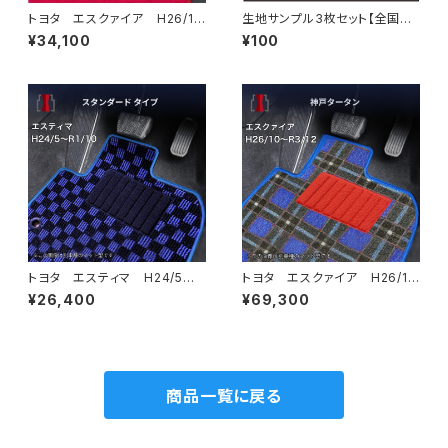
トヨタ エスクァイア H26/1
生地サンプル3枚セット【全国一
0〜R3/12 80系 フロアマッ
律送料無料】ネコポス便で発送
¥34,100
¥100
ト一式 カーマット ハイグレー
ドタイプ
トヨタ エスティマ H24/5〜R
トヨタ エスクァイア H26/1
1/10（後期） 50系 フロアマッ
0〜R3/12 80系 フロアマッ
¥26,400
¥69,300
ト一式 カーマット スタンダー
ト一式 カーマット 神戸タータ
ドタイプ
ン 特別受注生産品
商品一覧に戻る