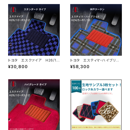
トヨタ エスクァイア H26/1
トヨタ エスティマ・ハイブリッ
0〜R3/12 80系 フロアマッ
ド H24/5〜R1/10（後期） 20
¥30,800
¥58,300
ト一式 カーマット スタンダー
系 フロアマット一式 カーマッ
ドタイプ
ト 神戸タータン 特別受注生
産品