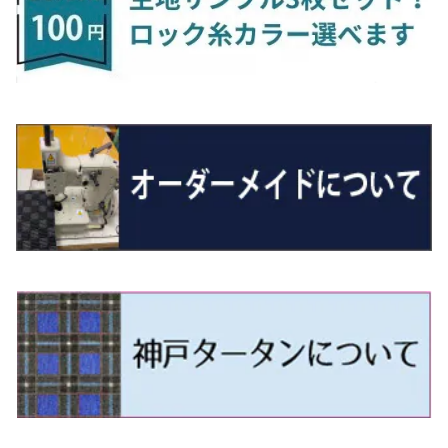
H24/4～29/10 20系
H26/10～
H11/6～H16/10 Y34
H23/5～ LA100系
H24/11～R1/8 GJ系
H28/11～ M900系
H13/9～ DA系
H24/10～R2/12 GF系
H24/11～R2/3 JG1・JG2
R2/7～ A1D系
H27/6～R1/8
ヴィッツ
ＲＸ
サクラ
ソルテラ
キャロル
ハイゼット・キャディー
クロスビー(XBEE)
アウトランダーＰＨＥＶ
N-ONE e:
ティグアン
ＣＬＳクラス
R5/6～ 40系
R8/6～ 16系
R2/11～ JG3・JG4
H22/12～R2/3 130系
H27/10～R4/7 20系5人乗
R4/5～ B6AW
R4/5~ XEAM10X・YEAM15X
H27/1～ HB36/37/97S
H28/6～R3/9 LA700V
H29/12～R7/10 MN71S
H25/1～ GG/GN系 5人乗
R7/9~ JG5
H20/9～H29/1 5NC系
H30/6～
ヴォクシー
ＵＸ
シーマ
ディアスワゴン
キャロルエコ
ハイゼット・カーゴ
ジムニー
エクリプスクロス/エクリプスクロスPHEV
N-VAN
トゥアレグ
Ｅクラス
R01/8～R4/7 20系6人乗
R7/10～ MND1S
H25/1～ GN0W 7人乗
H29/1～ 5NC/5ND系
H26/1～R4/1 80系
H30/11～
H13/1～R4/8 F50・Y51
H21/9～R2/4 S300系
H24/11～H27/1 HB35S
H16/12～ S300/S700系
H3/6～ JA/JB系
H30/3～ GK/GL系
H30/7～ JJ1・JJ2
H15/9～H30/4 7L/7P系
H28/7～
エスクァイア
シルビア
トレジア
スクラム
ハイゼット・トラック
ジムニーノマド
タウンボックス
N-VAN e:
パサート
ＧＬＡクラス
H29/12～R4/7 20系7人乗
R4/1～ 90系
H26/10～R3/12 80系
H3/1～H11/1 S13・S14
H22/11～H28/3 120系
H17/9～ DG64/DG17
H11/1～ S200/S500系
R7/4～ JC74W
H26/2～ DS17/64W
R6/10~ JJ3
H23/5～H27/7 3CCAX
H26/5～R2/6
エスティマ
シルフィ
フォレスター
スクラムトラック
ブーン
ジムニーワイド/ジムニーシエラ
ディグニティ
N‐WGN/N‐WGNカスタム
ザ・ビートル
ＧＬＥクラス
R4/11～ 10系
H11/1～H14/11 S15
H27/7～ 3CC/3CD系
H18/1～H24/5（前期）
H24/12～R3/10 TB17
H14/2～ SG/SH/SJ/SK系
H25/9～ DG16T
H28/4～R5/12 M700系
H10/1～H14/1 JB33/43W
H24/7～H29/1 BHGY51
H25/11～ JH1・JH2・JH3・JH4
H24/4～R3/4 16C系
R1/6～
エスティマ・ハイブリッド
ジューク
プレオ
デミオ
ミラ
スイフト/スイフトスポーツ
デリカＤ：２
S660
ポロ
Ｓクラス
H24/5～R1/10（後期）
H14/1～ JB43/74W
H18/6～H24/5（前期）
H22/6～R2/6 F15
H22/4～H30/3 L275/285
H19/7～R1/7 DE/DJ系
H18/12～ L275/285
H22/9～ スイフト
H23/3～ MB系
H27/4～R3/12 JW5
H21/10～H30/3 6RC系
H25/10～R3/10
オーリス
スカイライン
プレオプラス
ビアンテ
ミラ・イース
スペーシア/スペーシアカスタム/スペーシアギア
デリカＤ：３
WR-V
Ｖクラス
H24/5～R1/10（後期）
H23/12～
H30/3～ AW系
H24/8～H30/3 180系
H13/6～H18/11 V35
H24/12～H29/5 LA300/310
H20/7～30/3 CC系
H23/9～ LA300系
H25/3～R5/11
H23/10～H31/4 BM20 7人乗
R6/3～ DG5
H27/4～
カムリ
スカイライン・クロスオーバー
レヴォーグ
ファミリア バン
ミラ・ココア
スペーシアベース
デリカＤ：５
ZR-V
H18/11～H26/4 V36
H29/5～ LA350/360
H30/12～R5/11
H23/10～H31/4 BM20 5人乗
H23/9～ 50/70系
H21/7～H28/6 J50
H26/6～ VM/VN系
H29/2～H30/6 後期 Y12系
H21/8～H30/3 L675/685
R4/8～ MK33V
H19/1～ CV系
R5/4～ RZ系
カローラ・アクシオ（セダン）
セドリック
レガシィB4
フレア
ミラ・トコット
ソリオ/ソリオバンディット
デリカミニ
アクティ バン/トラック