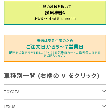
一部の地域を除いて
送料無料
北海道・沖縄・離島は+1650円
発送は受注生産のため
ご注文日から５～７営業日
配達をご指定できる日は、14～28日営業日カートの備考欄に指定日
をご記入ください
車種別一覧 (右端の V をクリック)
TOYOTA
86
LEXUS