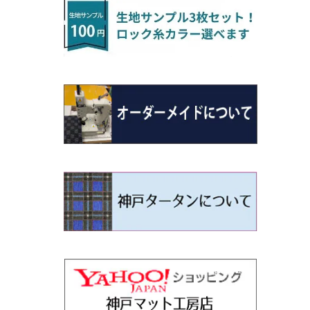
H22/4～R3/2 HA/HD系
アウトランダー
H16/4～28/1 １T系 トゥラン
ラグマットミニ（S）
H27/1～R5/6 30系
R3/11～ 20系
R2/6~R8/6 15系(e-POWER)
R1/7～ LA650/660
H24/4～29/10 20系
H26/10～
H11/6～H16/10 Y34
H23/5～ LA100系
H24/11～R1/8 GJ系
H28/11～ M900系
H13/9～ DA系
H24/11～R2/3 JG1・JG2
R2/7～ A1D系
H27/6～R1/8
ヴィッツ
ＲＸ
サクラ
ソルテラ
キャロル
ハイゼット・キャディー
クロスビー(XBEE)
N-ONE e:
ティグアン
ＣＬＳクラス
H24/10～R2/12 GF系
アウトランダーＰＨＥＶ
R5/6～ 40系
R8/6～ 16系
R2/11～ JG3・JG4
H22/12～R2/3 130系
H27/10～R4/7 20系5人乗
R4/5～ B6AW
R4/5~ XEAM10X・YEAM15X
H27/1～ HB36/37/97S
H28/6～R3/9 LA700V
H29/12～R7/10 MN71S
R7/9~ JG5
H20/9～H29/1 5NC系
H30/6～
ヴォクシー
ＵＸ
シーマ
ディアスワゴン
キャロルエコ
ハイゼット・カーゴ
ジムニー
N-VAN
トゥアレグ
Ｅクラス
H25/1～ GG/GN系 5人乗
エクリプスクロス/エクリプスクロスPH
R01/8～R4/7 20系6人乗
R7/10～ MND1S
H29/1～ 5NC/5ND系
EV
H26/1～R4/1 80系
H30/11～
H13/1～R4/8 F50・Y51
H21/9～R2/4 S300系
H24/11～H27/1 HB35S
H16/12～ S300/S700系
H3/6～ JA/JB系
H30/7～ JJ1・JJ2
H15/9～H30/4 7L/7P系
H28/7～
エスクァイア
シルビア
トレジア
スクラム
ハイゼット・トラック
ジムニーノマド
N-VAN e:
パサート
ＧＬＡクラス
H25/1～ GN0W 7人乗
H29/12～R4/7 20系7人乗
H30/3～ GK/GL系
R4/1～ 90系
タウンボックス
H26/10～R3/12 80系
H3/1～H11/1 S13・S14
H22/11～H28/3 120系
H17/9～ DG64/DG17
H11/1～ S200/S500系
R7/4～ JC74W
R6/10~ JJ3
H23/5～H27/7 3CCAX
H26/5～R2/6
エスティマ
シルフィ
フォレスター
スクラムトラック
ブーン
ジムニーワイド/ジムニーシエラ
N‐WGN/N‐WGNカスタム
ザ・ビートル
ＧＬＥクラス
R4/11～ 10系
H26/2～ DS17/64W
H11/1～H14/11 S15
H27/7～ 3CC/3CD系
ディグニティ
H18/1～H24/5（前期）
H24/12～R3/10 TB17
H14/2～ SG/SH/SJ/SK系
H25/9～ DG16T
H28/4～R5/12 M700系
H10/1～H14/1 JB33/43W
H25/11～ JH1・JH2・JH3・JH4
H24/4～R3/4 16C系
R1/6～
エスティマ・ハイブリッド
ジューク
プレオ
デミオ
ミラ
スイフト/スイフトスポーツ
S660
ポロ
Ｓクラス
H24/7～H29/1 BHGY51
H24/5～R1/10（後期）
H14/1～ JB43/74W
デリカＤ：２
H18/6～H24/5（前期）
H22/6～R2/6 F15
H22/4～H30/3 L275/285
H19/7～R1/7 DE/DJ系
H18/12～ L275/285
H22/9～ スイフト
H27/4～R3/12 JW5
H21/10～H30/3 6RC系
H25/10～R3/10
オーリス
スカイライン
プレオプラス
ビアンテ
ミラ・イース
スペーシア/スペーシアカスタム/スペー
WR-V
Ｖクラス
シアギア
H23/3～ MB系
H24/5～R1/10（後期）
H23/12～
H30/3～ AW系
デリカＤ：３
H24/8～H30/3 180系
H13/6～H18/11 V35
H24/12～H29/5 LA300/310
H20/7～30/3 CC系
H23/9～ LA300系
R6/3～ DG5
H27/4～
カムリ
スカイライン・クロスオーバー
レヴォーグ
ファミリア バン
ミラ・ココア
ZR-V
H25/3～R5/11
スペーシアベース