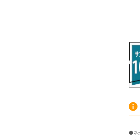
R7/10～ ZE2
R4/5～ RP6/7/8
H15/9～ 6・7人乗
H18/7~H26/5 7人乗 RN6/7/8/9
スープラ
バモス
H27/7～ 5人乗
H21/6~H24/4 5人乗 RN6/8
R1/5～ ＤＢ系
H11/6～H30/5 HM1・HM2
スペイド
バモス ホビオ
H24/4~H26/5 6人乗 RN6/7/8/9
H24/7～R2/12 140系
H15/4～Ｈ30/5 HM3・HM4
センチュリー
フィット/フィットハイブリッド
H9/4～R5/9 50/60系
H25/9～R2/2 GK/GP系
タウンエース・トラック
フリード/フリードハイブリッド
R2/2～ GR/GS系
H20/2～ 400系
H23/10～H28/9 GB3/4・GP3
タウンエース・バン
フリードスパイク/フリードスパイクHV
H28/9～R6/6 GB5/6/7/8
H20/2～ 400系
H22/7～H28/9 GB3/4
タンク
フリード+（プラス）/+ハイブリッド
R6/6～ 5人乗 GT2/4/6/8
H28/11～R2/9 M900A・M910A
H28/9～R6/6 GB5/6/7/8
ノア
プレリュード
●ネ