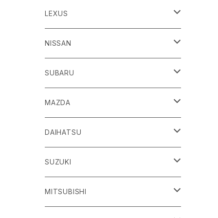
86
LEXUS
H24/4～R3/8 ZN6
GR86
ＣＴ
NISSAN
R3/10～ ZN8
H23/1～R4/11
ｂＢ
ＥＳ
ＡＤ
SUBARU
H17/12～H28/8 20系
H30/10～
H18/12～ Y12
ｂZ４X
ＧＳ
ＧＴ－Ｒ
ＢＲＺ
MAZDA
R4/5~ XEAM10/11/15・YEAM15
H24/1～R2/7
H19/12～ R35
H24/3～R3/8 ZC6
Ｃ-ＨＲ
ＨＳ
ＮＴ１００クリッパートラック
ＷＲＸ Ｓ４/ＳＴＩ
ＣＸ－３
DAIHATSU
R3/8～ ZD8
H28/12~ 10/50系
H21/7～H30/3
H25/12～ DR16T
H26/8～R3/3 VA系
H27/2～ DK系
ＦＪクルーザー
ＩＳ
ＮV１００クリッパーバン/リオ
ＸＶ/ＸＶハイブリット
ＣＸ－５
アトレー
SUZUKI
H22/12～H30/1 GSJ15W
H25/5～
H25/12～H27/3 DR64
H25/6～H29/4 GPE
H24/2～H29/2 KE系
H17/5～ S300/S700系
ＩＱ（アイキュー）
ＬＢＸ
アリア
インプレッサ /G4/スポーツ
ＣＸ－８
アルティス
eビターラ
MITSUBISHI
H27/3～ DR17
H24/10～R5/4 GP/GT（XV)
H29/2～R8/5 KF系