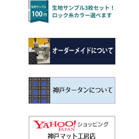
H22/4～R3/2 HA/HD系
アウトランダー
H16/4～28/1 １T系 トゥラン
ラグマットミニ（S）
H27/1～R5/6 30系
R3/11～ 20系
R2/6~R8/6 15系(e-POWER)
R1/7～ LA650/660
H24/4～29/10 20系
H26/10～
H11/6～H16/10 Y34
H23/5～ LA100系
H24/11～R1/8 GJ系
H28/11～ M900系
H13/9～ DA系
H24/11～R2/3 JG1・JG2
R2/7～ A1D系
H27/6～R1/8
ヴィッツ
ＲＸ
サクラ
ソルテラ
キャロル
ハイゼット・キャディー
クロスビー(XBEE)
N-ONE e:
ティグアン
ＣＬＳクラス
H24/10～R2/12 GF系
アウトランダーＰＨＥＶ
R5/6～ 40系
R8/6～ 16系
R2/11～ JG3・JG4
H22/12～R2/3 130系
H27/10～R4/7 20系5人乗
R4/5～ B6AW
R4/5~ XEAM10X・YEAM15X
H27/1～ HB36/37/97S
H28/6～R3/9 LA700V
H29/12～R7/10 MN71S
R7/9~ JG5
H20/9～H29/1 5NC系
H30/6～
ヴォクシー
ＵＸ
シーマ
ディアスワゴン
キャロルエコ
ハイゼット・カーゴ
ジムニー
N-VAN
トゥアレグ
Ｅクラス
H25/1～ GG/GN系 5人乗
エクリプスクロス/エクリプスクロスPH
R01/8～R4/7 20系6人乗
R7/10～ MND1S
H29/1～ 5NC/5ND系
EV
H26/1～R4/1 80系
H30/11～
H13/1～R4/8 F50・Y51
H21/9～R2/4 S300系
H24/11～H27/1 HB35S
H16/12～ S300/S700系
H3/6～ JA/JB系
H30/7～ JJ1・JJ2
H15/9～H30/4 7L/7P系
H28/7～
エスクァイア
シルビア
トレジア
スクラム
ハイゼット・トラック
ジムニーノマド
N-VAN e:
パサート
ＧＬＡクラス
H25/1～ GN0W 7人乗
H29/12～R4/7 20系7人乗
H30/3～ GK/GL系
R4/1～ 90系
タウンボックス
H26/10～R3/12 80系
H3/1～H11/1 S13・S14
H22/11～H28/3 120系
H17/9～ DG64/DG17
H11/1～ S200/S500系
R7/4～ JC74W
R6/10~ JJ3
H23/5～H27/7 3CCAX
H26/5～R2/6
エスティマ
シルフィ
フォレスター
スクラムトラック
ブーン
ジムニーワイド/ジムニーシエラ
N‐WGN/N‐WGNカスタム
ザ・ビートル
ＧＬＥクラス
R4/11～ 10系
H26/2～ DS17/64W
H11/1～H14/11 S15
H27/7～ 3CC/3CD系
ディグニティ
H18/1～H24/5（前期）
H24/12～R3/10 TB17
H14/2～ SG/SH/SJ/SK系
H25/9～ DG16T
H28/4～R5/12 M700系
H10/1～H14/1 JB33/43W
H25/11～ JH1・JH2・JH3・JH4
H24/4～R3/4 16C系
R1/6～
エスティマ・ハイブリッド
ジューク
プレオ
デミオ
ミラ
スイフト/スイフトスポーツ
S660
ポロ
Ｓクラス
H24/7～H29/1 BHGY51
H24/5～R1/10（後期）
H14/1～ JB43/74W
デリカＤ：２
H18/6～H24/5（前期）
H22/6～R2/6 F15
H22/4～H30/3 L275/285
H19/7～R1/7 DE/DJ系
H18/12～ L275/285
H22/9～ スイフト
H27/4～R3/12 JW5
H21/10～H30/3 6RC系
H25/10～R3/10
オーリス
スカイライン
プレオプラス
ビアンテ
ミラ・イース
スペーシア/スペーシアカスタム/スペー
WR-V
Ｖクラス
シアギア
H23/3～ MB系
H24/5～R1/10（後期）
H23/12～
H30/3～ AW系
デリカＤ：３
H24/8～H30/3 180系
H13/6～H18/11 V35
H24/12～H29/5 LA300/310
H20/7～30/3 CC系
H23/9～ LA300系
R6/3～ DG5
H27/4～
カムリ
スカイライン・クロスオーバー
レヴォーグ
ファミリア バン
ミラ・ココア
ZR-V
H25/3～R5/11
スペーシアベース