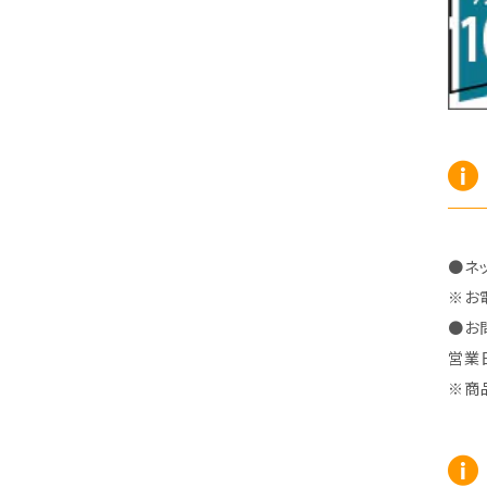
R7/10～ ZE2
R4/5～ RP6/7/8
H15/9～ 6・7人乗
H18/7~H26/5 7人乗 RN6/7/8/9
スープラ
バモス
H27/7～ 5人乗
H21/6~H24/4 5人乗 RN6/8
R1/5～ ＤＢ系
H11/6～H30/5 HM1・HM2
スペイド
バモス ホビオ
H24/4~H26/5 6人乗 RN6/7/8/9
H24/7～R2/12 140系
H15/4～Ｈ30/5 HM3・HM4
センチュリー
フィット/フィットハイブリッド
H9/4～R5/9 50/60系
H25/9～R2/2 GK/GP系
タウンエース・トラック
フリード/フリードハイブリッド
●ネ
※お
R2/2～ GR/GS系
H20/2～ 400系
H23/10～H28/9 GB3/4・GP3
タウンエース・バン
フリードスパイク/フリードスパイクHV
●お
営業
H28/9～R6/6 GB5/6/7/8
H20/2～ 400系
H22/7～H28/9 GB3/4
タンク
フリード+（プラス）/+ハイブリッド
※商
R6/6～ 5人乗 GT2/4/6/8
H28/11～R2/9 M900A・M910A
H28/9～R6/6 GB5/6/7/8
ノア
プレリュード