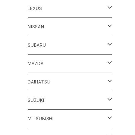
86
LEXUS
H24/4～R3/8 ZN6
GR86
ＣＴ
NISSAN
R3/10～ ZN8
H23/1～R4/11
ｂＢ
ＥＳ
ＡＤ
SUBARU
H17/12～H28/8 20系
H30/10～
H18/12～ Y12
ｂZ４X
ＧＳ
ＧＴ－Ｒ
ＢＲＺ
MAZDA
R4/5~ XEAM10/11/15・YEAM15
H24/1～R2/7
H19/12～ R35
H24/3～R3/8 ZC6
Ｃ-ＨＲ
ＨＳ
ＮＴ１００クリッパートラック
ＷＲＸ Ｓ４/ＳＴＩ
ＣＸ－３
DAIHATSU
R3/8～ ZD8
H28/12~ 10/50系
H21/7～H30/3
H25/12～ DR16T
H26/8～R3/3 VA系
H27/2～ DK系
ＦＪクルーザー
ＩＳ
ＮV１００クリッパーバン/リオ
ＸＶ/ＸＶハイブリット
ＣＸ－５
アトレー
SUZUKI
H22/12～H30/1 GSJ15W
H25/5～
H25/12～H27/3 DR64
H25/6～H29/4 GPE
H24/2～H29/2 KE系
H17/5～ S300/S700系
ＩＱ（アイキュー）
ＬＢＸ
アリア
インプレッサ /G4/スポーツ
ＣＸ－８
アルティス
eビターラ
MITSUBISHI
H27/3～ DR17
H24/10～R5/4 GP/GT（XV)
H29/2～R8/5 KF系