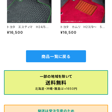
トヨタ エスティマ H24/5〜R
トヨタ カムリ H23/9〜 5
1/10（後期） 50系 フロアマッ
0/70系 フロアマット一式 カ
¥16,500
¥16,500
ト一式 カーマット 防水 ラバ
ーマット ハイグレードタイプ
ータイプ
商品一覧に戻る
一部の地域を除いて
送料無料
北海道・沖縄・離島は+1650円
発送は受注生産のため