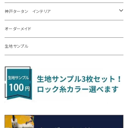
R7/12～ 60系
R8/2～ RS5/6
R8/7～ E53
H23/12～R3/7 NHP10
H19/5～H29/10
R3/8～ E13
H11/2～H24/2 TV系
R1/5～ BP系
R2/9～ S403/413P
R4/6～ HE33S
H25/6～ B11W/B30系
H23/12～H29/9 JF1/2
H29/10～ ３HD系
H24/11～30/10
アベンシス
ＬＳ５００/ＬＳ５００ｈ
ＮＶ３５０キャラバン
サンバートラック
ＭＡＺＤＡ６
コペン
イグニス
ｅｋカスタム/ｅｋクロス
NBOXプラス/NBOXプラスカスタム
ゴルフ
Ｂクラス
MINI
神戸タータン インテリア
R3/7～ MXPK系
H24/4～R4/1 S3系
H29/9～R5/10 JF3/4
H30/10～
H23/9～H30/4 270系
H29/10～
H24/6～ E26 3人乗
H24/2～H26/9 S200系
R1/8～ GJ系
H14/6～ L880/LA400K
H28/2～ FF21S
H25/6～H31/3 ｅｋカスタム
H24/7～H29/8 JF1/2
H25/4～R3/4 AU系
H24/4～R1/6
MINIクロスオーバー
アリオン
ＬＸ
キューブ
シフォン
ＭＸ－３０
タフト
エスクード
ekクロスEV
NBOXスラッシュ
シャラン
Ｃクラス
ラグマット
オーダーメイド
R4/1～ S7系
R5/10～ JF5/6
H24/6～ E26 5・6人乗
H26/9～ S500系
H31/3～ ｅｋクロス
R3/6～ CDD系
H23/10～R3/3 260系
H27/9～R3/10 URJ201W
H14/10～R2/3 Z11・Z12
H28/12～R1/7 LA600/610
R2/10～ DREJ3P
R2/6～ LA900/910S
H17/5～H27/10 TA/TD系
R4/6～ B5AW
H26/12～R2/2 JF1/2
H23/2～ 7N系
H26/7～R4/2
ラグマットセカンド（L）
アルファード/ヴェルファイアＨＶ
ＮＸ
キックス
ジャスティ
アクセラ/アクセラ・スポーツ
タント
エブリィ
アイミーブ
NBOXジョイ
Tクロス
ＣＬＡクラス
生地サンプル
H24/6〜 E26 9人乗
R4/1～ ゴルフGTI/R
R4/1～ VJA310W
R3/1～ EVモデル
H27/10～ YD/YE系
H28/3～R3/6
ラグマットサード（M）
H20/5～H27/1 20系
H26/7～R3/7 10系
H20/10～H24/8 H59A
H28/11～ M900系
H21/6～R1/5 BL/BM系
H25/10～R1/7 LA600/610S
H17/9～ DA64/DA17
H22/4～R3/2 HA/HD系
R6/9～ JF5/6
R1/11～ C1DKR
H25/7～31/8
ウィッシュ
ＲＣ
グロリア
ステラ
アテンザセダン/アテンザワゴン
トール
キャリイトラック
アウトランダー
N-ONE
Tロック
ＣＬＡクラスシューティングブレーク
H16/4～28/1 １T系 トゥラン
ラグマットミニ（S）
H27/1～R5/6 30系
R3/11～ 20系
R2/6~R8/6 15系(e-POWER)
R1/7～ LA650/660
H24/4～29/10 20系
H26/10～
H11/6～H16/10 Y34
H23/5～ LA100系
H24/11～R1/8 GJ系
H28/11～ M900系
H13/9～ DA系
H24/10～R2/12 GF系
H24/11～R2/3 JG1・JG2
R2/7～ A1D系
H27/6～R1/8
ヴィッツ
ＲＸ
サクラ
ソルテラ
キャロル
ハイゼット・キャディー
クロスビー(XBEE)
アウトランダーＰＨＥＶ
N-ONE e:
ティグアン
ＣＬＳクラス
R5/6～ 40系
R8/6～ 16系
R2/11～ JG3・JG4
H22/12～R2/3 130系
H27/10～R4/7 20系5人乗
R4/5～ B6AW
R4/5~ XEAM10X・YEAM15X
H27/1～ HB36/37/97S
H28/6～R3/9 LA700V
H29/12～R7/10 MN71S
H25/1～ GG/GN系 5人乗
R7/9~ JG5
H20/9～H29/1 5NC系
H30/6～
ヴォクシー
ＵＸ
シーマ
ディアスワゴン
キャロルエコ
ハイゼット・カーゴ
ジムニー
エクリプスクロス/エクリプスクロスPHEV
N-VAN
トゥアレグ
Ｅクラス
R01/8～R4/7 20系6人乗
R7/10～ MND1S
H25/1～ GN0W 7人乗
H29/1～ 5NC/5ND系
H26/1～R4/1 80系
H30/11～
H13/1～R4/8 F50・Y51
H21/9～R2/4 S300系
H24/11～H27/1 HB35S
H16/12～ S300/S700系
H3/6～ JA/JB系
H30/3～ GK/GL系
H30/7～ JJ1・JJ2
H15/9～H30/4 7L/7P系
H28/7～
エスクァイア
シルビア
トレジア
スクラム
ハイゼット・トラック
ジムニーノマド
タウンボックス
N-VAN e:
パサート
ＧＬＡクラス