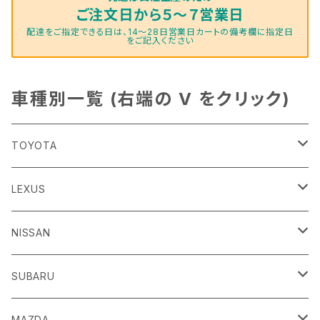
ご注文日から５～７営業日
配達をご指定できる日は、14～28日営業日カートの備考欄に指定日
をご記入ください
車種別一覧 (右端の V をクリック)
TOYOTA
86
LEXUS
H24/4～R3/8 ZN6
GR86
ＣＴ
NISSAN
R3/10～ ZN8
H23/1～R4/11
ｂＢ
ＥＳ
ＡＤ
SUBARU
H17/12～H28/8 20系
H30/10～
H18/12～ Y12
ｂZ４X
ＧＳ
ＧＴ－Ｒ
ＢＲＺ
MAZDA