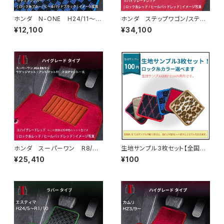
ホンダ N-ONE H24/11〜R
ホンダ ステップワゴン/ステッ
2/3 JG1・JG2 フロアマット
プワゴンスパーダ R4/5〜 R
¥12,100
¥34,100
一式 カーマット スタンダード
P6/7/8 フロアマット一式 カ
タイプ
ーマット ハイグレードタイプ
ホンダ スーパーワン R8/
生地サンプル3枚セット【全国一
5〜 JG6 ラゲッジマット・ア
律送料無料】ネコポス便で発送
¥25,410
¥100
ンドマット付 フロアマット一
式 カーマット ハイグレードタ
イプ スーパーONE Super-
ONE jg6