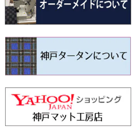
H29/12～R4/7 20系7人乗
R4/1～ 90系
H26/10～R3/12 80系
H3/1～H11/1 S13・S14
H22/11～H28/3 120系
H17/9～ DG64/DG17
H11/1～ S200/S500系
R7/4～ JC74W
H26/2～ DS17/64W
R6/10~ JJ3
H23/5～H27/7 3CCAX
H26/5～R2/6
エスティマ
シルフィ
フォレスター
スクラムトラック
ブーン
ジムニーワイド/ジムニーシエラ
ディグニティ
N‐WGN/N‐WGNカスタム
ザ・ビートル
ＧＬＥクラス
R4/11～ 10系
H11/1～H14/11 S15
H27/7～ 3CC/3CD系
H18/1～H24/5（前期）
H24/12～R3/10 TB17
H14/2～ SG/SH/SJ/SK系
H25/9～ DG16T
H28/4～R5/12 M700系
H10/1～H14/1 JB33/43W
H24/7～H29/1 BHGY51
H25/11～ JH1・JH2・JH3・JH4
H24/4～R3/4 16C系
R1/6～
エスティマ・ハイブリッド
ジューク
プレオ
デミオ
ミラ
スイフト/スイフトスポーツ
デリカＤ：２
S660
ポロ
Ｓクラス
H24/5～R1/10（後期）
H14/1～ JB43/74W
H18/6～H24/5（前期）
H22/6～R2/6 F15
H22/4～H30/3 L275/285
H19/7～R1/7 DE/DJ系
H18/12～ L275/285
H22/9～ スイフト
H23/3～ MB系
H27/4～R3/12 JW5
H21/10～H30/3 6RC系
H25/10～R3/10
オーリス
スカイライン
プレオプラス
ビアンテ
ミラ・イース
スペーシア/スペーシアカスタム/スペーシアギア
デリカＤ：３
WR-V
Ｖクラス
H24/5～R1/10（後期）
H23/12～
H30/3～ AW系
H24/8～H30/3 180系
H13/6～H18/11 V35
H24/12～H29/5 LA300/310
H20/7～30/3 CC系
H23/9～ LA300系
H25/3～R5/11
H23/10～H31/4 BM20 7人乗
R6/3～ DG5
H27/4～
カムリ
スカイライン・クロスオーバー
レヴォーグ
ファミリア バン
ミラ・ココア
スペーシアベース
デリカＤ：５
ZR-V
H18/11～H26/4 V36
H29/5～ LA350/360
H30/12～R5/11
H23/10～H31/4 BM20 5人乗
H23/9～ 50/70系
H21/7～H28/6 J50
H26/6～ VM/VN系
H29/2～H30/6 後期 Y12系
H21/8～H30/3 L675/685
R4/8～ MK33V
H19/1～ CV系
R5/4～ RZ系
カローラ・アクシオ（セダン）
セドリック
レガシィB4
フレア
ミラ・トコット
ソリオ/ソリオバンディット
デリカミニ
アクティ バン/トラック
H26/2～ V37
R5/11～ MK54S・MK94S
H30/6～ 160系
H24/5～ 160系
H11/6～H16/10 Y34
H15/6～R2/8 BN/BM/BL系
H24/10～ MJ系
H30/6～ LA550/560S
H23/1～H27/8 MA15S
R5/5～ B30系/BA系
H11/6～H30/7 バン HH5・HH6
カローラ・クロス
セレナ
レガシィアウトバック
フレアクロスオーバー
ムーヴ
ハスラー
パジェロ
アコード・アコードハイブリッド
H1/6～H11/6 Y30
H27/8～R2/12 MA26/36/46S
H21/12～R3/4 トラック
R3/9～ 10系
H22/11～H28/9 C26
H15/10～ BP/BR/BS/BT系
H26/1～ MS系
H26/12～R5/7 LA150/160S
H26/1～ MR系
H18/10～R1/8 7人乗ロング V90系
H25/6～R2/2 CR系
カローラ・スポーツ
ティアナ
レガシィツーリングワゴン
フレアワゴン
ムーヴキャンバス
バレーノ
パジェロ・ミニ
インサイト
R2/12～ MA27/37/47S
H28/8～R4/11 C27
R7/6～ LA850/860S
H18/10～R1/8 5人乗ショート V80系
R2/2～R5/1 CV3
H30/6～ 210系
H15/2～R2/7 J31/J32/L33
H15/6～H26/10 BP/BR系
H24/6～ MM系
H28/9～R4/7 LA800/810S
H28/3～R2/7 WB系
H6/12～H25/1 H50系
H11/11～R4/12 ZE1・ZE2・ZE4
カローラ・ツーリング
デイズ
レックス
プレマシー
メビウス
フロンクス
プラウディア
ヴェゼル