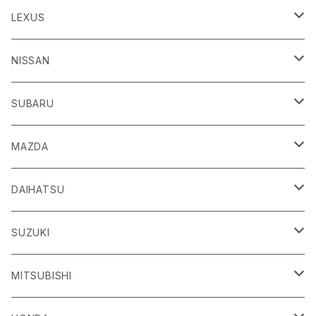
86
LEXUS
H24/4～R3/8 ZN6
GR86
ＣＴ
NISSAN
R3/10～ ZN8
H23/1～R4/11
ｂＢ
ＥＳ
ＡＤ
SUBARU
H17/12～H28/8 20系
H30/10～
H18/12～ Y12
ｂZ４X
ＧＳ
ＧＴ－Ｒ
ＢＲＺ
MAZDA
R4/5~ XEAM10/11/15・YEAM15
H24/1～R2/7
H19/12～ R35
H24/3～R3/8 ZC6
Ｃ-ＨＲ
ＨＳ
ＮＴ１００クリッパートラック
ＷＲＸ Ｓ４/ＳＴＩ
ＣＸ－３
DAIHATSU
R3/8～ ZD8
H28/12~ 10/50系
H21/7～H30/3
H25/12～ DR16T
H26/8～R3/3 VA系
H27/2～ DK系
ＦＪクルーザー
ＩＳ
ＮV１００クリッパーバン/リオ
ＸＶ/ＸＶハイブリット
ＣＸ－５
アトレー
SUZUKI
H22/12～H30/1 GSJ15W
H25/5～
H25/12～H27/3 DR64
H25/6～H29/4 GPE
H24/2～H29/2 KE系
H17/5～ S300/S700系
ＩＱ（アイキュー）
ＬＢＸ
アリア
インプレッサ /G4/スポーツ
ＣＸ－８
アルティス
eビターラ
MITSUBISHI
H27/3～ DR17
H24/10～R5/4 GP/GT（XV)
H29/2～R8/5 KF系
H20/11～H28/3 J10
R5/11〜 MAYH10/15
R4/1～ FEO
H23/12～R5/4 GP/GT系
H29/12～ KG系
H24/5～ 50/70系
R8/1～ PA2AS/PB3AS