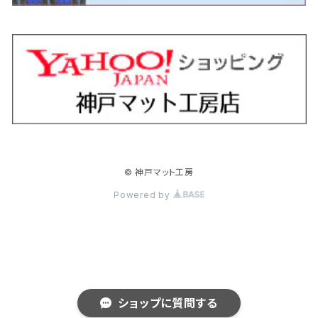
H18/11～H26/4 V36
H29/5～ LA350/360
H30/12～R5/11
H23/10～H31/4 BM20 5人乗
H23/9～ 50/70系
H21/7～H28/6 J50
H26/6～ VM/VN系
H29/2～H30/6 後期 Y12系
H21/8～H30/3 L675/685
R4/8～ MK33V
H19/1～ CV系
R5/4～ RZ系
カローラ・アクシオ（セダン）
セドリック
レガシィB4
フレア
ミラ・トコット
ソリオ/ソリオバンディット
デリカミニ
アクティ バン/トラック
H26/2～ V37
R5/11～ MK54S・MK94S
H30/6～ 160系
H24/5～ 160系
H11/6～H16/10 Y34
H15/6～R2/8 BN/BM/BL系
H24/10～ MJ系
H30/6～ LA550/560S
H23/1～H27/8 MA15S
R5/5～ B30系/BA系
H11/6～H30/7 バン HH5・HH6
カローラ・クロス
セレナ
レガシィアウトバック
フレアクロスオーバー
ムーヴ
ハスラー
パジェロ
アコード・アコードハイブリッド
H1/6～H11/6 Y30
H27/8～R2/12 MA26/36/46S
H21/12～R3/4 トラック
R3/9～ 10系
H22/11～H28/9 C26
H15/10～ BP/BR/BS/BT系
H26/1～ MS系
H26/12～R5/7 LA150/160S
H26/1～ MR系
H18/10～R1/8 7人乗ロング V90系
H25/6～R2/2 CR系
カローラ・スポーツ
ティアナ
レガシィツーリングワゴン
フレアワゴン
ムーヴキャンバス
バレーノ
パジェロ・ミニ
インサイト
R2/12～ MA27/37/47S
H28/8～R4/11 C27
R7/6～ LA850/860S
H18/10～R1/8 5人乗ショート V80系
R2/2～R5/1 CV3
H30/6～ 210系
H15/2～R2/7 J31/J32/L33
H15/6～H26/10 BP/BR系
H24/6～ MM系
H28/9～R4/7 LA800/810S
H28/3～R2/7 WB系
H6/12～H25/1 H50系
H11/11～R4/12 ZE1・ZE2・ZE4
カローラ・ツーリング
デイズ
レックス
プレマシー
メビウス
フロンクス
プラウディア
ヴェゼル
© 神戸マット工房
R4/11～ C28
R6/3～ CY2
R4/7～ LA850/860S
R1/10～ 210系
H25/6～H31/3 20系
R4/11～ A201F
H22/7～30/3 CW系
H25/4～R3/2 ZVW41N
R6/10～ WDB3S・WEB3S
H24/7～H29/1 Y51系
H25/12～R3/4 RU系
カローラ・フィールダー
デイズルークス
ボンゴバン
ロッキー
ランディ
ミニキャブ・バン
オデッセイ
Powered by
H31/3～ 40系
R3/4～ RV系
H24/5～ 160系
H26/2～R2/2 B21A
R2/9～ S400系
R1/11～ A200系
H28/12～R4/8 C27系
H26/2～ DS17/64V
H15/10～H20/10 RB1/2
クラウン
ノート
ボンゴブローニイバン
ワゴンＲ
ミニキャブ・トラック
オデッセイハイブリッド
R4/8～ 90系
H20/10～H25/11 RB3/4
H15/12～R4/7 180/200/210/220系
H17/1～H24/9 E11
R1/5～
H20/9～ MH系
H26/2～ DS16T
H28/2～R4/9 RC4
クラウンエステート
フェアレディＺ
ボンゴトラック
ワゴンＲスマイル
ミラージュ
クロスロード
ショップに質問する
H25/11～R4/9 RC1/2
R5/11~ AZSH32/KZSM30
H24/9～R2/12 E12
R5/12～ RC5
R7/3～ AZSH38/39W
H14/7～ Z33/Z34
R2/9～ S400系
R3/9～ MX系
H24/8～ A03/05A
H19/2～H22/8 RT系