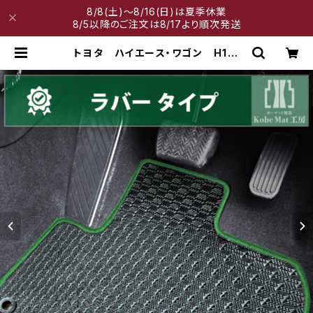
8/8(土)～8/16(日)は夏季休業
8/5以降のご注文は8/17より順次発送
トヨタ ハイエース・ワゴン H16/
8〜 200系 10人乗 フロアマッ
ト一式 カーマット 防水 ラバータ
イプ | 神戸マット工房