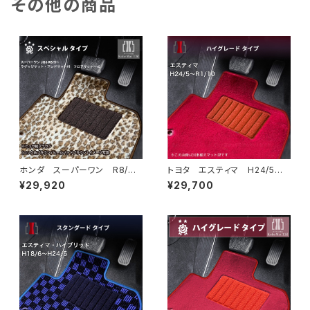
その他の商品
ホンダ スーパーワン R8/
トヨタ エスティマ H24/5〜R
5〜 JG6 ラゲッジマット・ア
1/10（後期） 50系 フロアマッ
¥29,920
¥29,700
ンドマット付 フロアマット一
ト一式 カーマット ハイグレー
式 カーマット スペシャルタイ
ドタイプ
プ スーパーONE Super-O
NE jg6