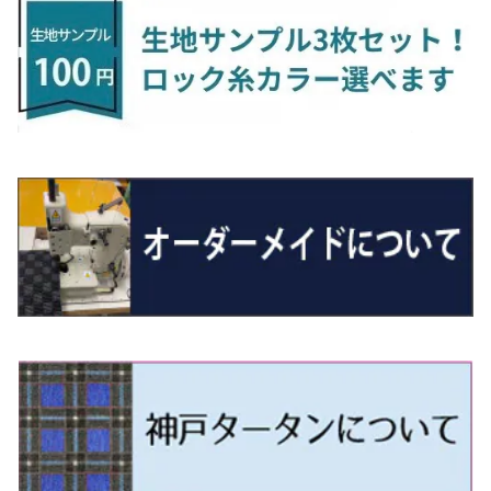
H16/4～28/1 １T系 トゥラン
ラグマットミニ（S）
H27/1～R5/6 30系
R3/11～ 20系
R2/6~R8/6 15系(e-POWER)
R1/7～ LA650/660
H24/4～29/10 20系
H26/10～
H11/6～H16/10 Y34
H23/5～ LA100系
H24/11～R1/8 GJ系
H28/11～ M900系
H13/9～ DA系
H24/10～R2/12 GF系
H24/11～R2/3 JG1・JG2
R2/7～ A1D系
H27/6～R1/8
ヴィッツ
ＲＸ
サクラ
ソルテラ
キャロル
ハイゼット・キャディー
クロスビー(XBEE)
アウトランダーＰＨＥＶ
N-ONE e:
ティグアン
ＣＬＳクラス
R5/6～ 40系
R8/6～ 16系
R2/11～ JG3・JG4
H22/12～R2/3 130系
H27/10～R4/7 20系5人乗
R4/5～ B6AW
R4/5~ XEAM10X・YEAM15X
H27/1～ HB36/37/97S
H28/6～R3/9 LA700V
H29/12～R7/10 MN71S
H25/1～ GG/GN系 5人乗
R7/9~ JG5
H20/9～H29/1 5NC系
H30/6～
ヴォクシー
ＵＸ
シーマ
ディアスワゴン
キャロルエコ
ハイゼット・カーゴ
ジムニー
エクリプスクロス/エクリプスクロスPHEV
N-VAN
トゥアレグ
Ｅクラス
R01/8～R4/7 20系6人乗
R7/10～ MND1S
H25/1～ GN0W 7人乗
H29/1～ 5NC/5ND系
H26/1～R4/1 80系
H30/11～
H13/1～R4/8 F50・Y51
H21/9～R2/4 S300系
H24/11～H27/1 HB35S
H16/12～ S300/S700系
H3/6～ JA/JB系
H30/3～ GK/GL系
H30/7～ JJ1・JJ2
H15/9～H30/4 7L/7P系
H28/7～
エスクァイア
シルビア
トレジア
スクラム
ハイゼット・トラック
ジムニーノマド
タウンボックス
N-VAN e:
パサート
ＧＬＡクラス
H29/12～R4/7 20系7人乗
R4/1～ 90系
H26/10～R3/12 80系
H3/1～H11/1 S13・S14
H22/11～H28/3 120系
H17/9～ DG64/DG17
H11/1～ S200/S500系
R7/4～ JC74W
H26/2～ DS17/64W
R6/10~ JJ3
H23/5～H27/7 3CCAX
H26/5～R2/6
エスティマ
シルフィ
フォレスター
スクラムトラック
ブーン
ジムニーワイド/ジムニーシエラ
ディグニティ
N‐WGN/N‐WGNカスタム
ザ・ビートル
ＧＬＥクラス
R4/11～ 10系
H11/1～H14/11 S15
H27/7～ 3CC/3CD系
H18/1～H24/5（前期）
H24/12～R3/10 TB17
H14/2～ SG/SH/SJ/SK系
H25/9～ DG16T
H28/4～R5/12 M700系
H10/1～H14/1 JB33/43W
H24/7～H29/1 BHGY51
H25/11～ JH1・JH2・JH3・JH4
H24/4～R3/4 16C系
R1/6～
エスティマ・ハイブリッド
ジューク
プレオ
デミオ
ミラ
スイフト/スイフトスポーツ
デリカＤ：２
S660
ポロ
Ｓクラス
H24/5～R1/10（後期）
H14/1～ JB43/74W
H18/6～H24/5（前期）
H22/6～R2/6 F15
H22/4～H30/3 L275/285
H19/7～R1/7 DE/DJ系
H18/12～ L275/285
H22/9～ スイフト
H23/3～ MB系
H27/4～R3/12 JW5
H21/10～H30/3 6RC系
H25/10～R3/10
オーリス
スカイライン
プレオプラス
ビアンテ
ミラ・イース
スペーシア/スペーシアカスタム/スペーシアギア
デリカＤ：３
WR-V
Ｖクラス
H24/5～R1/10（後期）
H23/12～
H30/3～ AW系
H24/8～H30/3 180系
H13/6～H18/11 V35
H24/12～H29/5 LA300/310
H20/7～30/3 CC系
H23/9～ LA300系
H25/3～R5/11
H23/10～H31/4 BM20 7人乗
R6/3～ DG5
H27/4～
カムリ
スカイライン・クロスオーバー
レヴォーグ
ファミリア バン
ミラ・ココア
スペーシアベース
デリカＤ：５
ZR-V