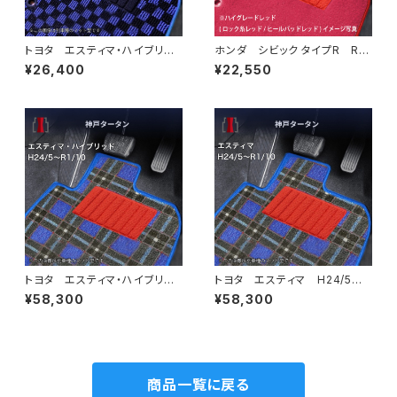
トヨタ エスティマ・ハイブリッ
ホンダ シビック タイプR R4/
ド H18/6〜H24/5（前期） 2
9〜 FL5 ラゲッジマット付
¥26,400
¥22,550
0系 フロアマット一式 カーマ
フロアマット一式 トランクマッ
ット スタンダードタイプ
ト カーマット ハイグレードタ
イプ
トヨタ エスティマ・ハイブリッ
トヨタ エスティマ H24/5〜R
ド H24/5〜R1/10（後期） 20
1/10（後期） 50系 フロアマッ
¥58,300
¥58,300
系 フロアマット一式 カーマッ
ト一式 カーマット 神戸タータ
ト 神戸タータン 特別受注生
ン 特別受注生産品
産品
商品一覧に戻る