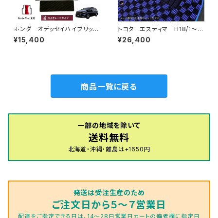
ホンダ オデッセイハイブリッ
トヨタ エスティマ H18/1〜H
ド e:HEV R5/12〜 RC5
24/5（前期） 50系 フロアマ
¥15,400
¥26,400
ラグセカンド ラグマット 2列
ット一式 カーマット スタンダ
目 カーマット ハイグレードタ
ードタイプ
イプ
商品一覧に戻る
一部の地域を除いて
送料無料
北海道・沖縄・離島は+1650円
発送は受注生産のため
ご注文日から５～７営業日
配達をご指定できる日は、14～28日営業日カートの備考欄に指定日