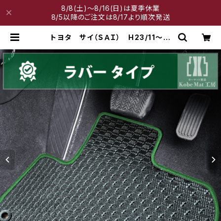
8/8(土)～8/16(日)は夏季休業
8/5以降のご注文は8/17より順次発送
トヨタ サイ（ＳＡＩ） H23/11〜
AZK10 フロアマット一式 カーマ
ット 防水 ラバータイプ | 神戸マッ
ト工房