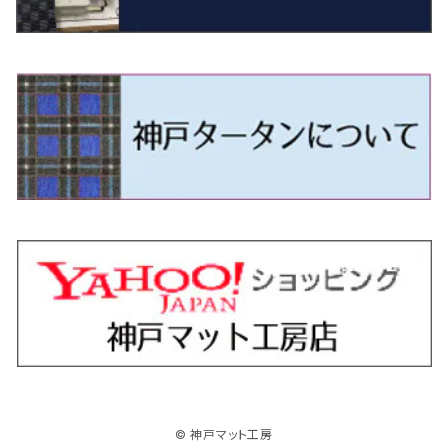
R4/11～ 10系
H11/1～H14/11 S15
H27/7～ 3CC/3CD系
H18/1～H24/5（前期）
H24/12～R3/10 TB17
H14/2～ SG/SH/SJ/SK系
H25/9～ DG16T
H28/4～R5/12 M700系
H10/1～H14/1 JB33/43W
H24/7～H29/1 BHGY51
H25/11～ JH1・JH2・JH3・JH4
H24/4～R3/4 16C系
R1/6～
エスティマ・ハイブリッド
ジューク
プレオ
デミオ
ミラ
スイフト/スイフトスポーツ
デリカＤ：２
S660
ポロ
Ｓクラス
H24/5～R1/10（後期）
H14/1～ JB43/74W
H18/6～H24/5（前期）
H22/6～R2/6 F15
H22/4～H30/3 L275/285
H19/7～R1/7 DE/DJ系
H18/12～ L275/285
H22/9～ スイフト
H23/3～ MB系
H27/4～R3/12 JW5
H21/10～H30/3 6RC系
H25/10～R3/10
オーリス
スカイライン
プレオプラス
ビアンテ
ミラ・イース
スペーシア/スペーシアカスタム/スペーシアギア
デリカＤ：３
WR-V
Ｖクラス
H24/5～R1/10（後期）
H23/12～
H30/3～ AW系
H24/8～H30/3 180系
H13/6～H18/11 V35
H24/12～H29/5 LA300/310
H20/7～30/3 CC系
H23/9～ LA300系
H25/3～R5/11
H23/10～H31/4 BM20 7人乗
R6/3～ DG5
H27/4～
カムリ
スカイライン・クロスオーバー
レヴォーグ
ファミリア バン
ミラ・ココア
スペーシアベース
デリカＤ：５
ZR-V
H18/11～H26/4 V36
H29/5～ LA350/360
H30/12～R5/11
H23/10～H31/4 BM20 5人乗
H23/9～ 50/70系
H21/7～H28/6 J50
H26/6～ VM/VN系
H29/2～H30/6 後期 Y12系
H21/8～H30/3 L675/685
R4/8～ MK33V
H19/1～ CV系
R5/4～ RZ系
カローラ・アクシオ（セダン）
セドリック
レガシィB4
フレア
ミラ・トコット
ソリオ/ソリオバンディット
デリカミニ
アクティ バン/トラック
H26/2～ V37
R5/11～ MK54S・MK94S
H30/6～ 160系
H24/5～ 160系
H11/6～H16/10 Y34
H15/6～R2/8 BN/BM/BL系
H24/10～ MJ系
H30/6～ LA550/560S
H23/1～H27/8 MA15S
R5/5～ B30系/BA系
H11/6～H30/7 バン HH5・HH6
カローラ・クロス
セレナ
レガシィアウトバック
フレアクロスオーバー
ムーヴ
ハスラー
パジェロ
アコード・アコードハイブリッド
H1/6～H11/6 Y30
H27/8～R2/12 MA26/36/46S
H21/12～R3/4 トラック
R3/9～ 10系
H22/11～H28/9 C26
H15/10～ BP/BR/BS/BT系
H26/1～ MS系
H26/12～R5/7 LA150/160S
H26/1～ MR系
H18/10～R1/8 7人乗ロング V90系
H25/6～R2/2 CR系
カローラ・スポーツ
ティアナ
レガシィツーリングワゴン
フレアワゴン
ムーヴキャンバス
バレーノ
パジェロ・ミニ
インサイト
R2/12～ MA27/37/47S
H28/8～R4/11 C27
R7/6～ LA850/860S
H18/10～R1/8 5人乗ショート V80系
R2/2～R5/1 CV3
H30/6～ 210系
H15/2～R2/7 J31/J32/L33
H15/6～H26/10 BP/BR系
H24/6～ MM系
H28/9～R4/7 LA800/810S
H28/3～R2/7 WB系
H6/12～H25/1 H50系
H11/11～R4/12 ZE1・ZE2・ZE4
カローラ・ツーリング
デイズ
レックス
プレマシー
メビウス
フロンクス
プラウディア
ヴェゼル
© 神戸マット工房
R4/11～ C28
R6/3～ CY2