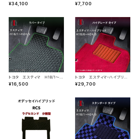
ド H18/6〜H24/5（前期） 2
ド R5/12〜 RC5 アンダー
¥34,100
¥7,700
0系 フロアマット一式 カーマ
ラゲッジマット トランクマッ
ット スペシャルタイプ
ト カーマット 防水 ラバータ
イプ rc5
トヨタ エスティマ H18/1〜H
トヨタ エスティマ・ハイブリッ
24/5（前期） 50系 フロアマ
ド H18/6〜H24/5（前期） 2
¥16,500
¥29,700
ット一式 カーマット 防水 ラ
0系 フロアマット一式 カーマ
バータイプ
ット ハイグレードタイプ