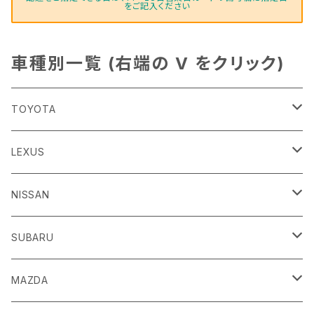
をご記入ください
車種別一覧 (右端の V をクリック)
TOYOTA
86
LEXUS
H24/4～R3/8 ZN6
GR86
ＣＴ
NISSAN
R3/10～ ZN8
H23/1～R4/11
ｂＢ
ＥＳ
ＡＤ
SUBARU
H17/12～H28/8 20系
H30/10～
H18/12～ Y12
ｂZ４X
ＧＳ
ＧＴ－Ｒ
ＢＲＺ
MAZDA