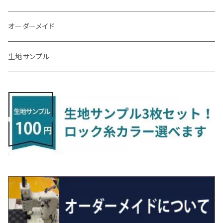
R3/7～ MXPK系
H24/4～R4/1 S3系
H29/9～R5/10 JF3/4
H30/10～
H23/9～H30/4 270系
H29/10～
H24/6～ E26 3人乗
H24/2～H26/9 S200系
R1/8～ GJ系
H14/6～ L880/LA400K
H28/2～ FF21S
H25/6～H31/3 ｅｋカスタム
H24/7～H29/8 JF1/2
H25/4～R3/4 AU系
H24/4～R1/6
MINIクロスオーバー
アリオン
ＬＸ
キューブ
シフォン
ＭＸ－３０
タフト
エスクード
ekクロスEV
NBOXスラッシュ
シャラン
Ｃクラス
ラグマット
オーダーメイド
R4/1～ S7系
R5/10～ JF5/6
H24/6～ E26 5・6人乗
H26/9～ S500系
H31/3～ ｅｋクロス
R3/6～ CDD系
H23/10～R3/3 260系
H27/9～R3/10 URJ201W
H14/10～R2/3 Z11・Z12
H28/12～R1/7 LA600/610
R2/10～ DREJ3P
R2/6～ LA900/910S
H17/5～H27/10 TA/TD系
R4/6～ B5AW
H26/12～R2/2 JF1/2
H23/2～ 7N系
H26/7～R4/2
ラグマットセカンド（L）
アルファード/ヴェルファイアＨＶ
ＮＸ
キックス
ジャスティ
アクセラ/アクセラ・スポーツ
タント
エブリィ
アイミーブ
NBOXジョイ
Tクロス
ＣＬＡクラス
生地サンプル
H24/6〜 E26 9人乗
R4/1～ ゴルフGTI/R
R4/1～ VJA310W
R3/1～ EVモデル
H27/10～ YD/YE系
H28/3～R3/6
ラグマットサード（M）
H20/5～H27/1 20系
H26/7～R3/7 10系
H20/10～H24/8 H59A
H28/11～ M900系
H21/6～R1/5 BL/BM系
H25/10～R1/7 LA600/610S
H17/9～ DA64/DA17
H22/4～R3/2 HA/HD系
R6/9～ JF5/6
R1/11～ C1DKR
H25/7～31/8
ウィッシュ
ＲＣ
グロリア
ステラ
アテンザセダン/アテンザワゴン
トール
キャリイトラック
アウトランダー
N-ONE
Tロック
ＣＬＡクラスシューティングブレーク
H16/4～28/1 １T系 トゥラン
ラグマットミニ（S）
H27/1～R5/6 30系
R3/11～ 20系
R2/6~R8/6 15系(e-POWER)
R1/7～ LA650/660
H24/4～29/10 20系
H26/10～
H11/6～H16/10 Y34
H23/5～ LA100系
H24/11～R1/8 GJ系
H28/11～ M900系
H13/9～ DA系
H24/10～R2/12 GF系
H24/11～R2/3 JG1・JG2
R2/7～ A1D系
H27/6～R1/8
ヴィッツ
ＲＸ
サクラ
ソルテラ
キャロル
ハイゼット・キャディー
クロスビー(XBEE)
アウトランダーＰＨＥＶ
N-ONE e:
ティグアン
ＣＬＳクラス
R5/6～ 40系
R8/6～ 16系
R2/11～ JG3・JG4
H22/12～R2/3 130系
H27/10～R4/7 20系5人乗
R4/5～ B6AW
R4/5~ XEAM10X・YEAM15X
H27/1～ HB36/37/97S
H28/6～R3/9 LA700V
H29/12～R7/10 MN71S
H25/1～ GG/GN系 5人乗
R7/9~ JG5
H20/9～H29/1 5NC系
H30/6～
ヴォクシー
ＵＸ
シーマ
ディアスワゴン
キャロルエコ
ハイゼット・カーゴ
ジムニー
エクリプスクロス/エクリプスクロスPHEV
N-VAN
トゥアレグ
Ｅクラス
R01/8～R4/7 20系6人乗
R7/10～ MND1S
H25/1～ GN0W 7人乗
H29/1～ 5NC/5ND系
H26/1～R4/1 80系
H30/11～
H13/1～R4/8 F50・Y51
H21/9～R2/4 S300系
H24/11～H27/1 HB35S
H16/12～ S300/S700系
H3/6～ JA/JB系
H30/3～ GK/GL系
H30/7～ JJ1・JJ2
H15/9～H30/4 7L/7P系
H28/7～
エスクァイア
シルビア
トレジア
スクラム
ハイゼット・トラック
ジムニーノマド
タウンボックス
N-VAN e:
パサート
ＧＬＡクラス
H29/12～R4/7 20系7人乗
R4/1～ 90系
H26/10～R3/12 80系
H3/1～H11/1 S13・S14
H22/11～H28/3 120系
H17/9～ DG64/DG17
H11/1～ S200/S500系
R7/4～ JC74W
H26/2～ DS17/64W
R6/10~ JJ3
H23/5～H27/7 3CCAX
H26/5～R2/6
エスティマ
シルフィ
フォレスター
スクラムトラック
ブーン
ジムニーワイド/ジムニーシエラ
ディグニティ
N‐WGN/N‐WGNカスタム
ザ・ビートル
ＧＬＥクラス