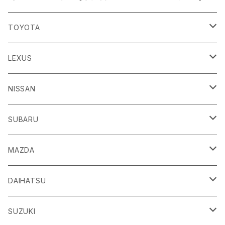
TOYOTA
86
LEXUS
H24/4～R3/8 ZN6
GR86
ＣＴ
NISSAN
R3/10～ ZN8
H23/1～R4/11
ｂＢ
ＥＳ
ＡＤ
SUBARU
H17/12～H28/8 20系
H30/10～
H18/12～ Y12
ｂZ４X
ＧＳ
ＧＴ－Ｒ
ＢＲＺ
MAZDA
R4/5~ XEAM10/11/15・YEAM15
H24/1～R2/7
H19/12～ R35
H24/3～R3/8 ZC6
Ｃ-ＨＲ
ＨＳ
ＮＴ１００クリッパートラック
ＷＲＸ Ｓ４/ＳＴＩ
ＣＸ－３
DAIHATSU
R3/8～ ZD8
H28/12~ 10/50系
H21/7～H30/3
H25/12～ DR16T
H26/8～R3/3 VA系
H27/2～ DK系
ＦＪクルーザー
ＩＳ
ＮV１００クリッパーバン/リオ
ＸＶ/ＸＶハイブリット
ＣＸ－５
アトレー
SUZUKI