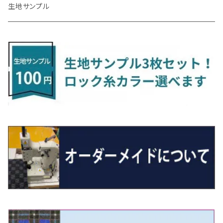
R4/1～ S7系
R5/10～ JF5/6
H24/6～ E26 5・6人乗
H26/9～ S500系
H31/3～ ｅｋクロス
R3/6～ CDD系
H23/10～R3/3 260系
H27/9～R3/10 URJ201W
H14/10～R2/3 Z11・Z12
H28/12～R1/7 LA600/610
R2/10～ DREJ3P
R2/6～ LA900/910S
H17/5～H27/10 TA/TD系
R4/6～ B5AW
H26/12～R2/2 JF1/2
H23/2～ 7N系
H26/7～R4/2
ラグマットセカンド（L）
アルファード/ヴェルファイアＨＶ
ＮＸ
キックス
ジャスティ
アクセラ/アクセラ・スポーツ
タント
エブリィ
アイミーブ
NBOXジョイ
Tクロス
ＣＬＡクラス
生地サンプル
H24/6〜 E26 9人乗
R4/1～ ゴルフGTI/R
R4/1～ VJA310W
R3/1～ EVモデル
H27/10～ YD/YE系
H28/3～R3/6
ラグマットサード（M）
H20/5～H27/1 20系
H26/7～R3/7 10系
H20/10～H24/8 H59A
H28/11～ M900系
H21/6～R1/5 BL/BM系
H25/10～R1/7 LA600/610S
H17/9～ DA64/DA17
H22/4～R3/2 HA/HD系
R6/9～ JF5/6
R1/11～ C1DKR
H25/7～31/8
ウィッシュ
ＲＣ
グロリア
ステラ
アテンザセダン/アテンザワゴン
トール
キャリイトラック
アウトランダー
N-ONE
Tロック
ＣＬＡクラスシューティングブレーク
H16/4～28/1 １T系 トゥラン
ラグマットミニ（S）
H27/1～R5/6 30系
R3/11～ 20系
R2/6~R8/6 15系(e-POWER)
R1/7～ LA650/660
H24/4～29/10 20系
H26/10～
H11/6～H16/10 Y34
H23/5～ LA100系
H24/11～R1/8 GJ系
H28/11～ M900系
H13/9～ DA系
H24/10～R2/12 GF系
H24/11～R2/3 JG1・JG2
R2/7～ A1D系
H27/6～R1/8
ヴィッツ
ＲＸ
サクラ
ソルテラ
キャロル
ハイゼット・キャディー
クロスビー(XBEE)
アウトランダーＰＨＥＶ
N-ONE e:
ティグアン
ＣＬＳクラス
R5/6～ 40系
R8/6～ 16系
R2/11～ JG3・JG4
H22/12～R2/3 130系
H27/10～R4/7 20系5人乗
R4/5～ B6AW
R4/5~ XEAM10X・YEAM15X
H27/1～ HB36/37/97S
H28/6～R3/9 LA700V
H29/12～R7/10 MN71S
H25/1～ GG/GN系 5人乗
R7/9~ JG5
H20/9～H29/1 5NC系
H30/6～
ヴォクシー
ＵＸ
シーマ
ディアスワゴン
キャロルエコ
ハイゼット・カーゴ
ジムニー
エクリプスクロス/エクリプスクロスPHEV
N-VAN
トゥアレグ
Ｅクラス
R01/8～R4/7 20系6人乗
R7/10～ MND1S
H25/1～ GN0W 7人乗
H29/1～ 5NC/5ND系
H26/1～R4/1 80系
H30/11～
H13/1～R4/8 F50・Y51
H21/9～R2/4 S300系
H24/11～H27/1 HB35S
H16/12～ S300/S700系
H3/6～ JA/JB系
H30/3～ GK/GL系
H30/7～ JJ1・JJ2
H15/9～H30/4 7L/7P系
H28/7～
エスクァイア
シルビア
トレジア
スクラム
ハイゼット・トラック
ジムニーノマド
タウンボックス
N-VAN e:
パサート
ＧＬＡクラス
H29/12～R4/7 20系7人乗
R4/1～ 90系
H26/10～R3/12 80系
H3/1～H11/1 S13・S14
H22/11～H28/3 120系
H17/9～ DG64/DG17
H11/1～ S200/S500系
R7/4～ JC74W
H26/2～ DS17/64W
R6/10~ JJ3
H23/5～H27/7 3CCAX
H26/5～R2/6
エスティマ
シルフィ
フォレスター
スクラムトラック
ブーン
ジムニーワイド/ジムニーシエラ
ディグニティ
N‐WGN/N‐WGNカスタム
ザ・ビートル
ＧＬＥクラス
R4/11～ 10系
H11/1～H14/11 S15
H27/7～ 3CC/3CD系
H18/1～H24/5（前期）
H24/12～R3/10 TB17
H14/2～ SG/SH/SJ/SK系
H25/9～ DG16T
H28/4～R5/12 M700系
H10/1～H14/1 JB33/43W
H24/7～H29/1 BHGY51
H25/11～ JH1・JH2・JH3・JH4
H24/4～R3/4 16C系
R1/6～
エスティマ・ハイブリッド
ジューク
プレオ
デミオ
ミラ
スイフト/スイフトスポーツ
デリカＤ：２
S660
ポロ
Ｓクラス
H24/5～R1/10（後期）
H14/1～ JB43/74W
H18/6～H24/5（前期）
H22/6～R2/6 F15
H22/4～H30/3 L275/285
H19/7～R1/7 DE/DJ系
H18/12～ L275/285
H22/9～ スイフト
H23/3～ MB系
H27/4～R3/12 JW5
H21/10～H30/3 6RC系
H25/10～R3/10
オーリス
スカイライン
プレオプラス
ビアンテ
ミラ・イース
スペーシア/スペーシアカスタム/スペーシアギア
デリカＤ：３
WR-V
Ｖクラス