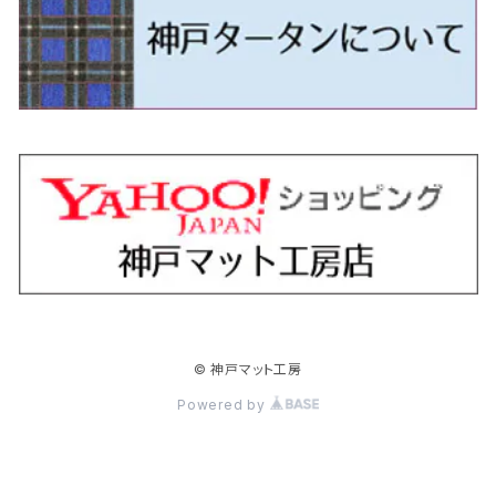
H24/5～R1/10（後期）
H23/12～
H30/3～ AW系
H24/8～H30/3 180系
H13/6～H18/11 V35
H24/12～H29/5 LA300/310
H20/7～30/3 CC系
H23/9～ LA300系
H25/3～R5/11
H23/10～H31/4 BM20 7人乗
R6/3～ DG5
H27/4～
カムリ
スカイライン・クロスオーバー
レヴォーグ
ファミリア バン
ミラ・ココア
スペーシアベース
デリカＤ：５
ZR-V
H18/11～H26/4 V36
H29/5～ LA350/360
H30/12～R5/11
H23/10～H31/4 BM20 5人乗
H23/9～ 50/70系
H21/7～H28/6 J50
H26/6～ VM/VN系
H29/2～H30/6 後期 Y12系
H21/8～H30/3 L675/685
R4/8～ MK33V
H19/1～ CV系
R5/4～ RZ系
カローラ・アクシオ（セダン）
セドリック
レガシィB4
フレア
ミラ・トコット
ソリオ/ソリオバンディット
デリカミニ
アクティ バン/トラック
H26/2～ V37
R5/11～ MK54S・MK94S
H30/6～ 160系
H24/5～ 160系
H11/6～H16/10 Y34
H15/6～R2/8 BN/BM/BL系
H24/10～ MJ系
H30/6～ LA550/560S
H23/1～H27/8 MA15S
R5/5～ B30系/BA系
H11/6～H30/7 バン HH5・HH6
カローラ・クロス
セレナ
レガシィアウトバック
フレアクロスオーバー
ムーヴ
ハスラー
パジェロ
アコード・アコードハイブリッド
H1/6～H11/6 Y30
H27/8～R2/12 MA26/36/46S
H21/12～R3/4 トラック
R3/9～ 10系
H22/11～H28/9 C26
H15/10～ BP/BR/BS/BT系
H26/1～ MS系
H26/12～R5/7 LA150/160S
H26/1～ MR系
H18/10～R1/8 7人乗ロング V90系
H25/6～R2/2 CR系
カローラ・スポーツ
ティアナ
レガシィツーリングワゴン
フレアワゴン
ムーヴキャンバス
バレーノ
パジェロ・ミニ
インサイト
R2/12～ MA27/37/47S
H28/8～R4/11 C27
R7/6～ LA850/860S
H18/10～R1/8 5人乗ショート V80系
R2/2～R5/1 CV3
H30/6～ 210系
H15/2～R2/7 J31/J32/L33
H15/6～H26/10 BP/BR系
H24/6～ MM系
H28/9～R4/7 LA800/810S
H28/3～R2/7 WB系
H6/12～H25/1 H50系
H11/11～R4/12 ZE1・ZE2・ZE4
カローラ・ツーリング
デイズ
レックス
プレマシー
メビウス
フロンクス
プラウディア
ヴェゼル
© 神戸マット工房
R4/11～ C28
R6/3～ CY2
R4/7～ LA850/860S
R1/10～ 210系
H25/6～H31/3 20系
R4/11～ A201F
H22/7～30/3 CW系
H25/4～R3/2 ZVW41N
R6/10～ WDB3S・WEB3S
H24/7～H29/1 Y51系
H25/12～R3/4 RU系
カローラ・フィールダー
デイズルークス
ボンゴバン
ロッキー
ランディ
ミニキャブ・バン
オデッセイ
Powered by
H31/3～ 40系
R3/4～ RV系
H24/5～ 160系
H26/2～R2/2 B21A
R2/9～ S400系
R1/11～ A200系
H28/12～R4/8 C27系
H26/2～ DS17/64V
H15/10～H20/10 RB1/2
クラウン
ノート
ボンゴブローニイバン
ワゴンＲ
ミニキャブ・トラック
オデッセイハイブリッド