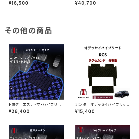
5/11〜 AZSH36・AZSH37
5/11〜 AZSH36・AZSH37
¥16,500
¥40,700
フロアマット一式 カーマット
フロアマット一式 カーマット
ハイグレードタイプ
神戸タータン 特別受注生産品
その他の商品
トヨタ エスティマ・ハイブリッ
ホンダ オデッセイハイブリッ
ド H18/6〜H24/5（前期） 2
ド e:HEV R5/12〜 RC5
¥26,400
¥15,400
0系 フロアマット一式 カーマ
ラグセカンド ラグマット 2列
ット スタンダードタイプ
目 カーマット ハイグレードタ
イプ