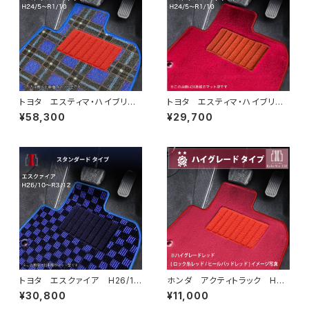
トヨタ エスティマ・ハイブリッ
トヨタ エスティマ・ハイブリッ
ド H24/5〜R1/10（後期） 20
ド H24/5〜R1/10（後期） 20
¥58,300
¥29,700
系 フロアマット一式 カーマッ
系 フロアマット一式 カーマッ
ト 神戸タータン 特別受注生
ト ハイグレードタイプ
産品
トヨタ エスクァイア H26/1
ホンダ アクティトラック H21/
0〜R3/12 80系 フロアマッ
12〜R3/4 HA8・HA9 フロ
¥30,800
¥11,000
ト一式 カーマット スタンダー
アマット一式 カーマット ハイ