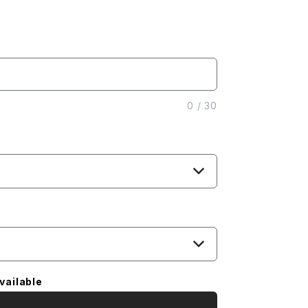
0
/
30
vailable