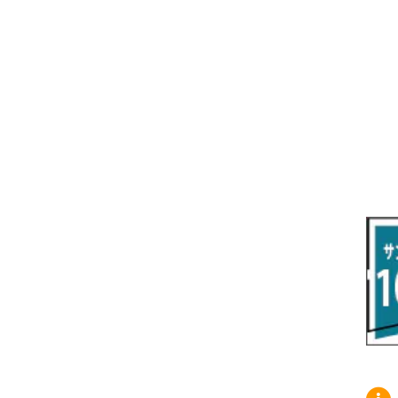
R7/10～ ZE2
R4/5～ RP6/7/8
H15/9～ 6・7人乗
H18/7~H26/5 7人乗 RN6/7/8/9
スープラ
バモス
H27/7～ 5人乗
H21/6~H24/4 5人乗 RN6/8
R1/5～ ＤＢ系
H11/6～H30/5 HM1・HM2
スペイド
バモス ホビオ
H24/4~H26/5 6人乗 RN6/7/8/9
H24/7～R2/12 140系
H15/4～Ｈ30/5 HM3・HM4
センチュリー
フィット/フィットハイブリッド
H9/4～R5/9 50/60系
H25/9～R2/2 GK/GP系
タウンエース・トラック
フリード/フリードハイブリッド
R2/2～ GR/GS系
H20/2～ 400系
H23/10～H28/9 GB3/4・GP3
タウンエース・バン
フリードスパイク/フリードスパイクHV
H28/9～R6/6 GB5/6/7/8
H20/2～ 400系
H22/7～H28/9 GB3/4
タンク
フリード+（プラス）/+ハイブリッド
R6/6～ 5人乗 GT2/4/6/8
H28/11～R2/9 M900A・M910A
H28/9～R6/6 GB5/6/7/8
ノア
プレリュード