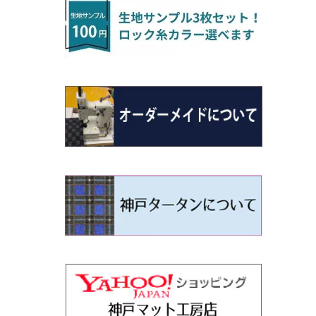
H22/4～R3/2 HA/HD系
アウトランダー
H16/4～28/1 １T系 トゥラン
ラグマットミニ（S）
H27/1～R5/6 30系
R3/11～ 20系
R2/6~R8/6 15系(e-POWER)
R1/7～ LA650/660
H24/4～29/10 20系
H26/10～
H11/6～H16/10 Y34
H23/5～ LA100系
H24/11～R1/8 GJ系
H28/11～ M900系
H13/9～ DA系
H24/11～R2/3 JG1・JG2
R2/7～ A1D系
H27/6～R1/8
ヴィッツ
ＲＸ
サクラ
ソルテラ
キャロル
ハイゼット・キャディー
クロスビー(XBEE)
N-ONE e:
ティグアン
ＣＬＳクラス
H24/10～R2/12 GF系
アウトランダーＰＨＥＶ
R5/6～ 40系
R8/6～ 16系
R2/11～ JG3・JG4
H22/12～R2/3 130系
H27/10～R4/7 20系5人乗
R4/5～ B6AW
R4/5~ XEAM10X・YEAM15X
H27/1～ HB36/37/97S
H28/6～R3/9 LA700V
H29/12～R7/10 MN71S
R7/9~ JG5
H20/9～H29/1 5NC系
H30/6～
ヴォクシー
ＵＸ
シーマ
ディアスワゴン
キャロルエコ
ハイゼット・カーゴ
ジムニー
N-VAN
トゥアレグ
Ｅクラス
H25/1～ GG/GN系 5人乗
エクリプスクロス/エクリプスクロスPH
R01/8～R4/7 20系6人乗
R7/10～ MND1S
H29/1～ 5NC/5ND系
EV
H26/1～R4/1 80系
H30/11～
H13/1～R4/8 F50・Y51
H21/9～R2/4 S300系
H24/11～H27/1 HB35S
H16/12～ S300/S700系
H3/6～ JA/JB系
H30/7～ JJ1・JJ2
H15/9～H30/4 7L/7P系
H28/7～
エスクァイア
シルビア
トレジア
スクラム
ハイゼット・トラック
ジムニーノマド
N-VAN e:
パサート
ＧＬＡクラス
H25/1～ GN0W 7人乗
H29/12～R4/7 20系7人乗
H30/3～ GK/GL系
R4/1～ 90系
タウンボックス
H26/10～R3/12 80系
H3/1～H11/1 S13・S14
H22/11～H28/3 120系
H17/9～ DG64/DG17
H11/1～ S200/S500系
R7/4～ JC74W
R6/10~ JJ3
H23/5～H27/7 3CCAX
H26/5～R2/6
エスティマ
シルフィ
フォレスター
スクラムトラック
ブーン
ジムニーワイド/ジムニーシエラ
N‐WGN/N‐WGNカスタム
ザ・ビートル
ＧＬＥクラス
R4/11～ 10系
H26/2～ DS17/64W
H11/1～H14/11 S15
H27/7～ 3CC/3CD系
ディグニティ
H18/1～H24/5（前期）
H24/12～R3/10 TB17
H14/2～ SG/SH/SJ/SK系
H25/9～ DG16T
H28/4～R5/12 M700系
H10/1～H14/1 JB33/43W
H25/11～ JH1・JH2・JH3・JH4
H24/4～R3/4 16C系
R1/6～
エスティマ・ハイブリッド
ジューク
プレオ
デミオ
ミラ
スイフト/スイフトスポーツ
S660
ポロ
Ｓクラス
H24/7～H29/1 BHGY51
H24/5～R1/10（後期）
H14/1～ JB43/74W
デリカＤ：２
H18/6～H24/5（前期）
H22/6～R2/6 F15
H22/4～H30/3 L275/285
H19/7～R1/7 DE/DJ系
H18/12～ L275/285
H22/9～ スイフト
H27/4～R3/12 JW5
H21/10～H30/3 6RC系
H25/10～R3/10
オーリス
スカイライン
プレオプラス
ビアンテ
ミラ・イース
スペーシア/スペーシアカスタム/スペー
WR-V
Ｖクラス
シアギア
H23/3～ MB系
H24/5～R1/10（後期）
H23/12～
H30/3～ AW系
デリカＤ：３
H24/8～H30/3 180系
H13/6～H18/11 V35
H24/12～H29/5 LA300/310
H20/7～30/3 CC系
H23/9～ LA300系
R6/3～ DG5
H27/4～
カムリ
スカイライン・クロスオーバー
レヴォーグ
ファミリア バン
ミラ・ココア
ZR-V
H25/3～R5/11
スペーシアベース