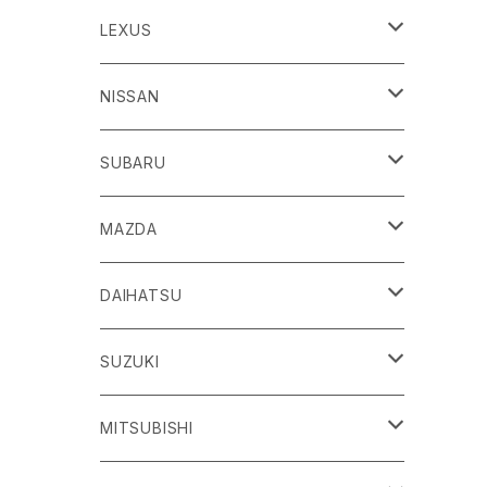
86
LEXUS
H24/4～R3/8 ZN6
GR86
ＣＴ
NISSAN
R3/10～ ZN8
H23/1～R4/11
ｂＢ
ＥＳ
ＡＤ
SUBARU
H17/12～H28/8 20系
H30/10～
H18/12～ Y12
ｂZ４X
ＧＳ
ＧＴ－Ｒ
ＢＲＺ
MAZDA
R4/5~ XEAM10/11/15・YEAM15
H24/1～R2/7
H19/12～ R35
H24/3～R3/8 ZC6
Ｃ-ＨＲ
ＨＳ
ＮＴ１００クリッパートラック
ＷＲＸ Ｓ４/ＳＴＩ
ＣＸ－３
DAIHATSU
R3/8～ ZD8
H28/12~ 10/50系
H21/7～H30/3
H25/12～ DR16T
H26/8～R3/3 VA系
H27/2～ DK系
ＦＪクルーザー
ＩＳ
ＮV１００クリッパーバン/リオ
ＸＶ/ＸＶハイブリット
ＣＸ－５
アトレー
SUZUKI
H22/12～H30/1 GSJ15W
H25/5～
H25/12～H27/3 DR64
H25/6～H29/4 GPE
H24/2～H29/2 KE系
H17/5～ S300/S700系
ＩＱ（アイキュー）
ＬＢＸ
アリア
インプレッサ /G4/スポーツ
ＣＸ－８
アルティス
eビターラ
MITSUBISHI
H27/3～ DR17
H24/10～R5/4 GP/GT（XV)
H29/2～R8/5 KF系