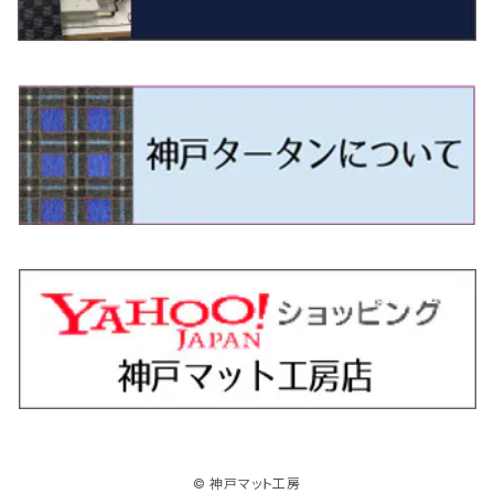
R4/11～ 10系
H11/1～H14/11 S15
H27/7～ 3CC/3CD系
H18/1～H24/5（前期）
H24/12～R3/10 TB17
H14/2～ SG/SH/SJ/SK系
H25/9～ DG16T
H28/4～R5/12 M700系
H10/1～H14/1 JB33/43W
H24/7～H29/1 BHGY51
H25/11～ JH1・JH2・JH3・JH4
H24/4～R3/4 16C系
R1/6～
エスティマ・ハイブリッド
ジューク
プレオ
デミオ
ミラ
スイフト/スイフトスポーツ
デリカＤ：２
S660
ポロ
Ｓクラス
H24/5～R1/10（後期）
H14/1～ JB43/74W
H18/6～H24/5（前期）
H22/6～R2/6 F15
H22/4～H30/3 L275/285
H19/7～R1/7 DE/DJ系
H18/12～ L275/285
H22/9～ スイフト
H23/3～ MB系
H27/4～R3/12 JW5
H21/10～H30/3 6RC系
H25/10～R3/10
オーリス
スカイライン
プレオプラス
ビアンテ
ミラ・イース
スペーシア/スペーシアカスタム/スペーシアギア
デリカＤ：３
WR-V
Ｖクラス
H24/5～R1/10（後期）
H23/12～
H30/3～ AW系
H24/8～H30/3 180系
H13/6～H18/11 V35
H24/12～H29/5 LA300/310
H20/7～30/3 CC系
H23/9～ LA300系
H25/3～R5/11
H23/10～H31/4 BM20 7人乗
R6/3～ DG5
H27/4～
カムリ
スカイライン・クロスオーバー
レヴォーグ
ファミリア バン
ミラ・ココア
スペーシアベース
デリカＤ：５
ZR-V
H18/11～H26/4 V36
H29/5～ LA350/360
H30/12～R5/11
H23/10～H31/4 BM20 5人乗
H23/9～ 50/70系
H21/7～H28/6 J50
H26/6～ VM/VN系
H29/2～H30/6 後期 Y12系
H21/8～H30/3 L675/685
R4/8～ MK33V
H19/1～ CV系
R5/4～ RZ系
カローラ・アクシオ（セダン）
セドリック
レガシィB4
フレア
ミラ・トコット
ソリオ/ソリオバンディット
デリカミニ
アクティ バン/トラック
H26/2～ V37
R5/11～ MK54S・MK94S
H30/6～ 160系
H24/5～ 160系
H11/6～H16/10 Y34
H15/6～R2/8 BN/BM/BL系
H24/10～ MJ系
H30/6～ LA550/560S
H23/1～H27/8 MA15S
R5/5～ B30系/BA系
H11/6～H30/7 バン HH5・HH6
カローラ・クロス
セレナ
レガシィアウトバック
フレアクロスオーバー
ムーヴ
ハスラー
パジェロ
アコード・アコードハイブリッド
H1/6～H11/6 Y30
H27/8～R2/12 MA26/36/46S
H21/12～R3/4 トラック
R3/9～ 10系
H22/11～H28/9 C26
H15/10～ BP/BR/BS/BT系
H26/1～ MS系
H26/12～R5/7 LA150/160S
H26/1～ MR系
H18/10～R1/8 7人乗ロング V90系
H25/6～R2/2 CR系
カローラ・スポーツ
ティアナ
レガシィツーリングワゴン
フレアワゴン
ムーヴキャンバス
バレーノ
パジェロ・ミニ
インサイト
R2/12～ MA27/37/47S
H28/8～R4/11 C27
R7/6～ LA850/860S
H18/10～R1/8 5人乗ショート V80系
R2/2～R5/1 CV3
H30/6～ 210系
H15/2～R2/7 J31/J32/L33
H15/6～H26/10 BP/BR系
H24/6～ MM系
H28/9～R4/7 LA800/810S
H28/3～R2/7 WB系
H6/12～H25/1 H50系
H11/11～R4/12 ZE1・ZE2・ZE4
カローラ・ツーリング
デイズ
レックス
プレマシー
メビウス
フロンクス
プラウディア
ヴェゼル
© 神戸マット工房