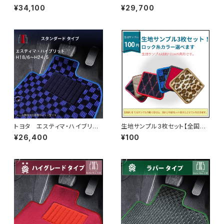
24/5（前期） 50系 フロアマ
1/10（後期） 50系 フロアマッ
¥34,100
¥29,700
ット一式 カーマット スペシャ
ト一式 カーマット ハイグレー
ルタイプ
ドタイプ
トヨタ エスティマ・ハイブリッ
生地サンプル3枚セット【全国一
ド H18/6〜H24/5（前期） 2
律送料無料】ネコポス便で発送
¥26,400
¥100
0系 フロアマット一式 カーマ
ット スタンダードタイプ