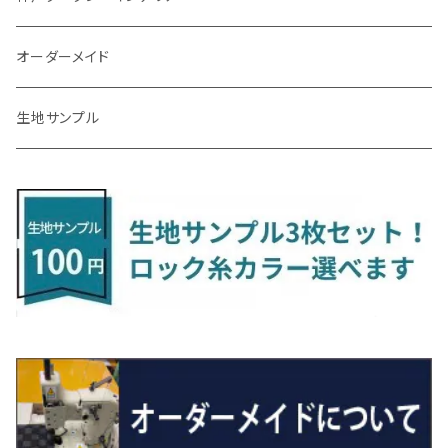
R3/7～ MXPK系
H24/4～R4/1 S3系
H29/9～R5/10 JF3/4
H30/10～
H23/9～H30/4 270系
H29/10～
H24/6～ E26 3人乗
H24/2～H26/9 S200系
R1/8～ GJ系
H14/6～ L880/LA400K
H28/2～ FF21S
H25/6～H31/3 ｅｋカスタム
H24/7～H29/8 JF1/2
H25/4～R3/4 AU系
H24/4～R1/6
MINIクロスオーバー
アリオン
ＬＸ
キューブ
シフォン
ＭＸ－３０
タフト
エスクード
ekクロスEV
NBOXスラッシュ
シャラン
Ｃクラス
ラグマット
オーダーメイド
R4/1～ S7系
R5/10～ JF5/6
H24/6～ E26 5・6人乗
H26/9～ S500系
H31/3～ ｅｋクロス
R3/6～ CDD系
H23/10～R3/3 260系
H27/9～R3/10 URJ201W
H14/10～R2/3 Z11・Z12
H28/12～R1/7 LA600/610
R2/10～ DREJ3P
R2/6～ LA900/910S
H17/5～H27/10 TA/TD系
R4/6～ B5AW
H26/12～R2/2 JF1/2
H23/2～ 7N系
H26/7～R4/2
ラグマットセカンド（L）
アルファード/ヴェルファイアＨＶ
ＮＸ
キックス
ジャスティ
アクセラ/アクセラ・スポーツ
タント
エブリィ
アイミーブ
NBOXジョイ
Tクロス
ＣＬＡクラス
生地サンプル
H24/6〜 E26 9人乗
R4/1～ ゴルフGTI/R
R4/1～ VJA310W
R3/1～ EVモデル
H27/10～ YD/YE系
H28/3～R3/6
ラグマットサード（M）
H20/5～H27/1 20系
H26/7～R3/7 10系
H20/10～H24/8 H59A
H28/11～ M900系
H21/6～R1/5 BL/BM系
H25/10～R1/7 LA600/610S
H17/9～ DA64/DA17
H22/4～R3/2 HA/HD系
R6/9～ JF5/6
R1/11～ C1DKR
H25/7～31/8
ウィッシュ
ＲＣ
グロリア
ステラ
アテンザセダン/アテンザワゴン
トール
キャリイトラック
アウトランダー
N-ONE
Tロック
ＣＬＡクラスシューティングブレーク
H16/4～28/1 １T系 トゥラン
ラグマットミニ（S）
H27/1～R5/6 30系
R3/11～ 20系
R2/6~R8/6 15系(e-POWER)
R1/7～ LA650/660
H24/4～29/10 20系
H26/10～
H11/6～H16/10 Y34
H23/5～ LA100系
H24/11～R1/8 GJ系
H28/11～ M900系
H13/9～ DA系
H24/10～R2/12 GF系
H24/11～R2/3 JG1・JG2
R2/7～ A1D系
H27/6～R1/8
ヴィッツ
ＲＸ
サクラ
ソルテラ
キャロル
ハイゼット・キャディー
クロスビー(XBEE)
アウトランダーＰＨＥＶ
N-ONE e:
ティグアン
ＣＬＳクラス
R5/6～ 40系
R8/6～ 16系
R2/11～ JG3・JG4
H22/12～R2/3 130系
H27/10～R4/7 20系5人乗
R4/5～ B6AW
R4/5~ XEAM10X・YEAM15X
H27/1～ HB36/37/97S
H28/6～R3/9 LA700V
H29/12～R7/10 MN71S
H25/1～ GG/GN系 5人乗
R7/9~ JG5
H20/9～H29/1 5NC系
H30/6～
ヴォクシー
ＵＸ
シーマ
ディアスワゴン
キャロルエコ
ハイゼット・カーゴ
ジムニー
エクリプスクロス/エクリプスクロスPHEV
N-VAN
トゥアレグ
Ｅクラス
R01/8～R4/7 20系6人乗
R7/10～ MND1S
H25/1～ GN0W 7人乗
H29/1～ 5NC/5ND系
H26/1～R4/1 80系
H30/11～
H13/1～R4/8 F50・Y51
H21/9～R2/4 S300系
H24/11～H27/1 HB35S
H16/12～ S300/S700系
H3/6～ JA/JB系
H30/3～ GK/GL系
H30/7～ JJ1・JJ2
H15/9～H30/4 7L/7P系
H28/7～
エスクァイア
シルビア
トレジア
スクラム
ハイゼット・トラック
ジムニーノマド
タウンボックス
N-VAN e:
パサート
ＧＬＡクラス
H29/12～R4/7 20系7人乗
R4/1～ 90系
H26/10～R3/12 80系
H3/1～H11/1 S13・S14
H22/11～H28/3 120系
H17/9～ DG64/DG17
H11/1～ S200/S500系
R7/4～ JC74W
H26/2～ DS17/64W
R6/10~ JJ3
H23/5～H27/7 3CCAX
H26/5～R2/6
エスティマ
シルフィ
フォレスター
スクラムトラック
ブーン
ジムニーワイド/ジムニーシエラ
ディグニティ
N‐WGN/N‐WGNカスタム
ザ・ビートル
ＧＬＥクラス