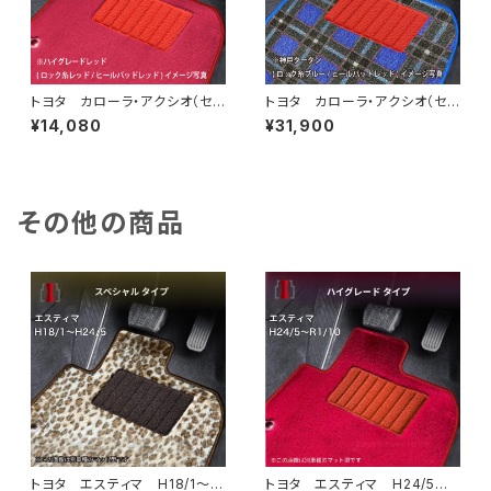
トヨタ カローラ・アクシオ（セダ
トヨタ カローラ・アクシオ（セダ
ン） H24/5〜 160系 フロ
ン） H24/5〜 160系 フロ
¥14,080
¥31,900
アマット一式 カーマット ハイ
アマット一式 カーマット 神戸
グレードタイプ
タータン 特別受注生産品
その他の商品
トヨタ エスティマ H18/1〜H
トヨタ エスティマ H24/5〜R