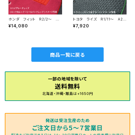
ホンダ フィット R2/2〜 G
トヨタ ライズ R1/11〜 A20
R/GS系 フロアマット一式 カ
0系 フロアマット一式 カーマ
¥14,080
¥7,920
ーマット ハイグレードタイプ
ット 防水 ラバータイプ
商品一覧に戻る
一部の地域を除いて
送料無料
北海道・沖縄・離島は+1650円
発送は受注生産のため
ご注文日から５～７営業日