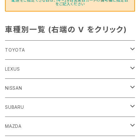
配達をご指定できる日は、14～28日営業日カートの備考欄に指定日
をご記入ください
車種別一覧 (右端の V をクリック)
TOYOTA
86
LEXUS
H24/4～R3/8 ZN6
GR86
ＣＴ
NISSAN
R3/10～ ZN8
H23/1～R4/11
ｂＢ
ＥＳ
ＡＤ
SUBARU
H17/12～H28/8 20系
H30/10～
H18/12～ Y12
ｂZ４X
ＧＳ
ＧＴ－Ｒ
ＢＲＺ
MAZDA