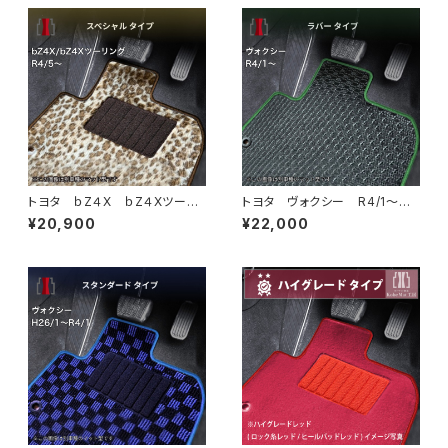
トヨタ ｂZ４X ｂZ４Xツーリ
トヨタ ヴォクシー R4/1〜
ング R4/5~ XEAM10・XEA
90系 ラゲッジ・ステップマット
¥20,900
¥22,000
M11・XEAM12・XEAM15・XEA
付 フロアマット一式 カーマッ
M17・YEAM15 フロアマット一
ト 防水 ラバータイプ
式 カーマット スペシャルタイ
プ bz4x