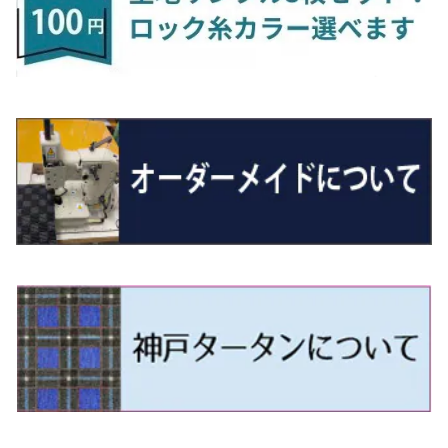
R5/6～ 40系
R8/6～ 16系
R2/11～ JG3・JG4
H22/12～R2/3 130系
H27/10～R4/7 20系5人乗
R4/5～ B6AW
R4/5~ XEAM10X・YEAM15X
H27/1～ HB36/37/97S
H28/6～R3/9 LA700V
H29/12～R7/10 MN71S
H25/1～ GG/GN系 5人乗
R7/9~ JG5
H20/9～H29/1 5NC系
H30/6～
ヴォクシー
ＵＸ
シーマ
ディアスワゴン
キャロルエコ
ハイゼット・カーゴ
ジムニー
エクリプスクロス/エクリプスクロスPHEV
N-VAN
トゥアレグ
Ｅクラス
R01/8～R4/7 20系6人乗
R7/10～ MND1S
H25/1～ GN0W 7人乗
H29/1～ 5NC/5ND系
H26/1～R4/1 80系
H30/11～
H13/1～R4/8 F50・Y51
H21/9～R2/4 S300系
H24/11～H27/1 HB35S
H16/12～ S300/S700系
H3/6～ JA/JB系
H30/3～ GK/GL系
H30/7～ JJ1・JJ2
H15/9～H30/4 7L/7P系
H28/7～
エスクァイア
シルビア
トレジア
スクラム
ハイゼット・トラック
ジムニーノマド
タウンボックス
N-VAN e:
パサート
ＧＬＡクラス
H29/12～R4/7 20系7人乗
R4/1～ 90系
H26/10～R3/12 80系
H3/1～H11/1 S13・S14
H22/11～H28/3 120系
H17/9～ DG64/DG17
H11/1～ S200/S500系
R7/4～ JC74W
H26/2～ DS17/64W
R6/10~ JJ3
H23/5～H27/7 3CCAX
H26/5～R2/6
エスティマ
シルフィ
フォレスター
スクラムトラック
ブーン
ジムニーワイド/ジムニーシエラ
ディグニティ
N‐WGN/N‐WGNカスタム
ザ・ビートル
ＧＬＥクラス
R4/11～ 10系
H11/1～H14/11 S15
H27/7～ 3CC/3CD系
H18/1～H24/5（前期）
H24/12～R3/10 TB17
H14/2～ SG/SH/SJ/SK系
H25/9～ DG16T
H28/4～R5/12 M700系
H10/1～H14/1 JB33/43W
H24/7～H29/1 BHGY51
H25/11～ JH1・JH2・JH3・JH4
H24/4～R3/4 16C系
R1/6～
エスティマ・ハイブリッド
ジューク
プレオ
デミオ
ミラ
スイフト/スイフトスポーツ
デリカＤ：２
S660
ポロ
Ｓクラス
H24/5～R1/10（後期）
H14/1～ JB43/74W
H18/6～H24/5（前期）
H22/6～R2/6 F15
H22/4～H30/3 L275/285
H19/7～R1/7 DE/DJ系
H18/12～ L275/285
H22/9～ スイフト
H23/3～ MB系
H27/4～R3/12 JW5
H21/10～H30/3 6RC系
H25/10～R3/10
オーリス
スカイライン
プレオプラス
ビアンテ
ミラ・イース
スペーシア/スペーシアカスタム/スペーシアギア
デリカＤ：３
WR-V
Ｖクラス
H24/5～R1/10（後期）
H23/12～
H30/3～ AW系
H24/8～H30/3 180系
H13/6～H18/11 V35
H24/12～H29/5 LA300/310
H20/7～30/3 CC系
H23/9～ LA300系
H25/3～R5/11
H23/10～H31/4 BM20 7人乗
R6/3～ DG5
H27/4～
カムリ
スカイライン・クロスオーバー
レヴォーグ
ファミリア バン
ミラ・ココア
スペーシアベース
デリカＤ：５
ZR-V
H18/11～H26/4 V36
H29/5～ LA350/360
H30/12～R5/11
H23/10～H31/4 BM20 5人乗
H23/9～ 50/70系
H21/7～H28/6 J50
H26/6～ VM/VN系
H29/2～H30/6 後期 Y12系
H21/8～H30/3 L675/685
R4/8～ MK33V
H19/1～ CV系
R5/4～ RZ系
カローラ・アクシオ（セダン）
セドリック
レガシィB4
フレア
ミラ・トコット
ソリオ/ソリオバンディット
デリカミニ
アクティ バン/トラック