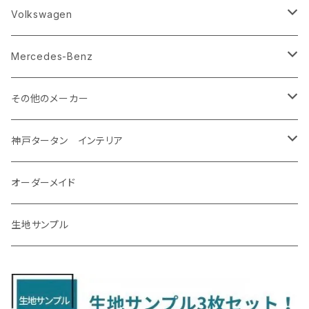
R8/5～ KM系
H23/12～R5/4 GJ/GK系
H29/10～ NTP10
H29/3～
H17/11～H30/3 Y12
H20/6～H27/3 YA系
R1/10～ DM系
H26/11～R4/8 LA700系
H27/2～R2/11
H22/2～ GA系
ＲＡＶ４
ＬＭ
エクストレイル
エクシーガクロスオーバー７
ＣＸ－６０
キャスト
アルト
ｅｋスペース
CR-V
Volkswagen
R5/4～ GU系
H12/5～H28/8 20/30系
R5/12〜 4人乗 TAWH15W
H25/12～R4/7 T32
H27/4～H30/3 YAM
R4/9～ KH系
H27/9～R5/6 LA250/260S
H26/12～R3/12 HA36
H26/2～ B11A/B30系/BA系
H23/12～28/8 RM1/4
アイシス
ＬＳ４６０
エルグランド
クロストレック
ＭＡＺＤＡ２
グランマックスカーゴ
アルトラパン/アルトラパンショコラ
ｅｋスペースカスタム/ｅｋクロススペース
CR-Z
アップ
Mercedes-Benz
H31/4～R7/12 50系
R6/5～ 6人乗 TAWH15W
R4/7～ T33
R3/12～ HA37/97S
H30/8～R4/12 RW1/2・RT5/6 5人乗り
H24/6～H29/12 10系
H18/9～H29/10
H22/8～R8/7 E52
R4/9～ GU系
R1/9～ DJ系
R2/9～ S403/413V
H20/11～ HE22/33S
H26/2～ B11A/B30系
H22/2～29/1 ZF1・ZF2
H24/10～R3/3 AA系
アクア
ＬＳ６００ｈ
オーラ
サンバーバン/ディアス
ＭＡＺＤＡ３
グランマックストラック
アルトラパンLC
ｅｋワゴン
NBOX/NBOXカスタム
アルテオン
Ａクラス
その他のメーカー
R7/12～ 60系
R8/2～ RS5/6
R8/7～ E53
H23/12～R3/7 NHP10
H19/5～H29/10
R3/8～ E13
H11/2～H24/2 TV系
R1/5～ BP系
R2/9～ S403/413P
R4/6～ HE33S
H25/6～ B11W/B30系
H23/12～H29/9 JF1/2
H29/10～ ３HD系
H24/11～30/10
アベンシス
ＬＳ５００/ＬＳ５００ｈ
ＮＶ３５０キャラバン
サンバートラック
ＭＡＺＤＡ６
コペン
イグニス
ｅｋカスタム/ｅｋクロス
NBOXプラス/NBOXプラスカスタム
ゴルフ
Ｂクラス
MINI
神戸タータン インテリア
R3/7～ MXPK系
H24/4～R4/1 S3系
H29/9～R5/10 JF3/4
H30/10～
H23/9～H30/4 270系
H29/10～
H24/6～ E26 3人乗
H24/2～H26/9 S200系
R1/8～ GJ系
H14/6～ L880/LA400K
H28/2～ FF21S
H25/6～H31/3 ｅｋカスタム
H24/7～H29/8 JF1/2
H25/4～R3/4 AU系
H24/4～R1/6
MINIクロスオーバー
アリオン
ＬＸ
キューブ
シフォン
ＭＸ－３０
タフト
エスクード
ekクロスEV
NBOXスラッシュ
シャラン
Ｃクラス
ラグマット
オーダーメイド
R4/1～ S7系
R5/10～ JF5/6
H24/6～ E26 5・6人乗
H26/9～ S500系
H31/3～ ｅｋクロス
R3/6～ CDD系
H23/10～R3/3 260系
H27/9～R3/10 URJ201W
H14/10～R2/3 Z11・Z12
H28/12～R1/7 LA600/610
R2/10～ DREJ3P
R2/6～ LA900/910S
H17/5～H27/10 TA/TD系
R4/6～ B5AW
H26/12～R2/2 JF1/2
H23/2～ 7N系
H26/7～R4/2
ラグマットセカンド（L）
アルファード/ヴェルファイアＨＶ
ＮＸ
キックス
ジャスティ
アクセラ/アクセラ・スポーツ
タント
エブリィ
アイミーブ
NBOXジョイ
Tクロス
ＣＬＡクラス
生地サンプル
H24/6〜 E26 9人乗
R4/1～ ゴルフGTI/R
R4/1～ VJA310W
R3/1～ EVモデル
H27/10～ YD/YE系
H28/3～R3/6
ラグマットサード（M）
H20/5～H27/1 20系
H26/7～R3/7 10系
H20/10～H24/8 H59A
H28/11～ M900系
H21/6～R1/5 BL/BM系
H25/10～R1/7 LA600/610S
H17/9～ DA64/DA17
H22/4～R3/2 HA/HD系
R6/9～ JF5/6
R1/11～ C1DKR
H25/7～31/8
ウィッシュ
ＲＣ
グロリア
ステラ
アテンザセダン/アテンザワゴン
トール
キャリイトラック
アウトランダー
N-ONE
Tロック
ＣＬＡクラスシューティングブレーク
H16/4～28/1 １T系 トゥラン
ラグマットミニ（S）
H27/1～R5/6 30系
R3/11～ 20系
R2/6~R8/6 15系(e-POWER)
R1/7～ LA650/660
H24/4～29/10 20系
H26/10～
H11/6～H16/10 Y34
H23/5～ LA100系
H24/11～R1/8 GJ系
H28/11～ M900系
H13/9～ DA系
H24/10～R2/12 GF系
H24/11～R2/3 JG1・JG2
R2/7～ A1D系
H27/6～R1/8
ヴィッツ
ＲＸ
サクラ
ソルテラ
キャロル
ハイゼット・キャディー
クロスビー(XBEE)
アウトランダーＰＨＥＶ
N-ONE e:
ティグアン
ＣＬＳクラス