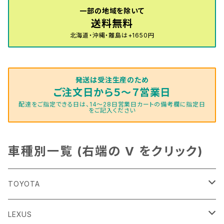
一部の地域を除いて
送料無料
北海道・沖縄・離島は+1650円
発送は受注生産のため
ご注文日から５～７営業日
配達をご指定できる日は、14～28日営業日カートの備考欄に指定日
をご記入ください
車種別一覧 (右端の V をクリック)
TOYOTA
86
LEXUS