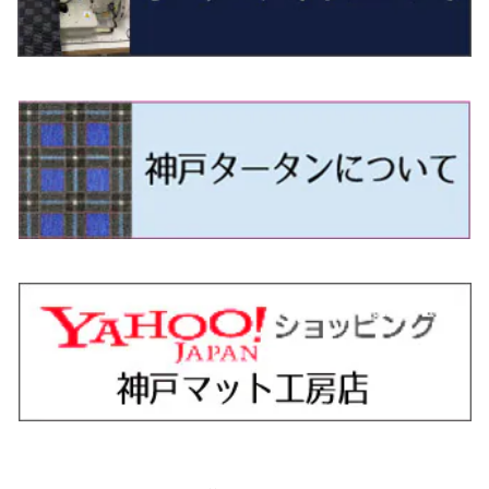
R4/11～ 10系
H11/1～H14/11 S15
H27/7～ 3CC/3CD系
H18/1～H24/5（前期）
H24/12～R3/10 TB17
H14/2～ SG/SH/SJ/SK系
H25/9～ DG16T
H28/4～R5/12 M700系
H10/1～H14/1 JB33/43W
H24/7～H29/1 BHGY51
H25/11～ JH1・JH2・JH3・JH4
H24/4～R3/4 16C系
R1/6～
エスティマ・ハイブリッド
ジューク
プレオ
デミオ
ミラ
スイフト/スイフトスポーツ
デリカＤ：２
S660
ポロ
Ｓクラス
H24/5～R1/10（後期）
H14/1～ JB43/74W
H18/6～H24/5（前期）
H22/6～R2/6 F15
H22/4～H30/3 L275/285
H19/7～R1/7 DE/DJ系
H18/12～ L275/285
H22/9～ スイフト
H23/3～ MB系
H27/4～R3/12 JW5
H21/10～H30/3 6RC系
H25/10～R3/10
オーリス
スカイライン
プレオプラス
ビアンテ
ミラ・イース
スペーシア/スペーシアカスタム/スペーシアギア
デリカＤ：３
WR-V
Ｖクラス
H24/5～R1/10（後期）
H23/12～
H30/3～ AW系
H24/8～H30/3 180系
H13/6～H18/11 V35
H24/12～H29/5 LA300/310
H20/7～30/3 CC系
H23/9～ LA300系
H25/3～R5/11
H23/10～H31/4 BM20 7人乗
R6/3～ DG5
H27/4～
カムリ
スカイライン・クロスオーバー
レヴォーグ
ファミリア バン
ミラ・ココア
スペーシアベース
デリカＤ：５
ZR-V
H18/11～H26/4 V36
H29/5～ LA350/360
H30/12～R5/11
H23/10～H31/4 BM20 5人乗
H23/9～ 50/70系
H21/7～H28/6 J50
H26/6～ VM/VN系
H29/2～H30/6 後期 Y12系
H21/8～H30/3 L675/685
R4/8～ MK33V
H19/1～ CV系
R5/4～ RZ系
カローラ・アクシオ（セダン）
セドリック
レガシィB4
フレア
ミラ・トコット
ソリオ/ソリオバンディット
デリカミニ
アクティ バン/トラック
H26/2～ V37
R5/11～ MK54S・MK94S
H30/6～ 160系
H24/5～ 160系
H11/6～H16/10 Y34
H15/6～R2/8 BN/BM/BL系
H24/10～ MJ系
H30/6～ LA550/560S
H23/1～H27/8 MA15S
R5/5～ B30系/BA系
H11/6～H30/7 バン HH5・HH6
カローラ・クロス
セレナ
レガシィアウトバック
フレアクロスオーバー
ムーヴ
ハスラー
パジェロ
アコード・アコードハイブリッド
H1/6～H11/6 Y30
H27/8～R2/12 MA26/36/46S
H21/12～R3/4 トラック
R3/9～ 10系
H22/11～H28/9 C26
H15/10～ BP/BR/BS/BT系
H26/1～ MS系
H26/12～R5/7 LA150/160S
H26/1～ MR系
H18/10～R1/8 7人乗ロング V90系
H25/6～R2/2 CR系
カローラ・スポーツ
ティアナ
レガシィツーリングワゴン
フレアワゴン
ムーヴキャンバス
バレーノ
パジェロ・ミニ
インサイト
R2/12～ MA27/37/47S
H28/8～R4/11 C27
R7/6～ LA850/860S
H18/10～R1/8 5人乗ショート V80系
R2/2～R5/1 CV3
H30/6～ 210系
H15/2～R2/7 J31/J32/L33
H15/6～H26/10 BP/BR系
H24/6～ MM系
H28/9～R4/7 LA800/810S
H28/3～R2/7 WB系
H6/12～H25/1 H50系
H11/11～R4/12 ZE1・ZE2・ZE4
カローラ・ツーリング
デイズ
レックス
プレマシー
メビウス
フロンクス
プラウディア
ヴェゼル