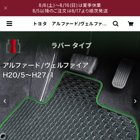
8/8(土)～8/16(日)は夏季休業
8/5以降のご注文は8/17より順次発送
トヨタ アルファード/ヴェルファイ
ア H20/5〜H27/1 20系 ラゲッ
ジマット付 フロアマット一式 カー
マット 防水 ラバータイプ | 神戸マ
ット工房