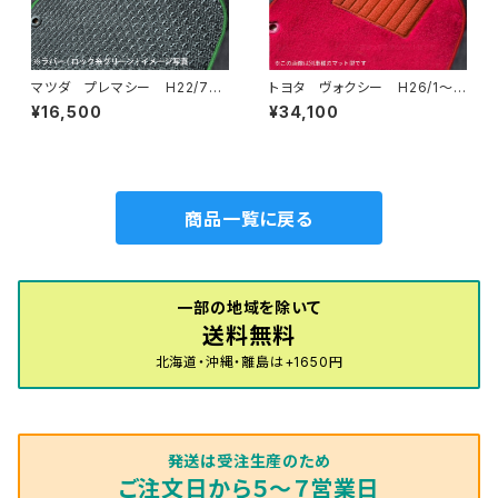
マツダ プレマシー H22/7〜
トヨタ ヴォクシー H26/1〜R
30/3 CW系 フロアマット一
4/1 80系 ステップマット付
¥16,500
¥34,100
式 カーマット 防水 ラバー
フロアマット一式 カーマット
タイプ
ハイグレードタイプ
商品一覧に戻る
一部の地域を除いて
送料無料
北海道・沖縄・離島は+1650円
発送は受注生産のため
ご注文日から５～７営業日