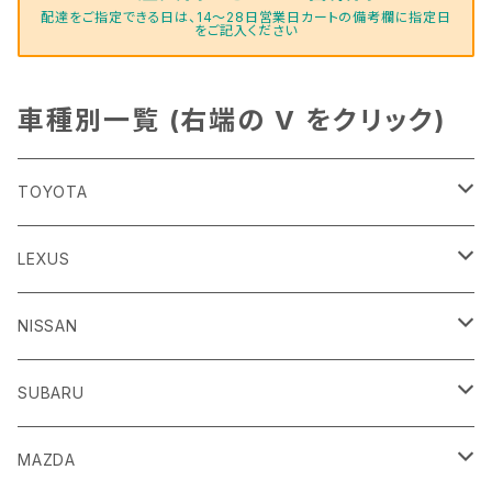
配達をご指定できる日は、14～28日営業日カートの備考欄に指定日
をご記入ください
車種別一覧 (右端の V をクリック)
TOYOTA
86
LEXUS
H24/4～R3/8 ZN6
GR86
ＣＴ
NISSAN
R3/10～ ZN8
H23/1～R4/11
ｂＢ
ＥＳ
ＡＤ
SUBARU
H17/12～H28/8 20系
H30/10～
H18/12～ Y12
ｂZ４X
ＧＳ
ＧＴ－Ｒ
ＢＲＺ
MAZDA