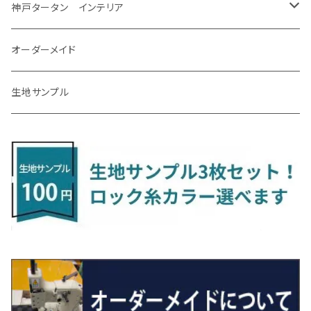
R8/7～ E53
H23/12～R3/7 NHP10
H19/5～H29/10
R3/8～ E13
H11/2～H24/2 TV系
R1/5～ BP系
R2/9～ S403/413P
R4/6～ HE33S
H25/6～ B11W/B30系
H23/12～H29/9 JF1/2
H29/10～ ３HD系
H24/11～30/10
アベンシス
ＬＳ５００/ＬＳ５００ｈ
ＮＶ３５０キャラバン
サンバートラック
ＭＡＺＤＡ６
コペン
イグニス
ｅｋカスタム/ｅｋクロス
NBOXプラス/NBOXプラスカスタム
ゴルフ
Ｂクラス
MINI
神戸タータン インテリア
R3/7～ MXPK系
H24/4～R4/1 S3系
H29/9～R5/10 JF3/4
H30/10～
H23/9～H30/4 270系
H29/10～
H24/6～ E26 3人乗
H24/2～H26/9 S200系
R1/8～ GJ系
H14/6～ L880/LA400K
H28/2～ FF21S
H25/6～H31/3 ｅｋカスタム
H24/7～H29/8 JF1/2
H25/4～R3/4 AU系
H24/4～R1/6
MINIクロスオーバー
アリオン
ＬＸ
キューブ
シフォン
ＭＸ－３０
タフト
エスクード
ekクロスEV
NBOXスラッシュ
シャラン
Ｃクラス
ラグマット
オーダーメイド
R4/1～ S7系
R5/10～ JF5/6
H24/6～ E26 5・6人乗
H26/9～ S500系
H31/3～ ｅｋクロス
R3/6～ CDD系
H23/10～R3/3 260系
H27/9～R3/10 URJ201W
H14/10～R2/3 Z11・Z12
H28/12～R1/7 LA600/610
R2/10～ DREJ3P
R2/6～ LA900/910S
H17/5～H27/10 TA/TD系
R4/6～ B5AW
H26/12～R2/2 JF1/2
H23/2～ 7N系
H26/7～R4/2
ラグマットセカンド（L）
アルファード/ヴェルファイアＨＶ
ＮＸ
キックス
ジャスティ
アクセラ/アクセラ・スポーツ
タント
エブリィ
アイミーブ
NBOXジョイ
Tクロス
ＣＬＡクラス
生地サンプル
H24/6〜 E26 9人乗
R4/1～ ゴルフGTI/R
R4/1～ VJA310W
R3/1～ EVモデル
H27/10～ YD/YE系
H28/3～R3/6
ラグマットサード（M）
H20/5～H27/1 20系
H26/7～R3/7 10系
H20/10～H24/8 H59A
H28/11～ M900系
H21/6～R1/5 BL/BM系
H25/10～R1/7 LA600/610S
H17/9～ DA64/DA17
H22/4～R3/2 HA/HD系
R6/9～ JF5/6
R1/11～ C1DKR
H25/7～31/8
ウィッシュ
ＲＣ
グロリア
ステラ
アテンザセダン/アテンザワゴン
トール
キャリイトラック
アウトランダー
N-ONE
Tロック
ＣＬＡクラスシューティングブレーク
H16/4～28/1 １T系 トゥラン
ラグマットミニ（S）
H27/1～R5/6 30系
R3/11～ 20系
R2/6~R8/6 15系(e-POWER)
R1/7～ LA650/660
H24/4～29/10 20系
H26/10～
H11/6～H16/10 Y34
H23/5～ LA100系
H24/11～R1/8 GJ系
H28/11～ M900系
H13/9～ DA系
H24/10～R2/12 GF系
H24/11～R2/3 JG1・JG2
R2/7～ A1D系
H27/6～R1/8
ヴィッツ
ＲＸ
サクラ
ソルテラ
キャロル
ハイゼット・キャディー
クロスビー(XBEE)
アウトランダーＰＨＥＶ
N-ONE e:
ティグアン
ＣＬＳクラス
R5/6～ 40系
R8/6～ 16系
R2/11～ JG3・JG4
H22/12～R2/3 130系
H27/10～R4/7 20系5人乗
R4/5～ B6AW
R4/5~ XEAM10X・YEAM15X
H27/1～ HB36/37/97S
H28/6～R3/9 LA700V
H29/12～R7/10 MN71S
H25/1～ GG/GN系 5人乗
R7/9~ JG5
H20/9～H29/1 5NC系
H30/6～
ヴォクシー
ＵＸ
シーマ
ディアスワゴン
キャロルエコ
ハイゼット・カーゴ
ジムニー
エクリプスクロス/エクリプスクロスPHEV
N-VAN
トゥアレグ
Ｅクラス
R01/8～R4/7 20系6人乗
R7/10～ MND1S
H25/1～ GN0W 7人乗
H29/1～ 5NC/5ND系
H26/1～R4/1 80系
H30/11～
H13/1～R4/8 F50・Y51
H21/9～R2/4 S300系
H24/11～H27/1 HB35S
H16/12～ S300/S700系
H3/6～ JA/JB系
H30/3～ GK/GL系
H30/7～ JJ1・JJ2
H15/9～H30/4 7L/7P系
H28/7～
エスクァイア
シルビア
トレジア
スクラム
ハイゼット・トラック
ジムニーノマド
タウンボックス
N-VAN e:
パサート
ＧＬＡクラス
H29/12～R4/7 20系7人乗
R4/1～ 90系
H26/10～R3/12 80系
H3/1～H11/1 S13・S14
H22/11～H28/3 120系
H17/9～ DG64/DG17
H11/1～ S200/S500系
R7/4～ JC74W
H26/2～ DS17/64W
R6/10~ JJ3
H23/5～H27/7 3CCAX
H26/5～R2/6
エスティマ
シルフィ
フォレスター
スクラムトラック
ブーン
ジムニーワイド/ジムニーシエラ
ディグニティ
N‐WGN/N‐WGNカスタム
ザ・ビートル
ＧＬＥクラス