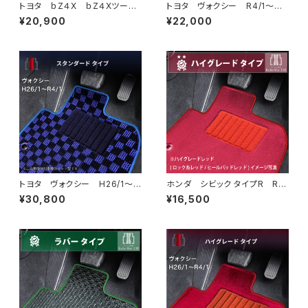
トヨタ ｂZ４X ｂZ４Xツーリ
トヨタ ヴォクシー R4/1〜
ング R4/5~ XEAM10・XEA
90系 ラゲッジ・ステップマット
¥20,900
¥22,000
M11・XEAM12・XEAM15・XEA
付 フロアマット一式 カーマッ
M17・YEAM15 フロアマット一
ト 防水 ラバータイプ
式 カーマット スペシャルタイ
プ bz4x
トヨタ ヴォクシー H26/1〜R
ホンダ シビック タイプR R4/
4/1 80系 ステップマット付
9〜 FL5 フロアマット一式
¥30,800
¥16,500
フロアマット一式 カーマット
カーマット ハイグレードタイプ
スタンダードタイプ