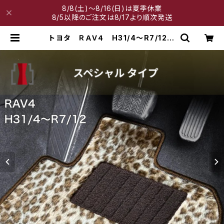
8/8(土)～8/16(日)は夏季休業
8/5以降のご注文は8/17より順次発送
トヨタ ＲＡＶ４ H31/4〜R7/12
50系 フロアマット一式 カーマッ
ト スペシャルタイプ | 神戸マット工
房