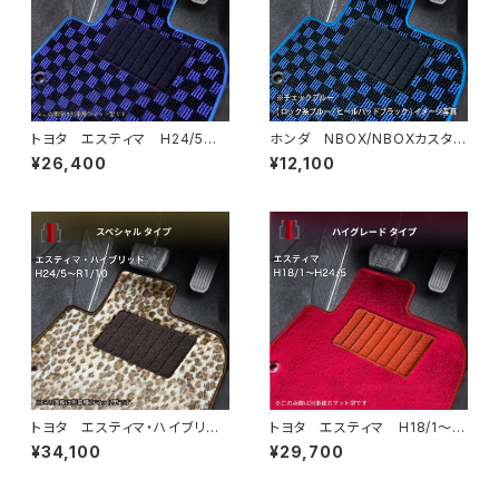
トヨタ エスティマ H24/5〜R
ホンダ NBOX/NBOXカスタ
1/10（後期） 50系 フロアマッ
ム R5/10〜 JF5/6 フロア
¥26,400
¥12,100
ト一式 カーマット スタンダー
マット一式 カーマット スタン
ドタイプ
ダードタイプ
トヨタ エスティマ・ハイブリッ
トヨタ エスティマ H18/1〜H
ド H24/5〜R1/10（後期） 20
24/5（前期） 50系 フロアマ
¥34,100
¥29,700
系 フロアマット一式 カーマッ
ット一式 カーマット ハイグレ
ト スペシャルタイプ
ードタイプ