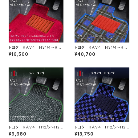
トヨタ ＲＡＶ４ H31/4〜R7/
トヨタ ＲＡＶ４ H31/4〜R7/
12 50系 MXAA52・MXAA5
12 50系 フロアマット一式
¥16,500
¥40,700
4・AXAH52・AXAH54・AXAP5
カーマット 神戸タータン 特
4 フロアマット一式 カーマッ
別受注生産品
ト ハイグレードタイプ
トヨタ ＲＡＶ４ H12/5〜H2
トヨタ ＲＡＶ４ H12/5〜H2
8/8 20/30系 フロアマット
8/8 20/30系 フロアマット
¥9,680
¥13,750
一式 カーマット 防水 ラバ
一式 カーマット スタンダード