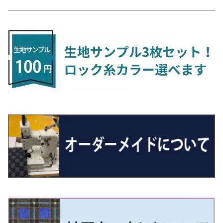
H24/6〜 E26 9人乗
R4/1～ ゴルフGTI/R
R4/1～ VJA310W
R3/1～ EVモデル
H27/10～ YD/YE系
H28/3～R3/6
ラグマットサード（M）
H20/5～H27/1 20系
H26/7～R3/7 10系
H20/10～H24/8 H59A
H28/11～ M900系
H21/6～R1/5 BL/BM系
H25/10～R1/7 LA600/610S
H17/9～ DA64/DA17
H22/4～R3/2 HA/HD系
R6/9～ JF5/6
R1/11～ C1DKR
H25/7～31/8
ウィッシュ
ＲＣ
グロリア
ステラ
アテンザセダン/アテンザワゴン
トール
キャリイトラック
アウトランダー
N-ONE
Tロック
ＣＬＡクラスシューティングブレーク
H16/4～28/1 １T系 トゥラン
ラグマットミニ（S）
H27/1～R5/6 30系
R3/11～ 20系
R2/6~R8/6 15系(e-POWER)
R1/7～ LA650/660
H24/4～29/10 20系
H26/10～
H11/6～H16/10 Y34
H23/5～ LA100系
H24/11～R1/8 GJ系
H28/11～ M900系
H13/9～ DA系
H24/10～R2/12 GF系
H24/11～R2/3 JG1・JG2
R2/7～ A1D系
H27/6～R1/8
ヴィッツ
ＲＸ
サクラ
ソルテラ
キャロル
ハイゼット・キャディー
クロスビー(XBEE)
アウトランダーＰＨＥＶ
N-ONE e:
ティグアン
ＣＬＳクラス
R5/6～ 40系
R8/6～ 16系
R2/11～ JG3・JG4
H22/12～R2/3 130系
H27/10～R4/7 20系5人乗
R4/5～ B6AW
R4/5~ XEAM10X・YEAM15X
H27/1～ HB36/37/97S
H28/6～R3/9 LA700V
H29/12～R7/10 MN71S
H25/1～ GG/GN系 5人乗
R7/9~ JG5
H20/9～H29/1 5NC系
H30/6～
ヴォクシー
ＵＸ
シーマ
ディアスワゴン
キャロルエコ
ハイゼット・カーゴ
ジムニー
エクリプスクロス/エクリプスクロスPHEV
N-VAN
トゥアレグ
Ｅクラス
R01/8～R4/7 20系6人乗
R7/10～ MND1S
H25/1～ GN0W 7人乗
H29/1～ 5NC/5ND系
H26/1～R4/1 80系
H30/11～
H13/1～R4/8 F50・Y51
H21/9～R2/4 S300系
H24/11～H27/1 HB35S
H16/12～ S300/S700系
H3/6～ JA/JB系
H30/3～ GK/GL系
H30/7～ JJ1・JJ2
H15/9～H30/4 7L/7P系
H28/7～
エスクァイア
シルビア
トレジア
スクラム
ハイゼット・トラック
ジムニーノマド
タウンボックス
N-VAN e:
パサート
ＧＬＡクラス
H29/12～R4/7 20系7人乗
R4/1～ 90系
H26/10～R3/12 80系
H3/1～H11/1 S13・S14
H22/11～H28/3 120系
H17/9～ DG64/DG17
H11/1～ S200/S500系
R7/4～ JC74W
H26/2～ DS17/64W
R6/10~ JJ3
H23/5～H27/7 3CCAX
H26/5～R2/6
エスティマ
シルフィ
フォレスター
スクラムトラック
ブーン
ジムニーワイド/ジムニーシエラ
ディグニティ
N‐WGN/N‐WGNカスタム
ザ・ビートル
ＧＬＥクラス
R4/11～ 10系
H11/1～H14/11 S15
H27/7～ 3CC/3CD系
H18/1～H24/5（前期）
H24/12～R3/10 TB17
H14/2～ SG/SH/SJ/SK系
H25/9～ DG16T
H28/4～R5/12 M700系
H10/1～H14/1 JB33/43W
H24/7～H29/1 BHGY51
H25/11～ JH1・JH2・JH3・JH4
H24/4～R3/4 16C系
R1/6～
エスティマ・ハイブリッド
ジューク
プレオ
デミオ
ミラ
スイフト/スイフトスポーツ
デリカＤ：２
S660
ポロ
Ｓクラス
H24/5～R1/10（後期）
H14/1～ JB43/74W
H18/6～H24/5（前期）
H22/6～R2/6 F15
H22/4～H30/3 L275/285
H19/7～R1/7 DE/DJ系
H18/12～ L275/285
H22/9～ スイフト
H23/3～ MB系
H27/4～R3/12 JW5
H21/10～H30/3 6RC系
H25/10～R3/10
オーリス
スカイライン
プレオプラス
ビアンテ
ミラ・イース
スペーシア/スペーシアカスタム/スペーシアギア
デリカＤ：３
WR-V
Ｖクラス