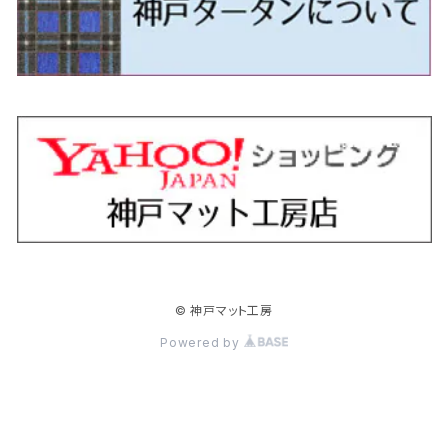
H24/5～R1/10（後期）
H23/12～
H30/3～ AW系
H24/8～H30/3 180系
H13/6～H18/11 V35
H24/12～H29/5 LA300/310
H20/7～30/3 CC系
H23/9～ LA300系
H25/3～R5/11
H23/10～H31/4 BM20 7人乗
R6/3～ DG5
H27/4～
カムリ
スカイライン・クロスオーバー
レヴォーグ
ファミリア バン
ミラ・ココア
スペーシアベース
デリカＤ：５
ZR-V
H18/11～H26/4 V36
H29/5～ LA350/360
H30/12～R5/11
H23/10～H31/4 BM20 5人乗
H23/9～ 50/70系
H21/7～H28/6 J50
H26/6～ VM/VN系
H29/2～H30/6 後期 Y12系
H21/8～H30/3 L675/685
R4/8～ MK33V
H19/1～ CV系
R5/4～ RZ系
カローラ・アクシオ（セダン）
セドリック
レガシィB4
フレア
ミラ・トコット
ソリオ/ソリオバンディット
デリカミニ
アクティ バン/トラック
H26/2～ V37
R5/11～ MK54S・MK94S
H30/6～ 160系
H24/5～ 160系
H11/6～H16/10 Y34
H15/6～R2/8 BN/BM/BL系
H24/10～ MJ系
H30/6～ LA550/560S
H23/1～H27/8 MA15S
R5/5～ B30系/BA系
H11/6～H30/7 バン HH5・HH6
カローラ・クロス
セレナ
レガシィアウトバック
フレアクロスオーバー
ムーヴ
ハスラー
パジェロ
アコード・アコードハイブリッド
H1/6～H11/6 Y30
H27/8～R2/12 MA26/36/46S
H21/12～R3/4 トラック
R3/9～ 10系
H22/11～H28/9 C26
H15/10～ BP/BR/BS/BT系
H26/1～ MS系
H26/12～R5/7 LA150/160S
H26/1～ MR系
H18/10～R1/8 7人乗ロング V90系
H25/6～R2/2 CR系
カローラ・スポーツ
ティアナ
レガシィツーリングワゴン
フレアワゴン
ムーヴキャンバス
バレーノ
パジェロ・ミニ
インサイト
R2/12～ MA27/37/47S
H28/8～R4/11 C27
R7/6～ LA850/860S
H18/10～R1/8 5人乗ショート V80系
R2/2～R5/1 CV3
H30/6～ 210系
H15/2～R2/7 J31/J32/L33
H15/6～H26/10 BP/BR系
H24/6～ MM系
H28/9～R4/7 LA800/810S
H28/3～R2/7 WB系
H6/12～H25/1 H50系
H11/11～R4/12 ZE1・ZE2・ZE4
カローラ・ツーリング
デイズ
レックス
プレマシー
メビウス
フロンクス
プラウディア
ヴェゼル
© 神戸マット工房
R4/11～ C28
R6/3～ CY2
R4/7～ LA850/860S
R1/10～ 210系
H25/6～H31/3 20系
R4/11～ A201F
H22/7～30/3 CW系
H25/4～R3/2 ZVW41N
R6/10～ WDB3S・WEB3S
H24/7～H29/1 Y51系
H25/12～R3/4 RU系
カローラ・フィールダー
デイズルークス
ボンゴバン
ロッキー
ランディ
ミニキャブ・バン
オデッセイ
Powered by
H31/3～ 40系
R3/4～ RV系
H24/5～ 160系
H26/2～R2/2 B21A
R2/9～ S400系
R1/11～ A200系
H28/12～R4/8 C27系
H26/2～ DS17/64V
H15/10～H20/10 RB1/2
クラウン
ノート
ボンゴブローニイバン
ワゴンＲ
ミニキャブ・トラック
オデッセイハイブリッド