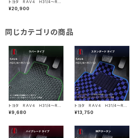
トヨタ ＲＡＶ４ H31/4〜R7/
12 50系 フロアマット一式
¥20,900
カーマット スペシャルタイプ
同じカテゴリの商品
トヨタ ＲＡＶ４ H31/4〜R7/
トヨタ ＲＡＶ４ H31/4〜R7/
12 50系 MXAA52・MXAA5
12 50系 MXAA52・MXAA5
¥9,680
¥13,750
4・AXAH52・AXAH54・AXAP5
4・AXAH52・AXAH54・AXAP5
4 フロアマット一式 カーマッ
4 フロアマット一式 カーマッ
ト 防水 ラバータイプ
ト スタンダードタイプ