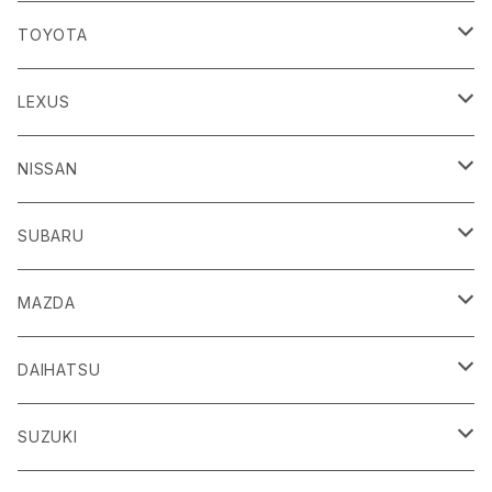
TOYOTA
86
LEXUS
H24/4～R3/8 ZN6
GR86
ＣＴ
NISSAN
R3/10～ ZN8
H23/1～R4/11
ｂＢ
ＥＳ
ＡＤ
SUBARU
H17/12～H28/8 20系
H30/10～
H18/12～ Y12
ｂZ４X
ＧＳ
ＧＴ－Ｒ
ＢＲＺ
MAZDA
R4/5~ XEAM10/11/15・YEAM15
H24/1～R2/7
H19/12～ R35
H24/3～R3/8 ZC6
Ｃ-ＨＲ
ＨＳ
ＮＴ１００クリッパートラック
ＷＲＸ Ｓ４/ＳＴＩ
ＣＸ－３
DAIHATSU
R3/8～ ZD8
H28/12~ 10/50系
H21/7～H30/3
H25/12～ DR16T
H26/8～R3/3 VA系
H27/2～ DK系
ＦＪクルーザー
ＩＳ
ＮV１００クリッパーバン/リオ
ＸＶ/ＸＶハイブリット
ＣＸ－５
アトレー
SUZUKI