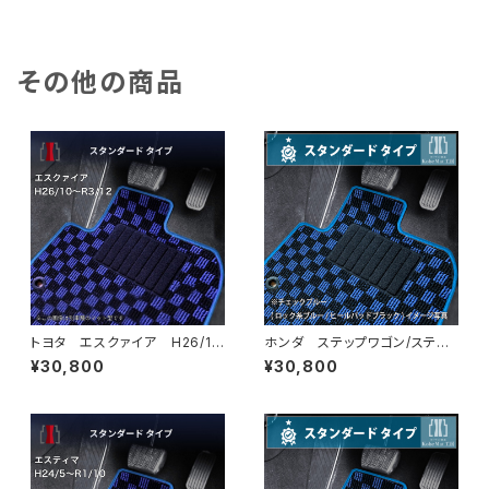
ータイプ
タイプ
その他の商品
トヨタ エスクァイア H26/1
ホンダ ステップワゴン/ステッ
0〜R3/12 80系 フロアマッ
プワゴンスパーダ R4/5〜 R
¥30,800
¥30,800
ト一式 カーマット スタンダー
P6/7/8 フロアマット一式 カ
ドタイプ
ーマット スタンダードタイプ