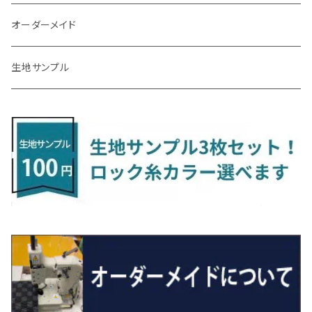
R3/7～ MXPK系
H24/4～R4/1 S3系
H29/9～R5/10 JF3/4
H30/10～
H23/9～H30/4 270系
H29/10～
H24/6～ E26 3人乗
H24/2～H26/9 S200系
R1/8～ GJ系
H14/6～ L880/LA400K
H28/2～ FF21S
H25/6～H31/3 ｅｋカスタム
H24/7～H29/8 JF1/2
H25/4～R3/4 AU系
H24/4～R1/6
MINIクロスオーバー
アリオン
ＬＸ
キューブ
シフォン
ＭＸ－３０
タフト
エスクード
ekクロスEV
NBOXスラッシュ
シャラン
Ｃクラス
ラグマット
オーダーメイド
R4/1～ S7系
R5/10～ JF5/6
H24/6～ E26 5・6人乗
H26/9～ S500系
H31/3～ ｅｋクロス
R3/6～ CDD系
H23/10～R3/3 260系
H27/9～R3/10 URJ201W
H14/10～R2/3 Z11・Z12
H28/12～R1/7 LA600/610
R2/10～ DREJ3P
R2/6～ LA900/910S
H17/5～H27/10 TA/TD系
R4/6～ B5AW
H26/12～R2/2 JF1/2
H23/2～ 7N系
H26/7～R4/2
ラグマットセカンド（L）
アルファード/ヴェルファイアＨＶ
ＮＸ
キックス
ジャスティ
アクセラ/アクセラ・スポーツ
タント
エブリィ
アイミーブ
NBOXジョイ
Tクロス
ＣＬＡクラス
生地サンプル
H24/6〜 E26 9人乗
R4/1～ ゴルフGTI/R
R4/1～ VJA310W
R3/1～ EVモデル
H27/10～ YD/YE系
H28/3～R3/6
ラグマットサード（M）
H20/5～H27/1 20系
H26/7～R3/7 10系
H20/10～H24/8 H59A
H28/11～ M900系
H21/6～R1/5 BL/BM系
H25/10～R1/7 LA600/610S
H17/9～ DA64/DA17
H22/4～R3/2 HA/HD系
R6/9～ JF5/6
R1/11～ C1DKR
H25/7～31/8
ウィッシュ
ＲＣ
グロリア
ステラ
アテンザセダン/アテンザワゴン
トール
キャリイトラック
アウトランダー
N-ONE
Tロック
ＣＬＡクラスシューティングブレーク
H16/4～28/1 １T系 トゥラン
ラグマットミニ（S）
H27/1～R5/6 30系
R3/11～ 20系
R2/6~R8/6 15系(e-POWER)
R1/7～ LA650/660
H24/4～29/10 20系
H26/10～
H11/6～H16/10 Y34
H23/5～ LA100系
H24/11～R1/8 GJ系
H28/11～ M900系
H13/9～ DA系
H24/10～R2/12 GF系
H24/11～R2/3 JG1・JG2
R2/7～ A1D系
H27/6～R1/8
ヴィッツ
ＲＸ
サクラ
ソルテラ
キャロル
ハイゼット・キャディー
クロスビー(XBEE)
アウトランダーＰＨＥＶ
N-ONE e:
ティグアン
ＣＬＳクラス
R5/6～ 40系
R8/6～ 16系
R2/11～ JG3・JG4
H22/12～R2/3 130系
H27/10～R4/7 20系5人乗
R4/5～ B6AW
R4/5~ XEAM10X・YEAM15X
H27/1～ HB36/37/97S
H28/6～R3/9 LA700V
H29/12～R7/10 MN71S
H25/1～ GG/GN系 5人乗
R7/9~ JG5
H20/9～H29/1 5NC系
H30/6～
ヴォクシー
ＵＸ
シーマ
ディアスワゴン
キャロルエコ
ハイゼット・カーゴ
ジムニー
エクリプスクロス/エクリプスクロスPHEV
N-VAN
トゥアレグ
Ｅクラス
R01/8～R4/7 20系6人乗
R7/10～ MND1S
H25/1～ GN0W 7人乗
H29/1～ 5NC/5ND系
H26/1～R4/1 80系
H30/11～
H13/1～R4/8 F50・Y51
H21/9～R2/4 S300系
H24/11～H27/1 HB35S
H16/12～ S300/S700系
H3/6～ JA/JB系
H30/3～ GK/GL系
H30/7～ JJ1・JJ2
H15/9～H30/4 7L/7P系
H28/7～
エスクァイア
シルビア
トレジア
スクラム
ハイゼット・トラック
ジムニーノマド
タウンボックス
N-VAN e:
パサート
ＧＬＡクラス
H29/12～R4/7 20系7人乗
R4/1～ 90系
H26/10～R3/12 80系
H3/1～H11/1 S13・S14
H22/11～H28/3 120系
H17/9～ DG64/DG17
H11/1～ S200/S500系
R7/4～ JC74W
H26/2～ DS17/64W
R6/10~ JJ3
H23/5～H27/7 3CCAX
H26/5～R2/6
エスティマ
シルフィ
フォレスター
スクラムトラック
ブーン
ジムニーワイド/ジムニーシエラ
ディグニティ
N‐WGN/N‐WGNカスタム
ザ・ビートル
ＧＬＥクラス
R4/11～ 10系