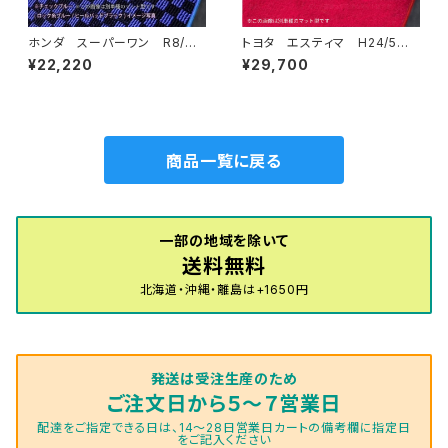
ホンダ スーパーワン R8/
トヨタ エスティマ H24/5〜R
5〜 JG6 ラゲッジマット・ア
1/10（後期） 50系 フロアマッ
¥22,220
¥29,700
ンドマット付 フロアマット一
ト一式 カーマット ハイグレー
式 カーマット スタンダードタ
ドタイプ
イプ スーパーONE Super-O
NE jg6
商品一覧に戻る
一部の地域を除いて
送料無料
北海道・沖縄・離島は+1650円
発送は受注生産のため
ご注文日から５～７営業日
配達をご指定できる日は、14～28日営業日カートの備考欄に指定日
をご記入ください