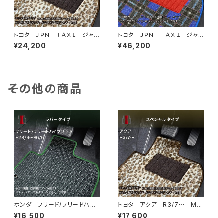
トヨタ ＪＰＮ ＴＡＸＩ ジャパ
トヨタ ＪＰＮ ＴＡＸＩ ジャパ
ンタクシー H29/10〜 NTP1
ンタクシー H29/10〜 NTP1
¥24,200
¥46,200
0 フロアマット一式 カーマッ
0 フロアマット一式 カーマッ
ト スペシャルタイプ
ト 神戸タータン 特別受注生
産品
その他の商品
ホンダ フリード/フリードハイ
トヨタ アクア R3/7〜 MX
ブリッド H28/9〜R6/6 GB
PK系 フロアマット一式 カー
¥16,500
¥17,600