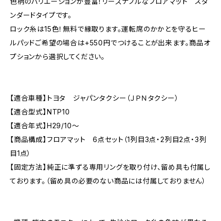
色柄のバリエーションが豊富！リーズナブルなフロアマット スタ
ンダードタイプです。
ロック糸は15色！無料で縁取ります。運転席のかかとを守るヒー
ルパッドご希望の場合は+550円でつけることが出来ます。商品オ
プションから選択してください。
【適合車種】トヨタ ジャパンタクシー（ＪＰＮタクシー）
【適合型式】NTP10
【適合年式】H29/10〜
【商品構成】フロアマット 6点セット（1列目3点・2列目2点・3列
目1点）
【固定方法】純正に準ずる専用リングを取り付け、留め具も付属し
ております。（留め具の必要のない商品には付属しておりません）