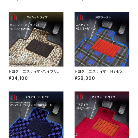
5/6/7/8 6人/7人乗 フロア
マット スペシャルタイプ
マット一式 カーマット 防水
ラバータイプ
トヨタ エスティマ・ハイブリッ
トヨタ エスティマ H24/5〜R
ド H18/6〜H24/5（前期） 2
1/10（後期） 50系 フロアマッ
¥34,100
¥58,300
0系 フロアマット一式 カーマ
ト一式 カーマット 神戸タータ
ット スペシャルタイプ
ン 特別受注生産品