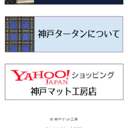
H11/1～H14/11 S15
H27/7～ 3CC/3CD系
H18/1～H24/5（前期）
H24/12～R3/10 TB17
H14/2～ SG/SH/SJ/SK系
H25/9～ DG16T
H28/4～R5/12 M700系
H10/1～H14/1 JB33/43W
H24/7～H29/1 BHGY51
H25/11～ JH1・JH2・JH3・JH4
H24/4～R3/4 16C系
R1/6～
エスティマ・ハイブリッド
ジューク
プレオ
デミオ
ミラ
スイフト/スイフトスポーツ
デリカＤ：２
S660
ポロ
Ｓクラス
H24/5～R1/10（後期）
H14/1～ JB43/74W
H18/6～H24/5（前期）
H22/6～R2/6 F15
H22/4～H30/3 L275/285
H19/7～R1/7 DE/DJ系
H18/12～ L275/285
H22/9～ スイフト
H23/3～ MB系
H27/4～R3/12 JW5
H21/10～H30/3 6RC系
H25/10～R3/10
オーリス
スカイライン
プレオプラス
ビアンテ
ミラ・イース
スペーシア/スペーシアカスタム/スペーシアギア
デリカＤ：３
WR-V
Ｖクラス
H24/5～R1/10（後期）
H23/12～
H30/3～ AW系
H24/8～H30/3 180系
H13/6～H18/11 V35
H24/12～H29/5 LA300/310
H20/7～30/3 CC系
H23/9～ LA300系
H25/3～R5/11
H23/10～H31/4 BM20 7人乗
R6/3～ DG5
H27/4～
カムリ
スカイライン・クロスオーバー
レヴォーグ
ファミリア バン
ミラ・ココア
スペーシアベース
デリカＤ：５
ZR-V
H18/11～H26/4 V36
H29/5～ LA350/360
H30/12～R5/11
H23/10～H31/4 BM20 5人乗
H23/9～ 50/70系
H21/7～H28/6 J50
H26/6～ VM/VN系
H29/2～H30/6 後期 Y12系
H21/8～H30/3 L675/685
R4/8～ MK33V
H19/1～ CV系
R5/4～ RZ系
カローラ・アクシオ（セダン）
セドリック
レガシィB4
フレア
ミラ・トコット
ソリオ/ソリオバンディット
デリカミニ
アクティ バン/トラック
H26/2～ V37
R5/11～ MK54S・MK94S
H30/6～ 160系
H24/5～ 160系
H11/6～H16/10 Y34
H15/6～R2/8 BN/BM/BL系
H24/10～ MJ系
H30/6～ LA550/560S
H23/1～H27/8 MA15S
R5/5～ B30系/BA系
H11/6～H30/7 バン HH5・HH6
カローラ・クロス
セレナ
レガシィアウトバック
フレアクロスオーバー
ムーヴ
ハスラー
パジェロ
アコード・アコードハイブリッド
H1/6～H11/6 Y30
H27/8～R2/12 MA26/36/46S
H21/12～R3/4 トラック
R3/9～ 10系
H22/11～H28/9 C26
H15/10～ BP/BR/BS/BT系
H26/1～ MS系
H26/12～R5/7 LA150/160S
H26/1～ MR系
H18/10～R1/8 7人乗ロング V90系
H25/6～R2/2 CR系
カローラ・スポーツ
ティアナ
レガシィツーリングワゴン
フレアワゴン
ムーヴキャンバス
バレーノ
パジェロ・ミニ
インサイト
R2/12～ MA27/37/47S
H28/8～R4/11 C27
R7/6～ LA850/860S
H18/10～R1/8 5人乗ショート V80系
R2/2～R5/1 CV3
H30/6～ 210系
H15/2～R2/7 J31/J32/L33
H15/6～H26/10 BP/BR系
H24/6～ MM系
H28/9～R4/7 LA800/810S
H28/3～R2/7 WB系
H6/12～H25/1 H50系
H11/11～R4/12 ZE1・ZE2・ZE4
カローラ・ツーリング
デイズ
レックス
プレマシー
メビウス
フロンクス
プラウディア
ヴェゼル
© 神戸マット工房
R4/11～ C28
R6/3～ CY2
R4/7～ LA850/860S
R1/10～ 210系
H25/6～H31/3 20系
R4/11～ A201F
H22/7～30/3 CW系
H25/4～R3/2 ZVW41N
R6/10～ WDB3S・WEB3S
H24/7～H29/1 Y51系
H25/12～R3/4 RU系
カローラ・フィールダー
デイズルークス
ボンゴバン
ロッキー
ランディ
ミニキャブ・バン
オデッセイ