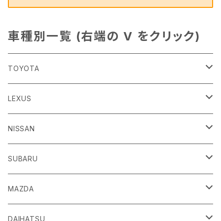
車種別一覧 (右端の V をクリック)
TOYOTA
86
LEXUS
H24/4～R3/8 ZN6
GR86
ＣＴ
NISSAN
R3/10～ ZN8
H23/1～R4/11
ｂＢ
ＥＳ
ＡＤ
SUBARU
H17/12～H28/8 20系
H30/10～
H18/12～ Y12
ｂZ４X
ＧＳ
ＧＴ－Ｒ
ＢＲＺ
MAZDA
R4/5~ XEAM10/11/15・YEAM15
H24/1～R2/7
H19/12～ R35
H24/3～R3/8 ZC6
Ｃ-ＨＲ
ＨＳ
ＮＴ１００クリッパートラック
ＷＲＸ Ｓ４/ＳＴＩ
ＣＸ－３
DAIHATSU