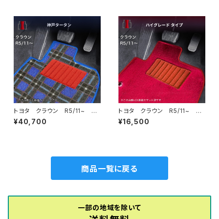
ット スペシャルタイプ
一式 カーマット 神戸タータ
ン 特別受注生産品
トヨタ クラウン R5/11~ AZ
トヨタ クラウン R5/11~ AZ
SH32・KZSM30 フロアマット
SH32・KZSM30 フロアマット
¥40,700
¥16,500
一式 カーマット 神戸タータ
一式 カーマット ハイグレー
ン 特別受注生産品
ドタイプ
商品一覧に戻る
一部の地域を除いて