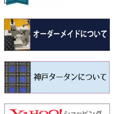
R5/6～ 40系
R8/6～ 16系
R2/11～ JG3・JG4
H22/12～R2/3 130系
H27/10～R4/7 20系5人乗
R4/5～ B6AW
R4/5~ XEAM10X・YEAM15X
H27/1～ HB36/37/97S
H28/6～R3/9 LA700V
H29/12～R7/10 MN71S
H25/1～ GG/GN系 5人乗
R7/9~ JG5
H20/9～H29/1 5NC系
H30/6～
ヴォクシー
ＵＸ
シーマ
ディアスワゴン
キャロルエコ
ハイゼット・カーゴ
ジムニー
エクリプスクロス/エクリプスクロスPHEV
N-VAN
トゥアレグ
Ｅクラス
R01/8～R4/7 20系6人乗
R7/10～ MND1S
H25/1～ GN0W 7人乗
H29/1～ 5NC/5ND系
H26/1～R4/1 80系
H30/11～
H13/1～R4/8 F50・Y51
H21/9～R2/4 S300系
H24/11～H27/1 HB35S
H16/12～ S300/S700系
H3/6～ JA/JB系
H30/3～ GK/GL系
H30/7～ JJ1・JJ2
H15/9～H30/4 7L/7P系
H28/7～
エスクァイア
シルビア
トレジア
スクラム
ハイゼット・トラック
ジムニーノマド
タウンボックス
N-VAN e:
パサート
ＧＬＡクラス
H29/12～R4/7 20系7人乗
R4/1～ 90系
H26/10～R3/12 80系
H3/1～H11/1 S13・S14
H22/11～H28/3 120系
H17/9～ DG64/DG17
H11/1～ S200/S500系
R7/4～ JC74W
H26/2～ DS17/64W
R6/10~ JJ3
H23/5～H27/7 3CCAX
H26/5～R2/6
エスティマ
シルフィ
フォレスター
スクラムトラック
ブーン
ジムニーワイド/ジムニーシエラ
ディグニティ
N‐WGN/N‐WGNカスタム
ザ・ビートル
ＧＬＥクラス
R4/11～ 10系
H11/1～H14/11 S15
H27/7～ 3CC/3CD系
H18/1～H24/5（前期）
H24/12～R3/10 TB17
H14/2～ SG/SH/SJ/SK系
H25/9～ DG16T
H28/4～R5/12 M700系
H10/1～H14/1 JB33/43W
H24/7～H29/1 BHGY51
H25/11～ JH1・JH2・JH3・JH4
H24/4～R3/4 16C系
R1/6～
エスティマ・ハイブリッド
ジューク
プレオ
デミオ
ミラ
スイフト/スイフトスポーツ
デリカＤ：２
S660
ポロ
Ｓクラス
H24/5～R1/10（後期）
H14/1～ JB43/74W
H18/6～H24/5（前期）
H22/6～R2/6 F15
H22/4～H30/3 L275/285
H19/7～R1/7 DE/DJ系
H18/12～ L275/285
H22/9～ スイフト
H23/3～ MB系
H27/4～R3/12 JW5
H21/10～H30/3 6RC系
H25/10～R3/10
オーリス
スカイライン
プレオプラス
ビアンテ
ミラ・イース
スペーシア/スペーシアカスタム/スペーシアギア
デリカＤ：３
WR-V
Ｖクラス
H24/5～R1/10（後期）
H23/12～
H30/3～ AW系
H24/8～H30/3 180系
H13/6～H18/11 V35
H24/12～H29/5 LA300/310
H20/7～30/3 CC系
H23/9～ LA300系
H25/3～R5/11
H23/10～H31/4 BM20 7人乗
R6/3～ DG5
H27/4～
カムリ
スカイライン・クロスオーバー
レヴォーグ
ファミリア バン
ミラ・ココア
スペーシアベース
デリカＤ：５
ZR-V
H18/11～H26/4 V36
H29/5～ LA350/360
H30/12～R5/11
H23/10～H31/4 BM20 5人乗
H23/9～ 50/70系
H21/7～H28/6 J50
H26/6～ VM/VN系
H29/2～H30/6 後期 Y12系
H21/8～H30/3 L675/685
R4/8～ MK33V
H19/1～ CV系
R5/4～ RZ系
カローラ・アクシオ（セダン）
セドリック
レガシィB4
フレア
ミラ・トコット
ソリオ/ソリオバンディット
デリカミニ
アクティ バン/トラック
H26/2～ V37
R5/11～ MK54S・MK94S
H30/6～ 160系
H24/5～ 160系
H11/6～H16/10 Y34
H15/6～R2/8 BN/BM/BL系
H24/10～ MJ系
H30/6～ LA550/560S
H23/1～H27/8 MA15S
R5/5～ B30系/BA系
H11/6～H30/7 バン HH5・HH6
カローラ・クロス
セレナ
レガシィアウトバック
フレアクロスオーバー
ムーヴ
ハスラー
パジェロ
アコード・アコードハイブリッド