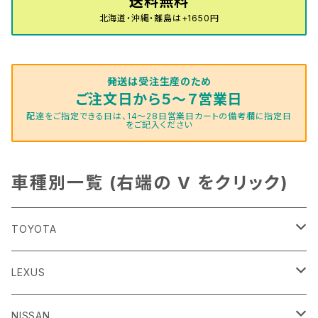
送料無料
北海道・沖縄・離島は+1650円
発送は受注生産のため
ご注文日から５～７営業日
配達をご指定できる日は、14～28日営業日カートの備考欄に指定日
をご記入ください
車種別一覧 (右端の V をクリック)
TOYOTA
86
LEXUS
H24/4～R3/8 ZN6
GR86
ＣＴ
NISSAN