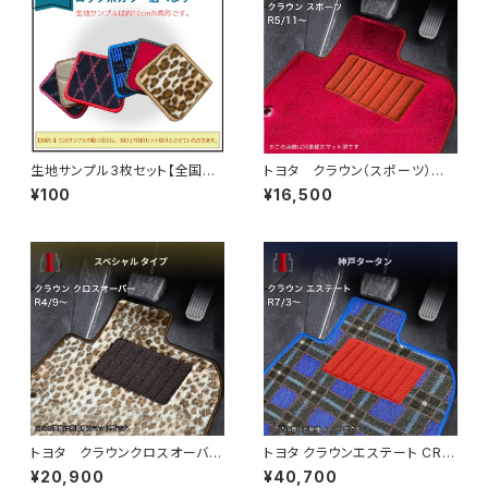
生地サンプル3枚セット【全国一
トヨタ クラウン（スポーツ） R
律送料無料】ネコポス便で発送
5/11〜 AZSH36・AZSH37
¥100
¥16,500
フロアマット一式 カーマット
ハイグレードタイプ
トヨタ クラウンクロスオーバ
トヨタ クラウンエステート CRO
ー R4/9〜 TZSH35/AZSH
WN_ESTATE R7/3〜 AZSH3
¥20,900
¥40,700
35 フロアマット一式 カーマ
8W・AZSH39W フロアマット