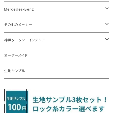
R5/4～ GU系
H12/5～H28/8 20/30系
R5/12〜 4人乗 TAWH15W
H25/12～R4/7 T32
H27/4～H30/3 YAM
R4/9～ KH系
H27/9～R5/6 LA250/260S
H26/12～R3/12 HA36
H26/2～ B11A/B30系/BA系
H23/12～28/8 RM1/4
アイシス
ＬＳ４６０
エルグランド
クロストレック
ＭＡＺＤＡ２
グランマックスカーゴ
アルトラパン/アルトラパンショコラ
ｅｋスペースカスタム/ｅｋクロススペース
CR-Z
アップ
Mercedes-Benz
H31/4～R7/12 50系
R6/5～ 6人乗 TAWH15W
R4/7～ T33
R3/12～ HA37/97S
H30/8～R4/12 RW1/2・RT5/6 5人乗り
H24/6～H29/12 10系
H18/9～H29/10
H22/8～R8/7 E52
R4/9～ GU系
R1/9～ DJ系
R2/9～ S403/413V
H20/11～ HE22/33S
H26/2～ B11A/B30系
H22/2～29/1 ZF1・ZF2
H24/10～R3/3 AA系
アクア
ＬＳ６００ｈ
オーラ
サンバーバン/ディアス
ＭＡＺＤＡ３
グランマックストラック
アルトラパンLC
ｅｋワゴン
NBOX/NBOXカスタム
アルテオン
Ａクラス
その他のメーカー
R7/12～ 60系
R8/2～ RS5/6
R8/7～ E53
H23/12～R3/7 NHP10
H19/5～H29/10
R3/8～ E13
H11/2～H24/2 TV系
R1/5～ BP系
R2/9～ S403/413P
R4/6～ HE33S
H25/6～ B11W/B30系
H23/12～H29/9 JF1/2
H29/10～ ３HD系
H24/11～30/10
アベンシス
ＬＳ５００/ＬＳ５００ｈ
ＮＶ３５０キャラバン
サンバートラック
ＭＡＺＤＡ６
コペン
イグニス
ｅｋカスタム/ｅｋクロス
NBOXプラス/NBOXプラスカスタム
ゴルフ
Ｂクラス
MINI
神戸タータン インテリア
R3/7～ MXPK系
H24/4～R4/1 S3系
H29/9～R5/10 JF3/4
H30/10～
H23/9～H30/4 270系
H29/10～
H24/6～ E26 3人乗
H24/2～H26/9 S200系
R1/8～ GJ系
H14/6～ L880/LA400K
H28/2～ FF21S
H25/6～H31/3 ｅｋカスタム
H24/7～H29/8 JF1/2
H25/4～R3/4 AU系
H24/4～R1/6
MINIクロスオーバー
アリオン
ＬＸ
キューブ
シフォン
ＭＸ－３０
タフト
エスクード
ekクロスEV
NBOXスラッシュ
シャラン
Ｃクラス
ラグマット
オーダーメイド
R4/1～ S7系
R5/10～ JF5/6
H24/6～ E26 5・6人乗
H26/9～ S500系
H31/3～ ｅｋクロス
R3/6～ CDD系
H23/10～R3/3 260系
H27/9～R3/10 URJ201W
H14/10～R2/3 Z11・Z12
H28/12～R1/7 LA600/610
R2/10～ DREJ3P
R2/6～ LA900/910S
H17/5～H27/10 TA/TD系
R4/6～ B5AW
H26/12～R2/2 JF1/2
H23/2～ 7N系
H26/7～R4/2
ラグマットセカンド（L）
アルファード/ヴェルファイアＨＶ
ＮＸ
キックス
ジャスティ
アクセラ/アクセラ・スポーツ
タント
エブリィ
アイミーブ
NBOXジョイ
Tクロス
ＣＬＡクラス
生地サンプル
H24/6〜 E26 9人乗
R4/1～ ゴルフGTI/R
R4/1～ VJA310W
R3/1～ EVモデル
H27/10～ YD/YE系
H28/3～R3/6
ラグマットサード（M）
H20/5～H27/1 20系
H26/7～R3/7 10系
H20/10～H24/8 H59A
H28/11～ M900系
H21/6～R1/5 BL/BM系
H25/10～R1/7 LA600/610S
H17/9～ DA64/DA17
H22/4～R3/2 HA/HD系
R6/9～ JF5/6
R1/11～ C1DKR
H25/7～31/8
ウィッシュ
ＲＣ
グロリア
ステラ
アテンザセダン/アテンザワゴン
トール
キャリイトラック
アウトランダー
N-ONE
Tロック
ＣＬＡクラスシューティングブレーク
H16/4～28/1 １T系 トゥラン
ラグマットミニ（S）
H27/1～R5/6 30系
R3/11～ 20系
R2/6~R8/6 15系(e-POWER)
R1/7～ LA650/660
H24/4～29/10 20系
H26/10～
H11/6～H16/10 Y34
H23/5～ LA100系
H24/11～R1/8 GJ系
H28/11～ M900系
H13/9～ DA系
H24/10～R2/12 GF系
H24/11～R2/3 JG1・JG2
R2/7～ A1D系
H27/6～R1/8
ヴィッツ
ＲＸ
サクラ
ソルテラ
キャロル
ハイゼット・キャディー
クロスビー(XBEE)
アウトランダーＰＨＥＶ
N-ONE e:
ティグアン
ＣＬＳクラス