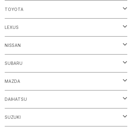
TOYOTA
86
LEXUS
H24/4～R3/8 ZN6
GR86
ＣＴ
NISSAN
R3/10～ ZN8
H23/1～R4/11
ｂＢ
ＥＳ
ＡＤ
SUBARU
H17/12～H28/8 20系
H30/10～
H18/12～ Y12
ｂZ４X
ＧＳ
ＧＴ－Ｒ
ＢＲＺ
MAZDA
R4/5~ XEAM10/11/15・YEAM15
H24/1～R2/7
H19/12～ R35
H24/3～R3/8 ZC6
Ｃ-ＨＲ
ＨＳ
ＮＴ１００クリッパートラック
ＷＲＸ Ｓ４/ＳＴＩ
ＣＸ－３
DAIHATSU
R3/8～ ZD8
H28/12~ 10/50系
H21/7～H30/3
H25/12～ DR16T
H26/8～R3/3 VA系
H27/2～ DK系
ＦＪクルーザー
ＩＳ
ＮV１００クリッパーバン/リオ
ＸＶ/ＸＶハイブリット
ＣＸ－５
アトレー
SUZUKI