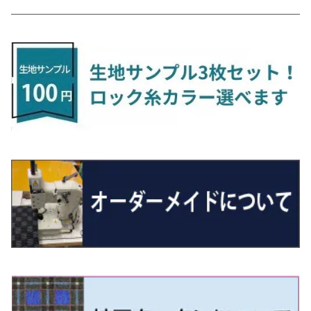
H24/6〜 E26 9人乗
R4/1～ ゴルフGTI/R
R4/1～ VJA310W
R3/1～ EVモデル
H27/10～ YD/YE系
H28/3～R3/6
ラグマットサード（M）
H20/5～H27/1 20系
H26/7～R3/7 10系
H20/10～H24/8 H59A
H28/11～ M900系
H21/6～R1/5 BL/BM系
H25/10～R1/7 LA600/610S
H17/9～ DA64/DA17
H22/4～R3/2 HA/HD系
R6/9～ JF5/6
R1/11～ C1DKR
H25/7～31/8
ウィッシュ
ＲＣ
グロリア
ステラ
アテンザセダン/アテンザワゴン
トール
キャリイトラック
アウトランダー
N-ONE
Tロック
ＣＬＡクラスシューティングブレーク
H16/4～28/1 １T系 トゥラン
ラグマットミニ（S）
H27/1～R5/6 30系
R3/11～ 20系
R2/6~R8/6 15系(e-POWER)
R1/7～ LA650/660
H24/4～29/10 20系
H26/10～
H11/6～H16/10 Y34
H23/5～ LA100系
H24/11～R1/8 GJ系
H28/11～ M900系
H13/9～ DA系
H24/10～R2/12 GF系
H24/11～R2/3 JG1・JG2
R2/7～ A1D系
H27/6～R1/8
ヴィッツ
ＲＸ
サクラ
ソルテラ
キャロル
ハイゼット・キャディー
クロスビー(XBEE)
アウトランダーＰＨＥＶ
N-ONE e:
ティグアン
ＣＬＳクラス
R5/6～ 40系
R8/6～ 16系
R2/11～ JG3・JG4
H22/12～R2/3 130系
H27/10～R4/7 20系5人乗
R4/5～ B6AW
R4/5~ XEAM10X・YEAM15X
H27/1～ HB36/37/97S
H28/6～R3/9 LA700V
H29/12～R7/10 MN71S
H25/1～ GG/GN系 5人乗
R7/9~ JG5
H20/9～H29/1 5NC系
H30/6～
ヴォクシー
ＵＸ
シーマ
ディアスワゴン
キャロルエコ
ハイゼット・カーゴ
ジムニー
エクリプスクロス/エクリプスクロスPHEV
N-VAN
トゥアレグ
Ｅクラス
R01/8～R4/7 20系6人乗
R7/10～ MND1S
H25/1～ GN0W 7人乗
H29/1～ 5NC/5ND系
H26/1～R4/1 80系
H30/11～
H13/1～R4/8 F50・Y51
H21/9～R2/4 S300系
H24/11～H27/1 HB35S
H16/12～ S300/S700系
H3/6～ JA/JB系
H30/3～ GK/GL系
H30/7～ JJ1・JJ2
H15/9～H30/4 7L/7P系
H28/7～
エスクァイア
シルビア
トレジア
スクラム
ハイゼット・トラック
ジムニーノマド
タウンボックス
N-VAN e:
パサート
ＧＬＡクラス
H29/12～R4/7 20系7人乗
R4/1～ 90系
H26/10～R3/12 80系
H3/1～H11/1 S13・S14
H22/11～H28/3 120系
H17/9～ DG64/DG17
H11/1～ S200/S500系
R7/4～ JC74W
H26/2～ DS17/64W
R6/10~ JJ3
H23/5～H27/7 3CCAX
H26/5～R2/6
エスティマ
シルフィ
フォレスター
スクラムトラック
ブーン
ジムニーワイド/ジムニーシエラ
ディグニティ
N‐WGN/N‐WGNカスタム
ザ・ビートル
ＧＬＥクラス
R4/11～ 10系
H11/1～H14/11 S15
H27/7～ 3CC/3CD系
H18/1～H24/5（前期）
H24/12～R3/10 TB17
H14/2～ SG/SH/SJ/SK系
H25/9～ DG16T
H28/4～R5/12 M700系
H10/1～H14/1 JB33/43W
H24/7～H29/1 BHGY51
H25/11～ JH1・JH2・JH3・JH4
H24/4～R3/4 16C系
R1/6～
エスティマ・ハイブリッド
ジューク
プレオ
デミオ
ミラ
スイフト/スイフトスポーツ
デリカＤ：２
S660
ポロ
Ｓクラス
H24/5～R1/10（後期）
H14/1～ JB43/74W
H18/6～H24/5（前期）
H22/6～R2/6 F15
H22/4～H30/3 L275/285
H19/7～R1/7 DE/DJ系
H18/12～ L275/285
H22/9～ スイフト
H23/3～ MB系
H27/4～R3/12 JW5
H21/10～H30/3 6RC系
H25/10～R3/10
オーリス
スカイライン
プレオプラス
ビアンテ
ミラ・イース
スペーシア/スペーシアカスタム/スペーシアギア
デリカＤ：３
WR-V
Ｖクラス