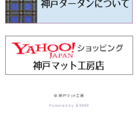
H24/5～R1/10（後期）
H23/12～
H30/3～ AW系
H24/8～H30/3 180系
H13/6～H18/11 V35
H24/12～H29/5 LA300/310
H20/7～30/3 CC系
H23/9～ LA300系
H25/3～R5/11
H23/10～H31/4 BM20 7人乗
R6/3～ DG5
H27/4～
カムリ
スカイライン・クロスオーバー
レヴォーグ
ファミリア バン
ミラ・ココア
スペーシアベース
デリカＤ：５
ZR-V
H18/11～H26/4 V36
H29/5～ LA350/360
H30/12～R5/11
H23/10～H31/4 BM20 5人乗
H23/9～ 50/70系
H21/7～H28/6 J50
H26/6～ VM/VN系
H29/2～H30/6 後期 Y12系
H21/8～H30/3 L675/685
R4/8～ MK33V
H19/1～ CV系
R5/4～ RZ系
カローラ・アクシオ（セダン）
セドリック
レガシィB4
フレア
ミラ・トコット
ソリオ/ソリオバンディット
デリカミニ
アクティ バン/トラック
H26/2～ V37
R5/11～ MK54S・MK94S
H30/6～ 160系
H24/5～ 160系
H11/6～H16/10 Y34
H15/6～R2/8 BN/BM/BL系
H24/10～ MJ系
H30/6～ LA550/560S
H23/1～H27/8 MA15S
R5/5～ B30系/BA系
H11/6～H30/7 バン HH5・HH6
カローラ・クロス
セレナ
レガシィアウトバック
フレアクロスオーバー
ムーヴ
ハスラー
パジェロ
アコード・アコードハイブリッド
H1/6～H11/6 Y30
H27/8～R2/12 MA26/36/46S
H21/12～R3/4 トラック
R3/9～ 10系
H22/11～H28/9 C26
H15/10～ BP/BR/BS/BT系
H26/1～ MS系
H26/12～R5/7 LA150/160S
H26/1～ MR系
H18/10～R1/8 7人乗ロング V90系
H25/6～R2/2 CR系
カローラ・スポーツ
ティアナ
レガシィツーリングワゴン
フレアワゴン
ムーヴキャンバス
バレーノ
パジェロ・ミニ
インサイト
R2/12～ MA27/37/47S
H28/8～R4/11 C27
R7/6～ LA850/860S
H18/10～R1/8 5人乗ショート V80系
R2/2～R5/1 CV3
H30/6～ 210系
H15/2～R2/7 J31/J32/L33
H15/6～H26/10 BP/BR系
H24/6～ MM系
H28/9～R4/7 LA800/810S
H28/3～R2/7 WB系
H6/12～H25/1 H50系
H11/11～R4/12 ZE1・ZE2・ZE4
カローラ・ツーリング
デイズ
レックス
プレマシー
メビウス
フロンクス
プラウディア
ヴェゼル
© 神戸マット工房
R4/11～ C28
R6/3～ CY2
R4/7～ LA850/860S
R1/10～ 210系
H25/6～H31/3 20系
R4/11～ A201F
H22/7～30/3 CW系
H25/4～R3/2 ZVW41N
R6/10～ WDB3S・WEB3S
H24/7～H29/1 Y51系
H25/12～R3/4 RU系
カローラ・フィールダー
デイズルークス
ボンゴバン
ロッキー
ランディ
ミニキャブ・バン
オデッセイ
Powered by
H31/3～ 40系
R3/4～ RV系
H24/5～ 160系
H26/2～R2/2 B21A
R2/9～ S400系
R1/11～ A200系
H28/12～R4/8 C27系
H26/2～ DS17/64V
H15/10～H20/10 RB1/2
クラウン
ノート
ボンゴブローニイバン
ワゴンＲ
ミニキャブ・トラック
オデッセイハイブリッド