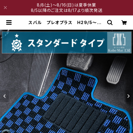
8/8(土)～8/16(日)は夏季休業
8/5以降のご注文は8/17より順次発送
スバル プレオプラス H29/5〜 L
A350/360F フロアマット一式 カ
ーマット スタンダードタイプ | 神戸
マット工房