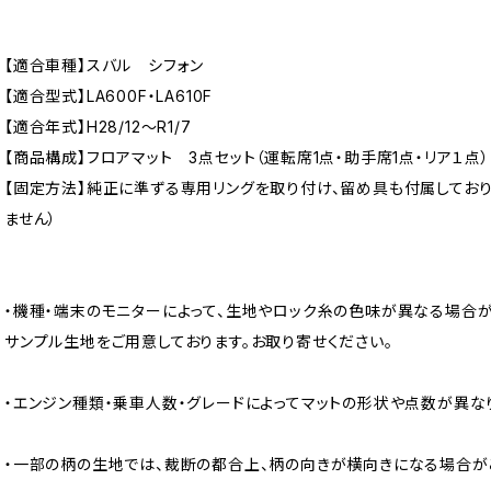
【適合車種】スバル シフォン
【適合型式】LA600F・LA610F
【適合年式】H28/12〜R1/7
【商品構成】フロアマット 3点セット（運転席1点・助手席1点・リア１点）
【固定方法】純正に準ずる専用リングを取り付け、留め具も付属してお
ません）
・機種・端末のモニターによって、生地やロック糸の色味が異なる場合が
サンプル生地をご用意しております。お取り寄せください。
・エンジン種類・乗車人数・グレードによってマットの形状や点数が異な
・一部の柄の生地では、裁断の都合上、柄の向きが横向きになる場合が