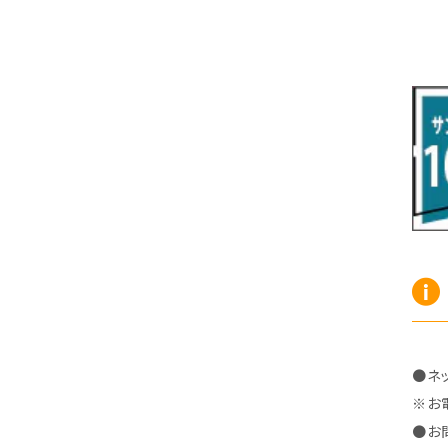
R7/10～ ZE2
R4/5～ RP6/7/8
H15/9～ 6・7人乗
H18/7~H26/5 7人乗 RN6/7/8/9
スープラ
バモス
H27/7～ 5人乗
H21/6~H24/4 5人乗 RN6/8
R1/5～ ＤＢ系
H11/6～H30/5 HM1・HM2
スペイド
バモス ホビオ
H24/4~H26/5 6人乗 RN6/7/8/9
H24/7～R2/12 140系
H15/4～Ｈ30/5 HM3・HM4
センチュリー
フィット/フィットハイブリッド
H9/4～R5/9 50/60系
H25/9～R2/2 GK/GP系
タウンエース・トラック
フリード/フリードハイブリッド
R2/2～ GR/GS系
H20/2～ 400系
H23/10～H28/9 GB3/4・GP3
タウンエース・バン
フリードスパイク/フリードスパイクHV
H28/9～R6/6 GB5/6/7/8
H20/2～ 400系
H22/7～H28/9 GB3/4
タンク
フリード+（プラス）/+ハイブリッド
●ネ
R6/6～ 5人乗 GT2/4/6/8
※お
H28/11～R2/9 M900A・M910A
H28/9～R6/6 GB5/6/7/8
ノア
プレリュード
●お