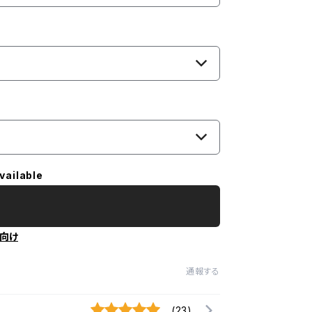
vailable
向け
通報する
(23)