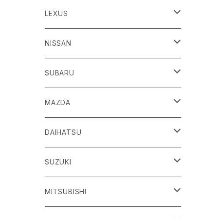
86
LEXUS
H24/4～R3/8 ZN6
GR86
ＣＴ
NISSAN
R3/10～ ZN8
H23/1～R4/11
ｂＢ
ＥＳ
ＡＤ
SUBARU
H17/12～H28/8 20系
H30/10～
H18/12～ Y12
ｂZ４X
ＧＳ
ＧＴ－Ｒ
ＢＲＺ
MAZDA
R4/5~ XEAM10/11/15・YEAM15
H24/1～R2/7
H19/12～ R35
H24/3～R3/8 ZC6
Ｃ-ＨＲ
ＨＳ
ＮＴ１００クリッパートラック
ＷＲＸ Ｓ４/ＳＴＩ
ＣＸ－３
DAIHATSU
R3/8～ ZD8
H28/12~ 10/50系
H21/7～H30/3
H25/12～ DR16T
H26/8～R3/3 VA系
H27/2～ DK系
ＦＪクルーザー
ＩＳ
ＮV１００クリッパーバン/リオ
ＸＶ/ＸＶハイブリット
ＣＸ－５
アトレー
SUZUKI
H22/12～H30/1 GSJ15W
H25/5～
H25/12～H27/3 DR64
H25/6～H29/4 GPE
H24/2～H29/2 KE系
H17/5～ S300/S700系
ＩＱ（アイキュー）
ＬＢＸ
アリア
インプレッサ /G4/スポーツ
ＣＸ－８
アルティス
eビターラ
MITSUBISHI
H27/3～ DR17
H24/10～R5/4 GP/GT（XV)
H29/2～R8/5 KF系