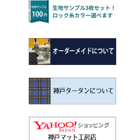
H22/4～R3/2 HA/HD系
アウトランダー
H16/4～28/1 １T系 トゥラン
ラグマットミニ（S）
H27/1～R5/6 30系
R3/11～ 20系
R2/6~R8/6 15系(e-POWER)
R1/7～ LA650/660
H24/4～29/10 20系
H26/10～
H11/6～H16/10 Y34
H23/5～ LA100系
H24/11～R1/8 GJ系
H28/11～ M900系
H13/9～ DA系
H24/11～R2/3 JG1・JG2
R2/7～ A1D系
H27/6～R1/8
ヴィッツ
ＲＸ
サクラ
ソルテラ
キャロル
ハイゼット・キャディー
クロスビー(XBEE)
N-ONE e:
ティグアン
ＣＬＳクラス
H24/10～R2/12 GF系
アウトランダーＰＨＥＶ
R5/6～ 40系
R8/6～ 16系
R2/11～ JG3・JG4
H22/12～R2/3 130系
H27/10～R4/7 20系5人乗
R4/5～ B6AW
R4/5~ XEAM10X・YEAM15X
H27/1～ HB36/37/97S
H28/6～R3/9 LA700V
H29/12～R7/10 MN71S
R7/9~ JG5
H20/9～H29/1 5NC系
H30/6～
ヴォクシー
ＵＸ
シーマ
ディアスワゴン
キャロルエコ
ハイゼット・カーゴ
ジムニー
N-VAN
トゥアレグ
Ｅクラス
H25/1～ GG/GN系 5人乗
エクリプスクロス/エクリプスクロスPH
R01/8～R4/7 20系6人乗
R7/10～ MND1S
H29/1～ 5NC/5ND系
EV
H26/1～R4/1 80系
H30/11～
H13/1～R4/8 F50・Y51
H21/9～R2/4 S300系
H24/11～H27/1 HB35S
H16/12～ S300/S700系
H3/6～ JA/JB系
H30/7～ JJ1・JJ2
H15/9～H30/4 7L/7P系
H28/7～
エスクァイア
シルビア
トレジア
スクラム
ハイゼット・トラック
ジムニーノマド
N-VAN e:
パサート
ＧＬＡクラス
H25/1～ GN0W 7人乗
H29/12～R4/7 20系7人乗
H30/3～ GK/GL系
R4/1～ 90系
タウンボックス
H26/10～R3/12 80系
H3/1～H11/1 S13・S14
H22/11～H28/3 120系
H17/9～ DG64/DG17
H11/1～ S200/S500系
R7/4～ JC74W
R6/10~ JJ3
H23/5～H27/7 3CCAX
H26/5～R2/6
エスティマ
シルフィ
フォレスター
スクラムトラック
ブーン
ジムニーワイド/ジムニーシエラ
N‐WGN/N‐WGNカスタム
ザ・ビートル
ＧＬＥクラス
R4/11～ 10系
H26/2～ DS17/64W
H11/1～H14/11 S15
H27/7～ 3CC/3CD系
ディグニティ
H18/1～H24/5（前期）
H24/12～R3/10 TB17
H14/2～ SG/SH/SJ/SK系
H25/9～ DG16T
H28/4～R5/12 M700系
H10/1～H14/1 JB33/43W
H25/11～ JH1・JH2・JH3・JH4
H24/4～R3/4 16C系
R1/6～
エスティマ・ハイブリッド
ジューク
プレオ
デミオ
ミラ
スイフト/スイフトスポーツ
S660
ポロ
Ｓクラス
H24/7～H29/1 BHGY51
H24/5～R1/10（後期）
H14/1～ JB43/74W
デリカＤ：２
H18/6～H24/5（前期）
H22/6～R2/6 F15
H22/4～H30/3 L275/285
H19/7～R1/7 DE/DJ系
H18/12～ L275/285
H22/9～ スイフト
H27/4～R3/12 JW5
H21/10～H30/3 6RC系
H25/10～R3/10
オーリス
スカイライン
プレオプラス
ビアンテ
ミラ・イース
スペーシア/スペーシアカスタム/スペー
WR-V
Ｖクラス
シアギア
H23/3～ MB系
H24/5～R1/10（後期）
H23/12～
H30/3～ AW系
デリカＤ：３
H24/8～H30/3 180系
H13/6～H18/11 V35
H24/12～H29/5 LA300/310
H20/7～30/3 CC系
H23/9～ LA300系
R6/3～ DG5
H27/4～
カムリ
スカイライン・クロスオーバー
レヴォーグ
ファミリア バン
ミラ・ココア
ZR-V
H25/3～R5/11
スペーシアベース