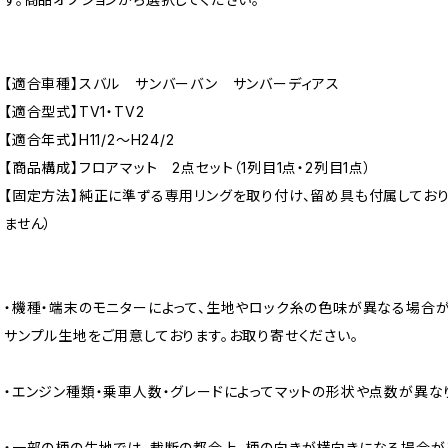
【適合車種】スバル サンバーバン サンバーディアス
【適合型式】TV1・TV2
【適合年式】H11/2〜H24/2
【商品構成】フロアマット 2点セット（1列目1点・2列目1点）
【固定方法】純正に準ずる専用リングを取り付け、留め具も付属してお
ません）
・機種・端末のモニターによって、生地やロック糸の色味が異なる場合が
サンプル生地をご用意しております。お取り寄せください。
・エンジン種類・乗車人数・グレードによってマットの形状や点数が異な
・一部の柄の生地では、裁断の都合上、柄の向きが横向きになる場合が