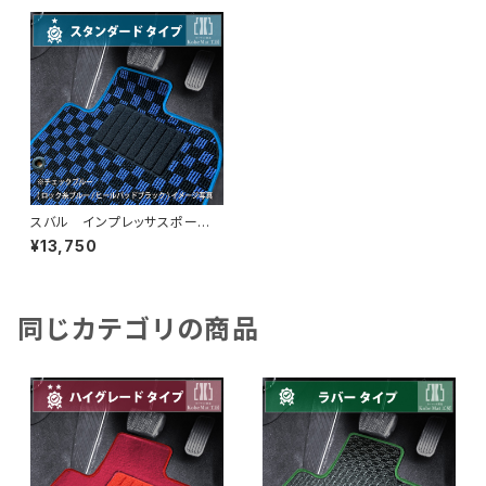
スバル インプレッサスポー
ツ H23/12〜R5/4 GP・GT
¥13,750
系 フロアマット一式 カーマッ
ト スタンダードタイプ
同じカテゴリの商品