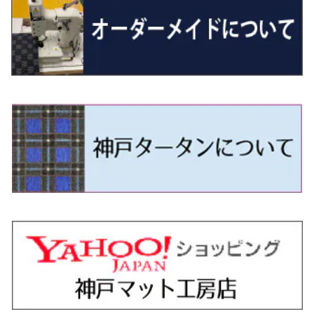
H29/12～R4/7 20系7人乗
R4/1～ 90系
H26/10～R3/12 80系
H3/1～H11/1 S13・S14
H22/11～H28/3 120系
H17/9～ DG64/DG17
H11/1～ S200/S500系
R7/4～ JC74W
H26/2～ DS17/64W
R6/10~ JJ3
H23/5～H27/7 3CCAX
H26/5～R2/6
エスティマ
シルフィ
フォレスター
スクラムトラック
ブーン
ジムニーワイド/ジムニーシエラ
ディグニティ
N‐WGN/N‐WGNカスタム
ザ・ビートル
ＧＬＥクラス
R4/11～ 10系
H11/1～H14/11 S15
H27/7～ 3CC/3CD系
H18/1～H24/5（前期）
H24/12～R3/10 TB17
H14/2～ SG/SH/SJ/SK系
H25/9～ DG16T
H28/4～R5/12 M700系
H10/1～H14/1 JB33/43W
H24/7～H29/1 BHGY51
H25/11～ JH1・JH2・JH3・JH4
H24/4～R3/4 16C系
R1/6～
エスティマ・ハイブリッド
ジューク
プレオ
デミオ
ミラ
スイフト/スイフトスポーツ
デリカＤ：２
S660
ポロ
Ｓクラス
H24/5～R1/10（後期）
H14/1～ JB43/74W
H18/6～H24/5（前期）
H22/6～R2/6 F15
H22/4～H30/3 L275/285
H19/7～R1/7 DE/DJ系
H18/12～ L275/285
H22/9～ スイフト
H23/3～ MB系
H27/4～R3/12 JW5
H21/10～H30/3 6RC系
H25/10～R3/10
オーリス
スカイライン
プレオプラス
ビアンテ
ミラ・イース
スペーシア/スペーシアカスタム/スペーシアギア
デリカＤ：３
WR-V
Ｖクラス
H24/5～R1/10（後期）
H23/12～
H30/3～ AW系
H24/8～H30/3 180系
H13/6～H18/11 V35
H24/12～H29/5 LA300/310
H20/7～30/3 CC系
H23/9～ LA300系
H25/3～R5/11
H23/10～H31/4 BM20 7人乗
R6/3～ DG5
H27/4～
カムリ
スカイライン・クロスオーバー
レヴォーグ
ファミリア バン
ミラ・ココア
スペーシアベース
デリカＤ：５
ZR-V
H18/11～H26/4 V36
H29/5～ LA350/360
H30/12～R5/11
H23/10～H31/4 BM20 5人乗
H23/9～ 50/70系
H21/7～H28/6 J50
H26/6～ VM/VN系
H29/2～H30/6 後期 Y12系
H21/8～H30/3 L675/685
R4/8～ MK33V
H19/1～ CV系
R5/4～ RZ系
カローラ・アクシオ（セダン）
セドリック
レガシィB4
フレア
ミラ・トコット
ソリオ/ソリオバンディット
デリカミニ
アクティ バン/トラック
H26/2～ V37
R5/11～ MK54S・MK94S
H30/6～ 160系
H24/5～ 160系
H11/6～H16/10 Y34
H15/6～R2/8 BN/BM/BL系
H24/10～ MJ系
H30/6～ LA550/560S
H23/1～H27/8 MA15S
R5/5～ B30系/BA系
H11/6～H30/7 バン HH5・HH6
カローラ・クロス
セレナ
レガシィアウトバック
フレアクロスオーバー
ムーヴ
ハスラー
パジェロ
アコード・アコードハイブリッド
H1/6～H11/6 Y30
H27/8～R2/12 MA26/36/46S
H21/12～R3/4 トラック
R3/9～ 10系
H22/11～H28/9 C26
H15/10～ BP/BR/BS/BT系
H26/1～ MS系
H26/12～R5/7 LA150/160S
H26/1～ MR系
H18/10～R1/8 7人乗ロング V90系
H25/6～R2/2 CR系
カローラ・スポーツ
ティアナ
レガシィツーリングワゴン
フレアワゴン
ムーヴキャンバス
バレーノ
パジェロ・ミニ
インサイト