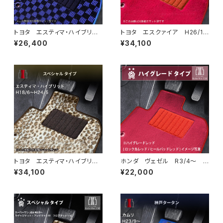
トヨタ エスティマ・ハイブリッ
トヨタ エスクァイア H26/1
ド H24/5〜R1/10（後期） 20
0〜R3/12 80系 フロアマッ
¥26,400
¥34,100
系 フロアマット一式 カーマッ
ト一式 カーマット ハイグレー
ト スタンダードタイプ
ドタイプ
トヨタ エスティマ・ハイブリッ
ホンダ ヴェゼル R3/4〜 R
ド H18/6〜H24/5（前期） 2
V系 ラゲッジマット付 フロア
¥34,100
¥22,000
0系 フロアマット一式 カーマ
マット一式 トランクマット カ
ット スペシャルタイプ
ーマット ハイグレードタイプ