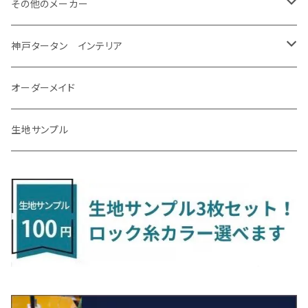
H24/6～H29/12 10系
H18/9～H29/10
H22/8～R8/7 E52
R4/9～ GU系
R1/9～ DJ系
R2/9～ S403/413V
H20/11～ HE22/33S
H26/2～ B11A/B30系
H22/2～29/1 ZF1・ZF2
H24/10～R3/3 AA系
アクア
ＬＳ６００ｈ
オーラ
サンバーバン/ディアス
ＭＡＺＤＡ３
グランマックストラック
アルトラパンLC
ｅｋワゴン
NBOX/NBOXカスタム
アルテオン
Ａクラス
その他のメーカー
R7/12～ 60系
R8/2～ RS5/6
R8/7～ E53
H23/12～R3/7 NHP10
H19/5～H29/10
R3/8～ E13
H11/2～H24/2 TV系
R1/5～ BP系
R2/9～ S403/413P
R4/6～ HE33S
H25/6～ B11W/B30系
H23/12～H29/9 JF1/2
H29/10～ ３HD系
H24/11～30/10
アベンシス
ＬＳ５００/ＬＳ５００ｈ
ＮＶ３５０キャラバン
サンバートラック
ＭＡＺＤＡ６
コペン
イグニス
ｅｋカスタム/ｅｋクロス
NBOXプラス/NBOXプラスカスタム
ゴルフ
Ｂクラス
MINI
神戸タータン インテリア
R3/7～ MXPK系
H24/4～R4/1 S3系
H29/9～R5/10 JF3/4
H30/10～
H23/9～H30/4 270系
H29/10～
H24/6～ E26 3人乗
H24/2～H26/9 S200系
R1/8～ GJ系
H14/6～ L880/LA400K
H28/2～ FF21S
H25/6～H31/3 ｅｋカスタム
H24/7～H29/8 JF1/2
H25/4～R3/4 AU系
H24/4～R1/6
MINIクロスオーバー
アリオン
ＬＸ
キューブ
シフォン
ＭＸ－３０
タフト
エスクード
ekクロスEV
NBOXスラッシュ
シャラン
Ｃクラス
ラグマット
オーダーメイド
R4/1～ S7系
R5/10～ JF5/6
H24/6～ E26 5・6人乗
H26/9～ S500系
H31/3～ ｅｋクロス
R3/6～ CDD系
H23/10～R3/3 260系
H27/9～R3/10 URJ201W
H14/10～R2/3 Z11・Z12
H28/12～R1/7 LA600/610
R2/10～ DREJ3P
R2/6～ LA900/910S
H17/5～H27/10 TA/TD系
R4/6～ B5AW
H26/12～R2/2 JF1/2
H23/2～ 7N系
H26/7～R4/2
ラグマットセカンド（L）
アルファード/ヴェルファイアＨＶ
ＮＸ
キックス
ジャスティ
アクセラ/アクセラ・スポーツ
タント
エブリィ
アイミーブ
NBOXジョイ
Tクロス
ＣＬＡクラス
生地サンプル
H24/6〜 E26 9人乗
R4/1～ ゴルフGTI/R
R4/1～ VJA310W
R3/1～ EVモデル
H27/10～ YD/YE系
H28/3～R3/6
ラグマットサード（M）
H20/5～H27/1 20系
H26/7～R3/7 10系
H20/10～H24/8 H59A
H28/11～ M900系
H21/6～R1/5 BL/BM系
H25/10～R1/7 LA600/610S
H17/9～ DA64/DA17
H22/4～R3/2 HA/HD系
R6/9～ JF5/6
R1/11～ C1DKR
H25/7～31/8
ウィッシュ
ＲＣ
グロリア
ステラ
アテンザセダン/アテンザワゴン
トール
キャリイトラック
アウトランダー
N-ONE
Tロック
ＣＬＡクラスシューティングブレーク
H16/4～28/1 １T系 トゥラン
ラグマットミニ（S）
H27/1～R5/6 30系
R3/11～ 20系
R2/6~R8/6 15系(e-POWER)
R1/7～ LA650/660
H24/4～29/10 20系
H26/10～
H11/6～H16/10 Y34
H23/5～ LA100系
H24/11～R1/8 GJ系
H28/11～ M900系
H13/9～ DA系
H24/10～R2/12 GF系
H24/11～R2/3 JG1・JG2
R2/7～ A1D系
H27/6～R1/8
ヴィッツ
ＲＸ
サクラ
ソルテラ
キャロル
ハイゼット・キャディー
クロスビー(XBEE)
アウトランダーＰＨＥＶ
N-ONE e:
ティグアン
ＣＬＳクラス
R5/6～ 40系
R8/6～ 16系
R2/11～ JG3・JG4
H22/12～R2/3 130系
H27/10～R4/7 20系5人乗
R4/5～ B6AW
R4/5~ XEAM10X・YEAM15X
H27/1～ HB36/37/97S
H28/6～R3/9 LA700V
H29/12～R7/10 MN71S
H25/1～ GG/GN系 5人乗
R7/9~ JG5
H20/9～H29/1 5NC系
H30/6～
ヴォクシー
ＵＸ
シーマ
ディアスワゴン
キャロルエコ
ハイゼット・カーゴ
ジムニー
エクリプスクロス/エクリプスクロスPHEV
N-VAN
トゥアレグ
Ｅクラス
R01/8～R4/7 20系6人乗
R7/10～ MND1S
H25/1～ GN0W 7人乗
H29/1～ 5NC/5ND系
H26/1～R4/1 80系
H30/11～
H13/1～R4/8 F50・Y51
H21/9～R2/4 S300系
H24/11～H27/1 HB35S
H16/12～ S300/S700系
H3/6～ JA/JB系
H30/3～ GK/GL系
H30/7～ JJ1・JJ2
H15/9～H30/4 7L/7P系
H28/7～
エスクァイア
シルビア
トレジア
スクラム
ハイゼット・トラック
ジムニーノマド
タウンボックス
N-VAN e:
パサート
ＧＬＡクラス