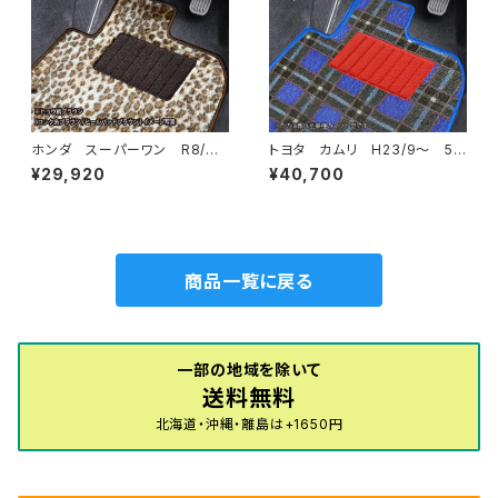
ホンダ スーパーワン R8/
トヨタ カムリ H23/9〜 5
5〜 JG6 ラゲッジマット・ア
0/70系 フロアマット一式 カ
¥29,920
¥40,700
ンドマット付 フロアマット一
ーマット 神戸タータン 特別
式 カーマット スペシャルタイ
受注生産品
プ スーパーONE Super-O
NE jg6
商品一覧に戻る
一部の地域を除いて
送料無料
北海道・沖縄・離島は+1650円