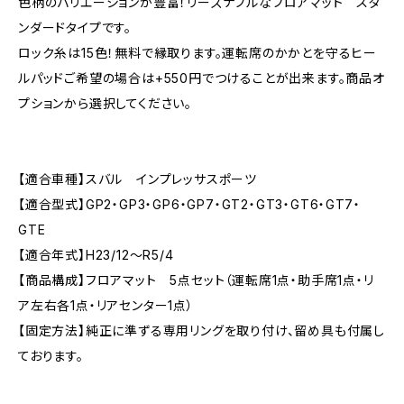
色柄のバリエーションが豊富！リーズナブルなフロアマット スタ
ンダードタイプです。
ロック糸は15色！無料で縁取ります。運転席のかかとを守るヒー
ルパッドご希望の場合は+550円でつけることが出来ます。商品オ
プションから選択してください。
【適合車種】スバル インプレッサスポーツ
【適合型式】GP2・GP3・GP6・GP7・GT2・GT3・GT6・GT7・
GTE
【適合年式】H23/12〜R5/4
【商品構成】フロアマット 5点セット（運転席1点・助手席1点・リ
ア左右各1点・リアセンター1点）
【固定方法】純正に準ずる専用リングを取り付け、留め具も付属し
ております。