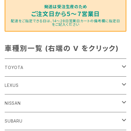
発送は受注生産のため
ご注文日から５～７営業日
配達をご指定できる日は、14～28日営業日カートの備考欄に指定日
をご記入ください
車種別一覧 (右端の V をクリック)
TOYOTA
86
LEXUS
H24/4～R3/8 ZN6
GR86
ＣＴ
NISSAN
R3/10～ ZN8
H23/1～R4/11
ｂＢ
ＥＳ
ＡＤ
SUBARU