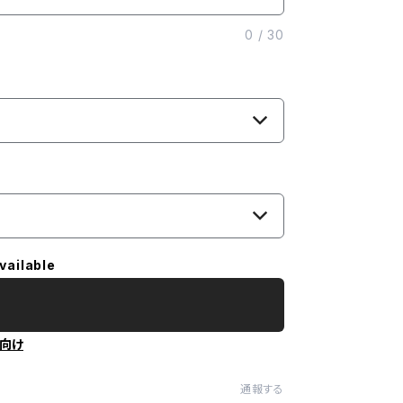
0
/
30
vailable
向け
通報する