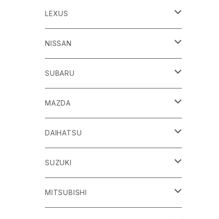
86
LEXUS
H24/4～R3/8 ZN6
GR86
ＣＴ
NISSAN
R3/10～ ZN8
H23/1～R4/11
ｂＢ
ＥＳ
ＡＤ
SUBARU
H17/12～H28/8 20系
H30/10～
H18/12～ Y12
ｂZ４X
ＧＳ
ＧＴ－Ｒ
ＢＲＺ
MAZDA
R4/5~ XEAM10/11/15・YEAM15
H24/1～R2/7
H19/12～ R35
H24/3～R3/8 ZC6
Ｃ-ＨＲ
ＨＳ
ＮＴ１００クリッパートラック
ＷＲＸ Ｓ４/ＳＴＩ
ＣＸ－３
DAIHATSU
R3/8～ ZD8
H28/12~ 10/50系
H21/7～H30/3
H25/12～ DR16T
H26/8～R3/3 VA系
H27/2～ DK系
ＦＪクルーザー
ＩＳ
ＮV１００クリッパーバン/リオ
ＸＶ/ＸＶハイブリット
ＣＸ－５
アトレー
SUZUKI
H22/12～H30/1 GSJ15W
H25/5～
H25/12～H27/3 DR64
H25/6～H29/4 GPE
H24/2～H29/2 KE系
H17/5～ S300/S700系
ＩＱ（アイキュー）
ＬＢＸ
アリア
インプレッサ /G4/スポーツ
ＣＸ－８
アルティス
eビターラ
MITSUBISHI
H27/3～ DR17
H24/10～R5/4 GP/GT（XV)
H29/2～R8/5 KF系