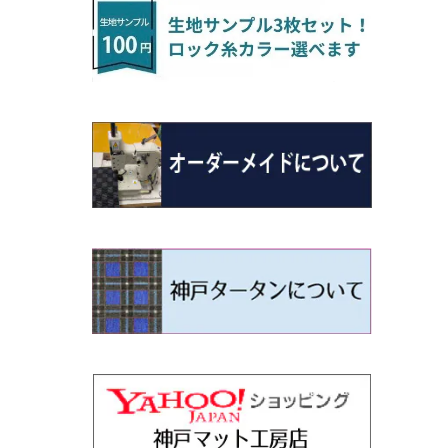
H22/4～R3/2 HA/HD系
アウトランダー
H16/4～28/1 １T系 トゥラン
ラグマットミニ（S）
H27/1～R5/6 30系
R3/11～ 20系
R2/6~R8/6 15系(e-POWER)
R1/7～ LA650/660
H24/4～29/10 20系
H26/10～
H11/6～H16/10 Y34
H23/5～ LA100系
H24/11～R1/8 GJ系
H28/11～ M900系
H13/9～ DA系
H24/11～R2/3 JG1・JG2
R2/7～ A1D系
H27/6～R1/8
ヴィッツ
ＲＸ
サクラ
ソルテラ
キャロル
ハイゼット・キャディー
クロスビー(XBEE)
N-ONE e:
ティグアン
ＣＬＳクラス
H24/10～R2/12 GF系
アウトランダーＰＨＥＶ
R5/6～ 40系
R8/6～ 16系
R2/11～ JG3・JG4
H22/12～R2/3 130系
H27/10～R4/7 20系5人乗
R4/5～ B6AW
R4/5~ XEAM10X・YEAM15X
H27/1～ HB36/37/97S
H28/6～R3/9 LA700V
H29/12～R7/10 MN71S
R7/9~ JG5
H20/9～H29/1 5NC系
H30/6～
ヴォクシー
ＵＸ
シーマ
ディアスワゴン
キャロルエコ
ハイゼット・カーゴ
ジムニー
N-VAN
トゥアレグ
Ｅクラス
H25/1～ GG/GN系 5人乗
エクリプスクロス/エクリプスクロスPH
R01/8～R4/7 20系6人乗
R7/10～ MND1S
H29/1～ 5NC/5ND系
EV
H26/1～R4/1 80系
H30/11～
H13/1～R4/8 F50・Y51
H21/9～R2/4 S300系
H24/11～H27/1 HB35S
H16/12～ S300/S700系
H3/6～ JA/JB系
H30/7～ JJ1・JJ2
H15/9～H30/4 7L/7P系
H28/7～
エスクァイア
シルビア
トレジア
スクラム
ハイゼット・トラック
ジムニーノマド
N-VAN e:
パサート
ＧＬＡクラス
H25/1～ GN0W 7人乗
H29/12～R4/7 20系7人乗
H30/3～ GK/GL系
R4/1～ 90系
タウンボックス
H26/10～R3/12 80系
H3/1～H11/1 S13・S14
H22/11～H28/3 120系
H17/9～ DG64/DG17
H11/1～ S200/S500系
R7/4～ JC74W
R6/10~ JJ3
H23/5～H27/7 3CCAX
H26/5～R2/6
エスティマ
シルフィ
フォレスター
スクラムトラック
ブーン
ジムニーワイド/ジムニーシエラ
N‐WGN/N‐WGNカスタム
ザ・ビートル
ＧＬＥクラス
R4/11～ 10系
H26/2～ DS17/64W
H11/1～H14/11 S15
H27/7～ 3CC/3CD系
ディグニティ
H18/1～H24/5（前期）
H24/12～R3/10 TB17
H14/2～ SG/SH/SJ/SK系
H25/9～ DG16T
H28/4～R5/12 M700系
H10/1～H14/1 JB33/43W
H25/11～ JH1・JH2・JH3・JH4
H24/4～R3/4 16C系
R1/6～
エスティマ・ハイブリッド
ジューク
プレオ
デミオ
ミラ
スイフト/スイフトスポーツ
S660
ポロ
Ｓクラス
H24/7～H29/1 BHGY51
H24/5～R1/10（後期）
H14/1～ JB43/74W
デリカＤ：２
H18/6～H24/5（前期）
H22/6～R2/6 F15
H22/4～H30/3 L275/285
H19/7～R1/7 DE/DJ系
H18/12～ L275/285
H22/9～ スイフト
H27/4～R3/12 JW5
H21/10～H30/3 6RC系
H25/10～R3/10
オーリス
スカイライン
プレオプラス
ビアンテ
ミラ・イース
スペーシア/スペーシアカスタム/スペー
WR-V
Ｖクラス
シアギア
H23/3～ MB系
H24/5～R1/10（後期）
H23/12～
H30/3～ AW系
デリカＤ：３
H24/8～H30/3 180系
H13/6～H18/11 V35
H24/12～H29/5 LA300/310
H20/7～30/3 CC系
H23/9～ LA300系
R6/3～ DG5
H27/4～
カムリ
スカイライン・クロスオーバー
レヴォーグ
ファミリア バン
ミラ・ココア
ZR-V
H25/3～R5/11
スペーシアベース