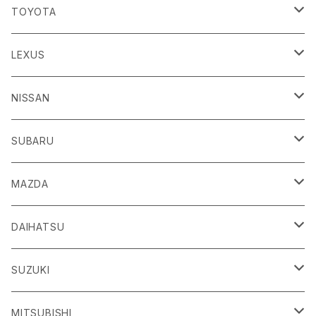
TOYOTA
86
LEXUS
H24/4～R3/8 ZN6
GR86
ＣＴ
NISSAN
R3/10～ ZN8
H23/1～R4/11
ｂＢ
ＥＳ
ＡＤ
SUBARU
H17/12～H28/8 20系
H30/10～
H18/12～ Y12
ｂZ４X
ＧＳ
ＧＴ－Ｒ
ＢＲＺ
MAZDA
R4/5~ XEAM10/11/15・YEAM15
H24/1～R2/7
H19/12～ R35
H24/3～R3/8 ZC6
Ｃ-ＨＲ
ＨＳ
ＮＴ１００クリッパートラック
ＷＲＸ Ｓ４/ＳＴＩ
ＣＸ－３
DAIHATSU
R3/8～ ZD8
H28/12~ 10/50系
H21/7～H30/3
H25/12～ DR16T
H26/8～R3/3 VA系
H27/2～ DK系
ＦＪクルーザー
ＩＳ
ＮV１００クリッパーバン/リオ
ＸＶ/ＸＶハイブリット
ＣＸ－５
アトレー
SUZUKI
H22/12～H30/1 GSJ15W
H25/5～
H25/12～H27/3 DR64
H25/6～H29/4 GPE
H24/2～H29/2 KE系
H17/5～ S300/S700系
ＩＱ（アイキュー）
ＬＢＸ
アリア
インプレッサ /G4/スポーツ
ＣＸ－８
アルティス
eビターラ
MITSUBISHI