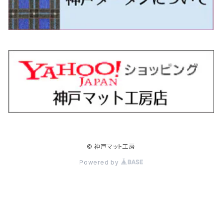
H24/5～R1/10（後期）
H23/12～
H30/3～ AW系
H24/8～H30/3 180系
H13/6～H18/11 V35
H24/12～H29/5 LA300/310
H20/7～30/3 CC系
H23/9～ LA300系
H25/3～R5/11
H23/10～H31/4 BM20 7人乗
R6/3～ DG5
H27/4～
カムリ
スカイライン・クロスオーバー
レヴォーグ
ファミリア バン
ミラ・ココア
スペーシアベース
デリカＤ：５
ZR-V
H18/11～H26/4 V36
H29/5～ LA350/360
H30/12～R5/11
H23/10～H31/4 BM20 5人乗
H23/9～ 50/70系
H21/7～H28/6 J50
H26/6～ VM/VN系
H29/2～H30/6 後期 Y12系
H21/8～H30/3 L675/685
R4/8～ MK33V
H19/1～ CV系
R5/4～ RZ系
カローラ・アクシオ（セダン）
セドリック
レガシィB4
フレア
ミラ・トコット
ソリオ/ソリオバンディット
デリカミニ
アクティ バン/トラック
H26/2～ V37
R5/11～ MK54S・MK94S
H30/6～ 160系
H24/5～ 160系
H11/6～H16/10 Y34
H15/6～R2/8 BN/BM/BL系
H24/10～ MJ系
H30/6～ LA550/560S
H23/1～H27/8 MA15S
R5/5～ B30系/BA系
H11/6～H30/7 バン HH5・HH6
カローラ・クロス
セレナ
レガシィアウトバック
フレアクロスオーバー
ムーヴ
ハスラー
パジェロ
アコード・アコードハイブリッド
H1/6～H11/6 Y30
H27/8～R2/12 MA26/36/46S
H21/12～R3/4 トラック
R3/9～ 10系
H22/11～H28/9 C26
H15/10～ BP/BR/BS/BT系
H26/1～ MS系
H26/12～R5/7 LA150/160S
H26/1～ MR系
H18/10～R1/8 7人乗ロング V90系
H25/6～R2/2 CR系
カローラ・スポーツ
ティアナ
レガシィツーリングワゴン
フレアワゴン
ムーヴキャンバス
バレーノ
パジェロ・ミニ
インサイト
R2/12～ MA27/37/47S
H28/8～R4/11 C27
R7/6～ LA850/860S
H18/10～R1/8 5人乗ショート V80系
R2/2～R5/1 CV3
H30/6～ 210系
H15/2～R2/7 J31/J32/L33
H15/6～H26/10 BP/BR系
H24/6～ MM系
H28/9～R4/7 LA800/810S
H28/3～R2/7 WB系
H6/12～H25/1 H50系
H11/11～R4/12 ZE1・ZE2・ZE4
カローラ・ツーリング
デイズ
レックス
プレマシー
メビウス
フロンクス
プラウディア
ヴェゼル
© 神戸マット工房
R4/11～ C28
R6/3～ CY2
R4/7～ LA850/860S
R1/10～ 210系
H25/6～H31/3 20系
R4/11～ A201F
H22/7～30/3 CW系
H25/4～R3/2 ZVW41N
R6/10～ WDB3S・WEB3S
H24/7～H29/1 Y51系
H25/12～R3/4 RU系
カローラ・フィールダー
デイズルークス
ボンゴバン
ロッキー
ランディ
ミニキャブ・バン
オデッセイ
Powered by
H31/3～ 40系
R3/4～ RV系
H24/5～ 160系
H26/2～R2/2 B21A
R2/9～ S400系
R1/11～ A200系
H28/12～R4/8 C27系
H26/2～ DS17/64V
H15/10～H20/10 RB1/2
クラウン
ノート
ボンゴブローニイバン
ワゴンＲ
ミニキャブ・トラック
オデッセイハイブリッド
R4/8～ 90系
H20/10～H25/11 RB3/4
H15/12～R4/7 180/200/210/220系
H17/1～H24/9 E11
R1/5～
H20/9～ MH系
H26/2～ DS16T
H28/2～R4/9 RC4
クラウンエステート
フェアレディＺ
ボンゴトラック
ワゴンＲスマイル
ミラージュ
クロスロード