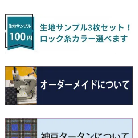
H24/6〜 E26 9人乗
R4/1～ ゴルフGTI/R
R4/1～ VJA310W
R3/1～ EVモデル
H27/10～ YD/YE系
H28/3～R3/6
ラグマットサード（M）
H20/5～H27/1 20系
H26/7～R3/7 10系
H20/10～H24/8 H59A
H28/11～ M900系
H21/6～R1/5 BL/BM系
H25/10～R1/7 LA600/610S
H17/9～ DA64/DA17
H22/4～R3/2 HA/HD系
R6/9～ JF5/6
R1/11～ C1DKR
H25/7～31/8
ウィッシュ
ＲＣ
グロリア
ステラ
アテンザセダン/アテンザワゴン
トール
キャリイトラック
アウトランダー
N-ONE
Tロック
ＣＬＡクラスシューティングブレーク
H16/4～28/1 １T系 トゥラン
ラグマットミニ（S）
H27/1～R5/6 30系
R3/11～ 20系
R2/6~R8/6 15系(e-POWER)
R1/7～ LA650/660
H24/4～29/10 20系
H26/10～
H11/6～H16/10 Y34
H23/5～ LA100系
H24/11～R1/8 GJ系
H28/11～ M900系
H13/9～ DA系
H24/10～R2/12 GF系
H24/11～R2/3 JG1・JG2
R2/7～ A1D系
H27/6～R1/8
ヴィッツ
ＲＸ
サクラ
ソルテラ
キャロル
ハイゼット・キャディー
クロスビー(XBEE)
アウトランダーＰＨＥＶ
N-ONE e:
ティグアン
ＣＬＳクラス
R5/6～ 40系
R8/6～ 16系
R2/11～ JG3・JG4
H22/12～R2/3 130系
H27/10～R4/7 20系5人乗
R4/5～ B6AW
R4/5~ XEAM10X・YEAM15X
H27/1～ HB36/37/97S
H28/6～R3/9 LA700V
H29/12～R7/10 MN71S
H25/1～ GG/GN系 5人乗
R7/9~ JG5
H20/9～H29/1 5NC系
H30/6～
ヴォクシー
ＵＸ
シーマ
ディアスワゴン
キャロルエコ
ハイゼット・カーゴ
ジムニー
エクリプスクロス/エクリプスクロスPHEV
N-VAN
トゥアレグ
Ｅクラス
R01/8～R4/7 20系6人乗
R7/10～ MND1S
H25/1～ GN0W 7人乗
H29/1～ 5NC/5ND系
H26/1～R4/1 80系
H30/11～
H13/1～R4/8 F50・Y51
H21/9～R2/4 S300系
H24/11～H27/1 HB35S
H16/12～ S300/S700系
H3/6～ JA/JB系
H30/3～ GK/GL系
H30/7～ JJ1・JJ2
H15/9～H30/4 7L/7P系
H28/7～
エスクァイア
シルビア
トレジア
スクラム
ハイゼット・トラック
ジムニーノマド
タウンボックス
N-VAN e:
パサート
ＧＬＡクラス
H29/12～R4/7 20系7人乗
R4/1～ 90系
H26/10～R3/12 80系
H3/1～H11/1 S13・S14
H22/11～H28/3 120系
H17/9～ DG64/DG17
H11/1～ S200/S500系
R7/4～ JC74W
H26/2～ DS17/64W
R6/10~ JJ3
H23/5～H27/7 3CCAX
H26/5～R2/6
エスティマ
シルフィ
フォレスター
スクラムトラック
ブーン
ジムニーワイド/ジムニーシエラ
ディグニティ
N‐WGN/N‐WGNカスタム
ザ・ビートル
ＧＬＥクラス
R4/11～ 10系
H11/1～H14/11 S15
H27/7～ 3CC/3CD系
H18/1～H24/5（前期）
H24/12～R3/10 TB17
H14/2～ SG/SH/SJ/SK系
H25/9～ DG16T
H28/4～R5/12 M700系
H10/1～H14/1 JB33/43W
H24/7～H29/1 BHGY51
H25/11～ JH1・JH2・JH3・JH4
H24/4～R3/4 16C系
R1/6～
エスティマ・ハイブリッド
ジューク
プレオ
デミオ
ミラ
スイフト/スイフトスポーツ
デリカＤ：２
S660
ポロ
Ｓクラス
H24/5～R1/10（後期）
H14/1～ JB43/74W
H18/6～H24/5（前期）
H22/6～R2/6 F15
H22/4～H30/3 L275/285
H19/7～R1/7 DE/DJ系
H18/12～ L275/285
H22/9～ スイフト
H23/3～ MB系
H27/4～R3/12 JW5
H21/10～H30/3 6RC系
H25/10～R3/10
オーリス
スカイライン
プレオプラス
ビアンテ
ミラ・イース
スペーシア/スペーシアカスタム/スペーシアギア
デリカＤ：３
WR-V
Ｖクラス