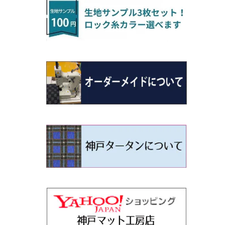
H22/4～R3/2 HA/HD系
アウトランダー
H16/4～28/1 １T系 トゥラン
ラグマットミニ（S）
H27/1～R5/6 30系
R3/11～ 20系
R2/6~R8/6 15系(e-POWER)
R1/7～ LA650/660
H24/4～29/10 20系
H26/10～
H11/6～H16/10 Y34
H23/5～ LA100系
H24/11～R1/8 GJ系
H28/11～ M900系
H13/9～ DA系
H24/11～R2/3 JG1・JG2
R2/7～ A1D系
H27/6～R1/8
ヴィッツ
ＲＸ
サクラ
ソルテラ
キャロル
ハイゼット・キャディー
クロスビー(XBEE)
N-ONE e:
ティグアン
ＣＬＳクラス
H24/10～R2/12 GF系
アウトランダーＰＨＥＶ
R5/6～ 40系
R8/6～ 16系
R2/11～ JG3・JG4
H22/12～R2/3 130系
H27/10～R4/7 20系5人乗
R4/5～ B6AW
R4/5~ XEAM10X・YEAM15X
H27/1～ HB36/37/97S
H28/6～R3/9 LA700V
H29/12～R7/10 MN71S
R7/9~ JG5
H20/9～H29/1 5NC系
H30/6～
ヴォクシー
ＵＸ
シーマ
ディアスワゴン
キャロルエコ
ハイゼット・カーゴ
ジムニー
N-VAN
トゥアレグ
Ｅクラス
H25/1～ GG/GN系 5人乗
エクリプスクロス/エクリプスクロスPH
R01/8～R4/7 20系6人乗
R7/10～ MND1S
H29/1～ 5NC/5ND系
EV
H26/1～R4/1 80系
H30/11～
H13/1～R4/8 F50・Y51
H21/9～R2/4 S300系
H24/11～H27/1 HB35S
H16/12～ S300/S700系
H3/6～ JA/JB系
H30/7～ JJ1・JJ2
H15/9～H30/4 7L/7P系
H28/7～
エスクァイア
シルビア
トレジア
スクラム
ハイゼット・トラック
ジムニーノマド
N-VAN e:
パサート
ＧＬＡクラス
H25/1～ GN0W 7人乗
H29/12～R4/7 20系7人乗
H30/3～ GK/GL系
R4/1～ 90系
タウンボックス
H26/10～R3/12 80系
H3/1～H11/1 S13・S14
H22/11～H28/3 120系
H17/9～ DG64/DG17
H11/1～ S200/S500系
R7/4～ JC74W
R6/10~ JJ3
H23/5～H27/7 3CCAX
H26/5～R2/6
エスティマ
シルフィ
フォレスター
スクラムトラック
ブーン
ジムニーワイド/ジムニーシエラ
N‐WGN/N‐WGNカスタム
ザ・ビートル
ＧＬＥクラス
R4/11～ 10系
H26/2～ DS17/64W
H11/1～H14/11 S15
H27/7～ 3CC/3CD系
ディグニティ
H18/1～H24/5（前期）
H24/12～R3/10 TB17
H14/2～ SG/SH/SJ/SK系
H25/9～ DG16T
H28/4～R5/12 M700系
H10/1～H14/1 JB33/43W
H25/11～ JH1・JH2・JH3・JH4
H24/4～R3/4 16C系
R1/6～
エスティマ・ハイブリッド
ジューク
プレオ
デミオ
ミラ
スイフト/スイフトスポーツ
S660
ポロ
Ｓクラス
H24/7～H29/1 BHGY51
H24/5～R1/10（後期）
H14/1～ JB43/74W
デリカＤ：２
H18/6～H24/5（前期）
H22/6～R2/6 F15
H22/4～H30/3 L275/285
H19/7～R1/7 DE/DJ系
H18/12～ L275/285
H22/9～ スイフト
H27/4～R3/12 JW5
H21/10～H30/3 6RC系
H25/10～R3/10
オーリス
スカイライン
プレオプラス
ビアンテ
ミラ・イース
スペーシア/スペーシアカスタム/スペー
WR-V
Ｖクラス
シアギア
H23/3～ MB系
H24/5～R1/10（後期）
H23/12～
H30/3～ AW系
デリカＤ：３
H24/8～H30/3 180系
H13/6～H18/11 V35
H24/12～H29/5 LA300/310
H20/7～30/3 CC系
H23/9～ LA300系
R6/3～ DG5
H27/4～
カムリ
スカイライン・クロスオーバー
レヴォーグ
ファミリア バン
ミラ・ココア
ZR-V
H25/3～R5/11
スペーシアベース