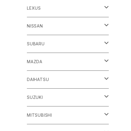
86
LEXUS
H24/4～R3/8 ZN6
GR86
ＣＴ
NISSAN
R3/10～ ZN8
H23/1～R4/11
ｂＢ
ＥＳ
ＡＤ
SUBARU
H17/12～H28/8 20系
H30/10～
H18/12～ Y12
ｂZ４X
ＧＳ
ＧＴ－Ｒ
ＢＲＺ
MAZDA
R4/5~ XEAM10/11/15・YEAM15
H24/1～R2/7
H19/12～ R35
H24/3～R3/8 ZC6
Ｃ-ＨＲ
ＨＳ
ＮＴ１００クリッパートラック
ＷＲＸ Ｓ４/ＳＴＩ
ＣＸ－３
DAIHATSU
R3/8～ ZD8
H28/12~ 10/50系
H21/7～H30/3
H25/12～ DR16T
H26/8～R3/3 VA系
H27/2～ DK系
ＦＪクルーザー
ＩＳ
ＮV１００クリッパーバン/リオ
ＸＶ/ＸＶハイブリット
ＣＸ－５
アトレー
SUZUKI
H22/12～H30/1 GSJ15W
H25/5～
H25/12～H27/3 DR64
H25/6～H29/4 GPE
H24/2～H29/2 KE系
H17/5～ S300/S700系
ＩＱ（アイキュー）
ＬＢＸ
アリア
インプレッサ /G4/スポーツ
ＣＸ－８
アルティス
eビターラ
MITSUBISHI
H27/3～ DR17
H24/10～R5/4 GP/GT（XV)
H29/2～R8/5 KF系