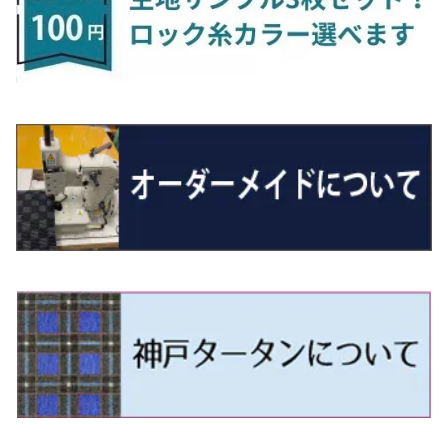
H24/4～29/10 20系
H26/10～
H11/6～H16/10 Y34
H23/5～ LA100系
H24/11～R1/8 GJ系
H28/11～ M900系
H13/9～ DA系
H24/10～R2/12 GF系
H24/11～R2/3 JG1・JG2
R2/7～ A1D系
H27/6～R1/8
ヴィッツ
ＲＸ
サクラ
ソルテラ
キャロル
ハイゼット・キャディー
クロスビー(XBEE)
アウトランダーＰＨＥＶ
N-ONE e:
ティグアン
ＣＬＳクラス
R5/6～ 40系
R8/6～ 16系
R2/11～ JG3・JG4
H22/12～R2/3 130系
H27/10～R4/7 20系5人乗
R4/5～ B6AW
R4/5~ XEAM10X・YEAM15X
H27/1～ HB36/37/97S
H28/6～R3/9 LA700V
H29/12～R7/10 MN71S
H25/1～ GG/GN系 5人乗
R7/9~ JG5
H20/9～H29/1 5NC系
H30/6～
ヴォクシー
ＵＸ
シーマ
ディアスワゴン
キャロルエコ
ハイゼット・カーゴ
ジムニー
エクリプスクロス/エクリプスクロスPHEV
N-VAN
トゥアレグ
Ｅクラス
R01/8～R4/7 20系6人乗
R7/10～ MND1S
H25/1～ GN0W 7人乗
H29/1～ 5NC/5ND系
H26/1～R4/1 80系
H30/11～
H13/1～R4/8 F50・Y51
H21/9～R2/4 S300系
H24/11～H27/1 HB35S
H16/12～ S300/S700系
H3/6～ JA/JB系
H30/3～ GK/GL系
H30/7～ JJ1・JJ2
H15/9～H30/4 7L/7P系
H28/7～
エスクァイア
シルビア
トレジア
スクラム
ハイゼット・トラック
ジムニーノマド
タウンボックス
N-VAN e:
パサート
ＧＬＡクラス
H29/12～R4/7 20系7人乗
R4/1～ 90系
H26/10～R3/12 80系
H3/1～H11/1 S13・S14
H22/11～H28/3 120系
H17/9～ DG64/DG17
H11/1～ S200/S500系
R7/4～ JC74W
H26/2～ DS17/64W
R6/10~ JJ3
H23/5～H27/7 3CCAX
H26/5～R2/6
エスティマ
シルフィ
フォレスター
スクラムトラック
ブーン
ジムニーワイド/ジムニーシエラ
ディグニティ
N‐WGN/N‐WGNカスタム
ザ・ビートル
ＧＬＥクラス
R4/11～ 10系
H11/1～H14/11 S15
H27/7～ 3CC/3CD系
H18/1～H24/5（前期）
H24/12～R3/10 TB17
H14/2～ SG/SH/SJ/SK系
H25/9～ DG16T
H28/4～R5/12 M700系
H10/1～H14/1 JB33/43W
H24/7～H29/1 BHGY51
H25/11～ JH1・JH2・JH3・JH4
H24/4～R3/4 16C系
R1/6～
エスティマ・ハイブリッド
ジューク
プレオ
デミオ
ミラ
スイフト/スイフトスポーツ
デリカＤ：２
S660
ポロ
Ｓクラス
H24/5～R1/10（後期）
H14/1～ JB43/74W
H18/6～H24/5（前期）
H22/6～R2/6 F15
H22/4～H30/3 L275/285
H19/7～R1/7 DE/DJ系
H18/12～ L275/285
H22/9～ スイフト
H23/3～ MB系
H27/4～R3/12 JW5
H21/10～H30/3 6RC系
H25/10～R3/10
オーリス
スカイライン
プレオプラス
ビアンテ
ミラ・イース
スペーシア/スペーシアカスタム/スペーシアギア
デリカＤ：３
WR-V
Ｖクラス
H24/5～R1/10（後期）
H23/12～
H30/3～ AW系
H24/8～H30/3 180系
H13/6～H18/11 V35
H24/12～H29/5 LA300/310
H20/7～30/3 CC系
H23/9～ LA300系
H25/3～R5/11
H23/10～H31/4 BM20 7人乗
R6/3～ DG5
H27/4～
カムリ
スカイライン・クロスオーバー
レヴォーグ
ファミリア バン
ミラ・ココア
スペーシアベース
デリカＤ：５
ZR-V
H18/11～H26/4 V36
H29/5～ LA350/360
H30/12～R5/11
H23/10～H31/4 BM20 5人乗
H23/9～ 50/70系
H21/7～H28/6 J50
H26/6～ VM/VN系
H29/2～H30/6 後期 Y12系
H21/8～H30/3 L675/685
R4/8～ MK33V
H19/1～ CV系
R5/4～ RZ系
カローラ・アクシオ（セダン）
セドリック
レガシィB4
フレア
ミラ・トコット
ソリオ/ソリオバンディット
デリカミニ
アクティ バン/トラック