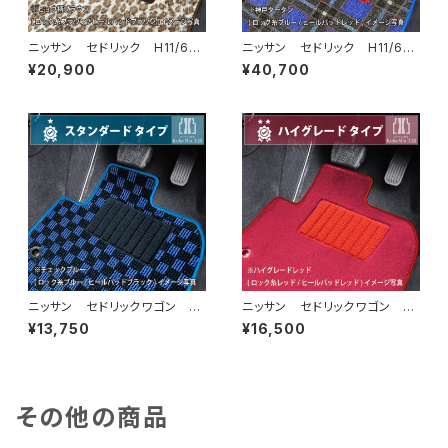
ニッサン セドリック H11/6〜
ニッサン セドリック H11/6〜
H16/10 Y34系 フロアマット
H16/10 Y34系 フロアマット
¥20,900
¥40,700
一式 カーマット スペシャルタ
一式 カーマット 神戸タータ
イプ
ン 特別受注生産品
ニッサン セドリックワゴン H
ニッサン セドリックワゴン H
1/6〜H11/6 Y30系 フロア
1/6〜H11/６ Y30系 フロア
¥13,750
¥16,500
マット一式 カーマット スタン
マット一式 カーマット ハイグ
ダードタイプ
レードタイプ
その他の商品