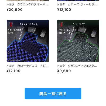
トヨタ クラウンクロスオーバ
トヨタ カローラ・フィールダー
ー R4/9〜 TZSH35/AZSH
（ステーションワゴン） H24/
¥20,900
¥12,100
35 フロアマット一式 カーマ
5〜 160系 フロアマット一
ット スペシャルタイプ
式 カーマット スタンダードタ
イプ
トヨタ カローラクロス R3/
トヨタ クラウン・マジェスタ
9〜 10系 フロアマット一
H16/7〜H30/4 180・200・2
¥12,100
¥9,680
式 カーマット スタンダードタ
10系 フロアマット一式 カー
イプ
マット 防水 ラバータイプ
商品一覧に戻る