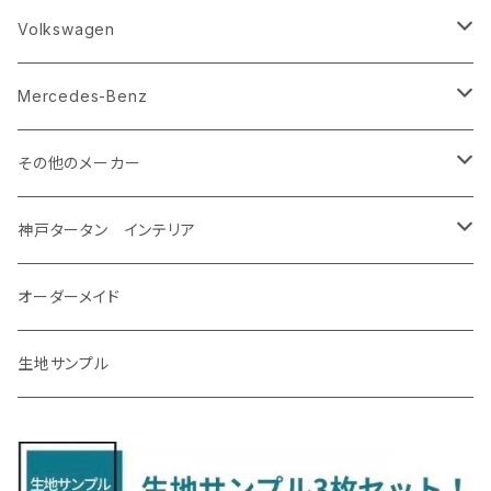
R8/5～ KM系
H23/12～R5/4 GJ/GK系
H29/10～ NTP10
H29/3～
H17/11～H30/3 Y12
H20/6～H27/3 YA系
R1/10～ DM系
H26/11～R4/8 LA700系
H27/2～R2/11
H22/2～ GA系
ＲＡＶ４
ＬＭ
エクストレイル
エクシーガクロスオーバー７
ＣＸ－６０
キャスト
アルト
ｅｋスペース
CR-V
Volkswagen
R5/4～ GU系
H12/5～H28/8 20/30系
R5/12〜 4人乗 TAWH15W
H25/12～R4/7 T32
H27/4～H30/3 YAM
R4/9～ KH系
H27/9～R5/6 LA250/260S
H26/12～R3/12 HA36
H26/2～ B11A/B30系/BA系
H23/12～28/8 RM1/4
アイシス
ＬＳ４６０
エルグランド
クロストレック
ＭＡＺＤＡ２
グランマックスカーゴ
アルトラパン/アルトラパンショコラ
ｅｋスペースカスタム/ｅｋクロススペース
CR-Z
アップ
Mercedes-Benz
H31/4～R7/12 50系
R6/5～ 6人乗 TAWH15W
R4/7～ T33
R3/12～ HA37/97S
H30/8～R4/12 RW1/2・RT5/6 5人乗り
H24/6～H29/12 10系
H18/9～H29/10
H22/8～R8/7 E52
R4/9～ GU系
R1/9～ DJ系
R2/9～ S403/413V
H20/11～ HE22/33S
H26/2～ B11A/B30系
H22/2～29/1 ZF1・ZF2
H24/10～R3/3 AA系
アクア
ＬＳ６００ｈ
オーラ
サンバーバン/ディアス
ＭＡＺＤＡ３
グランマックストラック
アルトラパンLC
ｅｋワゴン
NBOX/NBOXカスタム
アルテオン
Ａクラス
その他のメーカー
R7/12～ 60系
R8/2～ RS5/6
R8/7～ E53
H23/12～R3/7 NHP10
H19/5～H29/10
R3/8～ E13
H11/2～H24/2 TV系
R1/5～ BP系
R2/9～ S403/413P
R4/6～ HE33S
H25/6～ B11W/B30系
H23/12～H29/9 JF1/2
H29/10～ ３HD系
H24/11～30/10
アベンシス
ＬＳ５００/ＬＳ５００ｈ
ＮＶ３５０キャラバン
サンバートラック
ＭＡＺＤＡ６
コペン
イグニス
ｅｋカスタム/ｅｋクロス
NBOXプラス/NBOXプラスカスタム
ゴルフ
Ｂクラス
MINI
神戸タータン インテリア
R3/7～ MXPK系
H24/4～R4/1 S3系
H29/9～R5/10 JF3/4
H30/10～
H23/9～H30/4 270系
H29/10～
H24/6～ E26 3人乗
H24/2～H26/9 S200系
R1/8～ GJ系
H14/6～ L880/LA400K
H28/2～ FF21S
H25/6～H31/3 ｅｋカスタム
H24/7～H29/8 JF1/2
H25/4～R3/4 AU系
H24/4～R1/6
MINIクロスオーバー
アリオン
ＬＸ
キューブ
シフォン
ＭＸ－３０
タフト
エスクード
ekクロスEV
NBOXスラッシュ
シャラン
Ｃクラス
ラグマット
オーダーメイド
R4/1～ S7系
R5/10～ JF5/6
H24/6～ E26 5・6人乗
H26/9～ S500系
H31/3～ ｅｋクロス
R3/6～ CDD系
H23/10～R3/3 260系
H27/9～R3/10 URJ201W
H14/10～R2/3 Z11・Z12
H28/12～R1/7 LA600/610
R2/10～ DREJ3P
R2/6～ LA900/910S
H17/5～H27/10 TA/TD系
R4/6～ B5AW
H26/12～R2/2 JF1/2
H23/2～ 7N系
H26/7～R4/2
ラグマットセカンド（L）
アルファード/ヴェルファイアＨＶ
ＮＸ
キックス
ジャスティ
アクセラ/アクセラ・スポーツ
タント
エブリィ
アイミーブ
NBOXジョイ
Tクロス
ＣＬＡクラス
生地サンプル
H24/6〜 E26 9人乗
R4/1～ ゴルフGTI/R
R4/1～ VJA310W
R3/1～ EVモデル
H27/10～ YD/YE系
H28/3～R3/6
ラグマットサード（M）
H20/5～H27/1 20系
H26/7～R3/7 10系
H20/10～H24/8 H59A
H28/11～ M900系
H21/6～R1/5 BL/BM系
H25/10～R1/7 LA600/610S
H17/9～ DA64/DA17
H22/4～R3/2 HA/HD系
R6/9～ JF5/6
R1/11～ C1DKR
H25/7～31/8
ウィッシュ
ＲＣ
グロリア
ステラ
アテンザセダン/アテンザワゴン
トール
キャリイトラック
アウトランダー
N-ONE
Tロック
ＣＬＡクラスシューティングブレーク
H16/4～28/1 １T系 トゥラン
ラグマットミニ（S）
H27/1～R5/6 30系
R3/11～ 20系
R2/6~R8/6 15系(e-POWER)
R1/7～ LA650/660