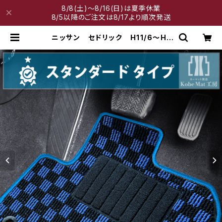
8/8(土)～8/16(日)は夏季休業
8/5以降のご注文は8/17より順次発送
ニッサン セドリック H11/6〜H1
6/10 Y34系 フロアマット一式
カーマット スタンダードタイプ | 神
戸マット工房