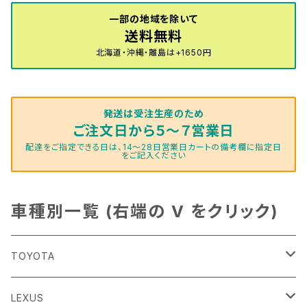
一部の地域を除いて
送料無料
北海道・沖縄・離島は+1650円
発送は受注生産のため
ご注文日から５～７営業日
配達をご指定できる日は、14～28日営業日カートの備考欄に指定日
をご記入ください
車種別一覧 (右端の V をクリック)
TOYOTA
86
LEXUS