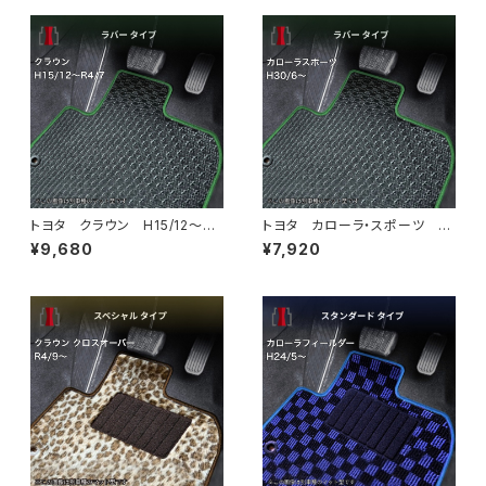
トヨタ クラウン H15/12〜R
トヨタ カローラ・スポーツ H
4/7 180・200・210・220系
30/6〜 210系 フロアマット
¥9,680
¥7,920
フロアマット一式 カーマット
一式 カーマット 防水 ラバ
防水 ラバータイプ
ータイプ