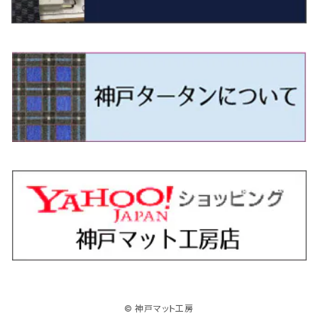
R4/11～ 10系
H11/1～H14/11 S15
H27/7～ 3CC/3CD系
H18/1～H24/5（前期）
H24/12～R3/10 TB17
H14/2～ SG/SH/SJ/SK系
H25/9～ DG16T
H28/4～R5/12 M700系
H10/1～H14/1 JB33/43W
H24/7～H29/1 BHGY51
H25/11～ JH1・JH2・JH3・JH4
H24/4～R3/4 16C系
R1/6～
エスティマ・ハイブリッド
ジューク
プレオ
デミオ
ミラ
スイフト/スイフトスポーツ
デリカＤ：２
S660
ポロ
Ｓクラス
H24/5～R1/10（後期）
H14/1～ JB43/74W
H18/6～H24/5（前期）
H22/6～R2/6 F15
H22/4～H30/3 L275/285
H19/7～R1/7 DE/DJ系
H18/12～ L275/285
H22/9～ スイフト
H23/3～ MB系
H27/4～R3/12 JW5
H21/10～H30/3 6RC系
H25/10～R3/10
オーリス
スカイライン
プレオプラス
ビアンテ
ミラ・イース
スペーシア/スペーシアカスタム/スペーシアギア
デリカＤ：３
WR-V
Ｖクラス
H24/5～R1/10（後期）
H23/12～
H30/3～ AW系
H24/8～H30/3 180系
H13/6～H18/11 V35
H24/12～H29/5 LA300/310
H20/7～30/3 CC系
H23/9～ LA300系
H25/3～R5/11
H23/10～H31/4 BM20 7人乗
R6/3～ DG5
H27/4～
カムリ
スカイライン・クロスオーバー
レヴォーグ
ファミリア バン
ミラ・ココア
スペーシアベース
デリカＤ：５
ZR-V
H18/11～H26/4 V36
H29/5～ LA350/360
H30/12～R5/11
H23/10～H31/4 BM20 5人乗
H23/9～ 50/70系
H21/7～H28/6 J50
H26/6～ VM/VN系
H29/2～H30/6 後期 Y12系
H21/8～H30/3 L675/685
R4/8～ MK33V
H19/1～ CV系
R5/4～ RZ系
カローラ・アクシオ（セダン）
セドリック
レガシィB4
フレア
ミラ・トコット
ソリオ/ソリオバンディット
デリカミニ
アクティ バン/トラック
H26/2～ V37
R5/11～ MK54S・MK94S
H30/6～ 160系
H24/5～ 160系
H11/6～H16/10 Y34
H15/6～R2/8 BN/BM/BL系
H24/10～ MJ系
H30/6～ LA550/560S
H23/1～H27/8 MA15S
R5/5～ B30系/BA系
H11/6～H30/7 バン HH5・HH6
カローラ・クロス
セレナ
レガシィアウトバック
フレアクロスオーバー
ムーヴ
ハスラー
パジェロ
アコード・アコードハイブリッド
H1/6～H11/6 Y30
H27/8～R2/12 MA26/36/46S
H21/12～R3/4 トラック
R3/9～ 10系
H22/11～H28/9 C26
H15/10～ BP/BR/BS/BT系
H26/1～ MS系
H26/12～R5/7 LA150/160S
H26/1～ MR系
H18/10～R1/8 7人乗ロング V90系
H25/6～R2/2 CR系
カローラ・スポーツ
ティアナ
レガシィツーリングワゴン
フレアワゴン
ムーヴキャンバス
バレーノ
パジェロ・ミニ
インサイト
R2/12～ MA27/37/47S
H28/8～R4/11 C27
R7/6～ LA850/860S
H18/10～R1/8 5人乗ショート V80系
R2/2～R5/1 CV3
H30/6～ 210系
H15/2～R2/7 J31/J32/L33
H15/6～H26/10 BP/BR系
H24/6～ MM系
H28/9～R4/7 LA800/810S
H28/3～R2/7 WB系
H6/12～H25/1 H50系
H11/11～R4/12 ZE1・ZE2・ZE4
カローラ・ツーリング
デイズ
レックス
プレマシー
メビウス
フロンクス
プラウディア
ヴェゼル
© 神戸マット工房
R4/11～ C28
R6/3～ CY2