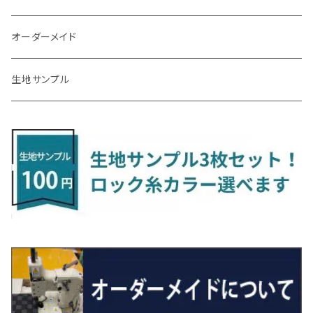
R3/7～ MXPK系
H24/4～R4/1 S3系
H29/9～R5/10 JF3/4
H30/10～
H23/9～H30/4 270系
H29/10～
H24/6～ E26 3人乗
H24/2～H26/9 S200系
R1/8～ GJ系
H14/6～ L880/LA400K
H28/2～ FF21S
H25/6～H31/3 ｅｋカスタム
H24/7～H29/8 JF1/2
H25/4～R3/4 AU系
H24/4～R1/6
MINIクロスオーバー
アリオン
ＬＸ
キューブ
シフォン
ＭＸ－３０
タフト
エスクード
ekクロスEV
NBOXスラッシュ
シャラン
Ｃクラス
ラグマット
オーダーメイド
R4/1～ S7系
R5/10～ JF5/6
H24/6～ E26 5・6人乗
H26/9～ S500系
H31/3～ ｅｋクロス
R3/6～ CDD系
H23/10～R3/3 260系
H27/9～R3/10 URJ201W
H14/10～R2/3 Z11・Z12
H28/12～R1/7 LA600/610
R2/10～ DREJ3P
R2/6～ LA900/910S
H17/5～H27/10 TA/TD系
R4/6～ B5AW
H26/12～R2/2 JF1/2
H23/2～ 7N系
H26/7～R4/2
ラグマットセカンド（L）
アルファード/ヴェルファイアＨＶ
ＮＸ
キックス
ジャスティ
アクセラ/アクセラ・スポーツ
タント
エブリィ
アイミーブ
NBOXジョイ
Tクロス
ＣＬＡクラス
生地サンプル
H24/6〜 E26 9人乗
R4/1～ ゴルフGTI/R
R4/1～ VJA310W
R3/1～ EVモデル
H27/10～ YD/YE系
H28/3～R3/6
ラグマットサード（M）
H20/5～H27/1 20系
H26/7～R3/7 10系
H20/10～H24/8 H59A
H28/11～ M900系
H21/6～R1/5 BL/BM系
H25/10～R1/7 LA600/610S
H17/9～ DA64/DA17
H22/4～R3/2 HA/HD系
R6/9～ JF5/6
R1/11～ C1DKR
H25/7～31/8
ウィッシュ
ＲＣ
グロリア
ステラ
アテンザセダン/アテンザワゴン
トール
キャリイトラック
アウトランダー
N-ONE
Tロック
ＣＬＡクラスシューティングブレーク
H16/4～28/1 １T系 トゥラン
ラグマットミニ（S）
H27/1～R5/6 30系
R3/11～ 20系
R2/6~R8/6 15系(e-POWER)
R1/7～ LA650/660
H24/4～29/10 20系
H26/10～
H11/6～H16/10 Y34
H23/5～ LA100系
H24/11～R1/8 GJ系
H28/11～ M900系
H13/9～ DA系
H24/10～R2/12 GF系
H24/11～R2/3 JG1・JG2
R2/7～ A1D系
H27/6～R1/8
ヴィッツ
ＲＸ
サクラ
ソルテラ
キャロル
ハイゼット・キャディー
クロスビー(XBEE)
アウトランダーＰＨＥＶ
N-ONE e:
ティグアン
ＣＬＳクラス
R5/6～ 40系
R8/6～ 16系
R2/11～ JG3・JG4
H22/12～R2/3 130系
H27/10～R4/7 20系5人乗
R4/5～ B6AW
R4/5~ XEAM10X・YEAM15X
H27/1～ HB36/37/97S
H28/6～R3/9 LA700V
H29/12～R7/10 MN71S
H25/1～ GG/GN系 5人乗
R7/9~ JG5
H20/9～H29/1 5NC系
H30/6～
ヴォクシー
ＵＸ
シーマ
ディアスワゴン
キャロルエコ
ハイゼット・カーゴ
ジムニー
エクリプスクロス/エクリプスクロスPHEV
N-VAN
トゥアレグ
Ｅクラス
R01/8～R4/7 20系6人乗
R7/10～ MND1S
H25/1～ GN0W 7人乗
H29/1～ 5NC/5ND系
H26/1～R4/1 80系
H30/11～
H13/1～R4/8 F50・Y51
H21/9～R2/4 S300系
H24/11～H27/1 HB35S
H16/12～ S300/S700系
H3/6～ JA/JB系
H30/3～ GK/GL系
H30/7～ JJ1・JJ2
H15/9～H30/4 7L/7P系
H28/7～
エスクァイア
シルビア
トレジア
スクラム
ハイゼット・トラック
ジムニーノマド
タウンボックス
N-VAN e:
パサート
ＧＬＡクラス
H29/12～R4/7 20系7人乗
R4/1～ 90系
H26/10～R3/12 80系
H3/1～H11/1 S13・S14
H22/11～H28/3 120系
H17/9～ DG64/DG17
H11/1～ S200/S500系
R7/4～ JC74W
H26/2～ DS17/64W
R6/10~ JJ3
H23/5～H27/7 3CCAX
H26/5～R2/6
エスティマ
シルフィ
フォレスター
スクラムトラック
ブーン
ジムニーワイド/ジムニーシエラ
ディグニティ
N‐WGN/N‐WGNカスタム
ザ・ビートル
ＧＬＥクラス