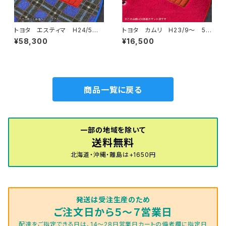
トヨタ エスティマ H24/5〜R
トヨタ カムリ H23/9〜 5
1/10（後期） 50系 フロアマッ
0/70系 フロアマット一式 カ
¥58,300
¥16,500
ト一式 カーマット 神戸タータ
ーマット ハイグレードタイプ
ン 特別受注生産品
商品一覧に戻る
一部の地域を除いて
送料無料
北海道・沖縄・離島は+1650円
発送は受注生産のため
ご注文日から５～７営業日
配達をご指定できる日は、14～28日営業日カートの備考欄に指定日