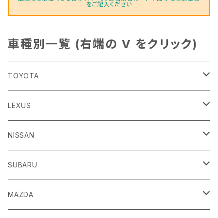
をご記入ください
車種別一覧 (右端の V をクリック)
TOYOTA
86
LEXUS
H24/4～R3/8 ZN6
GR86
ＣＴ
NISSAN
R3/10～ ZN8
H23/1～R4/11
ｂＢ
ＥＳ
ＡＤ
SUBARU
H17/12～H28/8 20系
H30/10～
H18/12～ Y12
ｂZ４X
ＧＳ
ＧＴ－Ｒ
ＢＲＺ
MAZDA