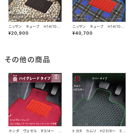
ニッサン キューブ H14/10〜
ニッサン キューブ H14/10〜
R2/3 Z11・Z12 フロアマット
R2/3 Z11・Z12 フロアマット
¥20,900
¥40,700
一式 カーマット スペシャルタ
一式 カーマット 神戸タータ
イプ
ン 特別受注生産品
その他の商品
ホンダ ヴェゼル R3/4〜 R
トヨタ カムリ H23/9〜 5