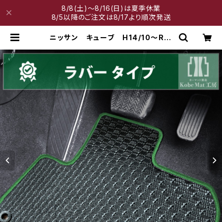
8/8(土)～8/16(日)は夏季休業
8/5以降のご注文は8/17より順次発送
ニッサン キューブ H14/10〜R2/
3 Z11・Z12 フロアマット一式 カ
ーマット 防水 ラバータイプ | 神戸
マット工房