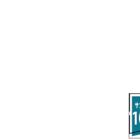
R7/3～ AZSH38/39W
H14/7～ Z33/Z34
R2/9～ S400系
H19/2～H22/8 RT系
クラウンクロスオーバー
フーガ
ロードスター
グレイス
R3/9～ MX系
R2/12～ E13
H24/8～ A03/05A
ランサーカーゴ
R4/9～ 30系
H16/10～R4/8 Y50/Y51
H1/9～ NA/NB/NC/ND系
H26/12～R2/7 GM系
クラウンスポーツ
マーチ
ジェイド
H29/2～31/4 Y12系
R5/11～ AZSH36
H14/3～R4/12 K12/K13
H27/2～R2/7 FR4・FR5
クラウン・マジェスタ
モコ
シビック
H16/7～H30/4 180/200/210系
H23/2～H28/5 MG33S
H29/9～R3/6 FC/FK系
グランエース
ラティオ
シビック タイプアール
R3/9～ FL1・FL4
R1/12～ GDH303W
H24/10～H28/12 N17
R4/9～ FL5
コペン
ラフェスタ
シャトル
R1/12～ LA400A
H23/6～H30/3 CWEAWN
H27/5～R4/11 GK/GP系
サイ（ＳＡＩ）
リーフ
スーパーONE
H23/11～ AZK10
H22/12～H29/10 ZE0
R8/5～ JG6
サクシード
ルークス
ステップワゴン/スパーダ
H29/10～R7/10 ZE1
H24/4～ 50系後期/160系
R2/3～ B40系/BB系
H27/4～R4/5 RP1/2/3/4/5
シエンタ
ストリーム