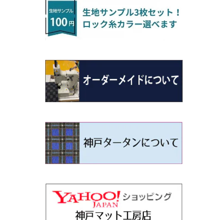
H22/4～R3/2 HA/HD系
アウトランダー
H16/4～28/1 １T系 トゥラン
ラグマットミニ（S）
H27/1～R5/6 30系
R3/11～ 20系
R2/6~R8/6 15系(e-POWER)
R1/7～ LA650/660
H24/4～29/10 20系
H26/10～
H11/6～H16/10 Y34
H23/5～ LA100系
H24/11～R1/8 GJ系
H28/11～ M900系
H13/9～ DA系
H24/11～R2/3 JG1・JG2
R2/7～ A1D系
H27/6～R1/8
ヴィッツ
ＲＸ
サクラ
ソルテラ
キャロル
ハイゼット・キャディー
クロスビー(XBEE)
N-ONE e:
ティグアン
ＣＬＳクラス
H24/10～R2/12 GF系
アウトランダーＰＨＥＶ
R5/6～ 40系
R8/6～ 16系
R2/11～ JG3・JG4
H22/12～R2/3 130系
H27/10～R4/7 20系5人乗
R4/5～ B6AW
R4/5~ XEAM10X・YEAM15X
H27/1～ HB36/37/97S
H28/6～R3/9 LA700V
H29/12～R7/10 MN71S
R7/9~ JG5
H20/9～H29/1 5NC系
H30/6～
ヴォクシー
ＵＸ
シーマ
ディアスワゴン
キャロルエコ
ハイゼット・カーゴ
ジムニー
N-VAN
トゥアレグ
Ｅクラス
H25/1～ GG/GN系 5人乗
エクリプスクロス/エクリプスクロスPH
R01/8～R4/7 20系6人乗
R7/10～ MND1S
H29/1～ 5NC/5ND系
EV
H26/1～R4/1 80系
H30/11～
H13/1～R4/8 F50・Y51
H21/9～R2/4 S300系
H24/11～H27/1 HB35S
H16/12～ S300/S700系
H3/6～ JA/JB系
H30/7～ JJ1・JJ2
H15/9～H30/4 7L/7P系
H28/7～
エスクァイア
シルビア
トレジア
スクラム
ハイゼット・トラック
ジムニーノマド
N-VAN e:
パサート
ＧＬＡクラス
H25/1～ GN0W 7人乗
H29/12～R4/7 20系7人乗
H30/3～ GK/GL系
R4/1～ 90系
タウンボックス
H26/10～R3/12 80系
H3/1～H11/1 S13・S14
H22/11～H28/3 120系
H17/9～ DG64/DG17
H11/1～ S200/S500系
R7/4～ JC74W
R6/10~ JJ3
H23/5～H27/7 3CCAX
H26/5～R2/6
エスティマ
シルフィ
フォレスター
スクラムトラック
ブーン
ジムニーワイド/ジムニーシエラ
N‐WGN/N‐WGNカスタム
ザ・ビートル
ＧＬＥクラス
R4/11～ 10系
H26/2～ DS17/64W
H11/1～H14/11 S15
H27/7～ 3CC/3CD系
ディグニティ
H18/1～H24/5（前期）
H24/12～R3/10 TB17
H14/2～ SG/SH/SJ/SK系
H25/9～ DG16T
H28/4～R5/12 M700系
H10/1～H14/1 JB33/43W
H25/11～ JH1・JH2・JH3・JH4
H24/4～R3/4 16C系
R1/6～
エスティマ・ハイブリッド
ジューク
プレオ
デミオ
ミラ
スイフト/スイフトスポーツ
S660
ポロ
Ｓクラス
H24/7～H29/1 BHGY51
H24/5～R1/10（後期）
H14/1～ JB43/74W
デリカＤ：２
H18/6～H24/5（前期）
H22/6～R2/6 F15
H22/4～H30/3 L275/285
H19/7～R1/7 DE/DJ系
H18/12～ L275/285
H22/9～ スイフト
H27/4～R3/12 JW5
H21/10～H30/3 6RC系
H25/10～R3/10
オーリス
スカイライン
プレオプラス
ビアンテ
ミラ・イース
スペーシア/スペーシアカスタム/スペー
WR-V
Ｖクラス
シアギア
H23/3～ MB系
H24/5～R1/10（後期）
H23/12～
H30/3～ AW系
デリカＤ：３
H24/8～H30/3 180系
H13/6～H18/11 V35
H24/12～H29/5 LA300/310
H20/7～30/3 CC系
H23/9～ LA300系
R6/3～ DG5
H27/4～
カムリ
スカイライン・クロスオーバー
レヴォーグ
ファミリア バン
ミラ・ココア
ZR-V
H25/3～R5/11
スペーシアベース