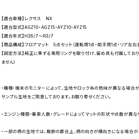
【適合車種】レクサス NX
【適合型式】AGZ10・AGZ15・AYZ10・AYZ15
【適合年式】H26/7〜R3/7
【商品構成】フロアマット 5点セット（運転席1点・助手席1点・リア左右各
【固定方法】純正に準ずる専用リングを取り付け、留め具も付属してお
ません）
・機種・端末のモニターによって、生地やロック糸の色味が異なる場合が
サンプル生地をご用意しております。お取り寄せください。
・エンジン種類・乗車人数・グレードによってマットの形状や点数が異な
・一部の柄の生地では、裁断の都合上、柄の向きが横向きになる場合が