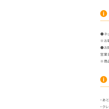
R7/10～ ZE2
R4/5～ RP6/7/8
H15/9～ 6・7人乗
H18/7~H26/5 7人乗 RN6/7/8/9
スープラ
バモス
H27/7～ 5人乗
H21/6~H24/4 5人乗 RN6/8
R1/5～ ＤＢ系
H11/6～H30/5 HM1・HM2
スペイド
バモス ホビオ
●ネ
H24/4~H26/5 6人乗 RN6/7/8/9
H24/7～R2/12 140系
H15/4～Ｈ30/5 HM3・HM4
センチュリー
フィット/フィットハイブリッド
※お
●お
営業
H9/4～R5/9 50/60系
H25/9～R2/2 GK/GP系
タウンエース・トラック
フリード/フリードハイブリッド
※商
R2/2～ GR/GS系
H20/2～ 400系
H23/10～H28/9 GB3/4・GP3
タウンエース・バン
フリードスパイク/フリードスパイクHV
H28/9～R6/6 GB5/6/7/8
H20/2～ 400系
H22/7～H28/9 GB3/4
タンク
フリード+（プラス）/+ハイブリッド
R6/6～ 5人乗 GT2/4/6/8
H28/11～R2/9 M900A・M910A
H28/9～R6/6 GB5/6/7/8
ノア
プレリュード
・あと
・ク