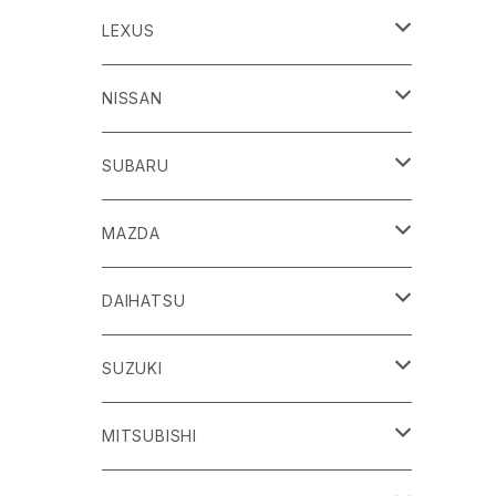
86
LEXUS
H24/4～R3/8 ZN6
GR86
ＣＴ
NISSAN
R3/10～ ZN8
H23/1～R4/11
ｂＢ
ＥＳ
ＡＤ
SUBARU
H17/12～H28/8 20系
H30/10～
H18/12～ Y12
ｂZ４X
ＧＳ
ＧＴ－Ｒ
ＢＲＺ
MAZDA
R4/5~ XEAM10/11/15・YEAM15
H24/1～R2/7
H19/12～ R35
H24/3～R3/8 ZC6
Ｃ-ＨＲ
ＨＳ
ＮＴ１００クリッパートラック
ＷＲＸ Ｓ４/ＳＴＩ
ＣＸ－３
DAIHATSU
R3/8～ ZD8
H28/12~ 10/50系
H21/7～H30/3
H25/12～ DR16T
H26/8～R3/3 VA系
H27/2～ DK系
ＦＪクルーザー
ＩＳ
ＮV１００クリッパーバン/リオ
ＸＶ/ＸＶハイブリット
ＣＸ－５
アトレー
SUZUKI
H22/12～H30/1 GSJ15W
H25/5～
H25/12～H27/3 DR64
H25/6～H29/4 GPE
H24/2～H29/2 KE系
H17/5～ S300/S700系
ＩＱ（アイキュー）
ＬＢＸ
アリア
インプレッサ /G4/スポーツ
ＣＸ－８
アルティス
eビターラ
MITSUBISHI
H27/3～ DR17
H24/10～R5/4 GP/GT（XV)
H29/2～R8/5 KF系